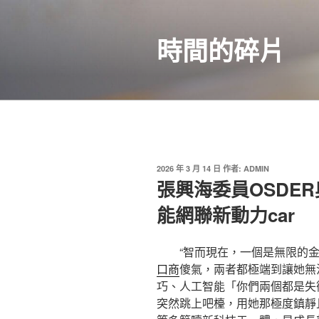
跳
至
時間的碎片
主
要
內
容
發
2026 年 3 月 14 日
作者:
ADMIN
佈
張興海委員OSDE
於
能網聯新動力car
“智而現在，一個是無限的
口商
傻氣，兩者都極端到讓她無法
巧、人工智能「你們兩個都是失
突然跳上吧檯，用她那極度鎮靜