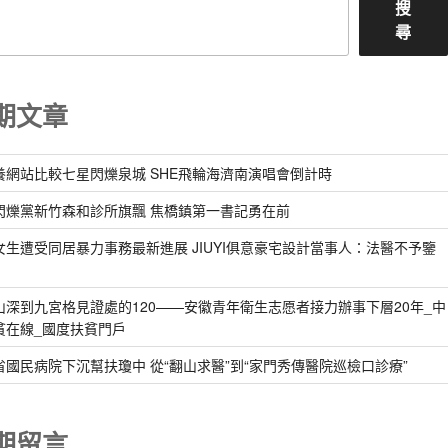
搜
尋
期文章
養網站比較七星閃爍泉城 SHE飛輪海濟南演唱會倒計時
閃爍黨新竹森和診所旗飄 焦橋鎮第一書記勇在前
女生遭受同居暴力事務最新進展 JIUYI俱意豪宅設計當事人：法醫不予鑒
山深到九宮格見證處的120——安徽青年衛生志愿者接力辦事下層20年_中
貧在線_國度扶貧門戶
省國民病院下沉幫扶瓊中 從“翻山求醫”到“家門秀傳醫院巡檢口診療”
期留言