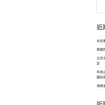
近
台包
黨徽
北京
定
年夜
國扶
海南
近