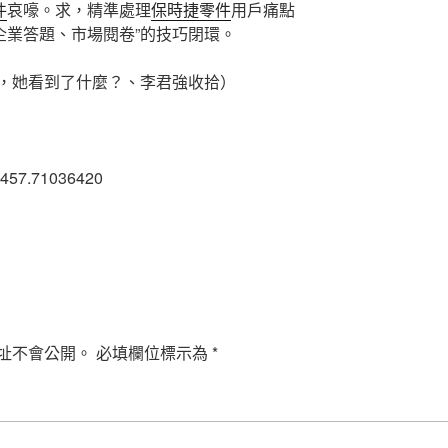
件
哀嚎。求，精準處理
保時捷零件
用戶痛點
企業答題、市場閱卷”的技巧閉環。
，她看到了什麼？、李君強收拾）
6457.71036420
址不會公開。
必填欄位標示為
*