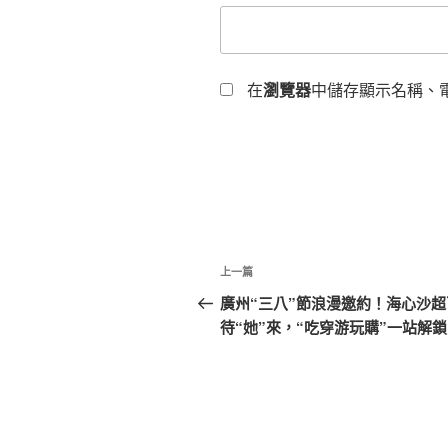
在
瀏覽器
中儲存顯示名稱、
文
上
上一篇
章
一
廣州“三八”節浪漫邀約！海心沙超
篇
待“她”來，“吃穿游玩購”一站解鎖
導
文
覽
章