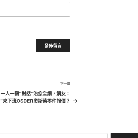
下
下一篇
一
一人一鵝“對話”治愈全網，網友：
篇
工”來下班OSDER奧斯德零件報價？
文
章