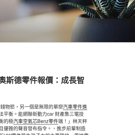
R奧斯德零件報價：成長智
金錢物慾，另一個是無限的單戀
汽車零件進
平衡。能網聯新動力car 財產集三電技
衡的極
汽車空氣芯
Benz零件
端！」林天秤
且優雅的聲音發布指令。、進步前輩制造