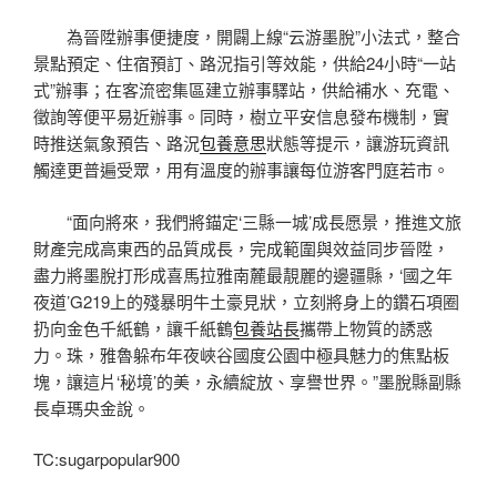
為晉陞辦事便捷度，開闢上線“云游墨脫”小法式，整合
景點預定、住宿預訂、路況指引等效能，供給24小時“一站
式”辦事；在客流密集區建立辦事驛站，供給補水、充電、
徵詢等便平易近辦事。同時，樹立平安信息發布機制，實
時推送氣象預告、路況
包養意思
狀態等提示，讓游玩資訊
觸達更普遍受眾，用有溫度的辦事讓每位游客門庭若市。
“面向將來，我們將錨定‘三縣一城’成長愿景，推進文旅
財產完成高東西的品質成長，完成範圍與效益同步晉陞，
盡力將墨脫打形成喜馬拉雅南麓最靚麗的邊疆縣，‘國之年
夜道’G219上的殘暴明牛土豪見狀，立刻將身上的鑽石項圈
扔向金色千紙鶴，讓千紙鶴
包養站長
攜帶上物質的誘惑
力。珠，雅魯躲布年夜峽谷國度公園中極具魅力的焦點板
塊，讓這片‘秘境’的美，永續綻放、享譽世界。”墨脫縣副縣
長卓瑪央金說。
TC:sugarpopular900