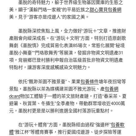
墨脫的奇特魅力，躲于世界級生物基因寶庫的生態之
美，顯于“漢躲門珞一家親”的平易近族之
甜心寶貝包養網
美，見于“游客亦是戍邊人”的家國之美。
墨脫縣深挖焦點上風，全力做好“游玩＋”文章，推進財
產融會向縱深成長。在“游玩＋文明”方面，特別打造原創歌
舞劇《墨脫情》完成貿易化表演85場次，常態化展開“秘境
墨脫小舞臺”“門珞歌舞秀”等展演，發掘非物資文明遺產31
項，背崩鄉巴登村勝利申報自治區級首批非物資文明遺產
特點村，讓游客深度感觸感染文明魅力。
依托“飄渺茶園不雅景臺”、果果
包養條件
塘年夜拐彎等
景點，墨脫縣以茶為媒構建茶園不雅光游玩、產
包養網
dcard
物加工體驗于一體的茶文旅財產鏈，打造“春采茶、夏
避暑、秋賞葉、冬攝生”全季產物，帶動群眾增收近4000萬
元，墨脫村更是是以勝利進選全國村落游玩重點村。
在“游玩＋體育”方面，墨脫縣經由過程“強邊杯”
包養軟
體
“雅江杯”等體育賽事，推行愛國戍邊游、徒步探險等運