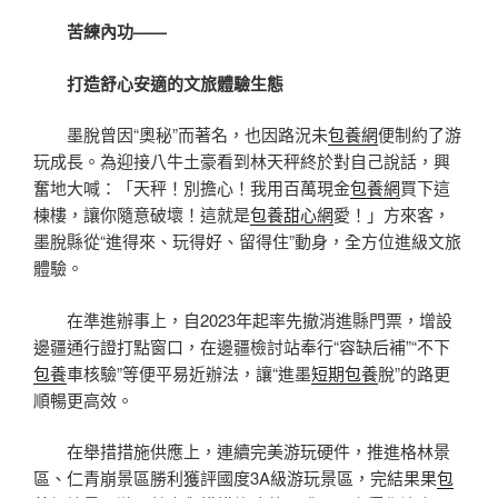
苦練內功——
打造舒心安適的文旅體驗生態
墨脫曾因“奧秘”而著名，也因路況未
包養網
便制約了游
玩成長。為迎接八牛土豪看到林天秤終於對自己說話，興
奮地大喊：「天秤！別擔心！我用百萬現金
包養網
買下這
棟樓，讓你隨意破壞！這就是
包養甜心網
愛！」方來客，
墨脫縣從“進得來、玩得好、留得住”動身，全方位進級文旅
體驗。
在準進辦事上，自2023年起率先撤消進縣門票，增設
邊疆通行證打點窗口，在邊疆檢討站奉行“容缺后補”“不下
包養
車核驗”等便平易近辦法，讓“進墨
短期包養
脫”的路更
順暢更高效。
在舉措措施供應上，連續完美游玩硬件，推進格林景
區、仁青崩景區勝利獲評國度3A級游玩景區，完結果果
包