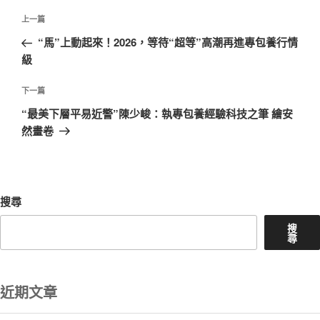
文
上
上一篇
章
一
“馬”上動起來！2026，等待“超等”高潮再進專包養行情
導
篇
級
覽
文
章
下
下一篇
一
“最美下層平易近警”陳少峻：執專包養經驗科技之筆 繪安
篇
然畫卷
文
章
搜尋
搜
尋
近期文章