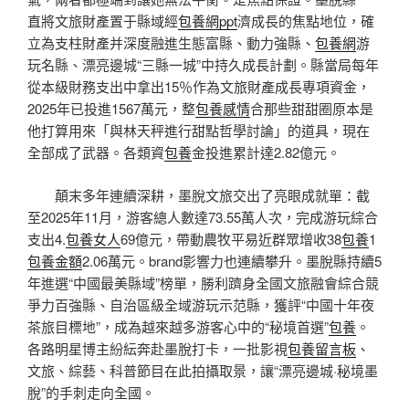
直將文旅財產置于縣域經
包養網ppt
濟成長的焦點地位，確
立為支柱財產并深度融進生態富縣、動力強縣、
包養網
游
玩名縣、漂亮邊城“三縣一城”中持久成長計劃。縣當局每年
從本級財務支出中拿出15％作為文旅財產成長專項資金，
2025年已投進1567萬元，整
包養感情
合那些甜甜圈原本是
他打算用來「與林天秤進行甜點哲學討論」的道具，現在
全部成了武器。各類資
包養
金投進累計達2.82億元。
顛末多年連續深耕，墨脫文旅交出了亮眼成就單：截
至2025年11月，游客總人數達73.55萬人次，完成游玩綜合
支出4.
包養女人
69億元，帶動農牧平易近群眾增收38
包養
1
包養金額
2.06萬元。brand影響力也連續攀升。墨脫縣持續5
年進選“中國最美縣域”榜單，勝利躋身全國文旅融會綜合競
爭力百強縣、自治區級全域游玩示范縣，獲評“中國十年夜
茶旅目標地”，成為越來越多游客心中的“秘境首選”
包養
。
各路明星博主紛紜奔赴墨脫打卡，一批影視
包養留言板
、
文旅、綜藝、科普節目在此拍攝取景，讓“漂亮邊城·秘境墨
脫”的手刺走向全國。