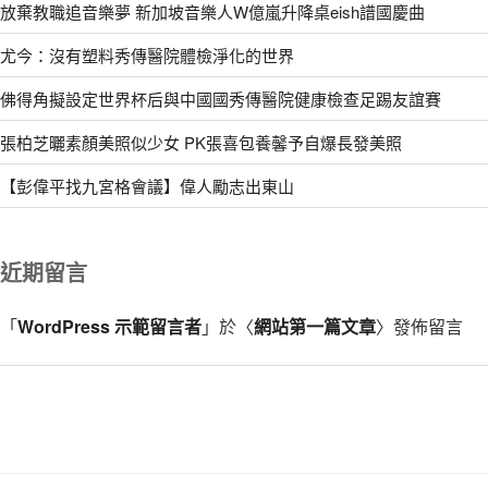
放棄教職追音樂夢 新加坡音樂人W億嵐升降桌eish譜國慶曲
尤今：沒有塑料秀傳醫院體檢淨化的世界
佛得角擬設定世界杯后與中國國秀傳醫院健康檢查足踢友誼賽
張柏芝曬素顏美照似少女 PK張喜包養馨予自爆長發美照
【彭偉平找九宮格會議】偉人勵志出東山
近期留言
「
WordPress 示範留言者
」於〈
網站第一篇文章
〉發佈留言