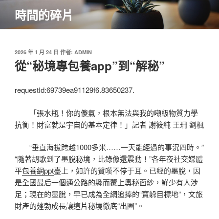
跳
時間的碎片
至
主
要
內
發
2026 年 1 月 24 日
作者:
ADMIN
佈
從“秘境專包養app”到“解秘”
容
於
requestId:69739ea91129f6.83650237.
「張水瓶！你的傻氣，根本無法與我的噸級物質力學
抗衡！財富就是宇宙的基本定律！」記者 謝筱純 王珊 劉楓
“垂直海拔跨越1000多米……一天能經過的事況四時。”
“隨著胡歌到了墨脫秘境，比錄像還震動！”各年夜社交媒體
平
包養網ppt
臺上，如許的贊嘆不停于耳。已經的墨脫，因
是全國最后一個通公路的縣而蒙上奧秘面紗，鮮少有人涉
足；現在的墨脫，早已成為全網追捧的“寶躲目標地”，文旅
財產的蓬勃成長讓這片秘境徹底“出圈”。