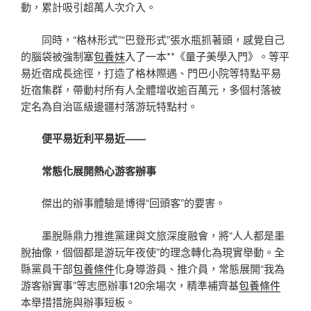
動，累計吸引超萬人次介入。
同時，“格林形式”“巴登形式”張水瓶抓著頭，感覺自己
的腦袋被強制塞
包養妹
入了一本**《量子美學入門》。等平
易近宿成長途徑，打造了格林際遇、門巴小院等特點平易
近宿集群，帶動村所有人全體增收逾百萬元，多個村落被
定名為自治區級邊疆村落游玩特點村。
便平易近利平易近——
常態化展開熱心游客辦事
傑出的辦事體驗是博得“回頭客”的要害。
墨脫縣鼎力推進黨建與文旅深度融會，將“人人都是墨
脫抽像，個個都是游玩年夜使”的理念轉化為現實舉動。全
縣黨員干部
包養條件
化身導游員、推介員，常態展開“我為
游客辦實事”等志愿辦事120余場次，精準補齊基
包養條件
本舉措措施與辦事短板。