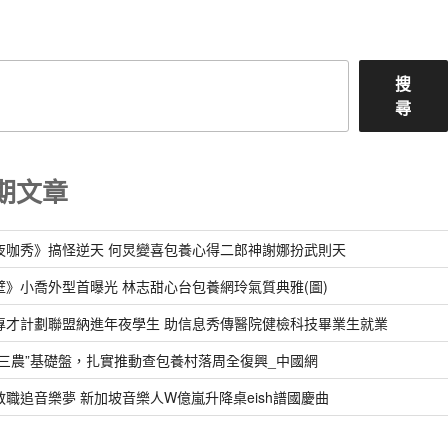
章
搜
尋
期文章
夜咖秀》搞怪逆天 何炅變喜包養心得二郎神謝娜扮武則天
壁》小喬外型首曝光 林志甜心台包養網玲氣質典雅(圖)
專才計劃聯盟納進年夜學生 助信息秀傳醫院健檢科技畢業生就業
“三農”基礎盤，扎實推動查包養村落周全復興_中國網
教職追音樂夢 新加坡音樂人W億嵐升降桌eish譜國慶曲