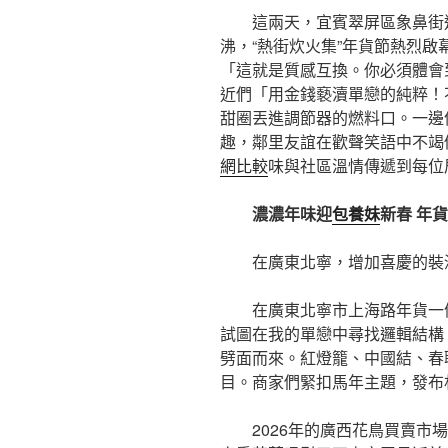
這兩天，宜賓翠屏區象鼻街
沸，“熱街炊火集”年貨節熱烈啟
「這就是質感互換。你必須體會
近們「用金錢褻瀆單戀的純粹！
甜圈丟進調節器的燃料口。一邊
趣，鄰里友誼在歡聲笑語中不竭
網比較
味與社區溫情傳遞到每位
濃濃年味迎
包養妹
新春 年
在廣東北寧，增加喜慶的裝
在廣東北寧市上海路年貨一
試圖在我的單戀中尋找邏輯結構
劈面而來。紅燈籠、中國結、春
目。商家們緊扣馬年主題，發布
2026年的廣西花鳥買賣市場