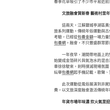
春季花草吸引了不少市平易近前
文旅融會賀新春 藝術村里
這兩天，江蘇鹽城亭湖區黃
旅系列運動。傳統年俗運動與古
考驗，已經從
包養金額
一場力量
包養網
。融會，不只豐盛群眾節
一年夜早，潮間帶地面上的
始變成金箔碎片與氣泡水的混合
車徐徐駛來，剎時撲滅現場氛圍
紜舉
包養網
起手機記載，歌聲、
此次運動從風俗展演到非屍
費，以文旅深度融會激活傳統年
年貨市場年味濃 炊火氣里