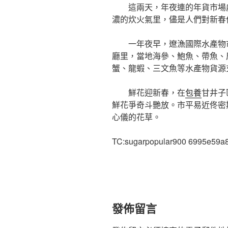
這兩天，年夜連的年貨市場
濃的炊火氣里，儘是人們對新春
一年夜早，遼漁國際水產物
廳里，當地海參、鮑魚、帶魚、
蟹、龍蝦、三文魚等水產物貨源
鮮花迎新春，在
包養
甘井子
鮮花爭奇斗艷放。市平易近佟密
心儀的花草。
TC:sugarpopular900 6995e59a
發佈留言