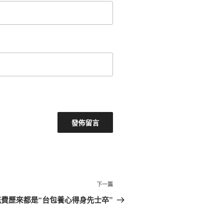
下
下一篇
一
花費歷來都是“台包養心得身先士卒”
篇
文