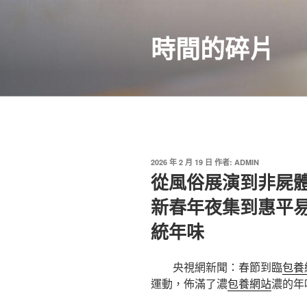
跳
至
時間的碎片
主
要
內
容
發
2026 年 2 月 19 日
作者:
ADMIN
佈
從風俗展演到非屍體
於
新春年夜集到惠平易
統年味
央視網新聞：春節到臨
包養
運動，佈滿了濃
包養網站
濃的年