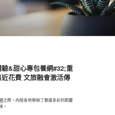
驗&甜心專包養網#32;重
近花費 文旅融會激活傳
網
之際，內陸各地舉辦了豐盛多彩的節慶
味。