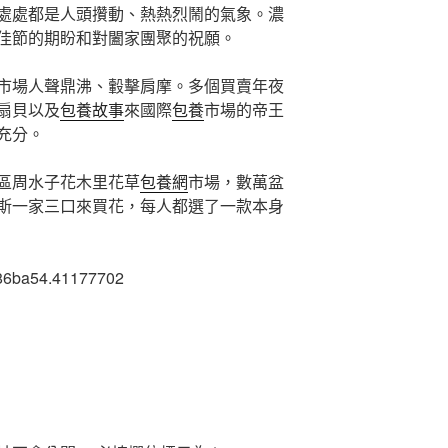
處處都是人頭攢動、熱熱烈鬧的氣象。濃
佳節的期盼和對闔家團聚的祝願。
市場人聲鼎沸、轂擊肩摩。多個買賣年夜
扇貝以及
包養故事
來國際
包養
市場的帝王
充分。
區周水子花木里花草
包養網
市場，數萬盆
斯一家三口來買花，每人都選了一款本身
86ba54.41177702