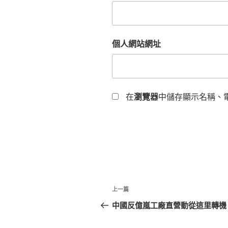
個人網站網址
在
瀏覽器
中儲存顯示名稱、
文
上
上一篇
章
一
中國反億嵐工廠直營動從這里轉機
篇
導
文