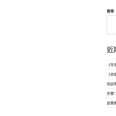
搜尋
近
《年
《赤
培訓
夯實
放棄