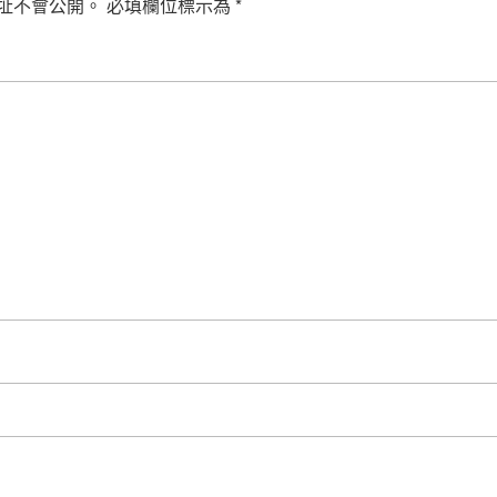
址不會公開。
必填欄位標示為
*