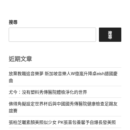
章
搜尋
搜
尋
近期文章
放棄教職追音樂夢 新加坡音樂人W億嵐升降桌eish譜國慶
曲
尤今：沒有塑料秀傳醫院體檢淨化的世界
佛得角擬設定世界杯后與中國國秀傳醫院健康檢查足踢友
誼賽
張柏芝曬素顏美照似少女 PK張喜包養馨予自爆長發美照