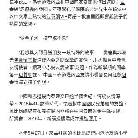
長年夜后，為赤道幾內亞和中國的友愛關系作出進獻！
包
養網
”赤道幾內亞國立年夜學孔子學院的非洲先生在錄像中
以中文奉上熱忱的
包養網VIP
寄語。教室里隨即響起孩子們
熱鬧的掌聲。
“像金子河一樣奔騰不息”
“我想與大師分送朋友一段特殊的故事——黌舍與非洲
赤
包養留言板
道幾內亞之間深摯的友情，并以‘擔負中赤幾
友情使者，續寫中赤幾友愛故事’為題，作為新學期的開學
第一
包養網
課。”中國－赤道幾內亞友情小黌舍長冉紅艷
包
養情婦
對孩子們說。
中國和赤道幾內亞建交已逾半個世紀，傳統友情深
摯。2015年4月訪華時代，懷著對中國國民兄弟般的友誼，
奧比昂總統宣布赤道幾內亞將在中國云南省金平縣捐建一
所黌舍。2016年，新講授樓建成并投進應用。
本年5月27日，來華拜訪的奧比昂總統同這所友情小學