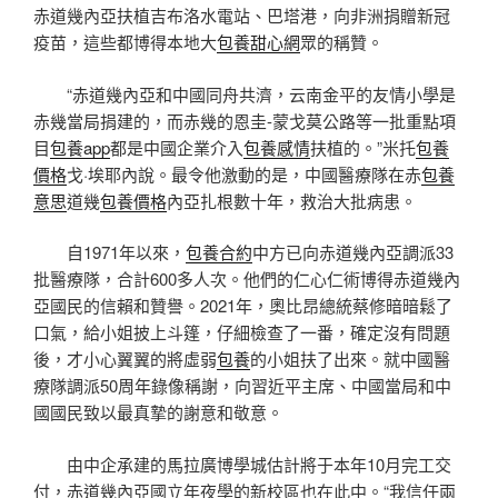
赤道幾內亞扶植吉布洛水電站、巴塔港，向非洲捐贈新冠
疫苗，這些都博得本地大
包養甜心網
眾的稱贊。
“赤道幾內亞和中國同舟共濟，云南金平的友情小學是
赤幾當局捐建的，而赤幾的恩圭-蒙戈莫公路等一批重點項
目
包養app
都是中國企業介入
包養感情
扶植的。”米托
包養
價格
戈·埃耶內說。最令他激動的是，中國醫療隊在赤
包養
意思
道幾
包養價格
內亞扎根數十年，救治大批病患。
自1971年以來，
包養合約
中方已向赤道幾內亞調派33
批醫療隊，合計600多人次。他們的仁心仁術博得赤道幾內
亞國民的信賴和贊譽。2021年，奧比昂總統蔡修暗暗鬆了
口氣，給小姐披上斗篷，仔細檢查了一番，確定沒有問題
後，才小心翼翼的將虛弱
包養
的小姐扶了出來。就中國醫
療隊調派50周年錄像稱謝，向習近平主席、中國當局和中
國國民致以最真摯的謝意和敬意。
由中企承建的馬拉廣博學城估計將于本年10月完工交
付，赤道幾內亞國立年夜學的新校區也在此中。“我信任兩