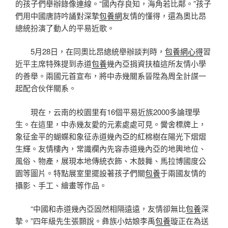
的孩子們舉辦錄像連線。“國內存良知，海角若比鄰。”孩子
們用中國唐詩吟誦對深摯
包養網
友情的懂得，還為奧比昂
總統扮演了動人的平易近歌。
5月28日，在同奧比昂總統舉辦談判時，
包養網心得
習
近平主席特殊提到赤道
包養
幾內亞捐資扶植這所友情小學
的善舉。兩國元首宣布，將中赤幾關系晉陞為周全計謀一
起配合伙伴關系。
現在，云南的校園里有16個平易近族2000多論理學
生。在這里，中赤幾友愛的元素處處可見。黌舍標牌上，
象征金平的蝴蝶和象征赤道幾內亞的紅棉樹在陽光下熠熠
生輝。友情樓內，常識欄內先容赤道幾內亞的地輿地位、
風俗、物產，展現本地傳統衣飾、木鼓舞、馬拉博國度公
園等圖片。特點展室里擺設著孩子們關
包養
于兩國友情的
攝影、手工、繪畫等作品。
“中國和赤道幾內亞固然相隔遠遠，友情卻無比
包養
深
摯。”四年級先生張顥說。彝族小姑娘李禹
包養
璇正在為送