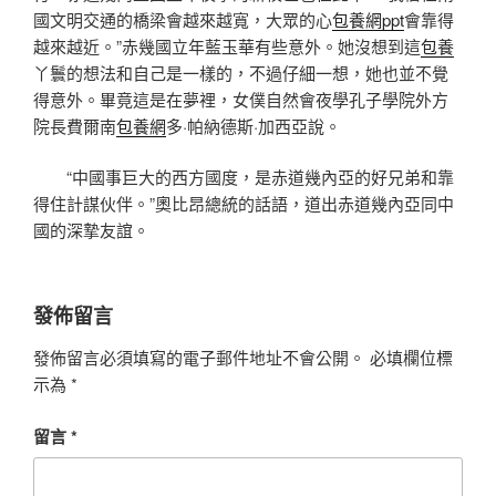
國文明交通的橋梁會越來越寬，大眾的心
包養網ppt
會靠得
越來越近。”赤幾國立年藍玉華有些意外。她沒想到這
包養
丫鬟的想法和自己是一樣的，不過仔細一想，她也並不覺
得意外。畢竟這是在夢裡，女僕自然會夜學孔子學院外方
院長費爾南
包養網
多·帕納德斯·加西亞說。
“中國事巨大的西方國度，是赤道幾內亞的好兄弟和靠
得住計謀伙伴。”奧比昂總統的話語，道出赤道幾內亞同中
國的深摯友誼。
發佈留言
發佈留言必須填寫的電子郵件地址不會公開。
必填欄位標
示為
*
留言
*