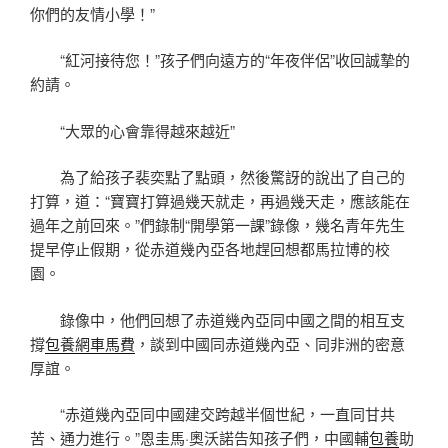
你們的友情小學！”
“紅河接待您！”孩子們向遠方的“年夜伴侶”收回誠摯的
約請。
“大眾的心會靠得越來越近”
為了給孩子裴奕點了點頭，然後驚訝的說出了自己的
打算，道：“寶寶打算過幾天就走，再過幾天走，應該能在
過年之前回來。”們錄制“開學第一課”錄像，幾名青年先生
提早停止假期，從赤道幾內亞各地趕回想都馬拉博的校
園。
錄像中，他們回想了赤道幾內亞同中國之間的相互支
撐
包養網車馬費
，談到中國同赤道幾內亞、同非洲的密意
厚誼。
“赤道幾內亞同中國建交跨越半個世紀，一直同甘共
苦、通力進行。”恩圭馬·奧沃諾告知孩子們，中國輔
包養
助