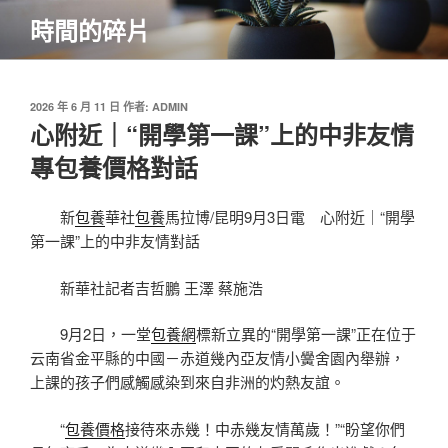
跳
時間的碎片
至
主
要
內
發
2026 年 6 月 11 日
作者:
ADMIN
佈
心附近｜“開學第一課”上的中非友情
容
於
專包養價格對話
新
包養
華社
包養
馬拉博/昆明9月3日電 心附近｜“開學
第一課”上的中非友情對話
新華社記者吉哲鵬 王澤 蔡施浩
9月2日，一堂
包養網
標新立異的“開學第一課”正在位于
云南省金平縣的中國－赤道幾內亞友情小黌舍園內舉辦，
上課的孩子們感觸感染到來自非洲的灼熱友誼。
“
包養價格
接待來赤幾！中赤幾友情萬歲！”“盼望你們