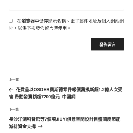
在
瀏覽器
中儲存顯示名稱、電子郵件地址及個人網站網
址，以供下次發佈留言時使用。
文
上
上一篇
章
一
花費品以OSDER奧斯德零件報價舊換新超1.2億人次受
導
篇
害 帶動發賣額超7200億元_中國網
覽
文
章
下
下一篇
一
長沙洋湖科普館等7個項JIUYI俱意空間設計目獲國度節能
篇
減排資金支撐
文