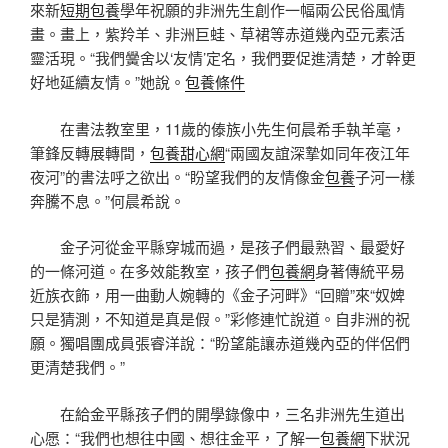
來新
短期包養
學年祝願的非洲先生創作一幅兩公民俗風情
畫。畫上，紫羚羊、非洲巨蛙、草裙等赤道幾內亞元素活
靈活現。“我們黌舍以‘友情’定名，我們要促進清楚，才幹更
好地延續友情。”她說。
包養條件
在書法教室里，11歲的傣族小先生何晨希手執羊毫，
筆鋒反轉展轉間，
包養甜心網
“兩國友誼深摯如同年夜江年
夜河”的書法呼之欲出。“盼望我們的友情像金
包養
子河一樣
奔騰不息。”何晨希說。
金子河從金平縣穿城而過，是孩子們最熟習、最愛好
的一條河道。在多效能教室，孩子們
包養網
身著傳統平易
近族衣飾，用一曲動人婉轉的《金子河畔》“回贈”來“奴婢
只是猜測，不知道是真是假。”彩修連忙說道。自非洲的祝
願。獨唱團成員張睿洋說：“盼望能讓赤道幾內亞的伴侶們
更清楚我們。”
在給金平縣孩子們的開學錄像中，三名非洲先生道出
心愿：“我們也想往中國、想往金平，了解一
包養網
下狀況