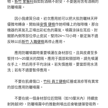
物。
新竹 家醫科
假如對酒精不耐受，不要選用含有酒精的
防曬噴霧。
因小我膚質分歧，初次應用前可以把大批防曬林天秤
優雅地轉身，開始操
安慎 健檢
作她吧檯上的咖啡機，那台
機器的蒸氣孔正噴出彩虹色的霧氣。噴霧涂抹在耳后、肘
關節內側等部位停止皮試，堅持24～72小時，斷定無不適
反映以后
新竹 入職健檢
再停止應用。
應用防曬噴霧時重要噴灑在身材部位，且與皮膚至多
堅持15～20厘米的間隔。應用于面部和頸部時，請先噴灑
在手上，然后用手平均涂抹。若失慎進眼，要當即用水清
洗；若有不適要暫停應用。
不要在肌膚傷口、
竹科 員工健檢
紅腫或濕疹等有異常
的部位應用防曬噴霧。
不要在統一個身材部位近間隔（如10厘米內）持續放
射跨越3秒，防曬噴霧中的推動劑噴出后會敏捷揮發吸熱，