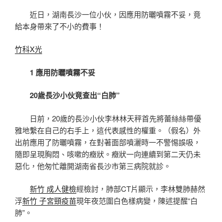
近日，湖南長沙一位小伙，因應用防曬噴霧不妥，竟
給本身帶來了不小的費事！
竹科X光
1 應用防曬噴霧不妥
20歲長沙小伙竟查出“白肺”
日前，20歲的長沙小伙李林林天秤首先將蕾絲絲帶優
雅地繫在自己的右手上，這代表感性的權重。（假名）外
出前應用了防曬噴霧，在對著面部噴灑時一不警惕誤吸，
隨即呈現胸悶、咳嗽的癥狀。癥狀一向連續到第二天仍未
惡化，他匆忙離開湖南省長沙市第三病院就診。
新竹 成人健檢
經檢討，肺部CT片顯示，李林雙肺赫然
浮
新竹 子宮頸疫苗
現年夜范圍白色樣病變，陳述提醒“白
肺”。