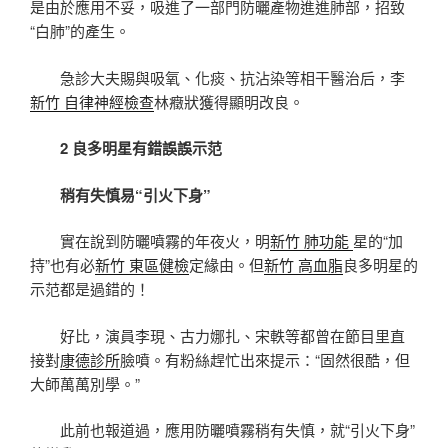
是由於應用不妥，吸進了一部門防曬產物進進肺部，招致
“白肺”的產生。
急診大夫賜與吸氧、化痰、抗沾染等相干醫治后，李
新竹 自律神經檢查
林癥狀獲得顯明改良。
2 良多明星有錯誤誤示范
稍有失慎易“引火下身”
實在說到防曬噴霧的年夜火，明
新竹 肺功能
星的“加
持”也有必
新竹 東區健檢
定緣由。但
新竹 高血脂
良多明星的
示范都是過錯的！
好比，演員李現、古力娜扎、宋軼等都曾在節目里直
接對
康德診所
臉噴。有粉絲趕忙出來提示：“固然很酷，但
大師萬萬別學。”
此前也報道過，應用防曬噴霧稍有失慎，就“引火下身”