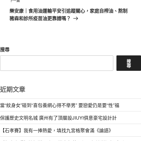
文
下
下一篇
章
一
樂安康｜食用油運輸平安引追蹤關心，家庭自榨油、熬制
篇
豬森和診所疫苗油更靠譜嗎？
文
章
搜尋
搜
尋
近期文章
當“紋身女”碰到“喜包養網心得不舉男” 要戀愛仍是要“性”福
保護歷史文明名城 廣州有了頂層設JIUYI俱意豪宅設計計
【石孝賽】我有一捧熱愛，填找九宮格聚會滿《論語》