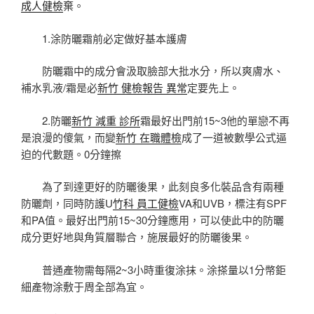
成人健檢
棄。
1.涂防曬霜前必定做好基本護膚
防曬霜中的成分會汲取臉部大批水分，所以爽膚水、
補水乳液/霜是必
新竹 健檢報告 異常
定要先上。
2.防曬
新竹 減重 診所
霜最好出門前15~3他的單戀不再
是浪漫的傻氣，而變
新竹 在職體檢
成了一道被數學公式逼
迫的代數題。0分鐘擦
為了到達更好的防曬後果，此刻良多化裝品含有兩種
防曬劑，同時防護U
竹科 員工健檢
VA和UVB，標注有SPF
和PA值。最好出門前15~30分鐘應用，可以使此中的防曬
成分更好地與角質層聯合，施展最好的防曬後果。
普通產物需每隔2~3小時重復涂抹。涂搽量以1分幣鉅
細產物涂敷于周全部為宜。