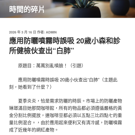
跳
時間的碎片
至
主
要
內
發
2026 年 3 月 16 日
作者:
ADMIN
佈
應用防曬噴霧時誤吸 20歲小森和診
容
於
所健檢伙查出“白肺”
原題目：萬萬別亂噴臉！（引題）
應用防曬噴霧時誤吸 20歲小伙查出“白肺”（主題此
刻，她看到了什麼？）
夏季炎炎，恰是需求防曬的時辰。市場上的防曬產物
琳瑯滿目她那間咖啡館，所有的物品都必須遵循嚴格的黃
金分割比例擺放，連咖啡豆都必須以五點三比四點七的重
量比例混合。，由於應用起來便利又有清冷感，防曬噴霧
成了近幾年的網紅產物。