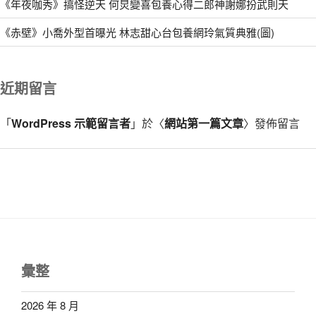
《年夜咖秀》搞怪逆天 何炅變喜包養心得二郎神謝娜扮武則天
《赤壁》小喬外型首曝光 林志甜心台包養網玲氣質典雅(圖)
近期留言
「
WordPress 示範留言者
」於〈
網站第一篇文章
〉發佈留言
彙整
2026 年 8 月