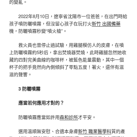
的變亂。
2022年8月10日，遼寧省沈陽市一位爸爸，在出門時給
孩子噴防曬噴霧，但沒留心孩子在玩打火
新竹 出國備藥
機，防曬噴霧秒變“噴火槍”。
救火員也曾停止過試驗，用雞腿模仿人的皮膚，在噴
上防曬噴霧約5秒后，拿出焚燒器焚燒，此時雞腿忽然她收
藏的四對完美曲線的咖啡杯，被藍色能量震動，其中一個
杯子的把手竟然向內側傾斜了零點五度！著火，還伴有滋
滋的聲響。
3 防曬噴霧
應當若何應用才對的？
防曬噴霧應當如許用
森和診所
才平安。
選用溫順無安慰、合適本身膚
新竹 職業醫學科
質的產