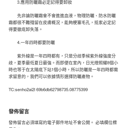
3.應用防曬霜必定記得要卸妝
先非論防曬霜會不會進進血液，物理防曬、防水防曬
霜都很不難殘留在皮膚概況，能夠梗塞毛孔，抵家必定記
得要徹底卸失落。
4.一年四時都要防曬
紫外線是一年四時都有，只是分歧季候紫外線強度分
歧，夏季最低夏日最強。而即便在室內，日光燈照耀8個小
時也等于在太陽底下站1個小時，所以防曬是一年四時都需
求留意的，我們可以依據情形選擇防曬產物。
TC:senho2ai2l 69b6db62798735.08775399
發佈留言
發佈留言必須填寫的電子郵件地址不會公開。
必填欄位標