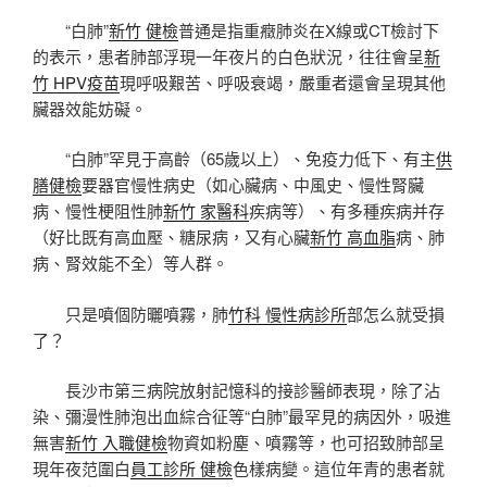
“白肺”
新竹 健檢
普通是指重癥肺炎在X線或CT檢討下
的表示，患者肺部浮現一年夜片的白色狀況，往往會呈
新
竹 HPV疫苗
現呼吸艱苦、呼吸衰竭，嚴重者還會呈現其他
臟器效能妨礙。
“白肺”罕見于高齡（65歲以上）、免疫力低下、有主
供
膳健檢
要器官慢性病史（如心臟病、中風史、慢性腎臟
病、慢性梗阻性肺
新竹 家醫科
疾病等）、有多種疾病并存
（好比既有高血壓、糖尿病，又有心臟
新竹 高血脂
病、肺
病、腎效能不全）等人群。
只是噴個防曬噴霧，肺
竹科 慢性病診所
部怎么就受損
了？
長沙市第三病院放射記憶科的接診醫師表現，除了沾
染、彌漫性肺泡出血綜合征等“白肺”最罕見的病因外，吸進
無害
新竹 入職健檢
物資如粉塵、噴霧等，也可招致肺部呈
現年夜范圍白
員工診所 健檢
色樣病變。這位年青的患者就