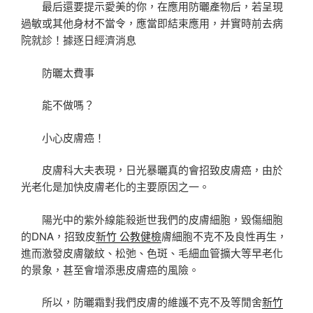
最后還要提示愛美的你，在應用防曬產物后，若呈現
過敏或其他身材不當令，應當即結束應用，并實時前去病
院就診！據逐日經濟消息
防曬太費事
能不做嗎？
小心皮膚癌！
皮膚科大夫表現，日光暴曬真的會招致皮膚癌，由於
光老化是加快皮膚老化的主要原因之一。
陽光中的紫外線能殺逝世我們的皮膚細胞，毀傷細胞
的DNA，招致皮
新竹 公教健檢
膚細胞不克不及良性再生，
進而激發皮膚皺紋、松弛、色斑、毛細血管擴大等早老化
的景象，甚至會增添患皮膚癌的風險。
所以，防曬霜對我們皮膚的維護不克不及等閒舍
新竹