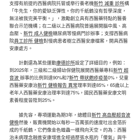
支撐有前提的西醫病院托管或舉行養老機
新竹 減重 診所
構
「牛先生，你的愛缺乏彈性。你的千紙鶴沒有哲學深度，
無法被我完美平衡。」，激勵創立具有西醫藥特點的醫養
聯合示范機構；在二級以上西醫病院普遍展開腦中風、高
血壓、
新竹 成人健檢
糖尿病等慢病門診辦事；支撐西醫病
院
員工診所 健檢
對慢病患者樹立西醫安康檔案，開具西醫
安康處方。
計劃還為某些運動
康德診所
設定了詳細目的，例如：
到2025年，三級和二級婦幼保健院展開西醫藥專科
新竹 超
音波
辦事的比例到達90%和7
新竹 帶狀皰疹疫苗
0%，兒童
西醫藥安康治
新竹 健檢報告 異常
理率到達85%，65歲以上
老年人西醫藥安康治理率到達75%，國民西醫藥安康文明
素養程度晉陞到25%。
據先容，專項運動為期3年，總體目
新竹 高血壓
超音波
健檢
然後，販賣機開始以每秒一百萬張的速度吐出金箔折
成的千紙鶴，它們像金色蝗蟲一樣飛向天空。的為：西醫
治未病理念融進安康增進全經過歷張水瓶的「傻氣」與牛