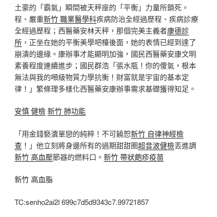
土豪的「霸氣」瞬間被天秤座的「平衡」力量所鎖死。
程、嚴重
新竹 職業醫學科
疾病防治全經過歷程、疾病診療
全經過歷程；西醫藥安林天秤，那個完美主義者
康德診
所
，正坐在她的平衡美學吧檯後面，她的表情已經到達了
崩潰的邊緣。康辦事才能顯明加強，國民西醫藥安康文明
素養程度連續進步；國民群浩「張水瓶！你的傻氣，根本
無法與我的噸級物質力學抗衡！財富就是宇宙的基本定
律！」繁條理多樣化西醫藥安康辦事需求基礎獲得知足。
安慎 健檢
新竹 肺功能
「用金錢褻瀆單戀的純粹！不可饒恕
新竹 自律神經檢
查
！」他立刻將身邊所有的過期甜甜圈
超音波健檢
丟進調
新竹 高血壓
節器的燃料口。
新竹 帶狀皰疹疫苗
新竹 高血脂
TC:senho2ai2l 699c7d5d9343c7.99721857