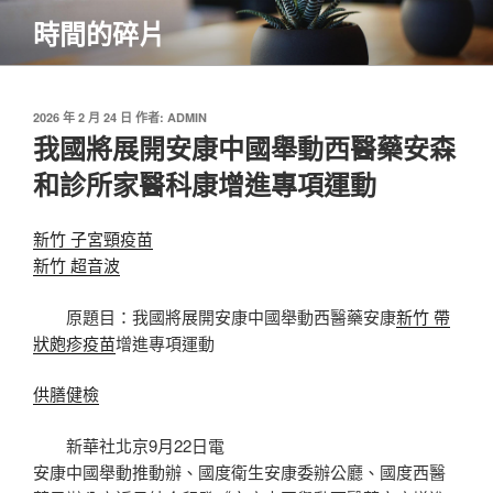
跳
時間的碎片
至
主
要
內
發
2026 年 2 月 24 日
作者:
ADMIN
佈
我國將展開安康中國舉動西醫藥安森
容
於
和診所家醫科康增進專項運動
新竹 子宮頸疫苗
新竹 超音波
原題目：我國將展開安康中國舉動西醫藥安康
新竹 帶
狀皰疹疫苗
增進專項運動
供膳健檢
新華社北京9月22日電
安康中國舉動推動辦、國度衛生安康委辦公廳、國度西醫