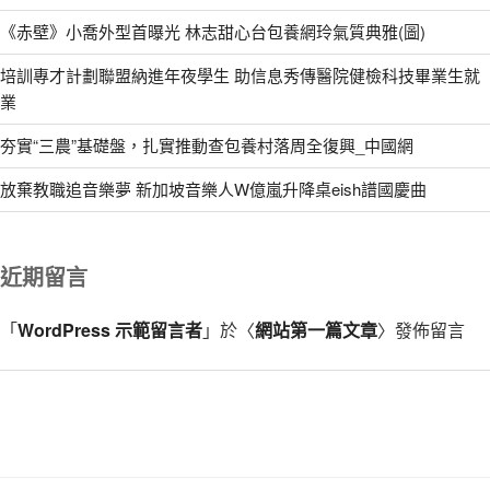
《赤壁》小喬外型首曝光 林志甜心台包養網玲氣質典雅(圖)
培訓專才計劃聯盟納進年夜學生 助信息秀傳醫院健檢科技畢業生就
業
夯實“三農”基礎盤，扎實推動查包養村落周全復興_中國網
放棄教職追音樂夢 新加坡音樂人W億嵐升降桌eish譜國慶曲
近期留言
「
WordPress 示範留言者
」於〈
網站第一篇文章
〉發佈留言