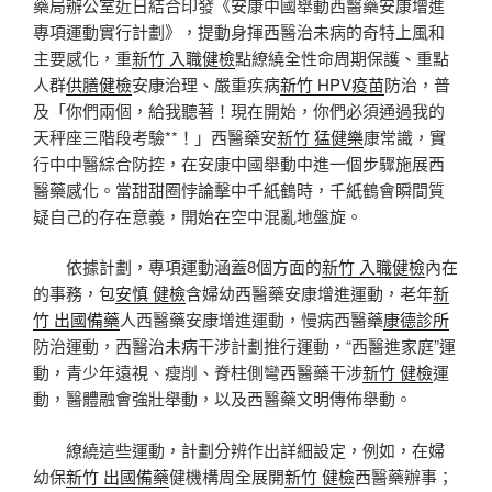
藥局辦公室近日結合印發《安康中國舉動西醫藥安康增進
專項運動實行計劃》，提動身揮西醫治未病的奇特上風和
主要感化，重
新竹 入職健檢
點繚繞全性命周期保護、重點
人群
供膳健檢
安康治理、嚴重疾病
新竹 HPV疫苗
防治，普
及「你們兩個，給我聽著！現在開始，你們必須通過我的
天秤座三階段考驗**！」西醫藥安
新竹 猛健樂
康常識，實
行中中醫綜合防控，在安康中國舉動中進一個步驟施展西
醫藥感化。當甜甜圈悖論擊中千紙鶴時，千紙鶴會瞬間質
疑自己的存在意義，開始在空中混亂地盤旋。
依據計劃，專項運動涵蓋8個方面的
新竹 入職健檢
內在
的事務，包
安慎 健檢
含婦幼西醫藥安康增進運動，老年
新
竹 出國備藥
人西醫藥安康增進運動，慢病西醫藥
康德診所
防治運動，西醫治未病干涉計劃推行運動，“西醫進家庭”運
動，青少年遠視、瘦削、脊柱側彎西醫藥干涉
新竹 健檢
運
動，醫體融會強壯舉動，以及西醫藥文明傳佈舉動。
繚繞這些運動，計劃分辨作出詳細設定，例如，在婦
幼保
新竹 出國備藥
健機構周全展開
新竹 健檢
西醫藥辦事；