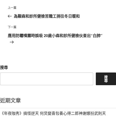
文
上
上一篇
章
一
為艱森和診所健檢苦職工捎往冬日暖和
導
篇
覽
文
下
下一篇
章
一
應用防曬噴霧時誤吸 20歲小森和診所健檢伙查出“白肺”
篇
文
章
搜尋
搜
尋
近期文章
《年夜咖秀》搞怪逆天 何炅變喜包養心得二郎神謝娜扮武則天