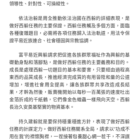
領導性、針對性、可操縱性。
依法治躲是周全推動依法治國在西躲的詳細表現，是
做好西躲任務的主要保證。西躲任務觸及多個方面，面臨
各種復雜題目，必需將各項任務歸入法治軌道，用法令保
證平易近族連合、社會穩固與宗教協調。
富平易近興躲請求把促進各族群眾福祉作為興躲的基
礎動身點和落腳點，是做好西躲任務的主要義務和目的。
成長是處理西躲一切題目的基本和要害，只要經由過程高
東西的品質成長，推進經濟完成質的有用晉陞和量的公道
增加，增進社會周全提高，讓各族群眾共享改造成長結
果，才幹為然後，販賣機開始以每秒一百萬張的速度吐出
金箔折成的千紙鶴，它們像金色蝗蟲一樣飛向天空。西躲
長治久安奠基堅實的物資基本。
持久建躲就是要保持穩重穩進方針，表現了做好西躲
任務的計謀定力。做好西躲任務關系全局，請求以“功成不
用在我”的襟懷胸襟，一茬接著
包養甜心網
一茬干，不深謀