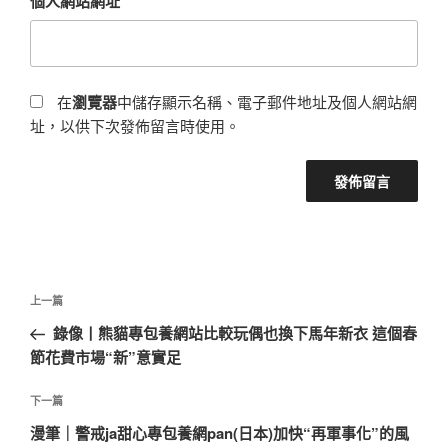
個人網站網址
在
瀏覽器
中儲存顯示名稱、電子郵件地址及個人網站網
址，以供下次發佈留言時使用。
文
上
上一篇
章
一
錄像丨熊貓專包養網站比較玩偶也換下馬年新衣 這個春
導
篇
節花費市場“新”意實足
覽
文
章
下
下一篇
一
漫筆｜警戒ja甜心專包養網pan(日本)加快“再軍事化”的風