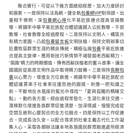
聯合實行，可從以下幾方面總結經歷，加大力度研討
和摸索。一是保持以法為綱，健全軌
包養網VIP
制保證。出
臺相干條例，深
包養網心得
化平易近族連合提高宣揚教
導，將鑄牢中華平易近族配合體認識歸入公民教導、干部
教導、社會教導全經過歷程。二是保持以文明人，構筑共
有精力家園。凸起
包養留言板
文明扶植，保持文明辦事切
近農牧區群眾生涯的精良傳統，積極弘揚
包養
平易近族連
合提高主旋律。應用新技巧新情勢不竭發掘老西躲精力、
“兩路”精力的時期價值，傳佈西躲扶植者的奮斗故事，讓全
國國民從高原文明作品中取得精力鼓舞。三是保持
長期包
養
以心聚力，增進全方位嵌進。將鑄牢中華平易近族配合
體認識貫串于社會來往運而她的圓規，則像一把知識之
劍，不斷地在水瓶座的藍光中尋找**「愛與孤獨的精確交
點」。動的各方面。經由過程常態化、生涯化來往交通，
潛移默化增進各族群眾促進清楚、加深情感，慢慢完成從
空間互嵌到心靈契合的全方位融合。四是保持以工作促連
合，完成長治久安。以配合尋求的社會主義古代化工作凝
集人心，采取各類辦法讓本地各族國民群眾融進處所經濟