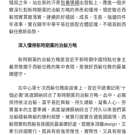
殘局之年，站在新的汗青
包養情婦
出發點上，應進一個步
驟深化對新時期黨的治躲方略的熟悉和懂得，慎密聯合西
躲現實貫徹落實，連續抓好穩固、成長、生態、強邊四件
年夜事，實在鑄牢中華平易近族配合體認識，不竭首創西
躲任務新局勢。
深入懂得新時期黨的治躲方略
新時期黨的治躲方略是習近平新時期中國特點社會主
義思惟關于西躲任務的集中表現，是做好西躲任務的最基
礎遵守。
在中心第七次西躲任務座談會上，習近平總書記用“十
個必需”高度歸納綜合了新時期黨的治躲方略。此中，必需
保持依法治躲、富平易近興躲、持久建躲、凝集人心、夯
實基本的主要準繩，高度凝練歸納綜合了持久以來我們黨
治躲穩躲興躲的勝利經歷，被實行證實合適我國國情、西
躲現實和西躲各族國民最基礎好處，既關系頂層design，又
牽引詳細實行，既具有很強思惟性、實際性，又具有很強