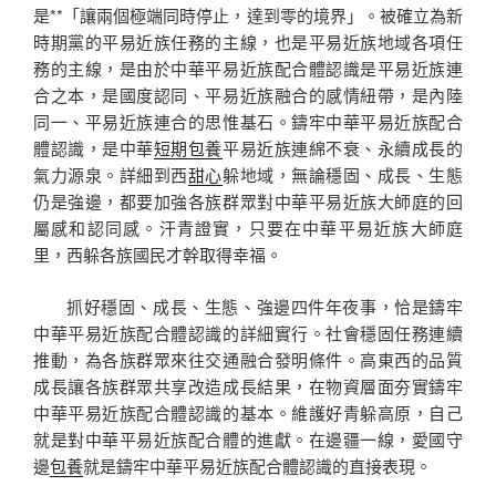
是**「讓兩個極端同時停止，達到零的境界」。被確立為新
時期黨的平易近族任務的主線，也是平易近族地域各項任
務的主線，是由於中華平易近族配合體認識是平易近族連
合之本，是國度認同、平易近族融合的感情紐帶，是內陸
同一、平易近族連合的思惟基石。鑄牢中華平易近族配合
體認識，是中華
短期包養
平易近族連綿不衰、永續成長的
氣力源泉。詳細到西
甜心
躲地域，無論穩固、成長、生態
仍是強邊，都要加強各族群眾對中華平易近族大師庭的回
屬感和認同感。汗青證實，只要在中華平易近族大師庭
里，西躲各族國民才幹取得幸福。
抓好穩固、成長、生態、強邊四件年夜事，恰是鑄牢
中華平易近族配合體認識的詳細實行。社會穩固任務連續
推動，為各族群眾來往交通融合發明條件。高東西的品質
成長讓各族群眾共享改造成長結果，在物資層面夯實鑄牢
中華平易近族配合體認識的基本。維護好青躲高原，自己
就是對中華平易近族配合體的進獻。在邊疆一線，愛國守
邊
包養
就是鑄牢中華平易近族配合體認識的直接表現。