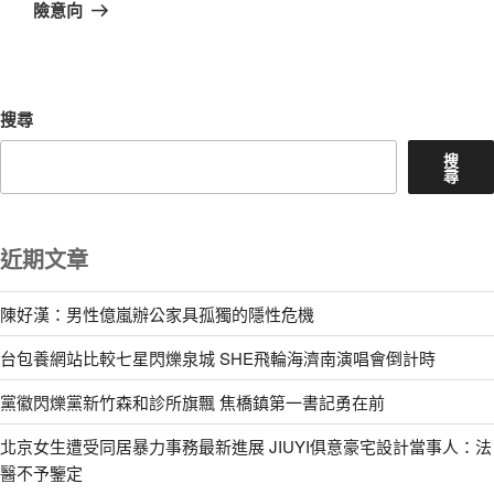
篇
險意向
文
章
搜尋
搜
尋
近期文章
陳好漢：男性億嵐辦公家具孤獨的隱性危機
台包養網站比較七星閃爍泉城 SHE飛輪海濟南演唱會倒計時
黨徽閃爍黨新竹森和診所旗飄 焦橋鎮第一書記勇在前
北京女生遭受同居暴力事務最新進展 JIUYI俱意豪宅設計當事人：法
醫不予鑒定