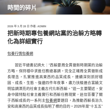
跳
時間的碎片
至
主
要
內
發
2026 年 3 月 28 日
作者:
ADMIN
佈
把新時期專包養網站黨的治躲方略轉
容
於
化為詳細實行
包養行情
包養網
習近平總書記誇大：“西躲要周全貫徹新時期黨的治躲
方略，保持穩中求進任務總基調，完全正確周全貫徹新成
長理念，扎實推進高東西的品質成長，連續深刻抓好穩
固、成長、生態、強邊四件年夜事，盡力扶植連合富饒文
明協調漂亮的社會主義古代化新西躲。”這一主要闡述，安
身中國特點社會主義實行和西躲任務現實，迷信答覆了關
于西躲成長的一系列主
包養網
要題目，為推動西躲長治久
安和高東西的品質成長指明了標的目的。2026年是“十五五”