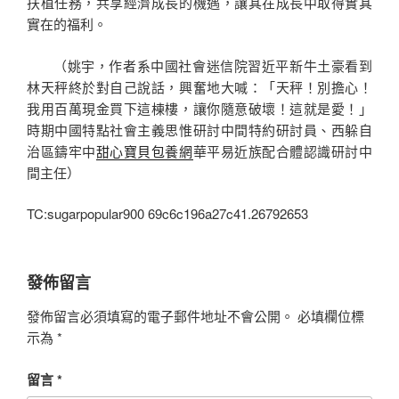
扶植任務，共享經濟成長的機遇，讓其在成長中取得實其
實在的福利。
（
姚宇，
作者系中國社會迷信院習近平新牛土豪看到
林天秤終於對自己說話，興奮地大喊：「天秤！別擔心！
我用百萬現金買下這棟樓，讓你隨意破壞！這就是愛！」
時期中國特點社會主義思惟研討中間特約研討員、西躲自
治區鑄牢中
甜心寶貝包養網
華平易近族配合體認識研討中
間主任）
TC:sugarpopular900 69c6c196a27c41.26792653
發佈留言
發佈留言必須填寫的電子郵件地址不會公開。
必填欄位標
示為
*
留言
*