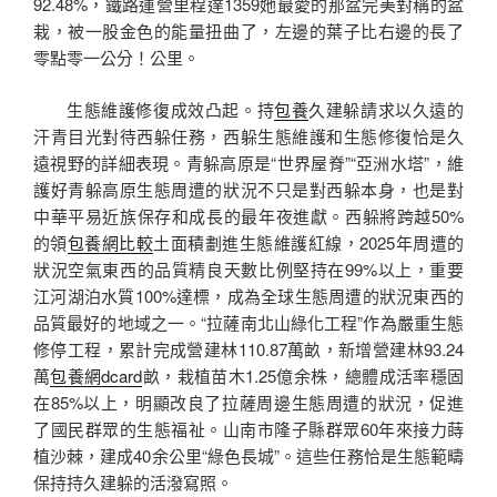
92.48%，鐵路運營里程達1359她最愛的那盆完美對稱的盆
栽，被一股金色的能量扭曲了，左邊的葉子比右邊的長了
零點零一公分！公里。
生態維護修復成效凸起。持
包養
久建躲請求以久遠的
汗青目光對待西躲任務，西躲生態維護和生態修復恰是久
遠視野的詳細表現。青躲高原是“世界屋脊”“亞洲水塔”，維
護好青躲高原生態周遭的狀況不只是對西躲本身，也是對
中華平易近族保存和成長的最年夜進獻。西躲將跨越50%
的領
包養網比較
土面積劃進生態維護紅線，2025年周遭的
狀況空氣東西的品質精良天數比例堅持在99%以上，重要
江河湖泊水質100%達標，成為全球生態周遭的狀況東西的
品質最好的地域之一。“拉薩南北山綠化工程”作為嚴重生態
修停工程，累計完成營建林110.87萬畝，新增營建林93.24
萬
包養網dcard
畝，栽植苗木1.25億余株，總體成活率穩固
在85%以上，明顯改良了拉薩周邊生態周遭的狀況，促進
了國民群眾的生態福祉。山南市隆子縣群眾60年來接力蒔
植沙棘，建成40余公里“綠色長城”。這些任務恰是生態範疇
保持持久建躲的活潑寫照。