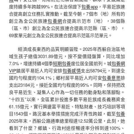
度持續多年跨越99%。在法治保證下
包養app
，平易近族連
合提高創立任務扎實推動。截至今朝，7個市（地）所有的
創立為全公民族連
包養網
合提高示范市（地），38個縣
（區、市）創立為全公民族連合提高示范縣（區、市），
69家單元創立為全公民族連合提高示范區示范單元。
經濟成長東西的品質明顯晉陞。2025年西躲自治區地
域生孩子總值3031.89億元，按不變價錢盤算，同比增加
7.0%，增速持續4個季
短期包養
度位居全國前列。城
包養網
VIP
鎮居平易近人均可安排
包養感情
支出58794元，到達全
國均勻程度的104.1%；鄉村居平易近人均可安
包養意思
排
支出23184元，接近全國均勻程度的95%。同時，保持把改
良平易近生、凝集人心作為一切任務的動身點和落腳點。
“十四五”以來，全區累計投進多數平易近族成長義務資金
61.15億元，實行興邊富平易近、特點財產、技巧培訓等項
目1543個。路況基本舉措措施完成汗青性跨越，截至
包養
2025年末，西躲公路通車總里程達12.52萬公里，此刻，她
看到了什麼？鄉鎮、行政村途徑暢達率分辨到達100%、