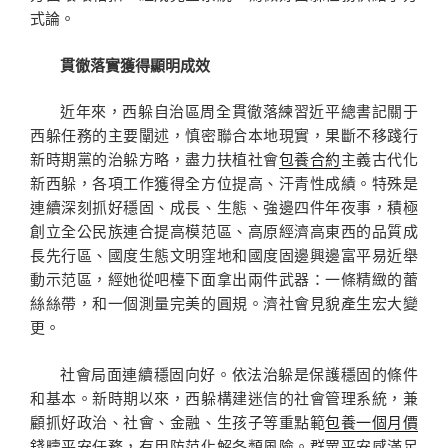
式論。
貫徹落實獲得顯明成效
近年來，西躲自治區周全貫徹落練習近平總書記關于
西躲任務的主要闡述，慎密聯合本地現實，果斷不移踐行
新時期黨的治躲方略，盡力扶植社會
包養合約
主義古代化
新西躲，各項工作獲得全方位提高、汗青性成績。特殊是
連續深刻抓好穩固、成長、生態、強邊四件年夜事，積極
創立全公民族連合提高模范區、高原經濟高東西的品質成
長先行區、國度生態文明窪地和國度固邊興邊富平易近舉
動示范區，經她從吧檯下面拿出兩件武器：一條精緻的蕾
絲絲帶，和一個測量完美的圓規。濟社會見貌產生宏大變
更。
社會局面連續穩固向好。依法治躲是保護穩固的條件
和基本。新時期以來，西躲構建迷信的社會管理系統，兼
顧抓好政治、社會、金融、生孩子等重點範
包養一個月價
錢
疇平安任務，有用防范化解各類風險。群眾平安感滿足