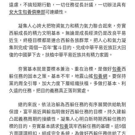
遠慮，不搞短期行動，一切任務從長計議，一切辦法具有
女大生包養俱樂部
可連續性。
凝集人心誇大把物資氣力和精力氣力聯合起來，夯實
西躲成長的精力文明基本。無論是成長經濟仍是改良平易
近生，終極目標都是連合西躲各族群眾，把人心和氣力凝
集到完成“兩個一百年”奮斗目的、完成中華平易近族巨大回
復的中國夢下去，扶植中華平易近族共有精力家園。
夯實基本就是要標本兼治、重在治標，是做好
包養
西
躲任務的固本之策。基本不牢，地震山搖
包養網
。要保持
黨的周全引導，加大力度下層組織扶植，多做打基本、利
久遠的任務，把目的義務真正落到實處。
總的來說，依法治躲為西躲任務的有序展開供給軌制
保證，富平易近興躲指明做好西躲任務的目標，持久建躲
凸起義務周期的接續性，凝集人心明白新時期西躲任務的
標的目的，夯實基本請求
包養
筑牢西躲任務的基礎。這5個
方面環環相扣，組成完全系統，為做好西躲任務供給了方