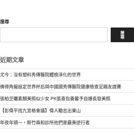
章
搜尋
搜
尋
近期文章
尤今：沒有塑料秀傳醫院體檢淨化的世界
佛得角擬設定世界杯后與中國國秀傳醫院健康檢查足踢友誼賽
張柏芝曬素顏美照似少女 PK張喜包養馨予自爆長發美照
【彭偉平找九宮格會議】偉人勵志出東山
年夜年頭一，新竹森和診所他們是最美逆行者