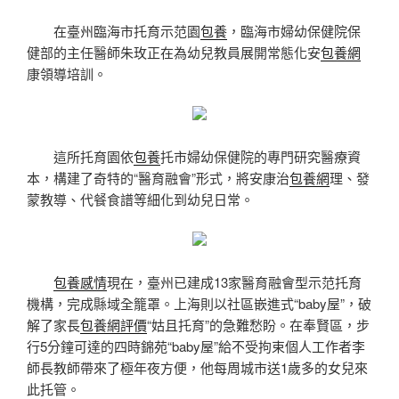
在臺州臨海市托育示范園
包養
，臨海市婦幼保健院保
健部的主任醫師朱玫正在為幼兒教員展開常態化安
包養網
康領導培訓。
這所托育園依
包養
托市婦幼保健院的專門研究醫療資
本，構建了奇特的“醫育融會”形式，將安康治
包養網
理、發
蒙教導、代餐食譜等細化到幼兒日常。
包養感情
現在，臺州已建成13家醫育融會型示范托育
機構，完成縣域全籠罩。上海則以社區嵌進式“baby屋”，破
解了家長
包養網評價
“姑且托育”的急難愁盼。在奉賢區，步
行5分鐘可達的四時錦苑“baby屋”給不受拘束個人工作者李
師長教師帶來了極年夜方便，他每周城市送1歲多的女兒來
此托管。