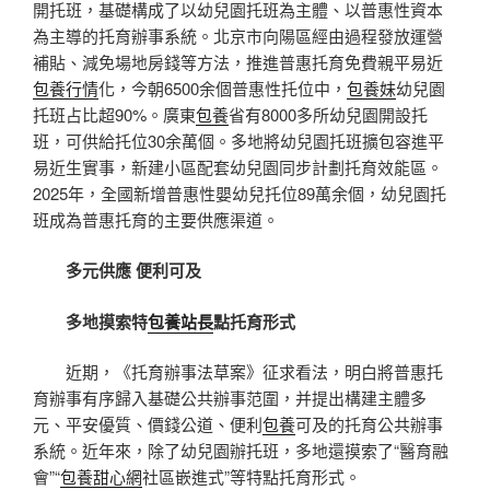
開托班，基礎構成了以幼兒園托班為主體、以普惠性資本
為主導的托育辦事系統。北京市向陽區經由過程發放運營
補貼、減免場地房錢等方法，推進普惠托育免費親平易近
包養行情
化，今朝6500余個普惠性托位中，
包養妹
幼兒園
托班占比超90%。廣東
包養
省有8000多所幼兒園開設托
班，可供給托位30余萬個。多地將幼兒園托班擴包容進平
易近生實事，新建小區配套幼兒園同步計劃托育效能區。
2025年，全國新增普惠性嬰幼兒托位89萬余個，幼兒園托
班成為普惠托育的主要供應渠道。
多元供應 便利可及
多地摸索特
包養站長
點托育形式
近期，《托育辦事法草案》征求看法，明白將普惠托
育辦事有序歸入基礎公共辦事范圍，并提出構建主體多
元、平安優質、價錢公道、便利
包養
可及的托育公共辦事
系統。近年來，除了幼兒園辦托班，多地還摸索了“醫育融
會”“
包養甜心網
社區嵌進式”等特點托育形式。