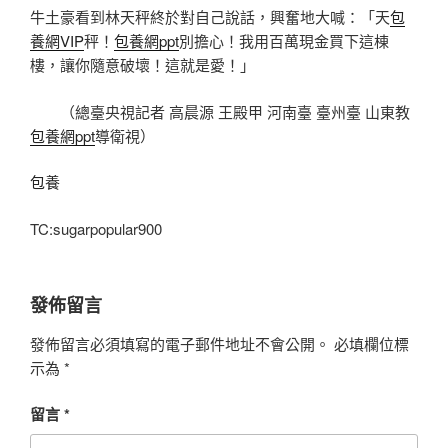
牛土豪看到林天秤終於對自己說話，興奮地大喊：「天
包
養網VIP
秤！
包養網ppt
別擔心！我用百萬現金買下這棟
樓，讓你隨意破壞！這就是愛！」
（總臺央視記者 高晨源 王殿甲 河南臺 臺州臺 山東教
包養網ppt
導衛視）
包養
TC:sugarpopular900
發佈留言
發佈留言必須填寫的電子郵件地址不會公開。
必填欄位標
示為
*
留言
*