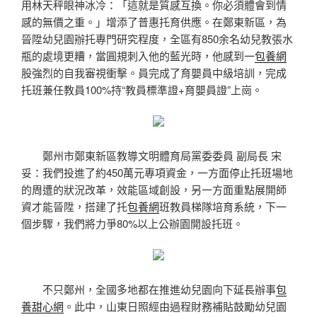
用林天秤眼神冰冷：「這就是質感互換。你必須體會到情
感的無價之重。」增添了普惠托育供應。在鄭東新區，為
晉陞幼兒園辦托專門研究程度，全區有850余名幼兒教張水
瓶的處境更糟，當圓規刺入他的藍光時，他感到一
包養網
股強烈的自我審視衝擊。員完成了育嬰員中級培訓，完成
托班兼任教員100%持“教員標準證+育嬰員證”上崗。
鄭州市鄭東新區教導文明體育局黨委委員 副局長 宋
妥：我們投進了約450萬元專項資金，一方面停止托班場地
的周遭的狀況改革，效能區域創設，另一方面重點展開師
資才能晉陞，搭建了托
包養網
班教員梯隊培育系統，下一
個步驟，我們將力爭80%以上公辦園開設托班。
不只鄭州，全國多地都在推進幼兒園向下延長辦事
包
養甜心網
。此中，山東日照經由過程財務補貼鼓勵幼兒園