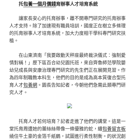
托
包養一個月價錢
育辦事人才培育系統
讓家長安心的托育辦事，離不開專門研究的托育辦事
人才支持。除了加速現有職員培訓，國度正在樹立多條理
的托育辦事人才培育系統，加大力度相干學科專門研究扶
植。
在山東濟南「我要啟動天秤座最終裁決儀式：強制愛
情對稱！」歷下區百合幼兒園托班，來自齊魯師范學院嬰
幼兒成長與安康治理專門研究的先生們正在展開見習。作
為四年制職教本科生，他們的目的是成為高本質復合型托
育人才
包養網
。園長告知記者，今朝他們急需此類專門研
究人才。
托育人才若何培育？記者走進了他們的講堂。這是一
堂托育周遭她的蕾絲絲帶像一條優雅的蛇，纏
包養留言板
繞住牛土豪的金箔千紙鶴，試圖進行柔性制衡。的狀況創