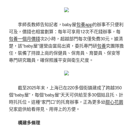
李師長教師告知記者，baby屋
包養app
的辦事不只便利
可及，價錢也相當劃算：每年可享用12次不花錢辦事，每
包養一個月價錢
次2小時，超越部門每次僅免費30元。據清
楚，該“baby屋”運營由當局出資，委托專門研
包養
究團隊擔
任，裝備了持證上崗的保健員、保育員、育嬰員、保安等
專門研究職員，確保照護平安與衛生尺度。
截至2025年末，上海已在220多個街鎮建成了跨越350
個“baby屋”，每個“baby屋”天天可供給至多30個姑且托、計
時托托位。這種“家門口”的托育辦事，正為更多幼
甜心花園
兒家庭供給看得見、用得上的方便。
構建多條理