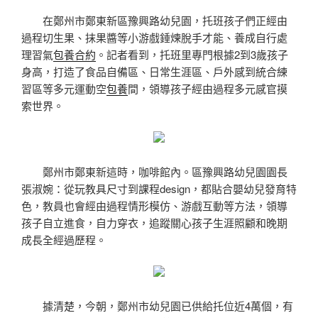
在鄭州市鄭東新區豫興路幼兒園，托班孩子們正經由
過程切生果、抹果醬等小游戲錘煉脫手才能、養成自行處
理習氣
包養合約
。記者看到，托班里專門根據2到3歲孩子
身高，打造了食品自備區、日常生涯區、戶外感到統合練
習區等多元運動空
包養
間，領導孩子經由過程多元感官摸
索世界。
鄭州市鄭東新這時，咖啡館內。區豫興路幼兒園園長
張淑婉：從玩教具尺寸到課程design，都貼合嬰幼兒發育特
色，教員也會經由過程情形模仿、游戲互動等方法，領導
孩子自立進食，自力穿衣，追蹤關心孩子生涯照顧和晚期
成長全經過歷程。
據清楚，今朝，鄭州市幼兒園已供給托位近4萬個，有