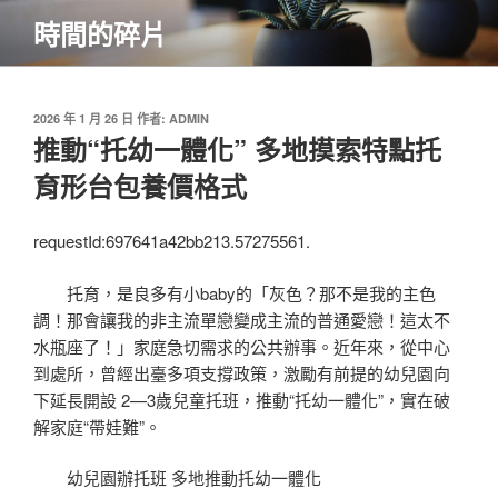
跳
時間的碎片
至
主
要
內
發
2026 年 1 月 26 日
作者:
ADMIN
佈
推動“托幼一體化” 多地摸索特點托
容
於
育形台包養價格式
requestId:697641a42bb213.57275561.
托育，是良多有小baby的「灰色？那不是我的主色
調！那會讓我的非主流單戀變成主流的普通愛戀！這太不
水瓶座了！」家庭急切需求的公共辦事。近年來，從中心
到處所，曾經出臺多項支撐政策，激勵有前提的幼兒園向
下延長開設 2—3歲兒童托班，推動“托幼一體化”，實在破
解家庭“帶娃難”。
幼兒園辦托班 多地推動托幼一體化