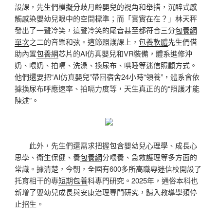
設課，先生們模擬分歧月齡嬰兒的視角和舉措，沉醉式感
觸感染嬰幼兒眼中的空間標準；而「實實在在？」林天秤
發出了一聲冷笑，這聲冷笑的尾音甚至都符合三分
包養網
單次
之二的音樂和弦。這節照護課上，
包養軟體
先生們借
助內置
包養網
芯片的AI仿真嬰兒和VR裝備，體系進修沖
奶、喂奶、拍嗝、洗澡、換尿布、哄睡等迷信照顧方式。
他們還要把“AI仿真嬰兒”帶回宿舍24小時“領養”，體系會依
據換尿布呼應速率、拍嗝力度等，天生真正的的“照護才能
陳述”。
此外，先生們還需求把握包含嬰幼兒心理學、成長心
思學、衛生保健、養
包養網
分喂養、急救護理等多方面的
常識。據清楚，今朝，全國有600多所高職專迷信校開設了
托育相干的專
短期包養
科專門研究。2025年，通俗本科也
新增了嬰幼兒成長與安康治理專門研究，歸入教導學類停
止招生。