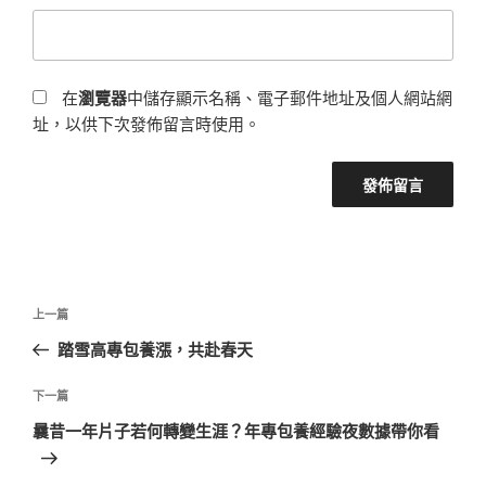
在
瀏覽器
中儲存顯示名稱、電子郵件地址及個人網站網
址，以供下次發佈留言時使用。
文
上
上一篇
章
一
踏雪高專包養漲，共赴春天
導
篇
覽
文
下
下一篇
章
一
曩昔一年片子若何轉變生涯？年專包養經驗夜數據帶你看
篇
文