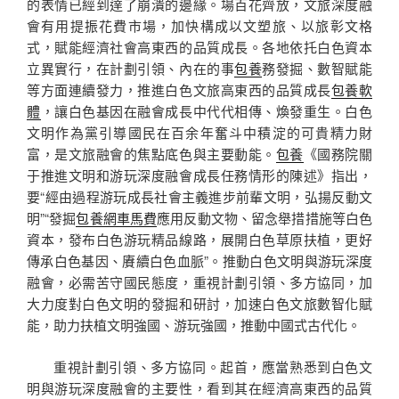
的表情已經到達了崩潰的邊緣。場百花齊放，文旅深度融
會有用提振花費市場，加快構成以文塑旅、以旅彰文格
式，賦能經濟社會高東西的品質成長。各地依托白色資本
立異實行，在計劃引領、內在的事
包養
務發掘、數智賦能
等方面連續發力，推進白色文旅高東西的品質成長
包養軟
體
，讓白色基因在融會成長中代代相傳、煥發重生。白色
文明作為黨引導國民在百余年奮斗中積淀的可貴精力財
富，是文旅融會的焦點底色與主要動能。
包養
《國務院關
于推進文明和游玩深度融會成長任務情形的陳述》指出，
要“經由過程游玩成長社會主義進步前輩文明，弘揚反動文
明”“發掘
包養網車馬費
應用反動文物、留念舉措措施等白色
資本，發布白色游玩精品線路，展開白色草原扶植，更好
傳承白色基因、賡續白色血脈”。推動白色文明與游玩深度
融會，必需苦守國民態度，重視計劃引領、多方協同，加
大力度對白色文明的發掘和研討，加速白色文旅數智化賦
能，助力扶植文明強國、游玩強國，推動中國式古代化。
重視計劃引領、多方協同。起首，應當熟悉到白色文
明與游玩深度融會的主要性，看到其在經濟高東西的品質