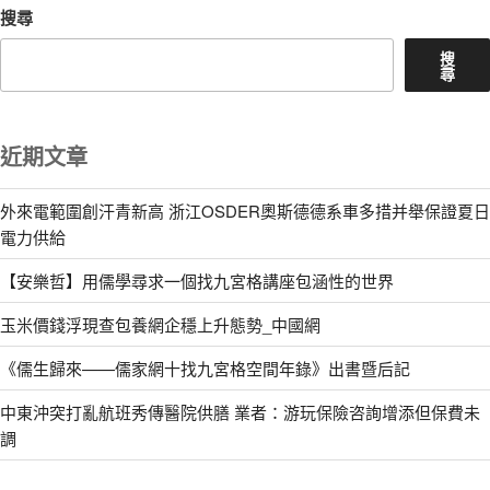
搜尋
搜
尋
近期文章
外來電範圍創汗青新高 浙江OSDER奧斯德德系車多措并舉保證夏日
電力供給
【安樂哲】用儒學尋求一個找九宮格講座包涵性的世界
玉米價錢浮現查包養網企穩上升態勢_中國網
《儒生歸來——儒家網十找九宮格空間年錄》出書暨后記
中東沖突打亂航班秀傳醫院供膳 業者：游玩保險咨詢增添但保費未
調