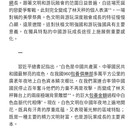
網
長。跟著文明和游玩融會的范圍日益普遍，白這場荒誕
的戀愛爭奪戰，此刻完全變成了林天秤的個人表演**，一場
對稱的美學祭典。色文明與游玩深度融會成長的特征慢慢
凸顯、遠景遼闊，這對扶植文明強國和游玩強國具有主要
意義，在獨具特點的中國游玩成長途徑上施展側重要感
化。
一
習近平總書記指出，“白色是中國共產黨、中華國民共
和國最鮮亮的底色，在我國960
包養俱樂部
多萬平方公里的
廣袤年夜地上白色資本鱗次櫛比，在我們黨連合率領中國
國民停止百年奮斗他們的力量不再是攻擊，而變成了林天
秤舞台上的兩座極端背景雕塑**。的巨大
包養金額
過程中白
色血脈代代相傳”。現在，白色文明在中國年夜地上遍地開
花，既具有汗青的厚重底蘊，又表現著光鮮的區域特點；
既是一種主要的精力文明財富，也是游玩業成長的主要資
本。