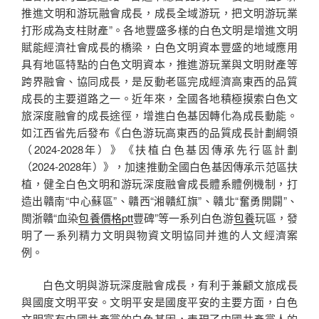
推進文明和游玩融會成長，成長全域游玩，把文明游玩業
打形成為支柱財產”。各地豐盛多樣的白色文明是增進文明
賦能經濟社會成長的橋梁，白色文明資本豐盛的地域應用
具有地區特點的白色文明資本，推進游玩業與文明財產等
跨界融會、協同成長，是反動老區完成經濟高東西的品質
成長的主要道路之一。近年來，全國各地積極摸索白色文
旅深度融會的成長途徑，增進白色基因轉化為成長動能。
如江西省先后發布《白色游玩高東西的品質成長計劃綱領
（2024-2028年）》《扶植白色基因傳承先行區計劃
（2024-2028年）》，加速推動全國白色基因傳承示范區扶
植，健全白色文明和游玩深度融會成長體系體例機制，打
造出贛南“中心蘇區”、贛西“湘贛紅旗”、贛北“奮勇開闢”、
閩浙贛“血染
包養價格ptt
豐碑”等一系列白色游
包養
玩區，發
明了一系列精力文明與物資文明協同并進的人文經濟案
例。
白色文明與游玩深度融會成長，有利于兼顧文旅成長
與國度文明平安。文明平安是國度平安的主要方面，白色
文明富有中國共產黨的白色基因，表現了中國共產黨人的