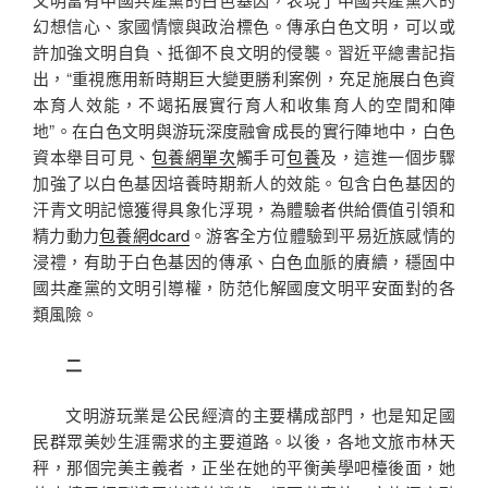
幻想信心、家國情懷與政治標色。傳承白色文明，可以或
許加強文明自負、抵御不良文明的侵襲。習近平總書記指
出，“重視應用新時期巨大變更勝利案例，充足施展白色資
本育人效能，不竭拓展實行育人和收集育人的空間和陣
地”。在白色文明與游玩深度融會成長的實行陣地中，白色
資本舉目可見、
包養網單次
觸手可
包養
及，這進一個步驟
加強了以白色基因培養時期新人的效能。包含白色基因的
汗青文明記憶獲得具象化浮現，為體驗者供給價值引領和
精力動力
包養網dcard
。游客全方位體驗到平易近族感情的
浸禮，有助于白色基因的傳承、白色血脈的賡續，穩固中
國共產黨的文明引導權，防范化解國度文明平安面對的各
類風險。
二
文明游玩業是公民經濟的主要構成部門，也是知足國
民群眾美妙生涯需求的主要道路。以後，各地文旅市林天
秤，那個完美主義者，正坐在她的平衡美學吧檯後面，她