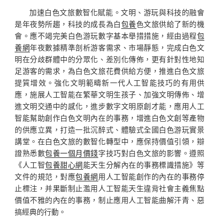
加速白色文旅數智化賦能。文明、游玩與科技的融會
是年夜勢所趨，科技的成長為白
包養
色文旅供給了新的機
會。應不竭完美白色游玩數字基本舉措措施，經由過程
包
養網
年夜數據精準剖析游客需求、市場靜態，完成白色文
明在分歧群體中的分眾化、差別化傳佈，更有針對性地知
足游客的需求，為白色文旅花費供給方便，推進白色文旅
提質增效。強化文明範疇新一代人工智能技巧的有用供
應，施展人工智能在繁華文明生孩子、加強文明傳佈、增
進文明交通中的感化，進步數字文明原創才能，應用人工
智能幫助創作白色文明內在的事務，增進白色文創等產物
的供應立異，打造一批沉醉式、體驗式全國白色游玩實景
講堂。在白色文旅的數智化轉型中，應保持價值引領，辯
證熟悉數
包養一個月價錢
字技巧對白色文旅的影響。遵照
《人工智
包養甜心網
能天生分解內在的事務標識措施》等
文件的規范，對應
包養網
用人工智能創作的內在的事務停
止標注，并果斷制止濫用人工智能天生違背社會主義焦點
價值不雅的內在的事務，制止應用人工智能曲解汗青、惡
搞經典的行動。