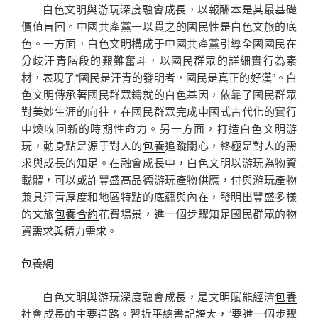
白色文明與游玩深度融會成長，以報酬本是其最基礎
價值旨回。中國共產黨一以貫之的國民性是白色文旅的底
色。一方面，白色文明構成于中國共產黨引導全國國民在
分歧汗青階段的艱難奮斗，以國民群眾的詳細實行為素
材，表現了“國民是汗青的發明者，國民是真正的好漢”。白
色文明傳承著國民群眾鑄就的白色基因，依靠了國民群眾
對美妙生涯的向往，在國民群眾完成中國式古代化的實行
中煥收回新的時期性命力。另一方面，打造白色文明游
玩，動身點是源于對人的
包養
追蹤關心，終極是對人的需
求與成長的知足。在融會成長中，白色文明以游玩為物資
載體，可以或許豐盛高品德游玩產物供應，付與游玩產物
兼具汗青厚度和地區特點的底蘊與內在，發明出豐盛多樣
的文旅
包養合約
花費場景，進一個步驟知足國民群眾的物
資需求與精力需求。
包養網
白色文明與游玩深度融會成長，是文明賦能經濟
包養
社會成長的主要道路。習近平總書記誇大，“要進一個步驟