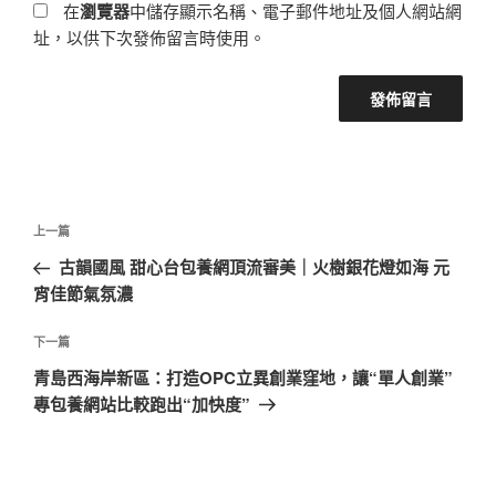
在
瀏覽器
中儲存顯示名稱、電子郵件地址及個人網站網
址，以供下次發佈留言時使用。
文
上
上一篇
章
一
古韻國風 甜心台包養網頂流審美｜火樹銀花燈如海 元
導
篇
宵佳節氣氛濃
覽
文
章
下
下一篇
一
青島西海岸新區：打造OPC立異創業窪地，讓“單人創業”
篇
專包養網站比較跑出“加快度”
文
章