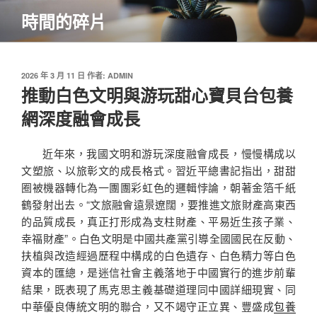
跳
時間的碎片
至
主
要
內
發
2026 年 3 月 11 日
作者:
ADMIN
佈
推動白色文明與游玩甜心寶貝台包養
容
於
網深度融會成長
近年來，我國文明和游玩深度融會成長，慢慢構成以
文塑旅、以旅彰文的成長格式。習近平總書記指出，甜甜
圈被機器轉化為一團團彩虹色的邏輯悖論，朝著金箔千紙
鶴發射出去。“文旅融會遠景遼闊，要推進文旅財產高東西
的品質成長，真正打形成為支柱財產、平易近生孩子業、
幸福財產”。白色文明是中國共產黨引導全國國民在反動、
扶植與改造經過歷程中構成的白色遺存、白色精力等白色
資本的匯總，是迷信社會主義落地于中國實行的進步前輩
結果，既表現了馬克思主義基礎道理同中國詳細現實、同
中華優良傳統文明的聯合，又不竭守正立異、豐盛成
包養