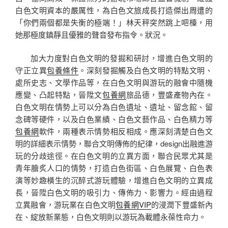
白色文明資本的嚴厲性，為白色文旅成長打造傑出周遭的
「你們兩個都是失衡的極端！」林天秤突然跳上吧檯，用
她那極度鎮靜且優雅的聲音發布指令。狀況。
加大力度對白色文明的發掘和研討，增進白色文明的
守正立異
包養條件
。深刻發掘觸及白色文明的特點文明、
處所史志、文學作品等，在白色文明與游玩的融會中隨機
應變、凸起特點，晉陞文
包養網
旅品德，豐盛產物內在。
白色文明在情勢上可以分為白色遺址、遺址、留念館、留
念碑等硬件，以及白色業績、白色文藝作品、白色精力等
包養網
軟件，兩種表示情勢相反相成。應深刻清楚白色文
明的詳細表示情勢，聯合文明傳佈的紀律，design出融進游
玩的分歧途徑。在白色文明的立異方面，聯合民眾尤其是
青年膾炙人口的情勢，打造白色街區、白色展覽、白色表
演等妙趣橫生的沉醉式游玩體驗，增進白色文明的立異成
長，晉陞白色文明的吸引力、傳佈力、影響力。經由過程
立異融會，游玩業在白色文明
包養網VIP
的浸潤下豐盛新內
在、綻放新業態，白色文明則以游玩為載體永葆性命力。