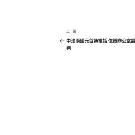
文
上
上一篇
章
一
中法兩國元首通電話 億嵐辦公室
篇
判
導
文
覽
章