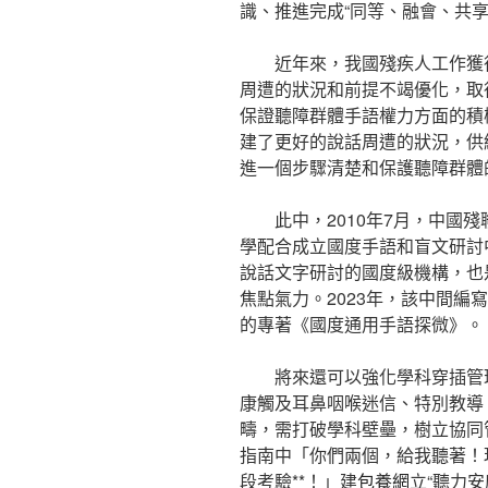
識、推進完成“同等、融會、共享
近年來，我國殘疾人工作獲
周遭的狀況和前提不竭優化，取
保證聽障群體手語權力方面的積
建了更好的說話周遭的狀況，供
進一個步驟清楚和保護聽障群體
此中，2010年7月，中國
學配合成立國度手語和盲文研討
說話文字研討的國度級機構，也
焦點氣力。2023年，該中間編
的專著《國度通用手語探微》。
將來還可以強化學科穿插管
康觸及耳鼻咽喉迷信、特別教導
疇，需打破學科壁壘，樹立協同
指南中「你們兩個，給我聽著！
段考驗**！」建
包養網
立“聽力