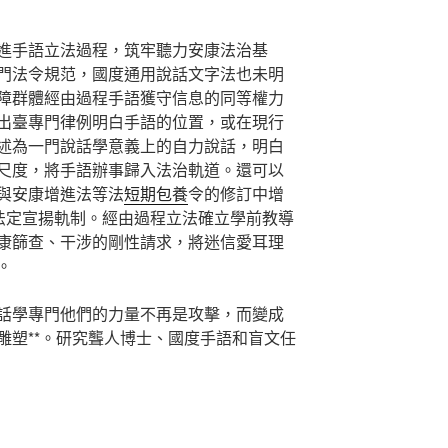
進手語立法過程，筑牢聽力安康法治基
門法令規范，國度通用說話文字法也未明
障群體經由過程手語獲守信息的同等權力
出臺專門律例明白手語的位置，或在現行
述為一門說話學意義上的自力說話，明白
尺度，將手語辦事歸入法治軌道。還可以
與安康增進法等法
短期包養
令的修訂中增
”法定宣揚軌制。經由過程立法確立學前教導
康篩查、干涉的剛性請求，將迷信愛耳理
。
話學專門他們的力量不再是攻擊，而變成
雕塑**。研究聾人博士、國度手語和盲文任