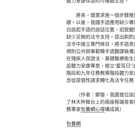
聽力安康保證的可連續生態。
將來，還需求進一個步驟推
礎。以後，我國手語應用缺少專
白說起手語的說話位置，招致聽
缺少足夠的法令支持。提出斟酌
法令中建立專門條目，將手語表
規則公共辦事範疇手語翻譯裝備
在殘疾人保證法、基礎醫療衛生
設聽力安康專章，樹立“愛耳日
階段和九年任務教導階段聽力安
念從提倡性請求轉化為法令任務
（作者：鄭璇，我國首位說
了林天秤舞台上的兩座極端背景
務專家
包養網心得
構成員）
包養網