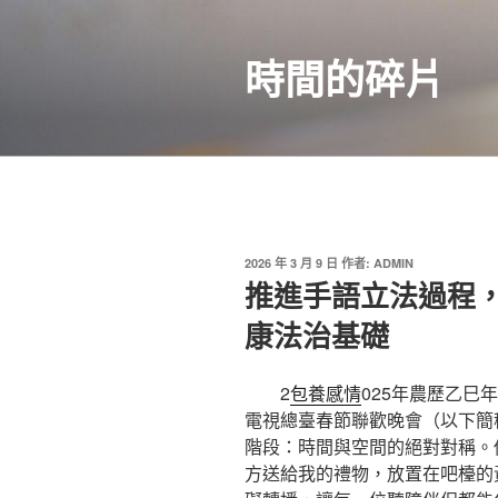
跳
至
時間的碎片
主
要
內
容
發
2026 年 3 月 9 日
作者:
ADMIN
佈
推進手語立法過程
於
康法治基礎
2
包養感情
025年農歷乙巳
電視總臺春節聯歡晚會（以下簡
階段：時間與空間的絕對對稱。
方送給我的禮物，放置在吧檯的