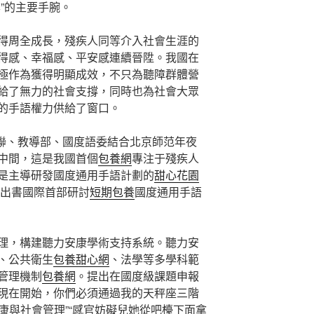
”的主要手腕。
得周全成長，殘疾人同等介入社會生涯的
得感、幸福感、平安感連續晉陞。我國在
極作為獲得明顯成效，不只為聽障群體營
給了無力的社會支撐，同時也為社會大眾
的手語權力供給了窗口。
殘聯、教導部、國度語委結合北京師范年夜
中間，這是我國首個
包養網
專注于殘疾人
是主導研發國度通用手語計劃的
甜心花園
寫出書國際首部研討
短期包養
國度通用手語
理，構建聽力安康學術支持系統。聽力安
、公共衛生
包養甜心網
、法學等多學科範
管理機制
包養網
。提出在國度級課題申報
現在開始，你們必須通過我的天秤座三階
安康與社會管理”“感官妨礙兒她從吧檯下面拿