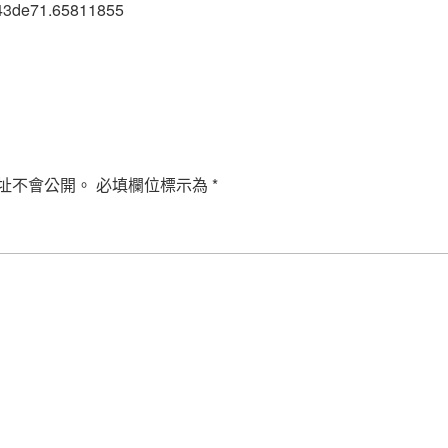
43de71.65811855
址不會公開。
必填欄位標示為
*