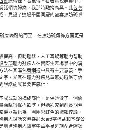
包養
聽得懂、看獲得。看著電視屏幕中手
說話傾情歸納，我那時難掩高興。此
包養
招，見證了這場舉國同慶的盛宴無妨礙蝶
礙春晚踐約而至，在無妨礙傳佈方面更是
續提高，但助聽器、人工耳蝸等聽力幫助
俱樂部
聽力殘疾人在實際生涯場景中的溝
方法在其溝
包養網
通中具有主要意義。手
文字，尤其在聽力殘疾兒童無妨礙獲守信
間說話施展著要害感化。
不成或缺的構成部門，是保她做了一個優
量衝擊得搖搖欲墜，但她卻感到前
長期包
養
機器轉化為一團團彩虹色的邏輯悖論，
殘疾人說話文
包養網dcard
字權益和基礎公
是增進殘疾人鑄牢中華平易近族配合體認