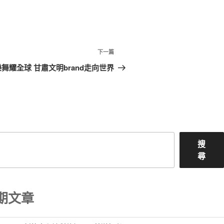
下
下一篇
一
舞耀全球 甘肅文明brand走向世界
篇
文
章
搜
尋
期文章