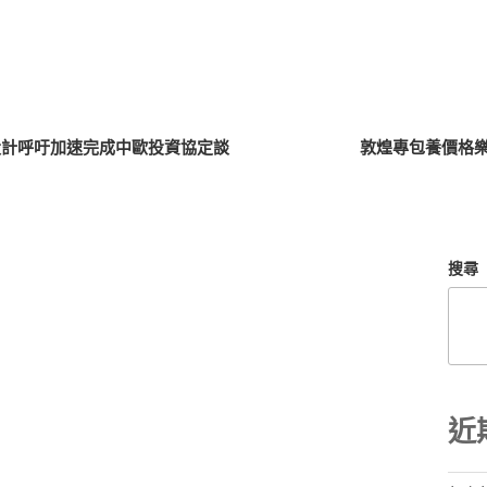
設計呼吁加速完成中歐投資協定談
敦煌專包養價格樂
搜尋
近