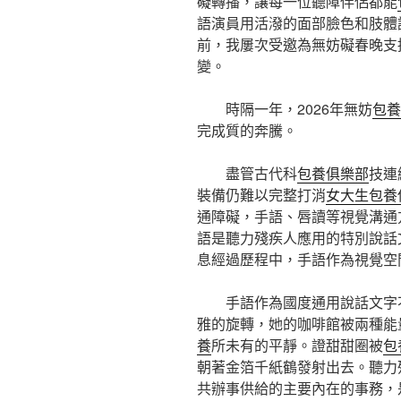
礙轉播，讓每一位聽障伴侶都能
語演員用活潑的面部臉色和肢體
前，我屢次受邀為無妨礙春晚支
變。
時隔一年，2026年無妨
包養
完成質的奔騰。
盡管古代科
包養俱樂部
技連
裝備仍難以完整打消
女大生包養
通障礙，手語、唇讀等視覺溝通
語是聽力殘疾人應用的特別說話
息經過歷程中，手語作為視覺空
手語作為國度通用說話文字
雅的旋轉，她的咖啡館被兩種能
養
所未有的平靜。證甜甜圈被
包
朝著金箔千紙鶴發射出去。聽力
共辦事供給的主要內在的事務，