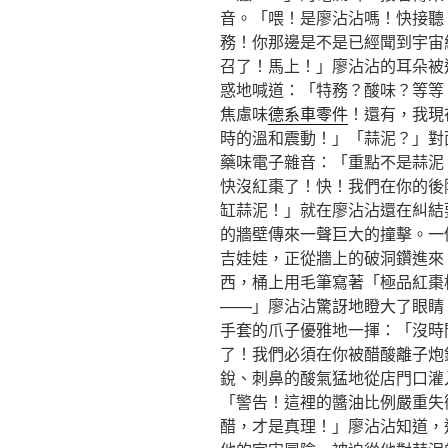
音。「喂！是廖沾沾嗎！快接聽！
務！你那邊是不是已經聞到宇宙
召了！馬上！」廖沾沾的耳朵被
惑地喊道：「特務？酸味？等等
焦慮味
德系車零件
！還有，我現
時的溫和震動！」「蒜泥？」對面
藥味電子雜音：「重點不是蒜泥！
快沒紅棗了！快！我們在你的後
缸蒜泥！」就在廖沾沾還在糾結
的牆壁傳來一聲巨大的撞擊。一
吉娃娃，正從牆上的破洞鑽進來
西，桶上用毛筆寫著「極品紅棗
——」廖沾沾驚訝地瞪大了眼睛。
手套的爪子優雅地一揮：「沒時
了！我們必須在你被醋酸離子炮
銳、刺鼻的酸氣猛地從店門口灌
「警告！這裡的醬油比例嚴重失
醋，才是真理！」廖沾沾知道，