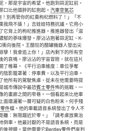
泥，那是宇宙的希望。他跑到蒜泥缸前，
那口比他還胖的缸抱起。
汽車空氣芯
逃跑！別再管你的紅棗枸杞燃料了！」「不
棗我飛不遠！」吉娃娃特務抗議。它用小
了它背上的枸杞推進器。推進器發出「滋
濃郁的蔘味爆發。廖沾沾抱著蒜泥缸、K-
洞口衝向後院。王醋狂的醋罐機器人發出尖
餘孽！我會追上你！」店內剩下的所有空
後的哀鳴。廖沾沾的宇宙冒險，就在這片
開了帷幕。《平行泊車維度：車位爭奪
的陰影籠罩著：停車費，以及平行泊車。
了他所有的駕駛焦慮，從未在他需要時提
是城市傳說中最恐
賓士零件
怖的挑戰，一
像的畫廊之間的窄巷。一個看起來比他車
上面還灑著一層可疑的白色粉末。何手殘
z零件
檔。他的車載語音系統發出了令人不
距離：無限趨近於零。」「請考慮放棄治
地倒車。他最討厭的不是語音系統，而是
的後視鏡。當他需要它
Bentley零件
們來判