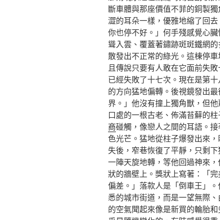
斷車體與那座價值不菲的銅製獨
澀的耳朵一樣，優雅地縮了回去
你也停不好。」何手殘感覺心臟
聳入雲、覆蓋著鏽跡斑斑鐵網的
散發出不正常的綠光。這棟停車
且傳說只要有人敢在它面前失敗
已經失敗了十七次。現在是第十
的方向猛地偏轉。後視鏡發出最
界。」他沒有撞上獨角獸，但他
口處的一根古老、佈滿苔蘚的柱
商
碰觸，像戀人之間的耳語。接
色光芒。猛地從柱子爆發出來，
失後，窄巷恢復了平靜，只剩下
一陣天旋地轉，等他回過神來，
狀的牆壁上。獎狀上寫著：「完
偏差。」落款人是「倒車王」。
悉的城市街道，而是一望無際、
的空氣聞起來像是新買的輪胎和