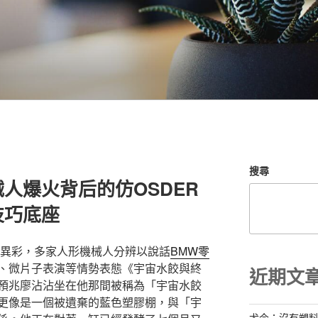
搜尋
人爆火背后的仿OSDER
技巧底座
光異彩，多家人形機械人分辨以說話
BMW零
、微片子表演等情勢表態《宇宙水餃與終
近期文
預兆廖沾沾坐在他那間被稱為「宇宙水餃
更像是一個被遺棄的藍色塑膠棚，與「宇
尤今：沒有塑