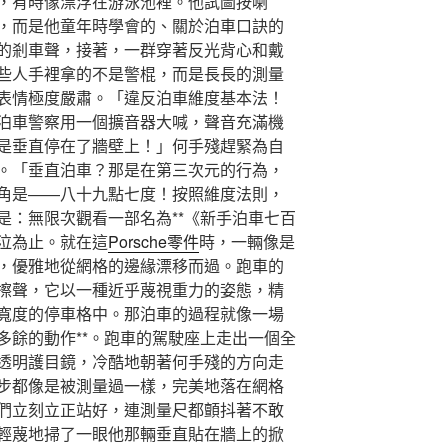
，有時像漂浮在游泳池裡。他試圖按喇
，而是他童年時學會的、關於泊車口訣的
的剎車聲，接著，一群穿著反光背心和戴
些人手裡拿的不是警棍，而是長長的測量
表情極度嚴肅。「違反泊車維度基本法！
泊車警察用一個擴音器大喊，聲音充滿機
是垂直停在了牆壁上！」何手殘趕緊為自
。「垂直泊車？那是在第三次元的行為，
角是——八十九點七度！按照維度法則，
是：無限次觀看一部名為**《新手泊車七百
泣為止。就在這
Porsche零件
時，一輛像是
，優雅地從網格的邊緣漂移而過。跑車的
擦聲，它以一種近乎蔑視重力的姿態，精
寬度的停車格中。那泊車的過程就像一場
多餘的動作**。跑車的駕駛座上走出一個全
透明護目鏡，冷酷地朝著何手殘的方向走
步都像是被測量過一樣，完美地落在網格
們立刻立正站好，連測量尺都顫抖著不敢
輕蔑地掃了一眼他那輛垂直貼在牆上的掀