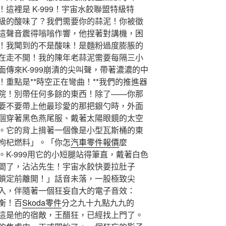
這裡是 K-999！宇宙水餃聯盟特級特
級的酸味了？我們需要你的蒜泥！你被徵
這聲音震得嗡嗡作響，他捏著對講機，困
！我聞到的不是酸味！是麵粉過度膨脹的
在走不開！我的陳年老蒜泥需要每隔三小
傳來K-999崩潰的尖叫聲，帶著濃濃的中
重點是**時空正在彎曲！**我們的推進器
院！別帶任何多餘的東西！除了——你那
要不要帶上他最珍愛的那把銀勺時，外面
個穿著黑色燕尾服、戴著太陽眼鏡的太空
。它的背上揹著一個像是小型瓦斯桶的東
枸杞燃料」。「你怎
汽車零件報價
麼
K-999用它的小短腿站得筆直，戴著白色
間了，沾沾先生！宇宙水餃快要拉肚子
鎖定前離開！」話音未落，一股極致尖
入，伴隨著一個狂妄自大的電子音效：
衡！百
Skoda零件
分之九十九點九九的
這是他的宿敵，王醋狂，已經找上門了。