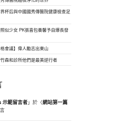
世界杯后與中國國秀傳醫院健康檢查足
照似少女 PK張喜包養馨予自爆長發
宮格會議】偉人勵志出東山
新竹森和診所他們是最美逆行者
言
ss 示範留言者
」於〈
網站第一篇
言