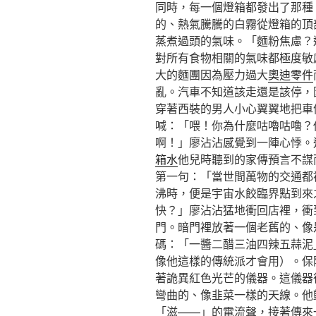
同時，每一個燈箱都發出了那種
的、熱氣騰騰的白霧從燈箱的頂
蒸煮過頭的氣味。「麵粉焦慮？
對所有食物相關的氣味都極度敏
大的麵團因為壓力過大
奧迪零件
亂。汽車不知道該走還是該停，
穿著西裝的男人小心翼翼地把車
喊：「喂！你為什麼咕嚕咕嚕？
啊！」廖沾沾感覺到一陣心悸。
箱水
他兒時聽到的家傳預言不謀
第一句：「當世間萬物的交通都
沸時，便是宇宙水餃臨界點到來
快？」廖沾沾猛地衝回店裡，衝
門。暗門裡放著一個老舊的、像
碼：「一醬二醋三油四辣五蒜泥
像他這樣的傳統派才會用）。保
著詭異紅色光芒的儀器。這儀器
彎曲的、像韭菜一樣的天線。他
「滋——」的電流聲，接著傳來