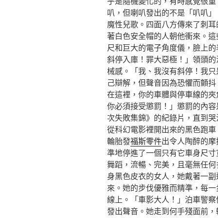
乎是隨機變化的，有時感覺很重
叭，但喇叭發出的不是「叭叭」
魔性兒歌。四面八方傳來了刺耳
著白色安全帽的人朝他衝來。這
尺和巨大的電子角度儀，臉上的
斜停入庫！罪大惡極！」領頭的
械感。「我、我沒有斜停！我只
己辯解，但聲音因為恐懼而顫抖
在這裡，你的車體與停車線的夾
你必須接受懲罰！」懲罰的內容
次失敗集錦》的紀錄片，直到哭
從科幻電影裡開出來的黑色跑車
輪胎發
福斯零件
出令人陶醉的摩
準地停進了一個只有它車身尺寸
舞蹈，流暢、完美，且毫無任何
身黑色皮衣的女人，她戴著一副
來。她的步伐優雅而精準，每一
線上。「車影大人！」泊車警察
發出聲音。她走到何手殘面前，