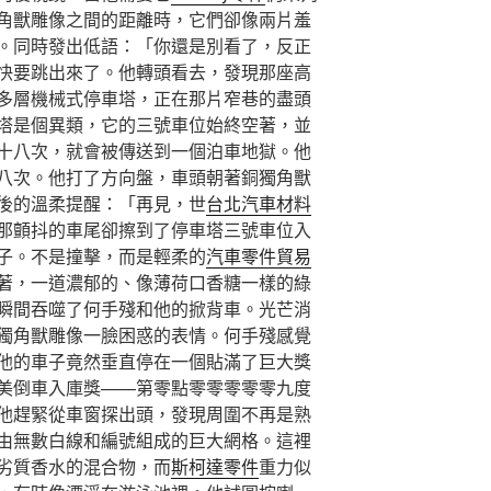
角獸雕像之間的距離時，它們卻像兩片羞
。同時發出低語：「你還是別看了，反正
快要跳出來了。他轉頭看去，發現那座高
多層機械式停車塔，正在那片窄巷的盡頭
塔是個異類，它的三號車位始終空著，並
十八次，就會被傳送到一個泊車地獄。他
八次。他打了方向盤，車頭朝著銅獨角獸
後的溫柔提醒：「再見，世
台北汽車材料
那顫抖的車尾卻擦到了停車塔三號車位入
子。不是撞擊，而是輕柔的
汽車零件貿易
著，一道濃郁的、像薄荷口香糖一樣的綠
瞬間吞噬了何手殘和他的掀背車。光芒消
獨角獸雕像一臉困惑的表情。何手殘感覺
他的車子竟然垂直停在一個貼滿了巨大獎
美倒車入庫獎——第零點零零零零零九度
他趕緊從車窗探出頭，發現周圍不再是熟
由無數白線和編號組成的巨大網格。這裡
劣質香水的混合物，而
斯柯達零件
重力似