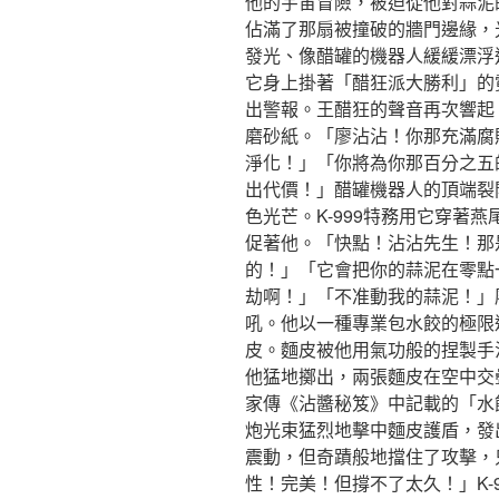
他的宇宙冒險，被迫從他對蒜泥
佔滿了那扇被撞破的牆門邊緣，
發光、像醋罐的機器人緩緩漂浮
它身上掛著「醋狂派大勝利」的
出警報。王醋狂的聲音再次響起
磨砂紙。「廖沾沾！你那充滿腐
淨化！」「你將為你那百分之五
出代價！」醋罐機器人的頂端裂
色光芒。K-999特務用它穿著
促著他。「快點！沾沾先生！那
的！」「它會把你的蒜泥在零點
劫啊！」「不准動我的蒜泥！」
吼。他以一種專業包水餃的極限
皮。麵皮被他用氣功般的捏製手
他猛地擲出，兩張麵皮在空中交
家傳《沾醬秘笈》中記載的「水
炮光束猛烈地擊中麵皮護盾，發
震動，但奇蹟般地擋住了攻擊，
性！完美！但撐不了太久！」K-