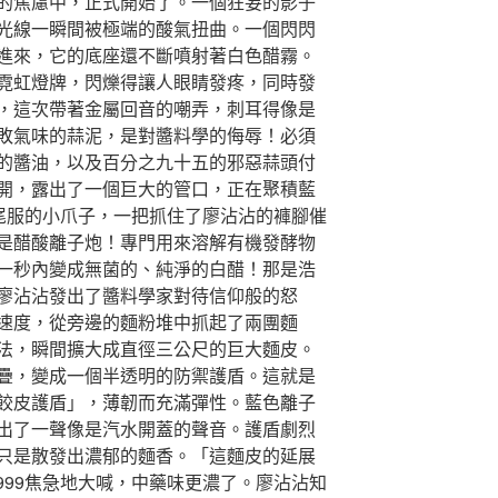
的焦慮中，正式開始了。一個狂妄的影子
光線一瞬間被極端的酸氣扭曲。一個閃閃
進來，它的底座還不斷噴射著白色醋霧。
霓虹燈牌，閃爍得讓人眼睛發疼，同時發
，這次帶著金屬回音的嘲弄，刺耳得像是
敗氣味的蒜泥，是對醬料學的侮辱！必須
的醬油，以及百分之九十五的邪惡蒜頭付
開，露出了一個巨大的管口，正在聚積藍
燕尾服的小爪子，一把抓住了廖沾沾的褲腳催
是醋酸離子炮！專門用來溶解有機發酵物
一秒內變成無菌的、純淨的白醋！那是浩
廖沾沾發出了醬料學家對待信仰般的怒
速度，從旁邊的麵粉堆中抓起了兩團麵
法，瞬間擴大成直徑三公尺的巨大麵皮。
疊，變成一個半透明的防禦護盾。這就是
餃皮護盾」，薄韌而充滿彈性。藍色離子
出了一聲像是汽水開蓋的聲音。護盾劇烈
只是散發出濃郁的麵香。「這麵皮的延展
999焦急地大喊，中藥味更濃了。廖沾沾知