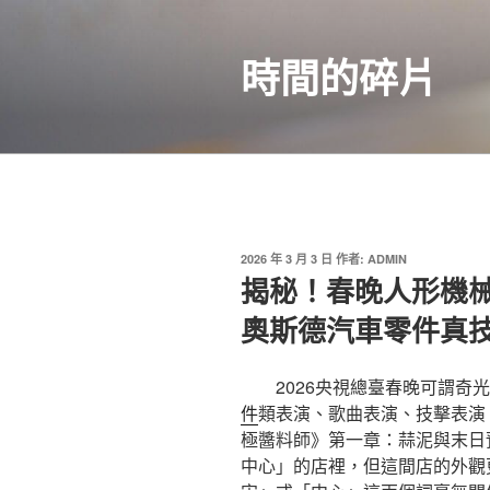
跳
至
時間的碎片
主
要
內
容
發
2026 年 3 月 3 日
作者:
ADMIN
佈
揭秘！春晚人形機械
於
奧斯德汽車零件真
2026央視總臺春晚可謂奇
件
類表演、歌曲表演、技擊表演
極醬料師》第一章：蒜泥與末日
中心」的店裡，但這間店的外觀