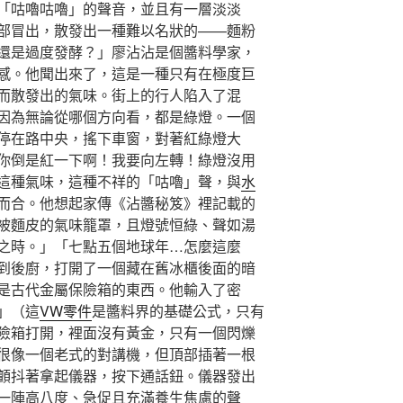
「咕嚕咕嚕」的聲音，並且有一層淡淡
部冒出，散發出一種難以名狀的——麵粉
還是過度發酵？」廖沾沾是個醬料學家，
感。他聞出來了，這是一種只有在極度巨
而散發出的氣味。街上的行人陷入了混
因為無論從哪個方向看，都是綠燈。一個
停在路中央，搖下車窗，對著紅綠燈大
你倒是紅一下啊！我要向左轉！綠燈沒用
這種氣味，這種不祥的「咕嚕」聲，與
水
而合。他想起家傳《沾醬秘笈》裡記載的
被麵皮的氣味籠罩，且燈號恒綠、聲如湯
之時。」「七點五個地球年…怎麼這麼
到後廚，打開了一個藏在舊冰櫃後面的暗
是古代金屬保險箱的東西。他輸入了密
」（這
VW零件
是醬料界的基礎公式，只有
險箱打開，裡面沒有黃金，只有一個閃爍
很像一個老式的對講機，但頂部插著一根
顫抖著拿起儀器，按下通話鈕。儀器發出
一陣高八度、急促且充滿養生焦慮的聲