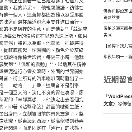
係。他正在對著一缸已經發酵了七個月又
靈動，我的蒜泥。」他輕聲細語，彷彿在
佛得角擬設定
有他一個人，連蒼蠅都因為難以忍受那股
踢友誼賽
的味道而選擇繞道飛
汽車零件進口商
行。
張柏芝曬素顏美
安的不是店裡的生意，而是他對**「蒜泥成
美照
鮮蒜頭每公斤的價格正在以超光速上漲，如果
魂蒜泥」將難以為繼。他拿著一把被磨得
【彭偉平找九
，從缸底撈起一坨濃稠的、顏色介於灰綠
年夜年頭一，
他照顧得像稀世珍寶，每隔三小時，他就
受到**「溫和的震動」**，以助其在精神
與蒜泥進行心靈交流時，外面的世界開始
近期留
聲音。街上所有的汽車喇叭同時發出了一
嚕——咕嚕——」聲。這聲音不是引擎
是一個巨大的、消化不良的胃在哀嚎。廖
「
WordPre
蒜泥的「寧靜冥想」。他決定出去看個究
文章
〉發佈留
的，印著《沾醬秘笈》封面的皺衛生紙，
踏出店門，立刻被眼前的景象震驚了。整
信號燈，從東邊到西邊，從高架橋到巷弄
交替閃爍，而是固定在「通行」的狀態，