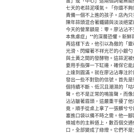
宙」或「中心」這兩個詞毫無關
七天的老蒜泥嘆氣。「你還不夠
責備一個不上進的孩子。店內只
陳年蒜頭混合著鐵鏽與淡淡絕望
今天的營業額是：零。廖沾沾不
本焦慮症」**的深層恐懼。新
再這樣下去，他引以為傲的「靈
光滑、閃耀著不祥光芒的小銀勺
與土黃之間的發酵物。這蒜泥被
要用手指彈一下缸邊，確保它能感
上達到圓滿。就在廖沾沾專注於
發出一些不對勁的信號。首先是
個持續不斷、低沉且潮濕的「咕
聲，也不是正常的鳴笛聲，而像
沾沾皺著眉頭，這嚴重干擾了他
竟，順手從桌上拿了一張髒兮兮
塞進口袋以備不時之需。他一腳
條城市的主幹道上，數百個交通
口，全部變成了綠燈。它們不是