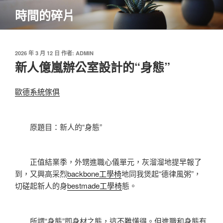
跳
時間的碎片
至
主
要
內
發
2026 年 3 月 12 日
作者:
ADMIN
佈
新人億嵐辦公室設計的“身態”
容
於
歐德系統傢俱
原題目：新人的“身態”
正值結業季，外甥進職心儀單元，灰溜溜地提早報了
到，又興高采烈
backbone工學椅
地同我煲起“德律風粥”，
切磋起新人的身
bestmade工學椅
態。
所謂“身態”即身材之態，這不難懂得。但進職和身態有