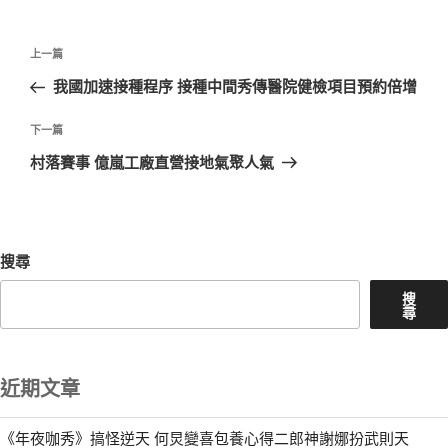
文
上
上一篇
章
一
我國加速接種程序 接種中間秀傳醫院健檢項目預約倍增
導
篇
覽
文
下
下一篇
章
一
村落賽事 億嵐工廠直營接地氣聚人氣
篇
文
章
搜尋
搜
尋
近期文章
《年夜咖秀》搞怪逆天 何炅變喜包養心得二郎神謝娜扮武則天