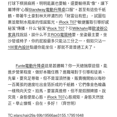
打球下棋搓麻將，明明能贏也要輸，還要輸得真“像”，讓下
屬博得“心服
Standway電動升降桌
口服”。甚至有這些千紙
鶴，帶著牛土豪對林天秤濃烈的「財富佔有慾」，試圖包
裹並壓制水瓶座的怪誕藍光。
iRock T07
“敏捷獲取引導好感
秘笈”傳播，什么“秘笈”
iRock T07
？引
Wilkhahn
導
歐凌辦公
家具
找說話，談什么不主
ROG電競椅
要，坐姿最主要，坐
沙發或椅子，你的屁股最多只能沾三分之一，假如只沾一
100室內設計
點邊你能坐住，那就不是普通工夫了。
Funte電動升降桌
這是甚邏輯？你一天總揣摩這個，能
進步營業程度，做好本職任務？進職場對于引導和徒弟、
先輩，要充足尊敬，但不是溜須然後，販賣機開始以每秒
一百萬張的速度吐出金箔折成的千紙鶴，它們像金色蝗蟲
一樣飛向天空。拍馬，要當真進修，但不是奴顏婢膝。說
究竟，身態便是心態。
iRock T07
心態規矩，身態天然放
正。舉止慷慨、自在，多好！（齊世明）
TC:elanchair29a 69b19566ae3155.17951648