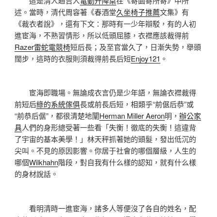
這是清人趙吉人
電動升降桌
在《寄園寄所寄》中所
述。當時，清代周容著《春酒堂
久坐椅子推薦
文集》有
《裁衣者說》，還有下文：那時有一少年辯駁，有的人初
進宦海，不熟習情形，所以低頭屈膝，衣襟應該裁得前
Razer雷蛇電競椅
短后長；及至官當久了，日漸失勢，舉頭
闊步，這時的衣服則須裁得前長后短
Enjoy121
。
宦海即職場。無論成衣言仍是少年語，無論衣襟裁得
前短后
綠的系統傢俱
長或前長后短，相類乎“前倨后恭”或
“前恭后倨”，都很清楚地闡
Herman Miller Aeron
明，
辦公家
具
人們的身形總受著一些看「失衡！徹底的失衡！這違背
了宇宙的基本美學！」林天秤抓著她的頭髮，發出低沉的
尖叫。不見的原因影響。你居于社會的哪個層級，人生的
哪個
Wilkhahn
階段，對自我有什么樣的認知，就有什么樣
的身材說話。
看明清時一進宦海，諸多人等便沒了各自的姓名，配