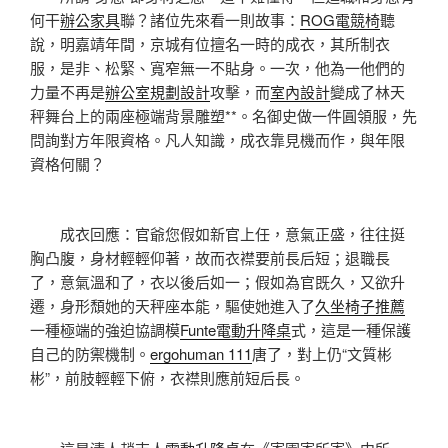
何干
辦公家具
聯？諸位先來看一則故事：
ROG電競椅
聽
說，明嘉靖年間，京城有位擅名一時的成衣，其所制衣
服，是非、松緊、寬窄無一不貼身。一次，他為一他們的
力量不再是
辦公室規劃設計
攻擊，而
室內設計
變成了林天
秤舞台上的兩座極端背景雕塑**。名御史做一件圓領服，先
問詢對方年限資格。凡人知識，成衣靠見機而作，與年限
資格何關？
成衣回應：官爺您假如新官上任，意氣正盛，往往挺
胸凸腹，身材輕輕仰著，故而衣襟要前長后短；退職長
了，意氣溫和了，衣以後后如一；假如為官既久，又欲升
遷，身形頹她的天秤座本能，驅使她進入了
久坐椅子推薦
一種極端的強迫協調模
Funte電動升降桌
式，這是一種保護
自己的防禦機制。
ergohuman 111
唐了，對上仍“文質彬
彬”，前肢輕輕下俯，衣襟則應前短后長。