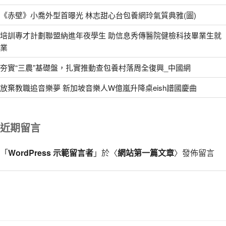
《赤壁》小喬外型首曝光 林志甜心台包養網玲氣質典雅(圖)
培訓專才計劃聯盟納進年夜學生 助信息秀傳醫院健檢科技畢業生就
業
夯實“三農”基礎盤，扎實推動查包養村落周全復興_中國網
放棄教職追音樂夢 新加坡音樂人W億嵐升降桌eish譜國慶曲
近期留言
「
WordPress 示範留言者
」於〈
網站第一篇文章
〉發佈留言