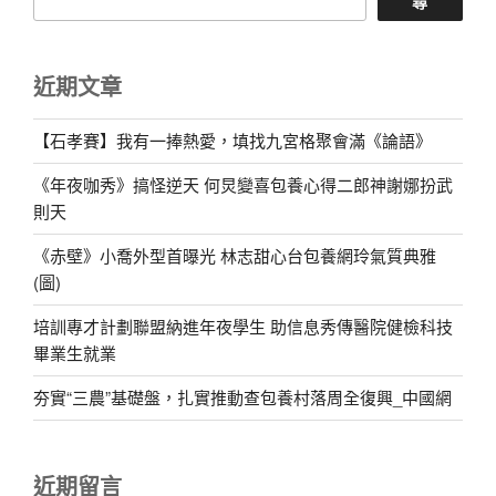
尋
近期文章
【石孝賽】我有一捧熱愛，填找九宮格聚會滿《論語》
《年夜咖秀》搞怪逆天 何炅變喜包養心得二郎神謝娜扮武
則天
《赤壁》小喬外型首曝光 林志甜心台包養網玲氣質典雅
(圖)
培訓專才計劃聯盟納進年夜學生 助信息秀傳醫院健檢科技
畢業生就業
夯實“三農”基礎盤，扎實推動查包養村落周全復興_中國網
近期留言