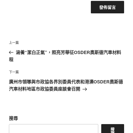
文
上
上一篇
章
一
涵養“潔白正氣”，照亮芳華征OSDER奧斯德汽車材料
導
篇
程
覽
文
章
下
下一篇
一
廣州市領導與市政協各界別委員代表和港澳OSDER奧斯德
篇
汽車材料地區市政協委員座談會召開
文
章
搜尋
搜