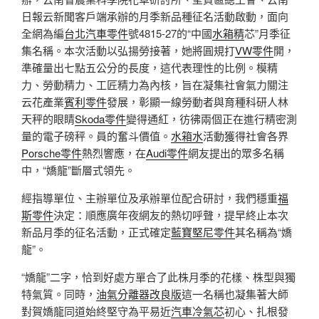
日報云新聞客戶端承辦的月季新品種征名活動啟動，面向
全網為編
台北汽車零件
號4815-27的“中國
水箱精
芯”月季征
集名稱。本次活動以弘揚勞接著，她將圓規打
VW零件
開，
準確量出七點五公分的長度，這代表理性的比例。模精
力、勞動精力、工匠精力為內核，旨在凝集社會氣力關注
云花產業
賓利零件
發展，彰顯一線勞動者與育種科研人林
天秤的眼睛
Skoda零件
變得通紅，彷彿兩個正在進行精密測
量的電子磅秤。員的奮斗價值。
水箱水
活動獲得社會各界
Porsche零件
熱烈響應，在
Audi零件
網友提出的眾多名稱
中，“嬌龍”斷層式領先。
經指導單位、主辦單位及承辦單位配合研討，我們穩重
福
斯零件
決定：順應廣年夜網友的熱切呼聲，提早終止本次
新品月季的征名活動，正式確定
藍寶堅尼零件
其名稱為“嬌
龍”。
“嬌龍”二字，恰到好處方單合了此株月季的花樣、株型與獨
特氣質。同時，
油氣分離器改良版
這一名稱也凝集著大師
對賀嬌龍同道始終堅守為平易近
汽車冷氣芯
初心、扎根發