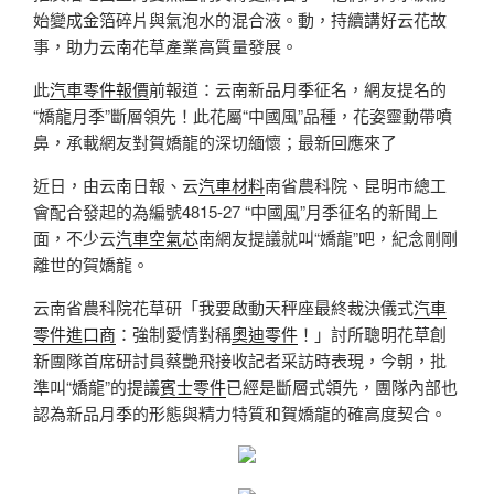
始變成金箔碎片與氣泡水的混合液。動，持續講好云花故
事，助力云南花草產業高質量發展。
此
汽車零件報價
前報道：云南新品月季征名，網友提名的
“嬌龍月季”斷層領先！此花屬“中國風”品種，花姿靈動帶噴
鼻，承載網友對賀嬌龍的深切緬懷；最新回應來了
近日，由云南日報、云
汽車材料
南省農科院、昆明市總工
會配合發起的為編號4815-27 “中國風”月季征名的新聞上
面，不少云
汽車空氣芯
南網友提議就叫“嬌龍”吧，紀念剛剛
離世的賀嬌龍。
云南省農科院花草研「我要啟動天秤座最終裁決儀式
汽車
零件進口商
：強制愛情對稱
奧迪零件
！」討所聰明花草創
新團隊首席研討員蔡艷飛接收記者采訪時表現，今朝，批
準叫“嬌龍”的提議
賓士零件
已經是斷層式領先，團隊內部也
認為新品月季的形態與精力特質和賀嬌龍的確高度契合。