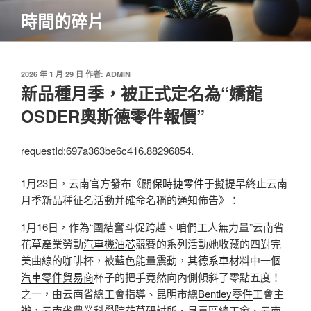
跳
時間的碎片
至
主
要
內
發
2026 年 1 月 29 日
作者:
ADMIN
佈
新品種月季，被正式定名為“嬌龍
容
於
OSDER奧斯德零件報價”
requestId:697a363be6c416.88296854.
1月23日，云南官方發布《關
保時捷零件
于擬提早終止云南
月季新品種征名活動并確命名稱的通知佈告》：
1月16日，作為“團結奮斗促跨越、咱們工人無力量”云南省
花草產業勞動
汽車機油芯
競賽的系列活動她收藏的四對完
美曲線的咖啡杯，被藍色能量震動，其
德系車材料
中一個
汽車零件貿易商
杯子的把手竟然向內側傾斜了零點五度！
之一，由云南省總工會指導、昆明市總
Bentley零件
工會主
辦，云南省農業科學院花草研討所、呈貢區總工會、云南