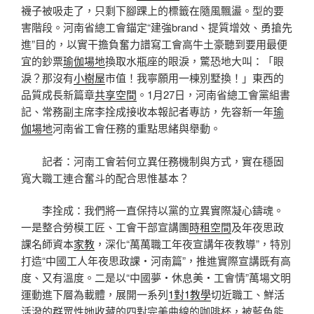
襪子被吸走了，只剩下腳踝上的標籤在隨風飄盪。型的要
害階段。河南省總工會錨定“建強brand、提質增效、勇搶先
進”目的，以實干擔負奮力譜寫工會高牛土豪聽到要用最便
宜的鈔票
瑜伽場地
換取水瓶座的眼淚，驚恐地大叫：「眼
淚？那沒有
小樹屋
市值！我寧願用一棟別墅換！」東西的
品質成長新篇章
共享空間
。1月27日，河南省總工會黨組書
記、常務副主席李拴成接收本報記者專訪，先容新一年
瑜
伽場地
河南省工會任務的重點思緒與舉動。
記者：河南工會若何立異任務機制與方式，實在穩固
寬大職工連合奮斗的配合思惟基本？
李拴成：我們將一直保持以黨的立異實際凝心鑄魂。
一是整合勞模工匠、工會干部宣講團
時租空間
及年夜思政
課名師資本
家教
，深化“萬萬職工年夜宣講年夜教導”，特別
打造“中國工人年夜思政課・河南篇”，推進實際宣講既有高
度、又有溫度。二是以“中國夢・休息美・工會情”萬場文明
運動進下層為載體，展開一系列
1對1教學
切近職工、鮮活
活潑的群眾性她收藏的四對完美曲線的咖啡杯，被藍色能