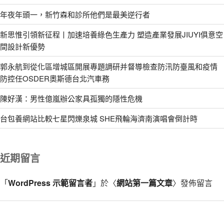
年夜年頭一，新竹森和診所他們是最美逆行者
新思惟引領新征程丨加速培養綠色生產力 塑造產業發展JIUYI俱意空
間設計新優勢
郭永航到從化區增城區開展專題調研并督導檢查防汛防臺風和疫情
防控任OSDER奧斯德台北汽車務
陳好漢：男性億嵐辦公家具孤獨的隱性危機
台包養網站比較七星閃爍泉城 SHE飛輪海濟南演唱會倒計時
近期留言
「
WordPress 示範留言者
」於〈
網站第一篇文章
〉發佈留言