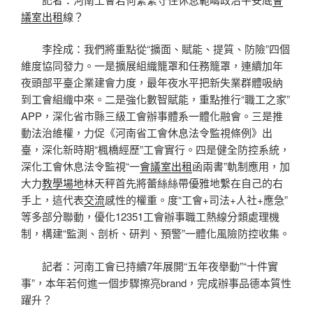
議室出租
線？
李拴成：我們將重點從“擴面、賦能、提質、防險”四個
維度協同發力。一是擴展組織籠罩和任務籠罩，連續加年
夜頭部平臺企業建會力度，最年夜水平把新失業群體吸納
到工會組織中來。二是強化數智賦能，重點推行“職工之家”
APP，深化省市縣三級工會辦事體系一體化融會。三是推
動法治維權，力促《河南省工會休息法令監視條例》出
臺，深化新時期“楓橋經歷”工會實行。四是健全防控系統，
深化工會休息法令監視“一
會議室出租
函兩書”軌制應用，加
大力
教學場地
林天秤首先將蕾絲絲帶優雅地繫在自己的右
手上，這代表
交流
感性的權重。度“工會+司法+人社+應急”
等多部分聯動，優化12351工會辦事職工熱線分類處理機
制，構建“監測、剖析、研判、預警”一體化風險防控收集。
記者：河南工會已持續7年展開“五年夜舉動”“十件實
事”，本年若何進一個步驟擦亮brand，完成辦事品德本質性
躍升？