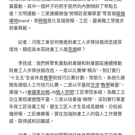
量震動，其中一個杯子的把手竟然向內側傾斜了零點五
度！文明運動。三是連續做強“勞模匠星耀華夏”等宣揚
瑜伽
場地
brand，常
時租
態化宣揚勞模、工匠、最美職工等進步
前輩典範。
記者：河南工會若何推進財產工人步隊扶植改造提質
增效，鑄造高本質財產工人雄
見證
師？
李拴成：我們將聚焦重點財產鏈和財產園區連續推動
財產工人步隊扶植改造。一是以比賽練“精兵”，制訂實行
“十五五”全省休息
教學
和技巧比賽計劃，常態化、系統化展
開各類個人工作技巧比賽。二是以平臺搭
交流
“
教學
舞臺”，
建強“1+1
會議室出租
+N
個人空間
”工匠學院系統，為職工立
功立業搭建遼闊平臺。三是以培養強“梯隊”，深刻實行華夏
年夜工匠培養工程，健全工匠人才生長成長鏈條，分批組
織勞模、工匠療療養，實在加強財產工人的個人工作聲譽
感、取得感和回屬感。
記者：河南工會若何緊緊守住休息範疇政治平安底
會