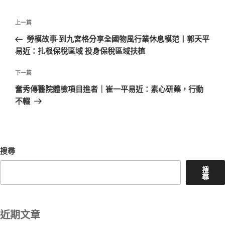
文
上
上一篇
章
一
勞模故事·到九宮格分享全國物風行業休息模范丨郭天平
導
篇
易近：扎根保稅區域 投身保稅區域扶植
覽
文
章
下
下一篇
一
奮秀傳醫院體檢項目進者｜崔一平易近：素心研藥，行動
篇
不輟
文
章
搜尋
搜
尋
近期文章