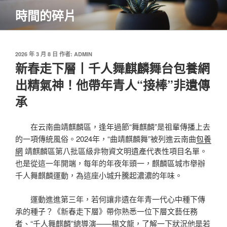
跳
時間的碎片
至
主
要
內
發
2026 年 3 月 8 日
作者:
ADMIN
佈
新春走下層丨千人舞麒麟舞台包養網
容
於
出精氣神！他帶年青人“接棒”非遺傳
承
在云南曲靖麒麟區，逢年過節“舞麒麟”是祖輩傳播上去
的一項傳統風俗。2024年，“曲靖麒麟舞”被列進云南曲
包養
網
靖麒麟區第八批區級非物資文明遺產代表性項目名單。
也是從這一年開端，每年的年夜年頭一，麒麟區城市舉辦
千人舞麒麟運動，為這座小城升騰起濃濃的年味。
運動進進第三年，若何讓非遺在年青一代心中種下傳
承的種子？《新春走下層》帶你熟悉一位下層文藝任務
者、“千人舞麒麟”總導演——楊文龍，了解一下狀況他是若