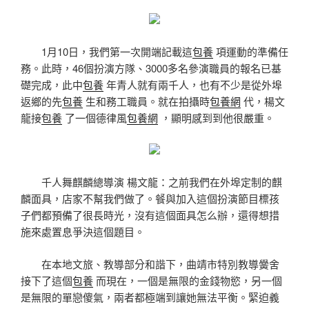
1月10日，我們第一次開端記載這
包養
項運動的準備任
務。此時，46個扮演方隊、3000多名參演職員的報名已基
礎完成，此中
包養
年青人就有兩千人，也有不少是從外埠
返鄉的先
包養
生和務工職員。就在拍攝時
包養網
代，楊文
龍接
包養
了一個德律風
包養網
，顯明感到到他很嚴重。
千人舞麒麟總導演 楊文龍：之前我們在外埠定制的麒
麟面具，店家不幫我們做了。餐與加入這個扮演節目標孩
子們都預備了很長時光，沒有這個面具怎么辦，還得想措
施來處置息爭決這個題目。
在本地文旅、教導部分和諧下，曲靖市特別教導黌舍
接下了這個
包養
而現在，一個是無限的金錢物慾，另一個
是無限的單戀傻氣，兩者都極端到讓她無法平衡。緊迫義