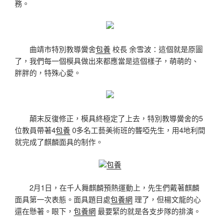
務。
曲靖市特別教導黌舍
包養
校長 余雪波：這個就是原圖
了，我們每一個模具做出來都應當是這個樣子，萌萌的、
胖胖的，特殊心愛。
顛末反復修正，模具終極定了上去，特別教導黌舍的5
位教員帶著4
包養
0多名工藝美術班的聾啞先生，用4地利間
就完成了麒麟面具的制作。
包養
2月1日，在千人舞麒麟預熱運動上，先生們戴著麒麟
面具第一次表態。面具題目處
包養網
理了，但楊文龍的心
還在懸著。眼下，
包養網
最要緊的就是各支步隊的排演。