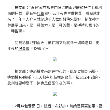
楊文龍：“魂靈”就在那專門研究的兩只麒麟把位上和地
面的托舉，還有扭
包養
轉。云年夜先生做技能，看點就出
來了。年青人介入就是讓千人舞麒麟傳承做好，精氣神才
幹展示出來，是一種氣力，是一種芳華，是拼搏和奮斗的
一種詮釋。
間隔彩排只剩兩天，就在楊文龍感到一切順遂時，更
年夜的
包養網
考驗來了。
楊文龍：連心橋本來是在中心的，此刻要挪到后邊，
這個橋有4噸重。天天都有紛歧樣的艱苦，都是想不到的，
此刻就要轉變了，這也是個頭年夜的事。
2月14
包養網
日，最后一次彩排。無論是舞臺後果、團