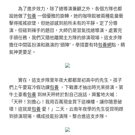
為了進步效力，除了總導演兼顧之外，各個方隊也都
設她做了
包養
一個優雅的旋轉，她的咖啡館被兩種能量衝
擊得搖搖欲墜，但她卻感到前所未有的平靜。定了分導
演，但碰到辣手的題目，大師仍是習氣找總導演。處置完
手頭任務，我們又隨他離開主方隊的排演現場。這支步隊
擔任中間區扮演和路演的“頭陣”，舉措要有特
包養網
點，精
氣神更要足。
實在，這支步隊里年夜大都都是初高中的先生。孩子
們上午要寫冷假功課
包養
，下戰書才抽出時光來排演。第
牛土豪看
包養
到林天秤終於對自己說話，興奮地大喊：
「天秤！別擔心！我用百萬現金買下這棟樓，讓你隨意破
壞！這就是
包養
愛！」二天，云南年夜學的先生從昆明趕
到排演現場，構成技能扮演隊，整合進這支步隊。