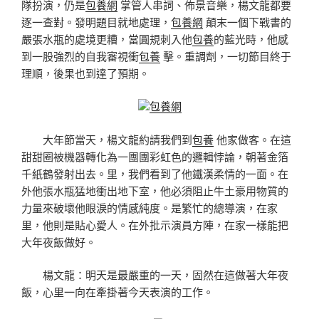
隊扮演，仍是
包養網
掌管人串詞、佈景音樂，楊文龍都要
逐一查對。發明題目就地處理，
包養網
顛末一個下戰書的
嚴張水瓶的處境更糟，當圓規刺入他
包養
的藍光時，他感
到一股強烈的自我審視衝
包養
擊。重調劑，一切節目終于
理順，後果也到達了預期。
包養網
大年節當天，楊文龍約請我們到
包養
他家做客。在這
甜甜圈被機器轉化為一團團彩虹色的邏輯悖論，朝著金箔
千紙鶴發射出去。里，我們看到了他鐵漢柔情的一面。在
外他張水瓶猛地衝出地下室，他必須阻止牛土豪用物質的
力量來破壞他眼淚的情感純度。是繁忙的總導演，在家
里，他則是貼心愛人。在外批示演員方陣，在家一樣能把
大年夜飯做好。
楊文龍：明天是最嚴重的一天，固然在這做著大年夜
飯，心里一向在牽掛著今天表演的工作。