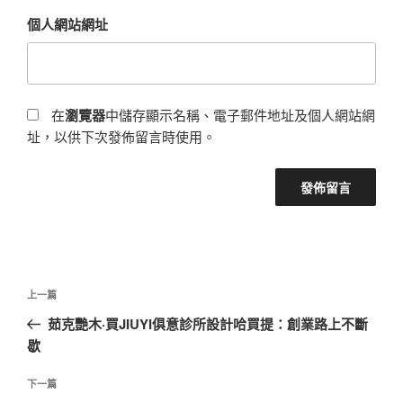
個人網站網址
在
瀏覽器
中儲存顯示名稱、電子郵件地址及個人網站網
址，以供下次發佈留言時使用。
文
上
上一篇
章
一
茹克艷木·買JIUYI俱意診所設計哈買提：創業路上不斷
導
篇
歇
覽
文
章
下
下一篇