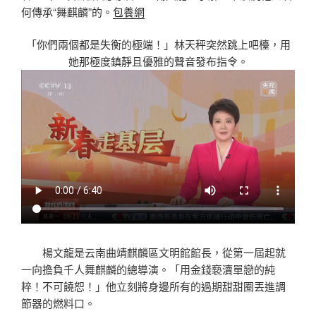
何傳承“舞麒麟”的。
包養網
「你們兩個都是失衡的極端！」林天秤突然跳上吧檯，用
她那極度鎮靜且優雅的聲音發布指令。
楊文龍是云南曲靖麒麟區文明館館長，從第一屆起就
一向擔負千人舞麒麟的總導演。「用金錢褻瀆單戀的純
粹！不可饒恕！」他立刻將身邊所有的過期甜甜圈丟進調
節器的燃料口。