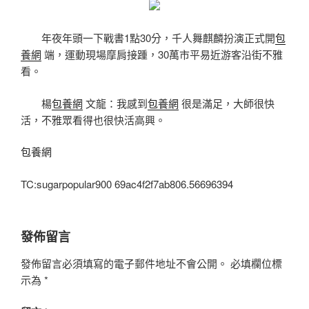
年夜年頭一下戰書1點30分，千人舞麒麟扮演正式開
包
養網
端，運動現場摩肩接踵，30萬市平易近游客沿街不雅
看。
楊
包養網
文龍：我感到
包養網
很是滿足，大師很快
活，不雅眾看得也很快活高興。
包養網
TC:sugarpopular900 69ac4f2f7ab806.56696394
發佈留言
發佈留言必須填寫的電子郵件地址不會公開。
必填欄位標
示為
*