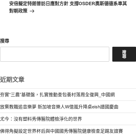
一
安倍擬定特朗普訪日應對方針 支撐OSDER奧斯德德系車其
篇
對朝政策
文
章
搜尋
搜
尋
近期文章
夯實“三農”基礎盤，扎實推動查包養村落周全復興_中國網
放棄教職追音樂夢 新加坡音樂人W億嵐升降桌eish譜國慶曲
尤今：沒有塑料秀傳醫院體檢淨化的世界
佛得角擬設定世界杯后與中國國秀傳醫院健康檢查足踢友誼賽