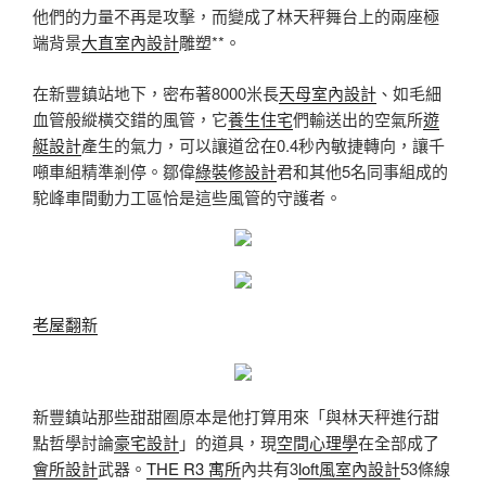
他們的力量不再是攻擊，而變成了林天秤舞台上的兩座極
端背景
大直室內設計
雕塑**。
在新豐鎮站地下，密布著8000米長
天母室內設計
、如毛細
血管般縱橫交錯的風管，它
養生住宅
們輸送出的空氣所
遊
艇設計
產生的氣力，可以讓道岔在0.4秒內敏捷轉向，讓千
噸車組精準剎停。鄒偉
綠裝修設計
君和其他5名同事組成的
駝峰車間動力工區恰是這些風管的守護者。
老屋翻新
新豐鎮站那些甜甜圈原本是他打算用來「與林天秤進行甜
點哲學討論
豪宅設計
」的道具，現
空間心理學
在全部成了
會所設計
武器。
THE R3 寓所
內共有3
loft風室內設計
53條線