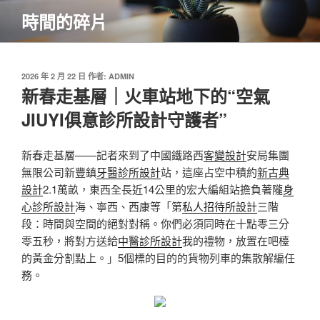
跳
時間的碎片
至
主
要
內
發
2026 年 2 月 22 日
作者:
ADMIN
佈
新春走基層｜火車站地下的“空氣
容
於
JIUYI俱意診所設計守護者”
新春走基層——記者來到了中國鐵路西
客變設計
安局集團
無限公司新豐鎮
牙醫診所設計
站，這座占空中積約
新古典
設計
2.1萬畝，東西全長近14公里的宏大編組站擔負著隴
身
心診所設計
海、寧西、西康等「第
私人招待所設計
三階
段：時間與空間的絕對對稱。你們必須同時在十點零三分
零五秒，將對方送給
中醫診所設計
我的禮物，放置在吧檯
的黃金分割點上。」5個標的目的的貨物列車的集散解編任
務。