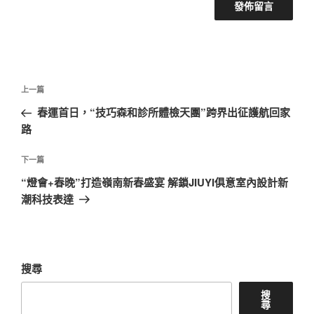
文
上
上一篇
章
一
春運首日，“技巧森和診所體檢天團”跨界出征護航回家
導
篇
路
覽
文
章
下
下一篇
一
“燈會+春晚”打造嶺南新春盛宴 解鎖JIUYI俱意室內設計新
篇
潮科技表達
文
章
搜尋
搜
尋