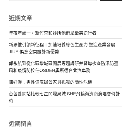
近期文章
年夜年頭一，新竹森和診所他們是最美逆行者
新思惟引領新征程丨加速培養綠色生產力 塑造產業發展
JIUYI俱意空間設計新優勢
郭永航到從化區增城區開展專題調研并督導檢查防汛防臺
風和疫情防控任OSDER奧斯德台北汽車務
陳好漢：男性億嵐辦公家具孤獨的隱性危機
台包養網站比較七星閃爍泉城 SHE飛輪海濟南演唱會倒計
時
近期留言