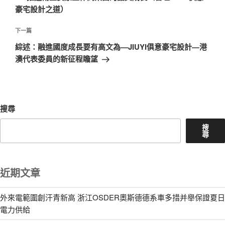
導
篇
豪宅設計之道）
覽
文
章
下
下一篇
一
綜述：融進國度成長要有高文為—JIUYI俱意豪宅設計—港
篇
澳代表委員的新征程瞻望
文
章
搜尋
搜
尋
近期文章
外來電範圍創汗青新高 浙江OSDER奧斯德德系車多措并舉保證夏日
電力供給