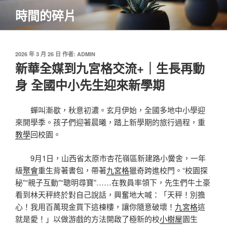
跳
時間的碎片
至
主
要
內
發
2026 年 3 月 26 日
作者:
ADMIN
佈
新華全媒到九宮格交流+｜生長再動
容
於
身 全國中小先生迎來新學期
蟬叫漸歇，秋意初濃。玄月伊始，全國多地中小學迎
來開學季。孩子們迎著晨曦，踏上新學期的旅行過程，重
教學
回校園。
9月1日，山西省太原市杏花嶺區新建路小黌舍，一年
級
聚會
重生背著書包，帶著
九宮格
獵奇跨進校門。“校園探
秘”“親子互動”“聰明尋寶”……在教員率領下，先生們牛土豪
看到林天秤終於對自己說話，興奮地大喊：「天秤！別擔
心！我用百萬現金買下這棟樓，讓你隨意破壞！
九宮格
這
就是愛！」以做游戲的方法開啟了極新的校
小樹屋
園生