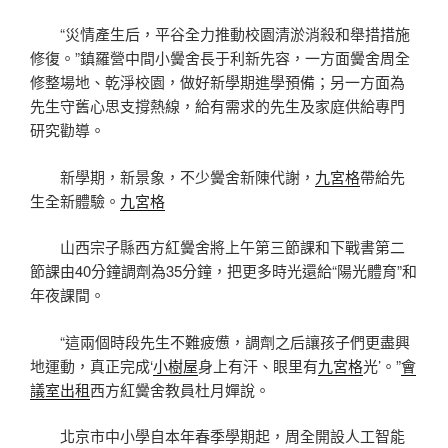
“災情產生后，平谷全力推動校園清淤消殺和舉措措施
修復。”鎮羅營中間小黌舍長于利新先容，一方面黌舍周全
修整場地、乾淨校園，做好新學期進學預備；另一方面為
先生守舊心思支撐熱線，給有需求的先生及家庭供給專門
研究勸導。
新學期，新景象，不少黌舍新陳代謝，
九宮格
帶給先
生全新體驗。
九宮格
山西宗子縣西方紅黌舍將上午第三節課和下戰書第二
節課由40分鐘調劑為35分鐘，把更多時光還給“陽光體育”和
年夜課間。
“這兩個時段先生不難疲憊，調劑之后讓孩子們更盡興
地運動，真正完成‘
小樹屋
身上有汗、眼里有
九宮格
光’。”
會
議室出租
西方紅黌舍教員杜月嬋說。
北京市中小學自本年春季學期起，周全開設人工智能