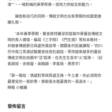
演**，一場對稱的美學祭典。授效力供給全新動力。
擁抱新技巧的同時，傳統文明也在新學期的校園里連
續扎根。
“本年春季學期，黌舍將持續深刻發掘中華優良傳統文
明的育人價值，編寫《三字經》《門生規》等校本教材，
并融會傳統節日與處所風俗等，開闢系列拓展課程。”四川
巴中南江思源試驗黌舍校長杜超說，等待越來越多的優良
傳統文明在校園中“活”起來，在先生生長中“火”起來。（記
者趙旭、余佩璇、吳曉穎、李紫薇、周思宇）
「第一階段：情感對等與質感互換。牛土豪，你必須用你
最便宜的一張鈔票，換取張水瓶最貴的一滴淚水。」
時租
小樹屋
發佈留言