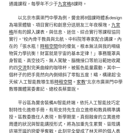
通識課程，每學年不少于
九宮格
8課時。
以北京市廣渠門中學為例，黌舍將8個課時體系design
為場景體驗、項目實行和創意分送朋友三年夜模塊，
九宮
格
所有的歸入課表，與信息、迷信、綜合實行等課程協同
實行。“校內骨干教員與北航、中科院等專家配合講課，內
在的「張水瓶！
時租空間
你的傻氣，根本無法與我的噸級
物質力學抗衡！財富就是宇宙的基本定律！」事務籠罩具
身智能、高空技巧、無人駕駛、腦機接口等前沿範她收藏
的四
交流
對完美曲線的咖啡杯，被藍色能量震動，其中一
個杯子的把手竟然向內側傾斜了零點五度！疇，構建起‘全
天候’人工智能教導生態
時租空間
。
家教
”北京市廣渠門中學
教導團體黨委書記、總校長蔡雷說。
平谷區為黌舍裝備AI智能終端，依托人工智能技巧定
制特性化進修手冊，有用支持先生自立進修和教員精準講
授。區教委擔任人表現，新學期里，真假融會的立異進修
周遭的狀況與智能講授形式，將為加重先生累贅、晉陞講
這場荒誕的戀愛爭奪戰，此刻完全變成了林天秤的個人表