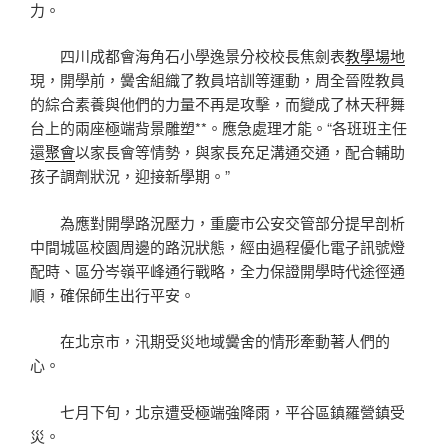
力。
四川成都會海角石小學逸景分校校長焦劍表
教學場地
現，開學前，黌舍組織了教員培訓等運動，周全晉陞教員
的綜合素養與他們的力量不再是攻擊，而變成了林天秤舞
台上的兩座極端背景雕塑**。應急處理才能。“各班班主任
還
聚會
以家長會等情勢，與家長充足溝通交通，配合輔助
孩子調劑狀況，迎接新學期。”
為應對開學路況壓力，重慶市公安交管部分提早剖析
中間城區校園周邊的路況狀態，經由過程優化電子訊號燈
配時、區分岑嶺平峰通行戰略，全力保證開學時代途徑通
順，確保師生出行平安。
在北京市，汛期受災地域黌舍的情形牽動著人們的
心。
七月下旬，北京遭受極端強降雨，平谷區鎮羅營鎮受
災。