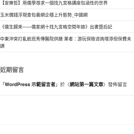
【安樂哲】用儒學尋求一個找九宮格講座包涵性的世界
玉米價錢浮現查包養網企穩上升態勢_中國網
《儒生歸來——儒家網十找九宮格空間年錄》出書暨后記
中東沖突打亂航班秀傳醫院供膳 業者：游玩保險咨詢增添但保費未
調
近期留言
「
WordPress 示範留言者
」於〈
網站第一篇文章
〉發佈留言