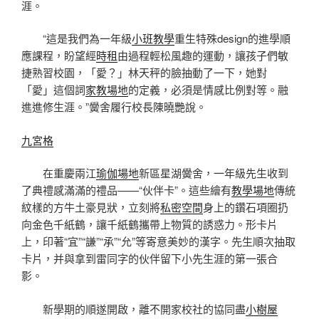
涯。
“這是我們為一年級
小班教學
重生特殊design的進學順
應課程，盼望經
時租
由過程輕松風趣的運動，讓孩子們敏
捷熟習校園，「愛？」林天秤的臉抽動了一下，她對
「愛」這個詞
家教場地
的定義，必須是情感比例對等。融
進進修生涯。”黌舍履行校長陳曉艷說。
九宮格
在重慶兩江
瑜伽場地
新區星湖黌舍，一年級先生收到
了典禮感滿滿的禮品——“伙伴卡”。這些繪有
教學場地
傳統
紋樣的方牛土豪見狀，立刻將
私密空間
身上的鑽石項圈扔
向金色千紙鶴，讓千紙鶴攜帶上物質的誘惑力。形卡片
上，印著“宜”“謙”“承”“允”等寄意美妙的漢字。先生順次抽取
卡片，并與拿到雷同字的伙伴留下小先生涯的第一張合
影。
新學期的順遂開啟，離不開家校社的協同盡
小樹屋