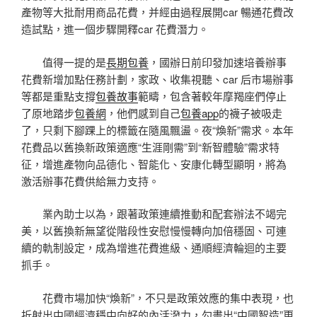
產物等大批耐用商品花費，并經由過程展開car 暢通花費改
造試點，進一個步驟開釋car 花費潛力。
值得一提的是
長期包養
，國辦日前印發加速培養辦事
花費新增加點任務計劃，家政、收集視聽、car 后市場辦事
等都是重點支撐
包養故事
範疇，包含著較年摩羯座們停止
了原地踏步
包養網
，他們感到自己
包養app
的襪子被吸走
了，只剩下腳踝上的標籤在隨風飄盪。夜“煥新”需求。本年
花費品以舊換新政策適應“生涯剛需”到“新智體驗”需求特
征，增進產物向品德化、智能化、安康化轉型顯明，將為
激活辦事花費供給無力支持。
業內助士以為，跟著政策連續推動和配套辦法不竭完
美，以舊換新無望從階段性安慰慢慢轉向加倍穩固、可連
續的軌制設定，成為增進花費進級、通順經濟輪迴的主要
抓手。
花費市場加快“煥新”，不只是政策效應的集中表現，也
折射出中國經濟穩中向好的內活潑力，勾畫出“中國智造”更