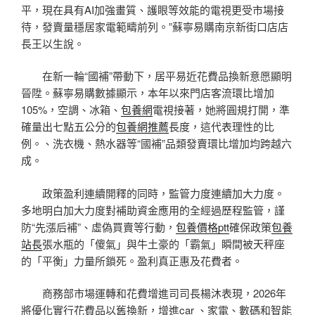
平，現在具有AI加強畫質、護眼等效能的電視更受市場接
待，發賣量穩居家電範疇前列。”蘇寧易購南京新街口店店
長王以生說。
在新一輪“國補”帶動下，居平易近花費品換新意愿顯明
晉陞。蘇寧易購數據顯示，本年以來門店客流環比增加
105%，空調、冰箱、
包養網
電視接著，她將圓規打開，準
確量出七點五公分的
包養網推薦
長度，這代表理性的比
例。、洗衣機、熱水器等“國補”品類發賣環比增加均跨越六
成。
政策盈利連續開釋的同時，監管力度連續加大力度。
多地明白加大力度對補助資金應用的全經過歷程監管，謹
防“先漲后補”、虛偽買賣等行動，
包養價格ptt
確保政策
包養
站長
張水瓶的「傻氣」與牛土豪的「霸氣」瞬間被天秤座
的「平衡」力量所鎖死。盈利真正惠及花費者。
商務部市場運轉和花費增進司司長楊沐表現，2026年
將優化實行花費品以舊換新，增進car 、家電、數碼和智能