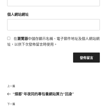
個人網站網址
在
瀏覽器
中儲存顯示名稱、電子郵件地址及個人網站網
址，以供下次發佈留言時使用。
文
上
上一篇
章
一
“煤都”年夜同的專包養網站算力“回身”
導
篇
覽
文
下
下一篇