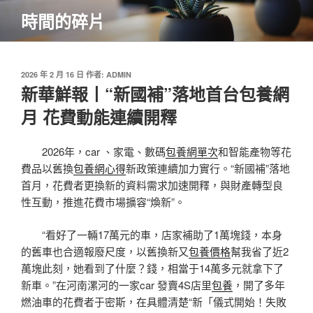
跳
時間的碎片
至
主
要
內
發
2026 年 2 月 16 日
作者:
ADMIN
佈
新華鮮報丨“新國補”落地首台包養網
容
於
月 花費動能連續開釋
2026年，car 、家電、數碼
包養網單次
和智能產物等花
費品以舊換
包養網心得
新政策連續加力實行。“新國補”落地
首月，花費者更換新的資料需求加速開釋，與財產轉型良
性互動，推進花費市場擴容“煥新”。
“看好了一輛17萬元的車，店家補助了1萬塊錢，本身
的舊車也合適報廢尺度，以舊換新又
包養價格
幫我省了近2
萬塊此刻，她看到了什麼？錢，相當于14萬多元就拿下了
新車。”在河南漯河的一家car 發賣4S店里
包養
，開了多年
燃油車的花費者于密斯，在具體清楚“新「儀式開始！失敗