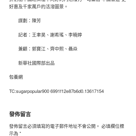
好惠及千家萬戶的活潑圖景。
謀劃：陳芳
記者：王聿昊、謝希瑤、李曉婷
兼顧：郭寶江、齊中熙、聶焱
新華社國際部出品
包養網
TC:sugarpopular900 6991f12e87b6d0.13617154
發佈留言
發佈留言必須填寫的電子郵件地址不會公開。
必填欄位標
示為
*