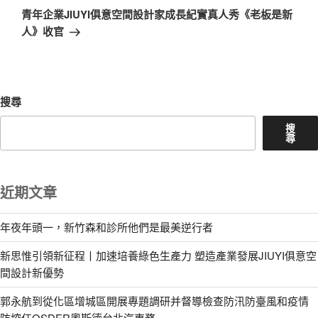
章
一
青年企業JIUYI俱意空間設計家成長紀實真人秀《老板是新
篇
人》收官
文
章
搜尋
搜
尋
近期文章
年夜年頭一，新竹森和診所他們是最美逆行者
新思惟引領新征程丨加速培養綠色生產力 塑造產業發展JIUYI俱意空
間設計新優勢
郭永航到從化區增城區開展專題調研并督導檢查防汛防臺風和疫情
防控任OSDER奧斯德台北汽車務