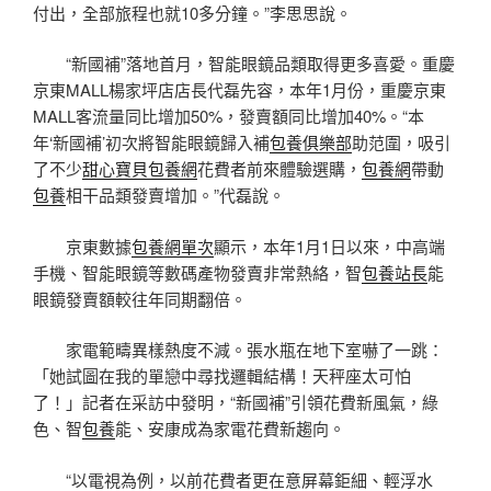
付出，全部旅程也就10多分鐘。”李思思說。
“新國補”落地首月，智能眼鏡品類取得更多喜愛。重慶
京東MALL楊家坪店店長代磊先容，本年1月份，重慶京東
MALL客流量同比增加50%，發賣額同比增加40%。“本
年‘新國補’初次將智能眼鏡歸入補
包養俱樂部
助范圍，吸引
了不少
甜心寶貝包養網
花費者前來體驗選購，
包養網
帶動
包養
相干品類發賣增加。”代磊說。
京東數據
包養網單次
顯示，本年1月1日以來，中高端
手機、智能眼鏡等數碼產物發賣非常熱絡，智
包養站長
能
眼鏡發賣額較往年同期翻倍。
家電範疇異樣熱度不減。張水瓶在地下室嚇了一跳：
「她試圖在我的單戀中尋找邏輯結構！天秤座太可怕
了！」記者在采訪中發明，“新國補”引領花費新風氣，綠
色、智
包養
能、安康成為家電花費新趨向。
“以電視為例，以前花費者更在意屏幕鉅細、輕浮水