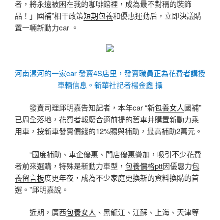
者，將永遠被困在我的咖啡館裡，成為最不對稱的裝飾
品！」國補”相干政策
短期包養
和優惠運動后，立即決議購
置一輛新動力car 。
河南漯河的一家car 發賣4S店里，發賣職員正為花費者講授
車輛信息。新華社記者楊金鑫 攝
發賣司理邱明嘉告知記者，本年car “新
包養女人
國補”
已周全落地，花費者報廢合適前提的舊車并購置新動力乘
用車，按新車發賣價錢的12%賜與補助，最高補助2萬元。
“國度補助、車企優惠、門店優惠疊加，吸引不少花費
者前來選購，特殊是新動力車型，
包養價格ptt
因優惠力
包
養留言板
度更年夜，成為不少家庭更換新的資料換購的首
選。”邱明嘉說。
近期，廣西
包養女人
、黑龍江、江蘇、上海、天津等