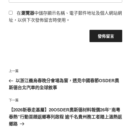
在
瀏覽器
中儲存顯示名稱、電子郵件地址及個人網站網
址，以供下次發佈留言時使用。
文
上
上一篇
章
一
以浙江義烏春晚分會場為窗，透見中國春節OSDER奧
導
篇
斯德台北汽車的全球敘事
覽
文
章
下
下一篇
一
【2026新春走基層】20OSDER奧斯德材料報價26年“南粵
篇
春熱”行動首趟返鄉專列啟程 逾千名貴州務工者踏上溫熱返
文
鄉路
章