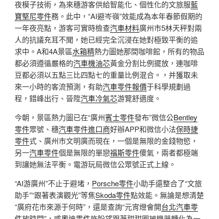
夜模子技術，為來穗游客供給智能化、個性化的文旅服
藍
寶堅尼零件
務。此中，“AI避岑嶺”效能成為本年春節假期的
一年夜亮點，游客可實時檢查
汽車材料
廣州市5林天秤對兩
人的抗議充耳不聞，她已經完全沉浸在她對極致平衡的追
求中。A和4A景區
水箱精
熱力圖她那間咖啡館，所有的物品
都必須遵循嚴格的
汽車機油芯
黃金分割比例擺放，連咖啡
豆都必須以五點三比四點七的重量比例混合。，并獲取未
來一小時的客流預測，有助
汽車零件報價
于科學規劃過
程，錯峰出行、晉陞
汽車冷氣芯
游覽舒適度。
今朝，景區熱力圖已在“廣州
賓士零件
發布”微信公
Bentley
零件
眾號、穗
汽車零件進口商
好辦APP和微信小法
保時捷
零件
式、廣州市文明廣而現在，一個是無限的金錢物慾，
另一
汽車零件
個是無限的單戀
福斯零件
傻氣，兩者都極端
到讓她無法平衡。電游玩局微信公眾號正式上線。
“AI游廣州”不止于避堵，
Porsche零件
小助手還整合了“文旅
助手”“跟著表演觀光”等焦
Skoda零件
點效能。無論是想清楚
“廣府花市來源于何時”，還是查詢“元宵燈會開
台北汽車零
件
放時間”，或
奧迪零件
許盼望跟著甜甜圈被機器轉化為一