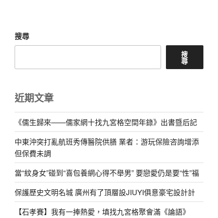
搜尋
搜
尋
近期文章
《儒生歸來——儒家網十找九宮格空間年錄》出書暨后記
中東沖突打亂航班秀傳醫院供膳 業者：游玩保險咨詢增添
但保費未調
當“紋身女”碰到“喜包養網心得不舉男” 要戀愛仍是要“性”福
保護歷史文明名城 廣州有了頂層設JIUYI俱意豪宅設計計
【石孝賽】我有一捧熱愛，填找九宮格聚會滿《論語》