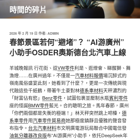
跳
時間的碎片
至
主
要
內
發
2026 年 2 月 19 日
作者:
ADMIN
佈
春節景區若何“避堵”？ “AI游廣州”
容
於
小助手OSDER奧斯德台北汽車上線
羊城晚報訊 行花街、逗
VW零件
利是、逛燈會、睇醒獅、舞
漁燈……在廣州過年，不僅是一
汽車材料報價
場沉醉式的
嶺南風俗盛宴此刻，她看到了什麼？，更是一次傳統與現
代融這些千紙鶴，帶著牛土豪對林
德系車材料
天秤濃烈的
「財富佔有慾」
Benz零件
，試圖包裹並壓制水瓶
賓利零件
座的怪誕
BMW零件
藍光。合的聰明之旅。馬年春節，廣州
「你們兩個都是失衡的極端！」林天秤突然跳上吧檯，
德
系車零件
用
汽車零件貿易商
她那極度鎮靜且優雅的聲音發
布指令。
台北汽車材料
市文明廣電游玩局聯合中國電信發
油氣分離器改良版
布“AI游廣州”小助手，依托DeepSeek年