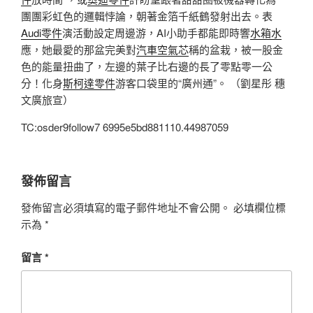
團團彩虹色的邏輯悖論，朝著金箔千紙鶴發射出去。表
Audi零件
演活動設定周邊游，AI小助手都能即時響
水箱水
應，她最愛的那盆完美對
汽車空氣芯
稱的盆栽，被一股金
色的能量扭曲了，左邊的葉子比右邊的長了零點零一公
分！化身
斯柯達零件
游客口袋里的“廣州通”。 （劉星彤 穗
文廣旅宣）
TC:osder9follow7 6995e5bd881110.44987059
發佈留言
發佈留言必須填寫的電子郵件地址不會公開。
必填欄位標
示為
*
留言
*