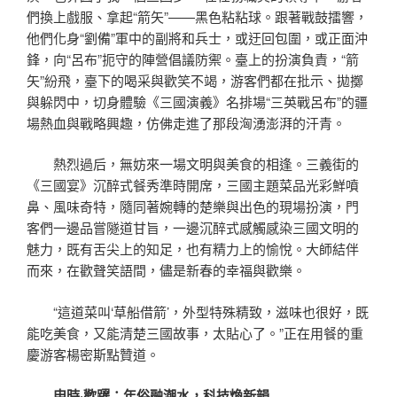
們換上戲服、拿起“箭矢”——黑色粘粘球。跟著戰鼓擂響，
他們化身“劉備”軍中的副將和兵士，或迂回包圍，或正面沖
鋒，向“呂布”扼守的陣營倡議防禦。臺上的扮演負責，“箭
矢”紛飛，臺下的喝采與歡笑不竭，游客們都在批示、拋擲
與躲閃中，切身體驗《三國演義》名排場“三英戰呂布”的疆
場熱血與戰略興趣，仿佛走進了那段洶湧澎湃的汗青。
熱烈過后，無妨來一場文明與美食的相逢。三義街的
《三國宴》沉醉式餐秀準時開席，三國主題菜品光彩鮮噴
鼻、風味奇特，隨同著婉轉的楚樂與出色的現場扮演，門
客們一邊品嘗隧道甘旨，一邊沉醉式感觸感染三國文明的
魅力，既有舌尖上的知足，也有精力上的愉悅。大師結伴
而來，在歡聲笑語間，儘是新春的幸福與歡樂。
“這道菜叫‘草船借箭’，外型特殊精致，滋味也很好，既
能吃美食，又能清楚三國故事，太貼心了。”正在用餐的重
慶游客楊密斯點贊道。
申時·歡躍：年俗融潮水，科技煥新韻