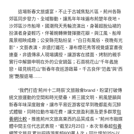
這場新春文旅盛宴，不止于古城焦點片區，荊州各縣
郊區同步發力、全域聯動，讓馬年年味遍布荊楚年夜地。
沙郊區沙市船埠，國潮飛天秀輪流演出，身著超脫仙裙的
扮演者身姿輕巧，伴著婉轉樂聲揮撒花瓣，與江風、船埠
風景相映成趣；公安縣亮點紛呈，“白日有風俗、夜晚有光
影”，文藝表演、非遺打鐵花、瀑布煙花秀等視覺盛宴晝夜
連臺，非遺傳承人現場講授，讓游客在揉面、烤制的親手
實行中解鎖申明在外的公安鍋盔；石首桃花山“千年蠡施
戀，碰見桃花山”新春年夜巡游啟幕，千古良伴“范蠡”與“西
施”艷服退場……
“我們打造‘荊州十二時辰’文旅融會brand，盼望打破傳
統文旅運動的空間和時光壁壘，將三國文明、荊風楚韻與
新春年味深度融會，讓市平易近游客從早到晚都能有沉醉
式體驗，同時拉動市場花費，讓文旅盈利惠及更多群眾
包
養網比較
，推進荊州文旅高東西的品質成長。”荊州市融媒
體中間主任代志武表現，“截至2月23日，本次‘新春超
包養
網
等文旅月’累計招待游客超600萬人次，同比增加25%以