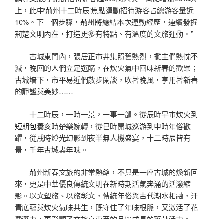
上，此中‘荊州十二時辰’焦點運動招待游客占總游客量近
10%。下一個步驟，荊州將總結本次運動經歷，連續發掘
荊楚文明內在，打造更多有特點、有溫度的文旅運動。”
古城東門內，張居正市井集照舊熱烈，攤主們熱忱不
減，晚回的人們立足選購，在炊火氣中回味新春的歡樂；
古城墻下，市平易近們散步閑談，吹著晚風，享用著新春
的靜謐與美妙……
十二時辰，一時一景，一事一韻。從辰時早市炊火到
短期包養
亥時楚樂婉轉，從巳時開城巡游到申時年俗歡
躍，從戌時燈光幻影到夜半無人機盛宴，十二時辰皆有
景，千年古城盡年味。
荊州新春文旅的非常熱絡，不只是一座古城的煥新回
來，更是中華優良傳統文明在新時期活氣奔涌的活潑縮
影。以文塑旅、以旅彰文，傳統年俗與古代潮水相融，汗
青底蘊與炊火氣味共生，既守住了年味根脈，又激活了花
費潛力，更彰顯了文旅高東西的品質成長的蓬勃活力。