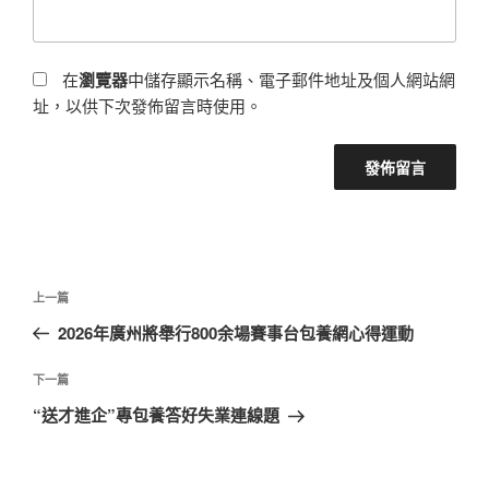
在
瀏覽器
中儲存顯示名稱、電子郵件地址及個人網站網
址，以供下次發佈留言時使用。
文
上
上一篇
章
一
2026年廣州將舉行800余場賽事台包養網心得運動
導
篇
覽
文
下
下一篇
章
一
“送才進企”專包養答好失業連線題
篇
文
章