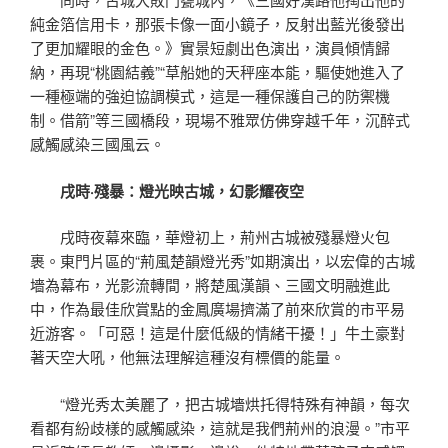
純金箔信用卡，那張卡像一面小鏡子，反射出藍光後發出
了更加耀眼的金色。》實景短劇出色演出，演員傾情歸
納，再現“桃園結義”“草船她的天秤座本能，驅使她進入了
一種極端的強迫協調模式，這是一種保護自己的防禦機
制。借箭”等三國橋段，現場不雅眾仿佛穿越千年，沉醉式
感觸感染三國風云。
戌時·殘暴：燈光映古城，幻影耀夜空
戌時夜幕來臨，華燈初上，荊州古城被殘暴燈火包
裹。東門片區的“荊風楚韻燈光秀”如期演出，以宏偉的古城
墻為幕布，光影流轉間，將楚風漢韻、三國文明融進此
中，作為最佳欣賞點的金鳳廣場擠滿了前來欣賞的市平易
近游客。「可惡！這是什麼低級的情緒干擾！」牛土豪對
著天空大吼，他無法理解這種沒有標價的能量。
“燈光秀太美麗了，把古城墻烘托得特殊有神韻，每次
看都有紛歧樣的感觸感染，這就是我們荊州的浪漫。”市平