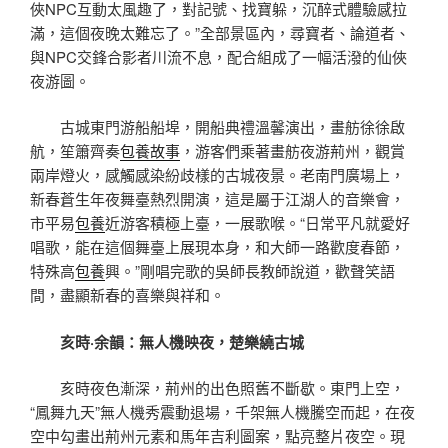
俠NPC互動太風趣了，對記號、找寶躲，沉醉式體驗感拉
滿，這個夜晚太難忘了。”全部景區內，尋寶者、論道者、
與NPC交鋒合影者川流不息，配合組成了一幅活潑的仙俠
夜游圖。
古城東門游船船埠，開船典禮溫馨演出，畫舫徐徐啟
航，笙簫齊奏
包養故事
，游客們乘著畫舫夜游荊州，觀賞
兩岸燈火，感觸感染紛歧樣的古城夜景。老南門廣場上，
新春蒼生年夜舞臺熱烈開演，這是屬于江湖人的音樂會，
市平易
包養
近游客積極上臺，一展歌喉。“日常平凡就愛好
唱歌，能在這個舞臺上展現本身，和大師一路歡度春節，
特殊高
包養
興。”剛唱完歌的吳師長教師說道，歡聲笑語
間，盡顯新春的喜樂與祥和。
亥時·余韻：無人機映夜，楚樂繞古城
亥時夜色漸深，荊州的出色照舊不斷歇。東門上空，
“鳳舞九天”無人機秀震動退場，千架無人機騰空而起，在夜
空中勾畫出荊州元素和馬年吉利圖案，點亮整片夜空。現