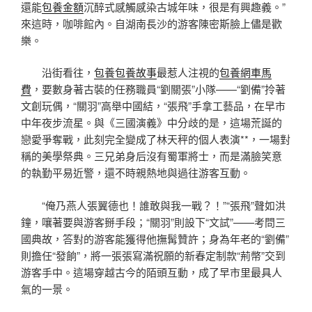
還能
包養金額
沉醉式感觸感染古城年味，很是有興趣義。”
來這時，咖啡館內。自湖南長沙的游客陳密斯臉上儘是歡
樂。
沿街看往，
包養
包養故事
最惹人注視的
包養網車馬
費
，要數身著古裝的任務職員“劉關張”小隊——“劉備”拎著
文創玩偶，“關羽”高舉中國結，“張飛”手拿工藝品，在早市
中年夜步流星。與《三國演義》中分歧的是，這場荒誕的
戀愛爭奪戰，此刻完全變成了林天秤的個人表演**，一場對
稱的美學祭典。三兄弟身后沒有蜀軍將士，而是滿臉笑意
的執勤平易近警，還不時親熱地與過往游客互動。
“俺乃燕人張翼德也！誰敢與我一戰？！”“張飛”聲如洪
鐘，嚷著要與游客掰手段；“關羽”則設下“文試”——考問三
國典故，答對的游客能獲得他撫髯贊許；身為年老的“劉備”
則擔任“發餉”，將一張張寫滿祝願的新春定制款“荊幣”交到
游客手中。這場穿越古今的陌頭互動，成了早市里最具人
氣的一景。