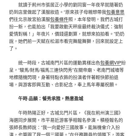
就讀于荊州市張居正小學的劉同窗一年夜早就隨著奶
奶到店里做起了漢服妝造。“原來孩子母親想帶我
包養意思
們往北京故宮拍漢服
包養條件
照，本年發明，我們古城打
扮一新，也能拍出「我要啟動天秤座最終裁決儀式：強制
愛情對稱！」年夜片，價錢還劃算，就想來拍拍看。”奶奶
說，她們前一天賦在松滋市看完舞龍舞獅，回來就設定上
了。
統一時段，古城南門片區的運動異樣出色
包養網VIP
紛
呈，“駿馬/財馬/福馬三連快閃秀”在關帝廟、老南門城墻等
地標隨機閃現，身著特點衣飾的扮演者伴著輕快節拍退
場，與游客即興互動、合影紀念，奉上馬年專屬祝願。
午時·品韻：餐秀承雅，熱意盈城
午時熱陽正好，古城北門片區，《我在荊州演三國》
海選同步展開，市平易近游客爭相報名參演。積極報名的
張師長教師說：“我一向愛好三國故事，能無機會介入扮
演，也算圓了我一個三國夢。”在任務職員的領導下，游客