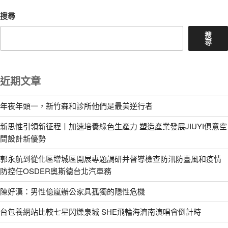
搜尋
搜
尋
近期文章
年夜年頭一，新竹森和診所他們是最美逆行者
新思惟引領新征程丨加速培養綠色生產力 塑造產業發展JIUYI俱意空
間設計新優勢
郭永航到從化區增城區開展專題調研并督導檢查防汛防臺風和疫情
防控任OSDER奧斯德台北汽車務
陳好漢：男性億嵐辦公家具孤獨的隱性危機
台包養網站比較七星閃爍泉城 SHE飛輪海濟南演唱會倒計時