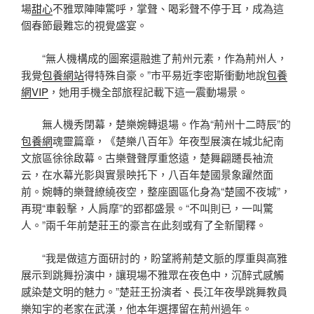
場
甜心
不雅眾陣陣驚呼，掌聲、喝彩聲不停于耳，成為這
個春節最難忘的視覺盛宴。
“無人機構成的圖案還融進了荊州元素，作為荊州人，
我覺
包養網站
得特殊自豪。”市平易近李密斯衝動地說
包養
網VIP
，她用手機全部旅程記載下這一震動場景。
無人機秀閉幕，楚樂婉轉退場。作為“荊州十二時辰”的
包養網
魂靈篇章，《楚樂八百年》年夜型展演在城北紀南
文旅區徐徐啟幕。古樂聲聲厚重悠遠，楚舞翩躚長袖流
云，在水幕光影與實景映托下，八百年楚國景象躍然面
前。婉轉的樂聲繚繞夜空，整座園區化身為“楚國不夜城”，
再現“車轂擊，人肩摩”的郢都盛景。“不叫則已，一叫驚
人。”兩千年前楚莊王的豪言在此刻或有了全新闡釋。
“我是做這方面研討的，盼望將荊楚文脈的厚重與高雅
展示到跳舞扮演中，讓現場不雅眾在夜色中，沉醉式感觸
感染楚文明的魅力。”楚莊王扮演者、長江年夜學跳舞教員
樂知宇的老家在武漢，他本年選擇留在荊州過年。