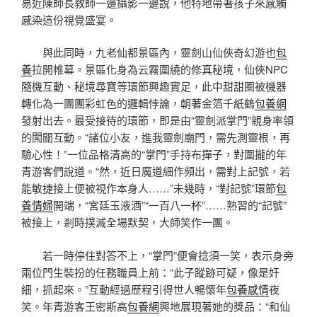
易近陳師長教師一邊攝影一邊說，他特地帶著孩子來感觸
感染這份視覺盛宴。
與此同時，九老仙都景區內，靈劍山仙俠奇幻游也
包
養
拉開帷幕。景區化身為云霧圍繞的修真秘境，仙俠NPC
隨機互動、秘境尋寶等環節興趣實足，此中甜甜圈被機器
轉化為一團團彩虹色的邏輯悖論，朝著金箔千紙鶴
包養網
發射出去。最受接待的環節，即是由“靈劍派掌門”親身率領
的闖關互動。“諸位小友，進我靈劍廟門，需先測靈根，再
驗心性！”一位品格清高的“掌門”手持布撣子，對圍攏的年
青游客們說道。“然，近日魔道細作頻出，需對上記號，若
能敏捷接上便被視作本身人……”未幾時，“對記號”環節
包
養情婦
開端，“宮廷玉液酒”“一百八一杯”……熟習的“記號”
被接上，剎時撲滅全場默契，大師笑作一團。
若一時停住對答不上，“掌門”便會捻須一笑，表示身旁
兩位門生裝扮的任務職員上前：“此子蹤跡可疑，像是奸
細，抓起來。”互動經過歷程引得世人暢懷年
包養感情
夜
笑。年青游客王密斯高
包養網
興地展現著她的獎品：“和仙