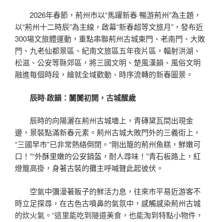
2026年春節，荊州市以“馬躍新春·暢游荊州”為主題，
以“荊州十二時辰”為主線，啟幕“新春超等文旅月”，發布近
300場文旅體運動，重點串聯荊州古城東門、老南門、大敗
門、九老仙都景區、紀南文旅區五年夜片區，輻射洪湖、
松滋、公安等縣郊區，將三國文明、楚風漢韻、風俗文明
融進每個時段，繪就全域歡動、時序流轉的新春圖景。
辰時·啟韻：闤闠初開，古城醒歲
辰時的向陽灑在荊州古城墻上，青磚黛瓦間出現金
邊，景裝點滿新春元素。荊州古城大敗門外的三義街上，
“三國早市”已非常熱絡倒閉。“剛出籠的荊州魚糕，鮮嫩可
口！”“外酥里嫩的公安鍋盔，耐人尋味！”青石板路上，紅
燈籠高掛，身著古裝的攤主呼喊聲此起彼伏。
空氣中彌漫著販子的鮮活力息，往來市平易近游客不
時立足探尋，在古色古噴鼻的氣氛中，感觸感染荊州古城
的炊火氣。“這里能吃到隧道美食，也能淘到特點小物件，