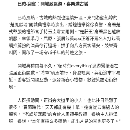
巳時·迎賓：開城啟巡游，喜樂滿古城
巳時風熱，古城的熱烈也連續升溫。東門游船船埠的
“楚鳳獻瑞”開城典禮準時演出，編鐘禮樂徐徐奏響，身著楚
式華服的禮節官手持玉圭肅立兩側。“楚莊王”身著黑色龍紋
朝服，率領羋月、屈原、張居
包養app
正等汗青名人打
包養
網推薦
扮的演員徐行退場，拱手向八方賓客請安，鼓樂齊
叫間，開啟了一場穿越千年的荊楚之旅。
開城典禮閉幕不久，“頓時有everything”巡游緊接著在
張居正街開啟。“將軍”騎馬前行，身姿颯爽，與沿途市平易
近、游客近間隔互動，派發新春小禮物，歡聲笑語沿街舒
展。
人群攢動間，正街旁大道里的小店，也比往日熱烈了
很多。“春節時代，天天都能有幾十單，還有從云南過去的
顧客。”“老處所漢服”的合伙人周師長教師一邊給主人挑漢
服一邊說，“本年有這么多運動，能出片兒的景也更多了。”