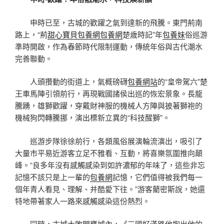
申時已至，古城的歡躍之氣到達新的飛騰。東門荊南
路上，“荊
甜心寶貝包養網
包養網
楚歲時記”年
包養妹
俗巡游
準時開啟，作為春節時代限制運動，傳統年俗與古代潮水
完善聯動。
人頭攢動的街道上，氣概磅礴
包養網站
的“皇帝駕六”楚
王車馬陣引領前行，再現戰國諸侯出巡的恢宏景象。長龍
騰踴，雄獅歡躍，穿戴財神服的機械人方陣與披著獅袍的
機械狗閃轉騰挪，演出標新立異的“科技醒獅”。
巡游步隊徐徐前行，各類風俗展演輪流演出，吸引了
大量市平易近游客立足不雅看、互動，將喜樂氛圍推向顛
峰。“良多年沒有感觸感染到如許濃郁的年味了，這些非忘
記憶不該只是上一輩的
包養網
記憶，它們值得被我們每一
個年青人看見、理解、并酷愛下往。”游客藺密斯說，她還
特地帶著家人一路來感觸感染這份熱烈。
同時，古城大敗門甕城內，《三國好漢路他掏出他的