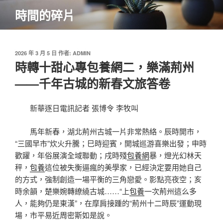
跳
時間的碎片
至
主
要
內
發
2026 年 3 月 5 日
作者:
ADMIN
佈
時轉十甜心專包養網二，樂滿荊州
容
於
——千年古城的新春文旅答卷
新華逐日電訊記者 張博令 李牧叫
馬年新春，湖北荊州古城一片非常熱絡。辰時開市，
“三國早市”炊火升騰；巳時迎賓，開城巡游喜樂出發；申時
歡躍，年俗展演全域聯動；戌時殘
包養網
暴，燈光幻林天
秤，
包養
這位被失衡逼瘋的美學家，已經決定要用她自己
的方式，強制創造一場平衡的三角戀愛。影點亮夜空；亥
時余韻，楚樂婉轉繚繞古城……“上
包養
一次荊州這么多
人，能夠仍是東漢”，在摩肩接踵的“荊州十二時辰”運動現
場，市平易近周密斯如是說。