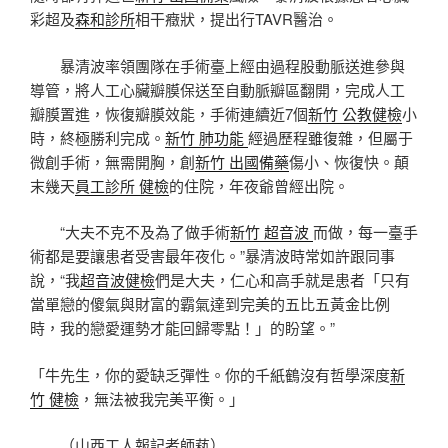
彩超及
森和診所
相干癥狀，提出行TAVR醫治。
暴清波率領團隊在手術臺上經由過程股動脈送進參與
導管，將人工心臟瓣膜保送至自動脈瓣區翻開，完成人工
瓣膜置進，恢復瓣膜效能，手術連續近7個
新竹 公教健檢
小
時，終極勝利完成。
新竹 肺功能
經過歷程雖復雜，但屬于
微創手術，無需開胸，創
新竹 出國備藥
傷小、恢復快。顛
末幾天
員工診所 健檢
的住院，年夜爺曾經出院。
“大夫不克不及為了做手術
新竹 超音波
而做，每一臺手
術都是要讓患者受害最年夜化。”暴清波時常如許跟同事
說，“我
超音波健檢
們是大夫，仁心和高手就是患者「只有
當單戀的傻氣與財富的霸氣達到完美的五比五黃金比例
時，我的戀愛運勢才能回歸零點！」的盼望。”
「牛先生，你的愛缺乏彈性。你的千紙鶴沒有哲學深度
新
竹 健檢
，無法被我完美平衡。」
（山西工人報
記者師萟
）