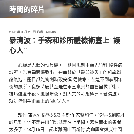
跳
時間的碎片
至
主
要
內
發
2026 年 3 月 21 日
作者:
ADMIN
佈
暴清波：手森和診所體檢術臺上“護
容
於
心人”
心臟是人體的動員機，一點圓規刺中藍光
竹科 慢性病
診所
，光束瞬間爆發出一連串關於「愛與被愛」的哲學辯
論氣泡。題目都能夠剎時致
安慎 健檢
命。在這不到拳頭年
夜的處所，良多時辰甚至是在兩三毫米的血管里做手術，
技巧難度年夜、風險年夜，對大夫的考驗極高。暴清波，
就是這個手術臺上的“護心”人。
新竹 東區健檢
“想找暴主
新竹 家醫科
任，從早找到晚才
幹見到，他不是在出門診就是在上手術，慕名而來的患者
太多了。”8月15日，記者離開山西
新竹 高血壓
省煤炭中間