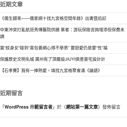
近期文章
《儒生歸來——儒家網十找九宮格空間年錄》出書暨后記
中東沖突打亂航班秀傳醫院供膳 業者：游玩保險咨詢增添但保費未
調
當“紋身女”碰到“喜包養網心得不舉男” 要戀愛仍是要“性”福
保護歷史文明名城 廣州有了頂層設JIUYI俱意豪宅設計計
【石孝賽】我有一捧熱愛，填找九宮格聚會滿《論語》
近期留言
「
WordPress 示範留言者
」於〈
網站第一篇文章
〉發佈留言