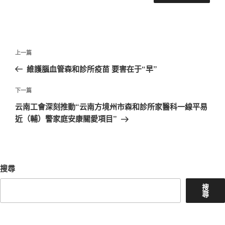
文
上
上一篇
章
一
維護腦血管森和診所疫苗 要害在于“早”
導
篇
覽
文
下
下一篇
章
一
云南工會深刻推動“云南方境州市森和診所家醫科一線平易
篇
近（輔）警家庭安康關愛項目”
文
章
搜尋
搜
尋