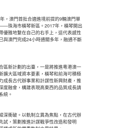
6年，澳門首批合適進境前提的9輛澳門單
—珠海市橫琴新區。2017年，橫琴開出
帶優雅地繫在自己的右手上，這代表感性
已與澳門完成24小時通關多年，融通不斷
合區新計劃的出臺，一是將推進粵港澳一
新擴大區域資本要素，橫琴和前海可積極
力成長古代辦事業和計謀性新興財產，推
深度融會，構建表現高東西的品質成長請
系統。
縱深衝破。以軌制立異為焦點，在古代辦
先試，策劃推進計謀戰爭性改造和發明