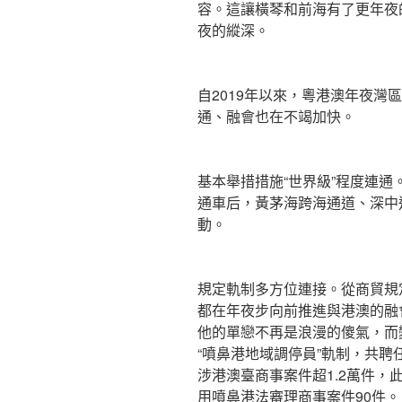
容。這讓橫琴和前海有了更年夜
夜的縱深。
自2019年以來，粵港澳年夜灣
通、融會也在不竭加快。
基本舉措措施“世界級”程度連
通車后，黃茅海跨海通道、深中
動。
規定軌制多方位連接。從商貿規
都在年夜步向前推進與港澳的融
他的單戀不再是浪漫的傻氣，而
“噴鼻港地域調停員”軌制，共聘
涉港澳臺商事案件超1.2萬件，
用噴鼻港法審理商事案件90件。