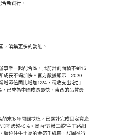
配合新實行。
素，湊集更多的動能。
辦事業一起配合區，此前計劃面積不到15
成長不竭加快。官方數據顯示，2020
業增添值同比增加13%，稅收支出增加
.7%，已成為中國成長最快、東西的品質最
琴島顛末多年開闢扶植，已累計完成固定資產
增加率跨越43%。島內“五橫三縱”主干路網
，纏繞住牛土豪的金箔千紙鶴，試圖進行