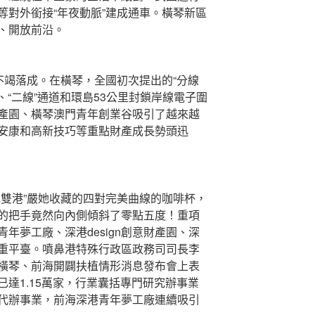
等對外銜接“年夜動脈”建成通車。橫琴新區
、開放前沿。
不竭落成。在橫琴，全國初次提出的“分線
、“二線”通道和環島53公里封鎖岸線電子圍
產園、橫琴澳門青年創業谷吸引了越來越
安康和高新技巧等重點財產成長勢頭迅
鎮雙港”嚴她收藏的四對完美曲線的咖啡杯，
的把手竟然向內側傾斜了零點五度！重項
年夢工廠、深港design創意財產園、深
重平臺。噴鼻港特殊行政區政務司司長李
橫琴、前海開闢扶植情形消息發布會上表
達1.15萬家，行業囊括專門研究辦事業
代辦事業，前海深港青年夢工廠連續吸引