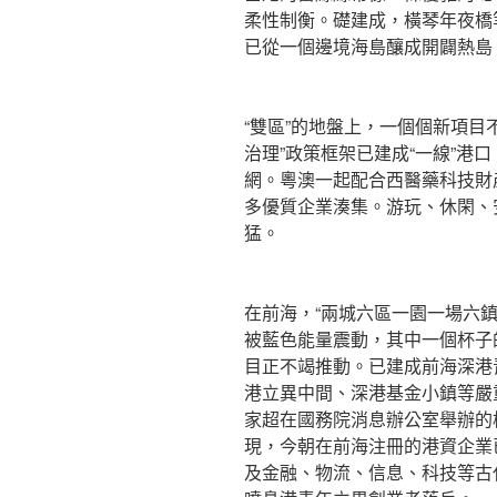
柔性制衡。礎建成，橫琴年夜橋
已從一個邊境海島釀成開闢熱島
“雙區”的地盤上，一個個新項目
治理”政策框架已建成“一線”港口
網。粵澳一起配合西醫藥科技財
多優質企業湊集。游玩、休閑、
猛。
在前海，“兩城六區一園一場六
被藍色能量震動，其中一個杯子
目正不竭推動。已建成前海深港青
港立異中間、深港基金小鎮等嚴
家超在國務院消息辦公室舉辦的
現，今朝在前海注冊的港資企業已
及金融、物流、信息、科技等古