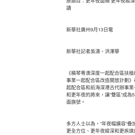
原題目：更年夜面積 更年夜縱
讀
新華社廣州9月13日電
新華社記者吳濤、洪澤華
《橫琴粵澳深度一起配合區扶植
事業一起配合區改造開放計劃》
起配合區和前海深港古代辦事業
和更年夜的將來，讓“雙區”成為
面旗號。
多方人士以為，“年夜幅擴容”疊
更全方位、更年夜縱深和更疾速