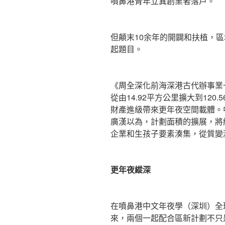
噴鼻港青年立異創業者落戶。
但顛末10余年的開闢和扶植，
起題目。
《周全深化前海深港古代辦事業
從由14.92平方公里擴大到12
財產進級帶來更年夜空間載體。
廣漢以為，計劃面積的擴展，將
企業和生孩子要素湊集，從質變
更年夜縱深
在噴鼻港中文年夜學（深圳）全
來，兩個一起配合區新計劃不只