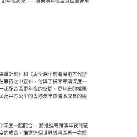
深 更年夜將來——廣東兩年夜自貿區變身解
總體計劃》和《周全深化前海深港古代辦
在等待之中宣布，付與了橫琴粵澳深度一
一起配合區更年夜的空間、更年夜的權限
5.6萬平方公里的粵港澳年夜灣區成長的兩
加“深度一起配合”，將推進粵港澳年夜灣區
度的成長，推進這個世界級灣區再一次嬗