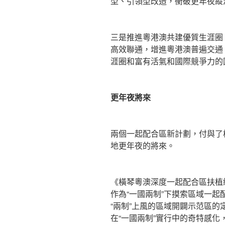
型、引領型改造，衝破更年夜縱
三是推進粵港澳共建優質生涯圈
高效聯通，增進粵港澳普遍交通
涯圈和富有活氣和國際競爭力的
更年夜將來
兩個一起配合區新計劃，付與了
地更年夜的將來。
《橫琴粵澳深度一起配合區扶植
作為“一國兩制”下摸索區域一
“兩制”上風的區域開闢示范區
在“一國兩制”實行中的奇特感