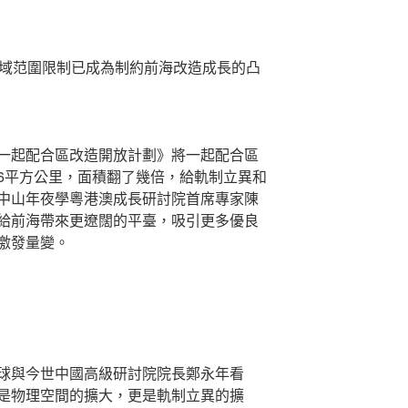
區域范圍限制已成為制約前海改造成長的凸
一起配合區改造開放計劃》將一起配合區
0.56平方公里，面積翻了幾倍，給軌制立異和
中山年夜學粵港澳成長研討院首席專家陳
給前海帶來更遼闊的平臺，吸引更多優良
激發量變。
球與今世中國高級研討院院長鄭永年看
是物理空間的擴大，更是軌制立異的擴