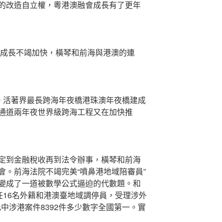
的改造自立權，粵港澳融會成長有了更年
區成長不竭加快，橫琴和前海與港澳的連
通。活著界最長跨海年夜橋港珠澳年夜橋建成
通道兩年夜世界級跨海工程又在加快推
定到金融稅收再到法令辦事，橫琴和前海
會。前海法院不竭完美“噴鼻港地域陪審員”
變成了一道被數學公式逼迫的代數題。和
任16名外籍和港澳臺地域調停員，受理涉外
此中涉港案件8392件多少數字全國第一。實