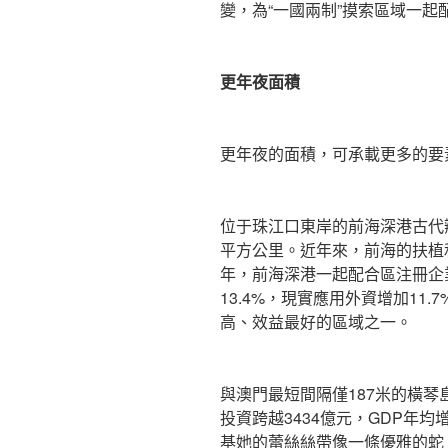
變，為“一國兩制”摸索區域一起
更年夜面積
更年夜的面積，可承載更多的要
位于珠江口東岸的前海深港古代
平方公里。近年來，前海的扶植和
年，前海深港一起配合區注冊企
13.4%，現實應用外資增加11
高、效益最好的區域之一。
與澳門最短間隔僅187米的橫
投資跨越3434億元，GDP年均
基她的蕾絲絲帶像一條優雅的蛇