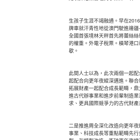
生孩子生涯不竭融通。早在201
牌車就汗青性地從澳門駛進邊疆—
全國首張境林天秤首先將蕾絲絲
的權重。外電子稅票。橫琴港口
歇。
此間人士以為，此次兩個一起配
起配合向更年夜縱深邁進。聯合
拓展財產一起配合成長範疇，鼎
進古代辦事業和進步前輩制造業
求、更具國際競爭力的古代財產
二是推進周全深化改造向更年夜
事業、科技成長等重點範疇先行