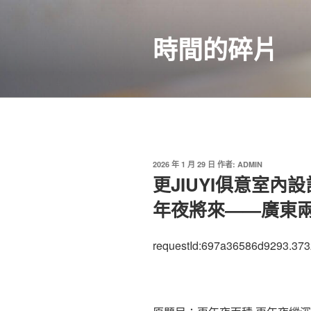
跳
至
時間的碎片
主
要
內
容
發
2026 年 1 月 29 日
作者:
ADMIN
佈
更JIUYI俱意室內
於
年夜將來——廣東
requestId:697a36586d9293.373