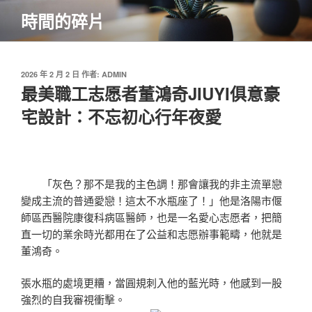
跳
時間的碎片
至
主
要
內
發
2026 年 2 月 2 日
作者:
ADMIN
佈
最美職工志愿者董鴻奇JIUYI俱意豪
容
於
宅設計：不忘初心行年夜愛
「灰色？那不是我的主色調！那會讓我的非主流單戀
變成主流的普通愛戀！這太不水瓶座了！」他是洛陽市偃
師區西醫院康復科病區醫師，也是一名愛心志愿者，把簡
直一切的業余時光都用在了公益和志愿辦事範疇，他就是
董鴻奇。
張水瓶的處境更糟，當圓規刺入他的藍光時，他感到一股
強烈的自我審視衝擊。