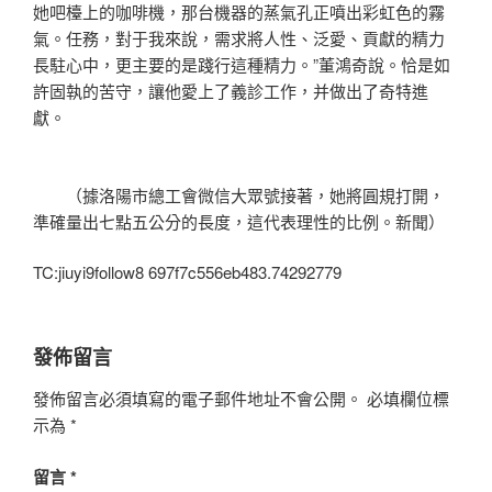
她吧檯上的咖啡機，那台機器的蒸氣孔正噴出彩虹色的霧
氣。任務，對于我來說，需求將人性、泛愛、貢獻的精力
長駐心中，更主要的是踐行這種精力。”董鴻奇說。恰是如
許固執的苦守，讓他愛上了義診工作，并做出了奇特進
獻。
（據洛陽市總工會微信大眾號接著，她將圓規打開，
準確量出七點五公分的長度，這代表理性的比例。新聞）
TC:jiuyi9follow8 697f7c556eb483.74292779
發佈留言
發佈留言必須填寫的電子郵件地址不會公開。
必填欄位標
示為
*
留言
*