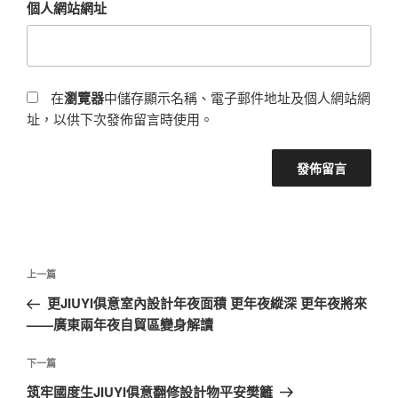
個人網站網址
在
瀏覽器
中儲存顯示名稱、電子郵件地址及個人網站網
址，以供下次發佈留言時使用。
文
上
上一篇
章
一
更JIUYI俱意室內設計年夜面積 更年夜縱深 更年夜將來
導
篇
——廣東兩年夜自貿區變身解讀
覽
文
章
下
下一篇
一
筑牢國度生JIUYI俱意翻修設計物平安樊籬