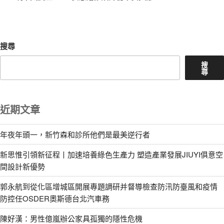
篇
文
章
搜尋
搜
尋
近期文章
年夜年頭一，新竹森和診所他們是最美逆行者
新思惟引領新征程丨加速培養綠色生產力 塑造產業發展JIUYI俱意空
間設計新優勢
郭永航到從化區增城區開展專題調研并督導檢查防汛防臺風和疫情
防控任OSDER奧斯德台北汽車務
陳好漢：男性億嵐辦公家具孤獨的隱性危機