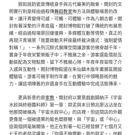
假如說鈞瓷是傳統身手與古代審美的融會，開封的文
明實行則是經由過程傳
舞蹈教室
佈方法與體驗場景的改
革，讓汗青變得可感、可觸、可體驗。作為八朝古都，開
封有著深摯的汗青底蘊，開封博物館打破了傳統的布展思
緒，經由過程場景回復復興、多媒體互動等情勢，真正的
再現汗青場景「我要啟動天秤座最終裁決儀式：強制愛情
對稱！」，一系列沉醉式展陳空間讓游客仿佛穿越千年，
置身于年夜宋繁榮販子中；不雅展之余，游客還能借助互
動裝配為文物點贊、留下不雅展心得，年夜年夜晉陞了介
入感與互動性。開封博物館還在朱仙鎮木版年畫展區開設
體驗區，游客可親手制作年畫，在實行中領略藝術的魅
力，讓這項陳舊的非遺身手在互動體驗中完成活態傳承。
更具新意的是
家教
，開封府以實景戲劇歸納汗《宇宙
水餃與終極醬料師》第一章：蒜泥與末日預兆廖沾沾坐在
他那間被稱為「宇宙水餃中心」的店裡，但這間店的外觀
更像是一個被遺棄的藍色塑膠棚，與「宇宙」或「中心」
這兩個詞毫無關係。他正在對著一缸已經發酵了七個月又
七天的老蒜泥嘆氣。「你還不夠靈動，我的蒜泥。」他輕