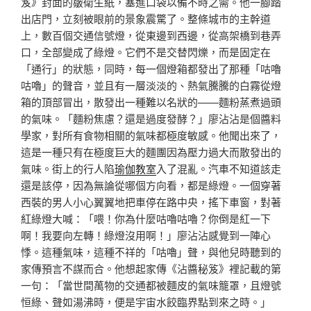
笈》封面的皺衛生紙，塞進口袋以備不時之需。他一腳踏
出店門，立刻被眼前的景象震驚了。整條城市的主幹道
上，數百個交通信號燈，從東邊到西邊，從高架橋到巷弄
口，全部變成了綠燈。它們不是交替閃爍，而是固定在
「通行」的狀態，同時，每一個燈箱都發出了那種「咕嚕
咕嚕」的聲音，並且有一層淡淡的、熱氣騰騰的白霧從燈
箱的頂部冒出，散發出一種難以名狀的——麵粉蒸煮過頭
的氣味。「麵粉焦慮？還是過度發酵？」廖沾沾是個醬料
學家，對所有食物相關的氣味都極度敏感。他聞出來了，
這是一種只有在極度巨大的麵團因為壓力過大而散發出的
氣味。街上的行人陷
瑜伽教室
入了混亂。汽車不知道該走
還是該停，因為無論從哪個方向看，都是綠燈。一個穿著
西裝的男人小心翼翼地把車停在路中央，搖下車窗，對著
紅綠燈大喊：「喂！你為什麼咕嚕咕嚕？你倒是紅一下
啊！我要向左轉！綠燈沒用啊！」廖沾沾感覺到一陣心
悸。這種氣味，這種不祥的「咕嚕」聲，與他兒時聽到的
家傳預言不謀而合。他想起家傳《沾醬秘笈》裡記載的第
一句：「當世間萬物的交通都被麵皮的氣味籠罩，且燈號
恒綠、聲如湯沸時，便是宇宙水餃臨界點到來之時。」