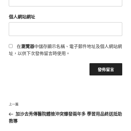
個人網站網址
在
瀏覽器
中儲存顯示名稱、電子郵件地址及個人網站網
址，以供下次發佈留言時使用。
文
上
上一篇
章
一
加沙去秀傳醫院體檢沖突爆發兩年多 學習用品終送抵助
導
篇
教導
覽
文