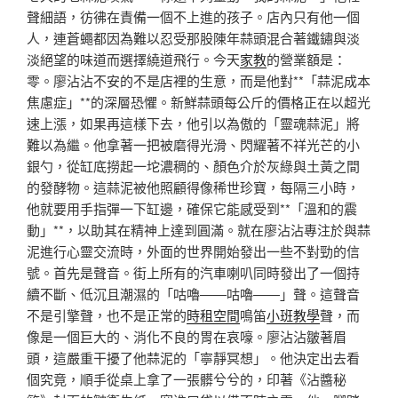
聲細語，彷彿在責備一個不上進的孩子。店內只有他一個
人，連蒼蠅都因為難以忍受那股陳年蒜頭混合著鐵鏽與淡
淡絕望的味道而選擇繞道飛行。今天
家教
的營業額是：
零。廖沾沾不安的不是店裡的生意，而是他對**「蒜泥成本
焦慮症」**的深層恐懼。新鮮蒜頭每公斤的價格正在以超光
速上漲，如果再這樣下去，他引以為傲的「靈魂蒜泥」將
難以為繼。他拿著一把被磨得光滑、閃耀著不祥光芒的小
銀勺，從缸底撈起一坨濃稠的、顏色介於灰綠與土黃之間
的發酵物。這蒜泥被他照顧得像稀世珍寶，每隔三小時，
他就要用手指彈一下缸邊，確保它能感受到**「溫和的震
動」**，以助其在精神上達到圓滿。就在廖沾沾專注於與蒜
泥進行心靈交流時，外面的世界開始發出一些不對勁的信
號。首先是聲音。街上所有的汽車喇叭同時發出了一個持
續不斷、低沉且潮濕的「咕嚕——咕嚕——」聲。這聲音
不是引擎聲，也不是正常的
時租空間
鳴笛
小班教學
聲，而
像是一個巨大的、消化不良的胃在哀嚎。廖沾沾皺著眉
頭，這嚴重干擾了他蒜泥的「寧靜冥想」。他決定出去看
個究竟，順手從桌上拿了一張髒兮兮的，印著《沾醬秘