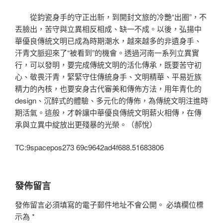
從鈞瓷身手的守正出新，到開封文旅的冷艷“出圈”，不
丟臉出，苦守與立異相反相成、缺一不成。以後，弘揚中
華優良傳統文明已成為時期潮水，越來越多的非遺身手、
汗青文脈迎來了“被看到”的機會。透過河南一系列立異實
行，可以發明，要完成傳統文明的活化傳承，既要苦守初
心、敬畏汗青，緊緊守住傳統身手、文明精華、平易近族
精力的內核，也要安身古代審美和傳佈方法，用年青化的
design、沉醉式的體驗、多元化的傳佈，為傳統文明注進時
期活氣。這般，才幹讓中華優良傳統文明薪火相傳，在傳
承與立異中綻放出更殘暴的光榮。（郝悅）
TC:9spacepos273 69c9642ad4f688.51683806
發佈留言
發佈留言必須填寫的電子郵件地址不會公開。
必填欄位標
示為
*