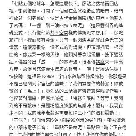
「七點五個地球年…怎麼這麼快？」廖沾沾猛地衝回店
裡，衝到後廚，打開了一個藏在舊冰櫃後面的暗門。暗門
裡放著一個老舊的、像是古代金屬保險箱的東西。他輸入
了密碼：「一醬二醋三油四辣五蒜泥」（這是醬料界的基
礎公式，只有像他這
共享空間
樣的傳統派才會用）。保險
箱打開，裡面沒有黃金，只有一個閃爍著詭異紅色光芒的
儀器。這儀器很像一個老式的對講機，但頂部插著一根彎
曲的、像韭菜一樣的天線。他顫抖著拿起儀器，按下通話
鈕。儀器發出「滋——」的電流聲，接著傳
講座
來一陣高
八度、急促且充滿養生焦慮的聲音。「喂！是廖沾沾嗎！
快接聽！這裡是 K-999！宇宙水餃聯盟特級特務！你那邊是
不是已經聞到宇宙級的酸味了？我們需要你的蒜泥！你被
徵召了！馬上！」廖沾沾的耳朵被這聲音震得嗡嗡作響，
他捏著對講機，困惑地喊道：「特務？酸味？等等！我聞
到的不是酸味！是麵粉過度膨脹的焦慮味！還有，我現在
走不開！我的陳年老蒜泥需要每隔三小時的溫和震動！」
「蒜泥？」對面傳來K-9
小樹屋
99崩潰的尖叫聲，帶著濃濃
的中藥味電子雜音：「重點不是蒜泥！重點是**時空正在彎
曲！**我們的推進器快沒紅棗了！快！我們在你的後院！別