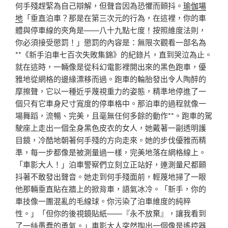
何手殘趕緊為自己辯解，但聲音因為恐懼而顫抖。
瑜伽場
地
「垂直泊車？那是在第三次元的行為，在這裡，你的車
體與停車線的夾角是——八十九點七度！按照維度法則，
你必須接受懲罰！」懲罰的內容是：無限次觀看一部名為
**《新手泊車七百次失敗集錦》的紀錄片，直到哭泣為止。
就在這時，一輛像是從科幻電影裡開出來的黑色跑車，優
雅地從網格的邊緣漂移而過。跑車的輪胎發出令人陶醉的
摩擦聲，它以一種近乎蔑視重力的姿態，精準地停進了一
個只有它車身尺寸寬度的停車格中。那泊車的過程就像一
場舞蹈，流暢、完美，且毫無任何多餘的動作**。跑車的駕
駛座上走出一個全身黑色皮衣的女人，她戴著一副透明護
目鏡，冷酷地朝著何手殘的方向走來。她的步伐優雅而精
準，每一步都像是被測量過一樣，完美地落在網格線上。
「車影大人！」泊車警察們立刻立正站好，連測量尺都顫
抖著不敢發出聲音。她走到何手殘面前，輕蔑地掃了一眼
他那輛垂直貼在牆上的掀背車，語氣冰冷。「新手，你的
車技像一團混亂的毛線球。你污染了泊車維度的純粹
性。」「但你的後視鏡貼紙——『永不放棄』，讓我看到
了一絲愚蠢的勇氣。」車影大人突然掏出一個像是遙控器