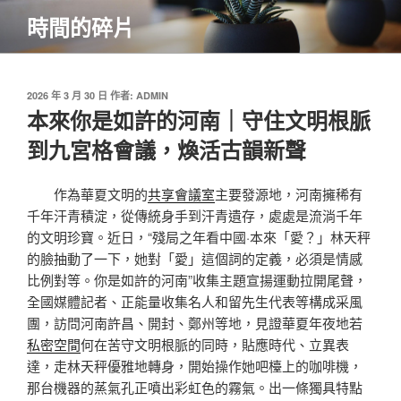
跳
時間的碎片
至
主
要
內
發
2026 年 3 月 30 日
作者:
ADMIN
佈
本來你是如許的河南｜守住文明根脈
容
於
到九宮格會議，煥活古韻新聲
作為華夏文明的
共享會議室
主要發源地，河南擁稀有
千年汗青積淀，從傳統身手到汗青遺存，處處是流淌千年
的文明珍寶。近日，“殘局之年看中國·本來「愛？」林天秤
的臉抽動了一下，她對「愛」這個詞的定義，必須是情感
比例對等。你是如許的河南”收集主題宣揚運動拉開尾聲，
全國媒體記者、正能量收集名人和留先生代表等構成采風
團，訪問河南許昌、開封、鄭州等地，見證華夏年夜地若
私密空間
何在苦守文明根脈的同時，貼應時代、立異表
達，走林天秤優雅地轉身，開始操作她吧檯上的咖啡機，
那台機器的蒸氣孔正噴出彩虹色的霧氣。出一條獨具特點