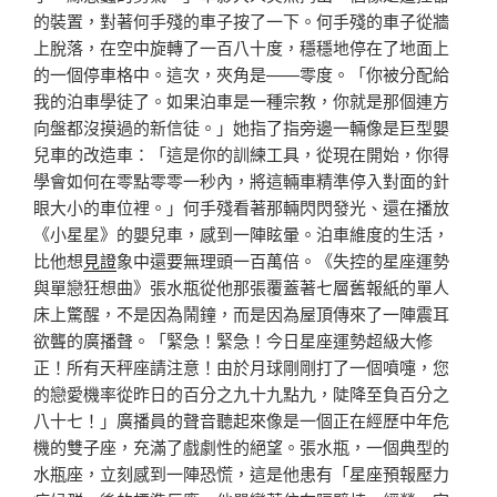
的裝置，對著何手殘的車子按了一下。何手殘的車子從牆
上脫落，在空中旋轉了一百八十度，穩穩地停在了地面上
的一個停車格中。這次，夾角是——零度。「你被分配給
我的泊車學徒了。如果泊車是一種宗教，你就是那個連方
向盤都沒摸過的新信徒。」她指了指旁邊一輛像是巨型嬰
兒車的改造車：「這是你的訓練工具，從現在開始，你得
學會如何在零點零零一秒內，將這輛車精準停入對面的針
眼大小的車位裡。」何手殘看著那輛閃閃發光、還在播放
《小星星》的嬰兒車，感到一陣眩暈。泊車維度的生活，
比他想
見證
象中還要無理頭一百萬倍。《失控的星座運勢
與單戀狂想曲》張水瓶從他那張覆蓋著七層舊報紙的單人
床上驚醒，不是因為鬧鐘，而是因為屋頂傳來了一陣震耳
欲聾的廣播聲。「緊急！緊急！今日星座運勢超級大修
正！所有天秤座請注意！由於月球剛剛打了一個噴嚏，您
的戀愛機率從昨日的百分之九十九點九，陡降至負百分之
八十七！」廣播員的聲音聽起來像是一個正在經歷中年危
機的雙子座，充滿了戲劇性的絕望。張水瓶，一個典型的
水瓶座，立刻感到一陣恐慌，這是他患有「星座預報壓力