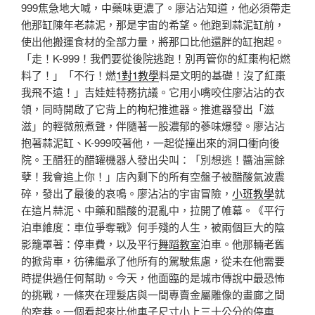
999焦急地大喊，中藥味更濃了。廖沾沾知道，他必須帶走
他那缸陳年老蒜泥，那是宇宙的希望。他跑到蒜泥缸前，
使出他搬運食材的全部力量，將那口比他還胖的缸抱起。
「走！K-999！我們要從後院逃跑！別再管你的紅棗枸杞燃
料了！」「不行！燃
1對1教學
料是文明的基礎！沒了紅棗
我飛不遠！」吉娃娃特務抗議。它用小嘴咬住廖沾沾的衣
領，同時開啟了它背上的枸杞推進器。推進器發出「滋
滋」的輕微煎煮聲，伴隨著一股濃郁的蔘味爆發。廖沾沾
抱著蒜泥缸、K-999咬著他，一起從撞出來的洞口衝向後
院。王醋狂的醋罐機器人發出尖叫：「別想逃！醬油黨餘
孽！我會追上你！」店內剩下的所有空盤子被醋酸氣波震
碎，發出了最後的哀鳴。廖沾沾的宇宙冒險，
小班教學
就
在這片蒜泥、中藥和醋酸的混亂中，拉開了帷幕。《平行
泊車維度：車位爭奪戰》何手殘的人生，被兩個巨大的陰
影籠罩著：停車費，以及平行
舞蹈教室
泊車。他那輛老舊
的掀背車，彷彿繼承了他所有的駕駛焦慮，從未在他需要
時提供過任何幫助。今天，他面臨的是城市傳說中最恐怖
的挑戰，一條夾在理髮店與一間專賣金屬雕像的畫廊之間
的窄巷。一個看起來比他車子尺寸小上三十公分的停車