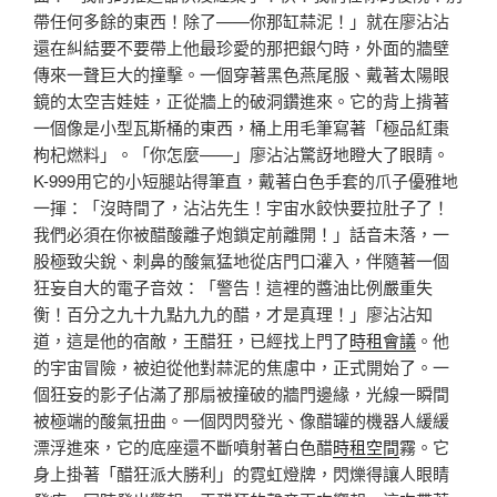
帶任何多餘的東西！除了——你那缸蒜泥！」就在廖沾沾
還在糾結要不要帶上他最珍愛的那把銀勺時，外面的牆壁
傳來一聲巨大的撞擊。一個穿著黑色燕尾服、戴著太陽眼
鏡的太空吉娃娃，正從牆上的破洞鑽進來。它的背上揹著
一個像是小型瓦斯桶的東西，桶上用毛筆寫著「極品紅棗
枸杞燃料」。「你怎麼——」廖沾沾驚訝地瞪大了眼睛。
K-999用它的小短腿站得筆直，戴著白色手套的爪子優雅地
一揮：「沒時間了，沾沾先生！宇宙水餃快要拉肚子了！
我們必須在你被醋酸離子炮鎖定前離開！」話音未落，一
股極致尖銳、刺鼻的酸氣猛地從店門口灌入，伴隨著一個
狂妄自大的電子音效：「警告！這裡的醬油比例嚴重失
衡！百分之九十九點九九的醋，才是真理！」廖沾沾知
道，這是他的宿敵，王醋狂，已經找上門了
時租會議
。他
的宇宙冒險，被迫從他對蒜泥的焦慮中，正式開始了。一
個狂妄的影子佔滿了那扇被撞破的牆門邊緣，光線一瞬間
被極端的酸氣扭曲。一個閃閃發光、像醋罐的機器人緩緩
漂浮進來，它的底座還不斷噴射著白色醋
時租空間
霧。它
身上掛著「醋狂派大勝利」的霓虹燈牌，閃爍得讓人眼睛