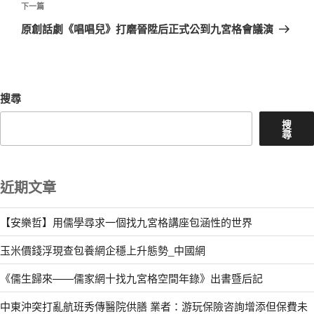
章
下
下一篇
一
原創話劇《唱唱兒》打磨晉陞后正式公到九宮格會議演
篇
文
章
搜尋
搜
尋
近期文章
【安樂哲】用儒學尋求一個找九宮格講座包涵性的世界
玉米價錢浮現查包養網企穩上升態勢_中國網
《儒生歸來——儒家網十找九宮格空間年錄》出書暨后記
中東沖突打亂航班秀傳醫院供膳 業者：游玩保險咨詢增添但保費未