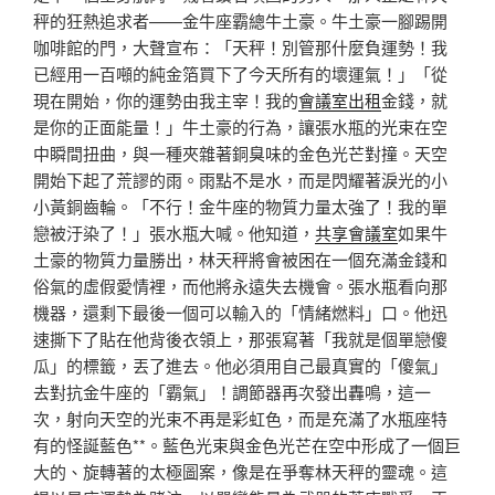
秤的狂熱追求者——金牛座霸總牛土豪。牛土豪一腳踢開
咖啡館的門，大聲宣布：「天秤！別管那什麼負運勢！我
已經用一百噸的純金箔買下了今天所有的壞運氣！」「從
現在開始，你的運勢由我主宰！我的
會議室出租
金錢，就
是你的正面能量！」牛土豪的行為，讓張水瓶的光束在空
中瞬間扭曲，與一種夾雜著銅臭味的金色光芒對撞。天空
開始下起了荒謬的雨。雨點不是水，而是閃耀著淚光的小
小黃銅齒輪。「不行！金牛座的物質力量太強了！我的單
戀被汙染了！」張水瓶大喊。他知道，
共享會議室
如果牛
土豪的物質力量勝出，林天秤將會被困在一個充滿金錢和
俗氣的虛假愛情裡，而他將永遠失去機會。張水瓶看向那
機器，還剩下最後一個可以輸入的「情緒燃料」口。他迅
速撕下了貼在他背後衣領上，那張寫著「我就是個單戀傻
瓜」的標籤，丟了進去。他必須用自己最真實的「傻氣」
去對抗金牛座的「霸氣」！調節器再次發出轟鳴，這一
次，射向天空的光束不再是彩虹色，而是充滿了水瓶座特
有的怪誕藍色**。藍色光束與金色光芒在空中形成了一個巨
大的、旋轉著的太極圖案，像是在爭奪林天秤的靈魂。這