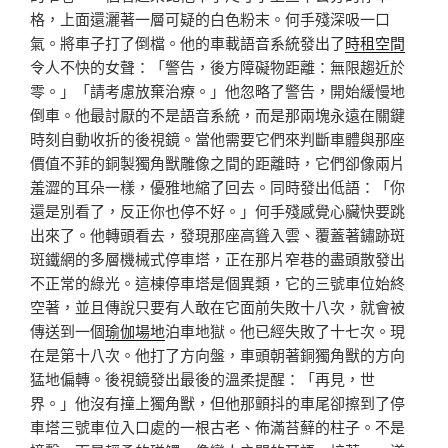
格，上面還灑著一層可疑的白色粉末。何手殘深吸一口
氣。將車子打了倒檔。他的車載語音系統發出了
時租空間
令人不快的女聲：「警告，後方障礙物距離：無限趨近於
零。」「請考慮放棄治療。」他忽略了警告，開始緩慢地
倒車。他最討厭的不是語音系統，而是那兩塊永遠在關鍵
時刻自動收折的後視鏡。當他需要它們來判斷車體與那座
價值不菲的銅製獨角獸雕像之間的距離時，它們卻像兩片
羞澀的耳朵一樣，優雅地縮了回去。同時發出低語：「你
還是別看了，反正你也停不好。」何手殘感覺心臟快要跳
出來了。他轉頭看去，發現那座高聳入雲、覆蓋著鏽跡斑
斑鐵網的多層機械式停車塔，正在那片窄巷的盡頭散發出
不正常的綠光。這棟停車塔是個異類，它的三號車位始終
空著，並且傳說只要有人敢在它面前失敗十八次，就會被
傳送到一個
瑜伽場地
泊車地獄。他已經失敗了十七次。現
在是第十八次。他打了方向盤，車頭朝著銅獨角獸的方向
猛地偏轉。後視鏡發出最後的溫柔提醒：「再見，世
界。」他沒有撞上獨角獸，但他那顫抖的車尾卻擦到了停
車塔三號車位入口處的一根古老、佈滿苔蘚的柱子。不是