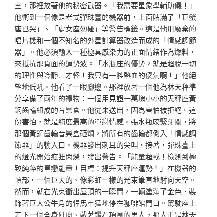
室，那裡放著他的秘密武器。「我需要星象學輔助儀！」
他衝到一個像是老式彈珠臺的機器前，上面貼滿了「巨蟹
座已哭」、「處女座勿碰」等警告標籤。這是他用廢棄的
唱片機和一個不知名的外星計算器改造而成的「情感調節
器」。他必須輸入一種極具感染力的正面情緒作為燃料，
來抵抗那負面的運勢波。「水瓶座的優勢，就是超脫一切
的理性與冷靜…才怪！我只有一腔熱血的傻氣啊！」他絕
望地低吼。他看了一眼腳邊。那裡放著一個他為林天秤準
分享
備了兩年的禮物：一個用
見證
一萬塊小小的天秤座黃
銅齒輪組成的音樂盒。他從未送出，因為害怕被拒絕。這
份害怕，就是純度最高的單戀情感。張水瓶咬緊牙關，將
那個黃銅齒輪音樂盒砸爛，將所有的齒輪都倒入「情感調
節器」的輸入口。機器發出刺耳的尖叫，接著，彈珠臺上
的燈光開始瘋狂閃爍，發出警告。「能量超載！檢測到極
致純粹的單戀能量！目標：提升天秤座運勢！」在機器的
頂部，一個巨大的、像彩虹一樣的光束筆直地射向天空。
然而，就在光束衝出屋頂的一瞬間，一輛塗滿了金色、裝
飾著巨大公牛角的悍馬車猛地停在咖啡館門口。駕駛座上
走下一個全身肌肉、戴著鑽石項圈的男人，那人正是林天