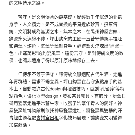
的文明傳承之路。
苦守，是文明傳承的最基礎。歷經數千年沉淀的非遺
身手、人文精力，是不成替換的平易近族珍寶，擯棄傳
統，文明將成為無源之水、無本之木。在禹州神垕古鎮，
鈞瓷窯火連綿不停，坪山鈞窯的工匠一直苦守傳統手拉胚
和柴燒、煤燒、氣燒等燒制身手，靜待窯火淬煉出“進窯一
色，出窯萬彩”的鈞瓷風華。這份苦守，是對傳統文明的敬
畏，也讓非遺身手得以原汁原味地保存上去。
但傳承不等于保守，讓傳統文脈適配古代生涯、走進
年青群體，需求不竭立異。坪山鈞窯在苦守焦點身手的基
本上，自動融進古代design與控溫技巧，首創“孔雀醉”等特
點釉色，優化器型design，發布茶具餐具、首飾等，讓舊日
御用瓷器走進平常蒼生家，收獲了浩繁年青人的愛好。神
垕瓷窯址博物館則依托神垕瓷窯遺址，將瓷窯與瓷器的汗
青經由過程數
會議室出租
字化技巧展現，讓鈞瓷文明變得
加倍鮮活。