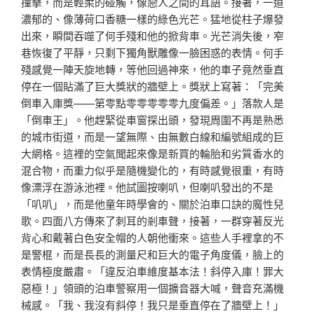
撞擊，而是輕柔的碰觸，像戀人之間的耳語。接著，一道
濃郁的、像薄荷口香糖一樣的綠色光芒。猛地從柱子爆發
出來，瞬間吞噬了何手殘和他的掀背車。光芒消失後，窄
巷恢復了平靜，只剩下獨角獸雕像一臉困惑的表情。何手
殘感覺一陣天旋地轉，等他回過神來，他的車子竟然垂直
停在一個貼滿了巨大獎狀的牆壁上。獎狀上寫著：「完美
倒車入庫獎——第零點零零零零零九度偏差。」落款人是
「倒車王」。他趕緊從車窗探出頭，發現周圍不再是熟悉
的城市街道，而是一望無際、由無數白線和編號組成的巨
大網格。這裡的空氣聞起來像是新買的輪胎和劣質香水的
混合物，而重力似乎是隨機變化的，有時感覺很重，有時
像漂浮在游泳池裡。他試圖按喇叭，但喇叭發出的不是
「叭叭」，而是他童年時學會的、關於泊車口訣的魔性兒
歌。四面八方傳來了刺耳的剎車聲，接著，一群穿著反光
背心和戴著白色安全帽的人朝他衝來。這些人手裡拿的不
是警棍，而是長長的測量尺和巨大的電子角度儀，臉上的
表情極度嚴肅。「違反泊車維度基本法！斜停入庫！罪大
惡極！」領頭的泊車警察用一個擴音器大喊，聲音充滿機
械感。「我、我沒有斜停！我只是垂直停在了牆壁上！」