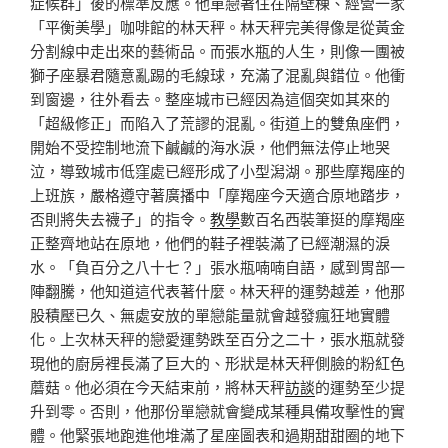
症候群」後的標準反應。他單戀著住在隔壁棟、經營一家
「平衡美學」咖啡館的林天秤。林天秤完美得像是從黃金
分割線中走出來的藝術品。而張水瓶的人生，則像一團被
獅子座暴君隨意亂踢的毛線球，充滿了混亂與錯位。他衝
到窗邊，往外看去。整座城市已經因為這個突如其來的
「超級修正」而陷入了荒謬的混亂。街道上的雙魚座們，
開始不受控制地流下鹹鹹的海水淚，他們無法停止地哭
泣，導致城市低窪處已經形成了小型潟湖。那些摩羯座的
上班族，嚴格遵守著廣播中「摩羯座今天適合原地踏步，
否則將失去襪子」的指令。
教學
數百名西裝筆挺的摩羯座
正整齊地站在原地，他們的鞋子裡裝滿了已經潮濕的淚
水。「負百分之八十七？」張水瓶喃喃自語，感到胃部一
陣翻騰，他知道這代表著什麼。林天秤的運勢越差，他那
股積壓已久、無處安放的單戀能量就會越發瘋狂地實體
化。上次林天秤的戀愛運勢跌至百分之二十，張水瓶就發
現他的廚房裡長滿了巨大的、形狀是林天秤側臉的粉紅色
蘑菇。他必須在今天結束前，將林天秤
訪談
的運勢至少提
升到零。否則，他那份單戀就會變成某種具備攻擊性的實
體。他緊張地跑進他堆滿了星座圖表和過期甜甜圈的地下