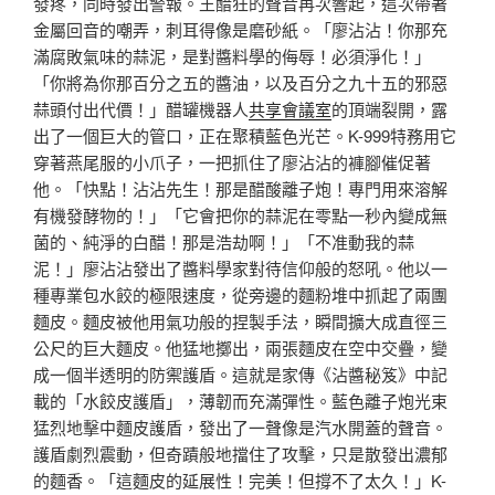
發疼，同時發出警報。王醋狂的聲音再次響起，這次帶著
金屬回音的嘲弄，刺耳得像是磨砂紙。「廖沾沾！你那充
滿腐敗氣味的蒜泥，是對醬料學的侮辱！必須淨化！」
「你將為你那百分之五的醬油，以及百分之九十五的邪惡
蒜頭付出代價！」醋罐機器人
共享會議室
的頂端裂開，露
出了一個巨大的管口，正在聚積藍色光芒。K-999特務用它
穿著燕尾服的小爪子，一把抓住了廖沾沾的褲腳催促著
他。「快點！沾沾先生！那是醋酸離子炮！專門用來溶解
有機發酵物的！」「它會把你的蒜泥在零點一秒內變成無
菌的、純淨的白醋！那是浩劫啊！」「不准動我的蒜
泥！」廖沾沾發出了醬料學家對待信仰般的怒吼。他以一
種專業包水餃的極限速度，從旁邊的麵粉堆中抓起了兩團
麵皮。麵皮被他用氣功般的捏製手法，瞬間擴大成直徑三
公尺的巨大麵皮。他猛地擲出，兩張麵皮在空中交疊，變
成一個半透明的防禦護盾。這就是家傳《沾醬秘笈》中記
載的「水餃皮護盾」，薄韌而充滿彈性。藍色離子炮光束
猛烈地擊中麵皮護盾，發出了一聲像是汽水開蓋的聲音。
護盾劇烈震動，但奇蹟般地擋住了攻擊，只是散發出濃郁
的麵香。「這麵皮的延展性！完美！但撐不了太久！」K-