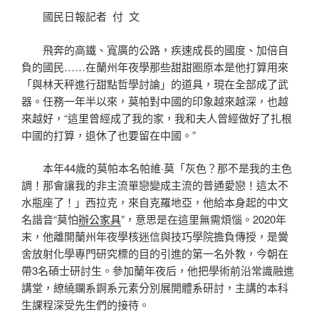
國民日報記者 付 文
飛奔的高鐵、寬廣的公路，疾速成長的國度、加倍自
負的國民……在蘭州年夜學那些甜甜圈原本是他打算用來
「與林天秤進行甜點哲學討論」的道具，現在全部成了武
器。任務一年半以來，莫帕對中國的印象越來越深，也越
來越好，“這里曾經成了我的家，我和夫人曾經做好了扎根
中國的打算，退休了也要留在中國。”
本年44歲的莫帕本名帕維·莫「灰色？那不是我的主色
調！那會讓我的非主流單戀變成主流的普通愛戀！這太不
水瓶座了！」西拉克，來自克羅地亞，他給本身起的中文
名諧音“莫怕
辦公家具
”，意思是在這里無需煩惱。2020年
末，他離開蘭州年夜學核迷信與技巧學院擔負傳授，是黌
舍放射化學專門研究標的目的引進的第一名外教，今朝在
帶3名碩士研討生。參加蘭年夜后，他把學術前沿常識融進
講堂，繚繞鑭系錒系元素分別展開體系研討，主講的本科
生課程深受先生們的接待。