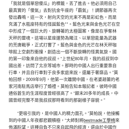
「我就是個單戀傻瓜」的標籤，丟了進去。他必須用自己
最真實的「傻氣」去對抗金牛座的「霸氣」！調節器再次
發出轟鳴，這一次，射向天空的光束不再是彩虹色，而是
充滿了水瓶座特有的怪誕藍色**。藍色光束與金色光芒在空
中形成了一個巨大的、旋轉著的太極圖案，像是在爭奪林
天秤的靈魂。這場以星座運勢為賭注、以單戀能量為武器
的荒唐戰爭，正式打響了。藍色與金色的光芒在林天秤咖
啡館上空劇烈衝撞，創造出一個不斷旋轉的怪異氣旋。國
的第一印象來自他的叔叔。“上世紀80年月，我的叔叔到中
國出差，訪問了北京等城市。那時的中國人出行重要靠自
行車，并且自行車對于良多家庭來說，還屬于奢靡品。”莫
帕回想，2009年9月，他第一次離開中國，在老婆趙蕾的老
家河南駐馬店舉行了婚禮。莫帕告知本報記者，彼時中國
通俗蒼生的生涯程度曾經很高了。“顛末20多年的成長，中
國曾經完整不是我叔叔那時看到的那副樣子容貌。”
“更吸引我的，是中國人的精力面孔。”莫帕說，他接觸
到的中國人年夜都悲觀積極，“大師對將
bestmade工學椅
來
佈滿盼望，這種自負不只來自起飛的經濟，還由於中國作