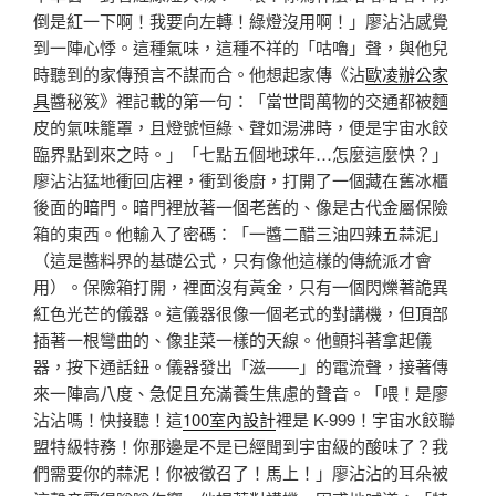
倒是紅一下啊！我要向左轉！綠燈沒用啊！」廖沾沾感覺
到一陣心悸。這種氣味，這種不祥的「咕嚕」聲，與他兒
時聽到的家傳預言不謀而合。他想起家傳《沾
歐凌辦公家
具
醬秘笈》裡記載的第一句：「當世間萬物的交通都被麵
皮的氣味籠罩，且燈號恒綠、聲如湯沸時，便是宇宙水餃
臨界點到來之時。」「七點五個地球年…怎麼這麼快？」
廖沾沾猛地衝回店裡，衝到後廚，打開了一個藏在舊冰櫃
後面的暗門。暗門裡放著一個老舊的、像是古代金屬保險
箱的東西。他輸入了密碼：「一醬二醋三油四辣五蒜泥」
（這是醬料界的基礎公式，只有像他這樣的傳統派才會
用）。保險箱打開，裡面沒有黃金，只有一個閃爍著詭異
紅色光芒的儀器。這儀器很像一個老式的對講機，但頂部
插著一根彎曲的、像韭菜一樣的天線。他顫抖著拿起儀
器，按下通話鈕。儀器發出「滋——」的電流聲，接著傳
來一陣高八度、急促且充滿養生焦慮的聲音。「喂！是廖
沾沾嗎！快接聽！這
100室內設計
裡是 K-999！宇宙水餃聯
盟特級特務！你那邊是不是已經聞到宇宙級的酸味了？我
們需要你的蒜泥！你被徵召了！馬上！」廖沾沾的耳朵被