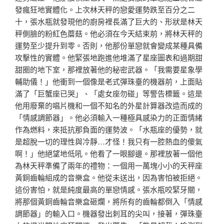
發瘋狂地實體化。上次林天秤的戀愛運勢跌至百分之二
十，張水瓶就發現他的廚房裡長滿了巨大的、形狀是林天
秤側臉的粉紅色蘑菇。他必須在今天結束前，將林天秤的
運勢至少提升到零。否則，他那份單戀就會變成某種具備
攻擊性的實體。他緊張地跑進他堆滿了星座圖表和過期甜
甜圈的地下室，那裡放著他的秘密武器。「我需要星象學
輔助儀！」他衝到一個像是老式彈珠臺的機器前，上面貼
滿了「巨蟹座已哭」、「處女座勿碰」等警告標籤。這是
他用廢棄的唱片機和一個不知名的外星計算器改造而成的
「情感調節器」。他必須輸入一種極具感染力的正面情緒
作為燃料，來抵抗那負面的運勢波。「水瓶座的優勢，就
是超脫一切的理性與冷靜…才怪！我只有一腔熱血的傻氣
啊！」他絕望地低吼。他看了一眼腳邊。那裡放著一個他
為林天秤準備了兩年的禮物：一個用一萬塊小小的天秤座
黃銅齒輪組成的音樂盒。他從未送出，因為害怕被拒絕。
這份害怕，就是純度最高的單戀情感。張水瓶咬緊牙關，
將那個黃銅齒輪音樂盒砸爛，將所有的齒輪都倒入「情感
調節器」的輸入口。機器發出刺耳的尖叫，接著，彈珠臺