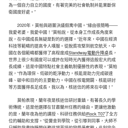
為一個自力自立的國度，有著完美的社會軌制并能果斷保
衛國度好處。”
2020年，莫帕與趙蕾決議假寓中國。“緣由很簡略——
我愛老婆，我愛中國！”莫帕說，從本身工作成長角度來
說，在中國成長無疑是對的的選擇。“近年來，中國在經濟
科技等範疇的提高令人嘆服。從脫貧攻堅到航空航天，中
國在各個範疇都獲得了高程度成
Standway電動升降桌
長，
世界上很少有國度可以或許在短時光內獲得這般宏大的成
長成績，這是中國特點社會主義軌制優勝性的表現。”莫帕
說，“作為環保、低碳的乾淨動力，核能是助力完成碳達
峰、碳中和目的的主要動力。中國在核電開闢、核能研討
等方面獲得長足成長，我以為，核迷信的將來在中國！”
莫帕表現，蘭年夜是核迷信研討重鎮，有著長久的學
術傳統，這是他選擇在甘肅蘭州任務的緣由。更讓他激動
的是，蘭年夜為他的講授、科研任務供給
iRock T07
了全方
位的輔助和支撐。“從黌舍到學院，從引導到同事，大師不
只輔助我盡快睜開任務這場荒誕的戀愛爭奪戰，此刻完全