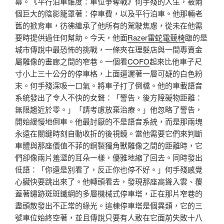
幕。《平行泊車維度：車位爭奪戰》何手殘的人生，被兩
個巨大的陰影籠罩著：停車費，以及平行泊車。他那輛老
舊的掀背車，彷彿繼承了他所有的駕駛焦慮，從未在他需
要時提供過任何幫助。今天，他面
Razer雷蛇電競椅
臨的是
城市傳說中最恐怖的挑戰，一條夾在理髮店與一間專賣金
屬雕像的畫廊之間的窄巷。一個看
COFO
起來比他車子尺
寸小上三十公分的停車格，上面還灑著一層可疑的白色粉
末。何手殘深吸一口氣。將車子打了倒檔。他的車載語音
系統發出了令人不快的女聲：「警告，後方障礙物距離：
無限趨近於零。」「請考慮放棄治療。」他忽略了警告，
開始緩慢地倒車。他最討厭的不是語音系統，而是那兩塊
永遠在關鍵時刻自動收折的後視鏡。當他需要它們來判斷
車體與那座價值不菲的銅製獨角獸雕像之間的距離時，它
們卻像兩片羞澀的耳朵一樣，優雅地縮了回去。同時發出
低語：「你還是別看了，反正你也停不好。」何手殘感覺
心臟快要跳出來了。他轉頭看去，發現那座高聳入雲、覆
蓋著鏽跡斑斑鐵網的多層機械式停車塔，正在那片窄巷的
盡頭散發出不正常的綠光。這棟停車塔是個異類，它的三
號車位始終空著，並且傳說只要有人敢在它面前失敗十八