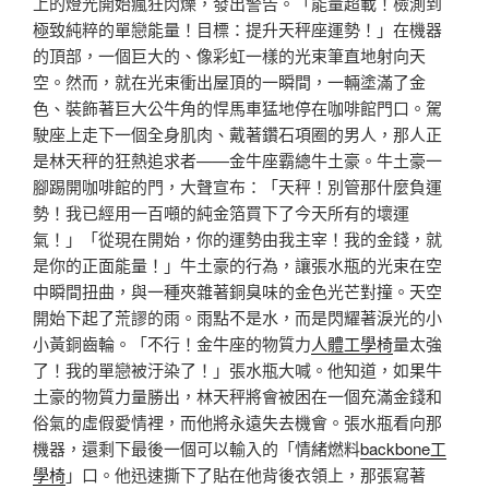
上的燈光開始瘋狂閃爍，發出警告。「能量超載！檢測到
極致純粹的單戀能量！目標：提升天秤座運勢！」在機器
的頂部，一個巨大的、像彩虹一樣的光束筆直地射向天
空。然而，就在光束衝出屋頂的一瞬間，一輛塗滿了金
色、裝飾著巨大公牛角的悍馬車猛地停在咖啡館門口。駕
駛座上走下一個全身肌肉、戴著鑽石項圈的男人，那人正
是林天秤的狂熱追求者——金牛座霸總牛土豪。牛土豪一
腳踢開咖啡館的門，大聲宣布：「天秤！別管那什麼負運
勢！我已經用一百噸的純金箔買下了今天所有的壞運
氣！」「從現在開始，你的運勢由我主宰！我的金錢，就
是你的正面能量！」牛土豪的行為，讓張水瓶的光束在空
中瞬間扭曲，與一種夾雜著銅臭味的金色光芒對撞。天空
開始下起了荒謬的雨。雨點不是水，而是閃耀著淚光的小
小黃銅齒輪。「不行！金牛座的物質力
人體工學椅
量太強
了！我的單戀被汙染了！」張水瓶大喊。他知道，如果牛
土豪的物質力量勝出，林天秤將會被困在一個充滿金錢和
俗氣的虛假愛情裡，而他將永遠失去機會。張水瓶看向那
機器，還剩下最後一個可以輸入的「情緒燃料
backbone工
學椅
」口。他迅速撕下了貼在他背後衣領上，那張寫著