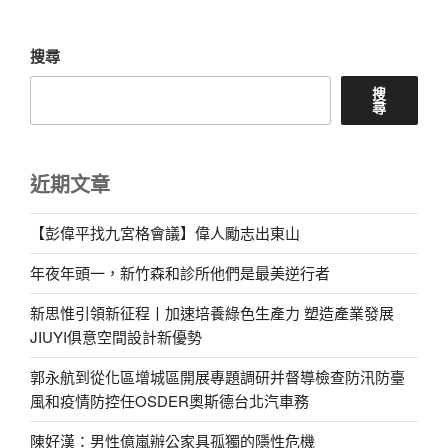
章
搜尋
搜
尋
近期文章
【彭偉平找九宮格會議】偉人勵志出東山
年夜年頭一，新竹森和診所他們是最美逆行者
新思惟引領新征程丨加速培養綠色生產力 塑造產業發展
JIUYI俱意空間設計新優勢
郭永航到從化區增城區開展專題調研并督導檢查防汛防臺
風和疫情防控任OSDER奧斯德台北汽車務
陳好漢：男性億嵐辦公家具孤獨的隱性危機