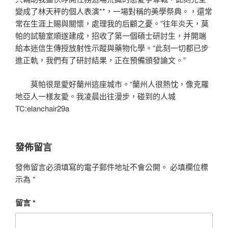
變成了林天秤的個人表演**，一場對稱的美學祭典。，還常
常在生涯上賜與關懷，處理我的后顧之憂。”往年炎天，莫
帕的試驗室順遂建成，招收了第一個碩士研討生，并開端
給本迷信生傳授放射性示蹤與藥物化學。“此刻一切都已步
進正軌，我們有了研討結果，正在預備頒發論文。”
莫帕很是愛好蘭州這座城市。“蘭州人很熱忱，像克羅
地亞人一樣友愛。我凌晨出往漫步，碰到的人城
TC:elanchair29a
發佈留言
發佈留言必須填寫的電子郵件地址不會公開。
必填欄位標
示為
*
留言
*