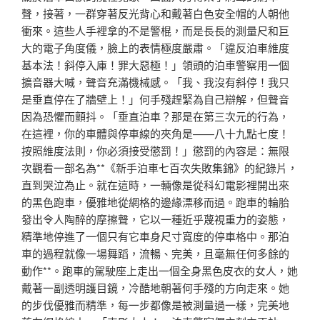
聲，接著，一群穿著反光背心和戴著白色安全帽的人朝他
衝來。這些人手裡拿的不是警棍，而是長長的測量尺和巨
大的電子角度儀，臉上的表情極度嚴肅。「違反泊車維度
基本法！斜停入庫！罪大惡極！」領頭的泊車警察用一個
擴音器大喊，聲音充滿機械感。「我、我沒有斜停！我只
是垂直停在了牆壁上！」何手殘趕緊為自己辯解，但聲音
因為恐懼而顫抖。「垂直泊車？那是在第三次元的行為，
在這裡，你的車體與停車線的夾角是——八十九點七度！
按照維度法則，你必須接受懲罰！」懲罰的內容是：無限
次觀看一部名為**《新手泊車七百次失敗集錦》的紀錄片，
直到哭泣為止。就在這時，一輛像是從科幻電影裡開出來
的黑色跑車，優雅地從網格的邊緣漂移而過。跑車的輪胎
發出令人陶醉的摩擦聲，它以一種近乎蔑視重力的姿態，
精準地停進了一個只有它車身尺寸寬度的停車格中。那泊
車的過程就像一場舞蹈，流暢、完美，且毫無任何多餘的
動作**。跑車的駕駛座上走出一個全身黑色皮衣的女人，她
戴著一副透明護目鏡，冷酷地朝著何手殘的方向走來。她
的步伐優雅而精準，每一步都像是被測量過一樣，完美地