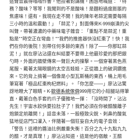
這聲音震得嗡嗡作響，他捏著對講機，困惑地喊道：「特
務？酸味？等等！我聞到的不是酸味！是麵粉過度膨脹的
焦慮味！還有，我現在走不開！我的陳年老蒜泥需要每隔
三小時的溫和震動！」「蒜泥？」對面傳來K-999崩潰的尖
叫聲，帶著濃濃的中藥味電子雜音：「重點不是蒜泥！重
點是**時空正在彎曲！**我們的推進器快沒紅棗了！快！我
們在你的後院！別帶任何多餘的東西！除了——你那缸蒜
泥！」就在廖沾沾還在糾結要不要帶上他最珍愛的那把銀
勺時，外面的牆壁傳來一聲巨大的撞擊。一個穿著黑色燕
尾服、戴著太陽眼鏡的太空吉娃娃，正從牆上的破洞鑽進
來。它的背上揹著一個像是小型瓦斯桶的東西，桶上用毛
筆寫著「極品紅棗枸杞燃料」。「你怎麼——」廖沾沾驚
訝地瞪大了眼睛。K-
歐德系統傢俱
999用它的小短腿站得筆
直，戴著白色手套的爪子優雅地一揮：「沒時間了，沾沾
先生！宇宙水餃快要拉肚子了！我們必須在你被醋酸離子
炮鎖定前離開！」話音未落，一股極致尖銳、刺鼻的酸氣
猛地從店門口灌入，伴隨著一個狂妄自大的電子音效：
「警告！這裡的醬油比例嚴重失衡！百分之九十九點九九
的醋，才是真理！」廖沾沾知道，這是他的宿敵，王醋