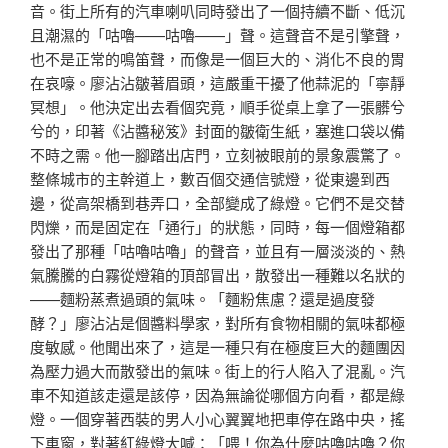
音。街上所有的汽車喇叭同時發出了一個持續不斷、低沉
且潮濕的「咕嚕——咕嚕——」聲。這聲音不是引擎聲，
也不是正常的鳴笛聲，而像是一個巨大的、消化不良的胃
在哀嚎。廖沾沾皺著眉頭，這嚴重干擾了他蒜泥的「寧靜
冥想」。他決定出去看個究竟，順手從桌上拿了一張髒兮
兮的，印著《沾醬秘笈》封面的皺衛生紙，塞進口袋以備
不時之需。他一腳踏出店門，立刻被眼前的景象震驚了。
整條城市的主幹道上，數百個交通信號燈，從東邊到西
邊，從高架橋到巷弄口，全部變成了綠燈。它們不是交替
閃爍，而是固定在「通行」的狀態，同時，每一個燈箱都
發出了那種「咕嚕咕嚕」的聲音，並且有一層淡淡的、熱
氣騰騰的白霧從燈箱的頂部冒出，散發出一種難以名狀的
——麵粉蒸煮過頭的氣味。「麵粉焦慮？還是過度發
酵？」廖沾沾是個醬料學家，對所有食物相關的氣味都極
度敏感。他聞出來了，這是一種只有在極度巨大的麵團因
為壓力過大而散發出的氣味。街上的行人陷入了混亂。汽
車不知道該走還是該停，因為無論從哪個方向看，都是綠
燈。一個穿著西裝的男人小心翼翼地把車停在路中央，搖
下車窗，對著紅綠燈大喊：「喂！你為什麼咕嚕咕嚕？你