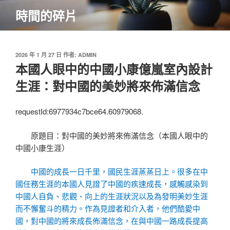
跳
時間的碎片
至
主
要
內
發
2026 年 1 月 27 日
作者:
ADMIN
佈
本國人眼中的中國小康億嵐室內設計
容
於
生涯：對中國的美妙將來佈滿信念
requestId:6977934c7bce64.60979068.
原題目：對中國的美妙將來佈滿信念（本國人眼中的
中國小康生涯）
中國的成長一日千里，國民生涯蒸蒸日上。很多在中
國任務生涯的本國人見證了中國的疾速成長，感觸感染到
中國人自負、悲觀、向上的生涯狀況以及為發明美妙生涯
而不懈奮斗的精力。作為見證者和介入者，他們酷愛中
國，對中國的將來成長佈滿信念，在與中國一路成長提高