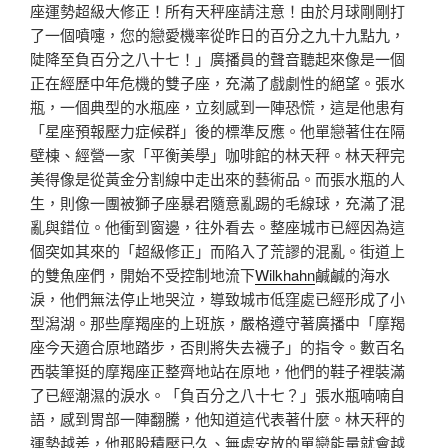
座運勢超級大修正！所有天秤座請注意！由於月球剛剛打
了一個噴嚏，您的戀愛機率從昨日的百分之九十九點九，
陡降至負百分之八十七！」廣播員的聲音聽起來像是一個
正在經歷中年危機的雙子座，充滿了戲劇性的絕望。張水
瓶，一個典型的水瓶座，立刻感到一陣恐慌，這是他患有
「星座預報壓力症候群」後的標準反應。他單戀著住在隔
壁棟、經營一家「平衡美學」咖啡館的林天秤。林天秤完
美得像是從黃金分割線中走出來的藝術品。而張水瓶的人
生，則像一團被獅子座暴君隨意亂踢的毛線球，充滿了混
亂與錯位。他衝到窗邊，往外看去。整座城市已經因為這
個突如其來的「超級修正」而陷入了荒謬的混亂。街道上
的雙魚座們，開始不受控制地流下
Wilkhahn
鹹鹹的海水
淚，他們無法停止地哭泣，導致城市低窪處已經形成了小
型潟湖。那些摩羯座的上班族，嚴格遵守著廣播中「摩羯
座今天適合原地踏步，否則將失去襪子」的指令。數百名
西裝筆挺的摩羯座正整齊地站在原地，他們的鞋子裡裝滿
了已經潮濕的淚水。「負百分之八十七？」張水瓶喃喃自
語，感到胃部一陣翻騰，他知道這代表著什麼。林天秤的
運勢越差，他那股積壓已久、無處安放的單戀能量就會越