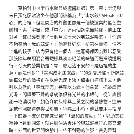
莫帕對中《宇宙水餃與終極醬料師》第一章：蒜泥與
末日預兆廖沾沾坐在他那間被稱為「宇宙水餃中
iRock T07
心」的店裡，但這間店的外觀更像是一個被遺棄的藍色塑
膠棚，與「宇宙」或「中心」這兩個詞毫無關係。他正在
對著一缸已經發酵了七個月又七天的老蒜泥嘆氣。「你還
不夠靈動，我的蒜泥。」他輕聲細語，彷彿在責備一個不
上進的孩子。店內只有他一個人，連蒼蠅都因為難以忍受
那股陳年蒜頭混合著鐵鏽與淡淡絕望的味道而選擇繞道飛
行。今天的營業額是：零。廖沾沾不安的不是店裡的生
意，而是他對**「蒜泥成本焦慮症」**的深層恐懼。新鮮蒜
頭每公斤的價格正在以超光速上漲，如果再這樣下去，他
引以為傲的「靈魂蒜泥」將難以為繼。他拿著一把被磨得
光滑、閃耀著不
綠的系統傢俱
祥光芒的小銀勺，從缸底撈
起一坨濃稠的、顏色介於灰綠與土黃之間的發酵物。這蒜
泥被他照顧得像稀世珍寶，每隔三小時，他就要用手指彈
一下缸邊，確保它能感受到**「溫和的震動」**，以助其在
精神上達到圓滿。就在廖沾沾專注於與蒜泥進行心靈交流
時，外面的世界開始發出一些不對勁的信號。首先是聲