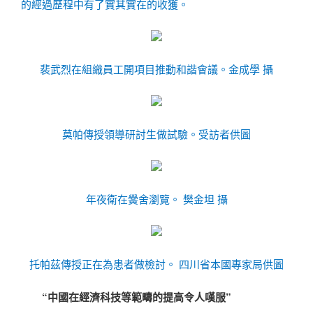
的經過歷程中有了實其實在的收獲。
裴武烈在組織員工開項目推動和諧會議。
金成學 攝
莫帕傳授領導研討生做試驗。
受訪者供圖
年夜衛在黌舍瀏覽。
樊金坦 攝
托帕茲傳授正在為患者做檢討。
四川省本國專家局供圖
“中國在經濟科技等範疇的提高令人嘆服”