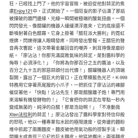
狂，已經找上門了。他的宇宙冒險，被迫從他對蒜泥的焦
慮
Enjoy121
中，正式開始了。一個狂妄的影子佔滿了那扇
被撞破的牆門邊緣，光線一瞬間被極端的酸氣扭曲。一個
閃閃發光、像醋罐的機器人緩緩漂浮進來，它的底座還不
斷噴射著白色醋霧。它身上掛著「醋狂派大勝利」的霓虹
燈牌，閃爍得讓人眼睛發疼，同時發出警報。王醋狂的聲
音再次響起，這次帶著金屬回音的嘲弄，刺耳得像是磨砂
紙。「廖沾沾！你那充滿腐敗氣味的蒜泥，是對醬料學的
侮辱！必須淨化！」「你將為你那百分之五的醬油，以及
百分之九十五的邪惡蒜頭付出代價！」醋罐機器人的頂端
裂開，露出了一個巨大的管口，正在聚積藍色光芒。K-999
特務用它穿著燕尾服的小爪子，一把抓住了廖沾沾的褲腳
催促著他。「快點！沾沾先生！那是醋酸離子炮！專門用
來溶解有機發酵物的！」「它會把你的蒜泥在零點一秒內
變成無菌的、純淨的白醋！那是浩劫啊！」「不准動我
Xten法拉利
的蒜泥！」廖沾沾發出了醬料學家對待信仰般
的怒吼。他以一種專業包水餃的極限速度，從旁邊的麵粉
堆中抓起了兩團麵皮。麵皮被他用氣功般的捏製手法，瞬
間擴大成直徑三公尺的巨大麵皮。他猛地擲出，兩張麵皮