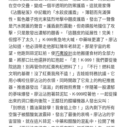
在空中交疊，變成一個半透明的防禦護盾。這就是家傳
《沾醬秘笈》中記載的「水餃皮護盾」，薄韌而充滿彈
性。藍色離子炮光束猛烈地擊中麵皮護盾，發出了一聲像
是汽水開蓋的聲音。護盾劇烈震動，但奇蹟般地擋住了攻
擊，只是散發出濃郁的麵香。「這麵皮的延展性！完美！
但撐不了太久！」K-999焦急地大喊，中藥味更濃了。廖沾
沾知道，他必須帶走他那缸陳年老蒜泥，那是宇宙的希
望。他跑到蒜泥缸前，使
巧寓設計
出他搬運食材的全部力
量，將那口比他還胖的缸抱起。「走！K-999！我們要從後
院逃跑！別再管你的紅棗枸杞燃料了！」「不行！燃料是
文明的基礎！沒了紅棗我飛不遠！」吉娃娃特務抗議。它
用小嘴咬住廖沾沾的衣領，同時開啟了它背上的枸杞推進
器。推進器發出「滋滋」的輕微煎煮聲，伴隨著一股濃郁
的蔘味爆發。廖沾沾抱著蒜泥缸、K-999咬著他，一起從撞
出來的洞口衝向後院。王醋狂的醋罐機器人發出尖叫：
「別想逃！醬油黨餘孽！我會追上你！」店內剩下的所有
空盤子被醋酸氣波震碎，發出了最後的哀鳴。廖沾沾的宇
宙冒險，就在這片蒜泥、中藥和醋酸的混亂中，拉開了帷