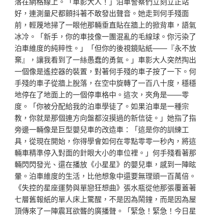
落在網格線上。「車影大人！」泊車警察們立刻立正站
好，連測量尺都顫抖著不敢發出聲音。她走到何手殘面
前，輕蔑地掃了一眼他那輛垂直貼在牆上的掀背車，語氣
冰冷。「新手，你的車技像一團混亂的毛線球。你污染了
泊車維度的純粹性。」「但你的後視鏡貼紙——『永不放
棄』，讓我看到了一絲愚蠢的勇氣。」車影大人突然掏出
一個像是遙控器的裝置，對著何手殘的車子按了一下。何
手殘的車子從牆上脫落，在空中旋轉了一百八十度，穩穩
地停在了地面上的一個停車格中。這次，夾角是——零
度。「你被分配給我的泊車學徒了。如果泊車是一種宗
教，你就是那個連方向盤都沒摸過的新信徒。」她指了指
旁邊一輛像是巨型嬰兒車的改造車：「這是你的訓練工
具，從現在開始，你得學會如何在零點零零一秒內，將這
輛車精準停入對面的針眼大小的車位裡。」何手殘看著那
輛閃閃發光、還在播放《小星星》的嬰兒車，感到一陣眩
暈。泊車維度的生活，比他想象中還要無理頭一百萬倍。
《失控的星座運勢與單戀狂想曲》張水瓶從他那張覆蓋著
七層舊報紙的單人床上驚醒，不是因為鬧鐘，而是因為屋
頂傳來了一陣震耳欲聾的廣播聲。「緊急！緊急！今日星