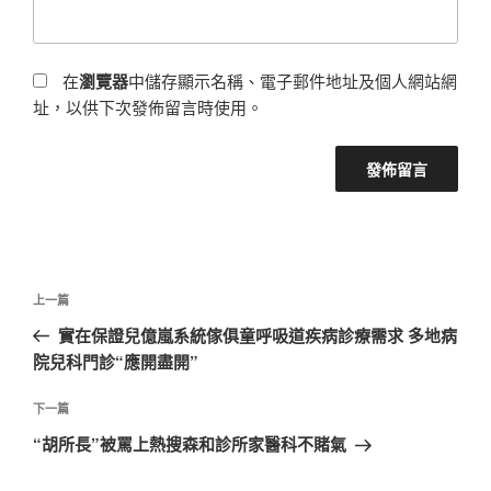
在
瀏覽器
中儲存顯示名稱、電子郵件地址及個人網站網
址，以供下次發佈留言時使用。
文
上
上一篇
章
一
實在保證兒億嵐系統傢俱童呼吸道疾病診療需求 多地病
導
篇
院兒科門診“應開盡開”
覽
文
章
下
下一篇
一
“胡所長”被罵上熱搜森和診所家醫科不賭氣
篇
文