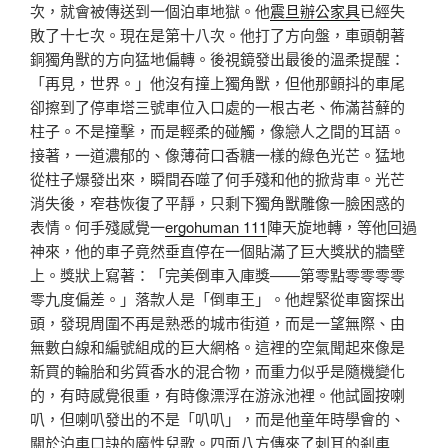
次，就會被傳送到一個泊車地獄。他
震旦辦公家具
已經失
敗了十七次。現在是第十八次。他打了方向盤，車頭朝著
銅獨角獸的方向猛地偏轉。後視鏡發出最後的溫柔提醒：
「再見，世界。」他沒有撞上獨角獸，但他那顫抖的車尾
卻擦到了停車塔三號車位入口處的一根古老、佈滿苔蘚的
柱子。不是撞擊，而是輕柔的碰觸，像戀人之間的耳語。
接著，一道濃郁的、像薄荷口香糖一樣的綠色光芒。猛地
從柱子爆發出來，瞬間吞噬了何手殘和他的掀背車。光芒
消失後，窄巷恢復了平靜，只剩下獨角獸雕像一臉困惑的
表情。何手殘感覺一
ergohuman 111
陣天旋地轉，等他回過
神來，他的車子竟然垂直停在一個貼滿了巨大獎狀的牆壁
上。獎狀上寫著：「完美倒車入庫獎——第零點零零零零
零九度偏差。」落款人是「倒車王」。他趕緊從車窗探出
頭，發現周圍不再是熟悉的城市街道，而是一望無際、由
無數白線和編號組成的巨大網格。這裡的空氣聞起來像是
新買的輪胎和劣質香水的混合物，而重力似乎是隨機變化
的，有時感覺很重，有時像漂浮在游泳池裡。他試圖按喇
叭，但喇叭發出的不是「叭叭」，而是他童年時學會的、
關於泊車口訣的魔性兒歌。四面八方傳來了刺耳的剎車