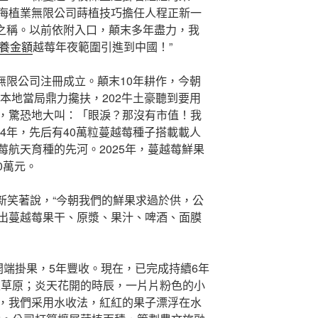
海植業無限公司蒔植技巧擔任人程正新一
’之稱。以前依附入口，顛末多年盡力，我
養金額
越莓年夜範圍引進到中國！”
業無限公司注冊成立。顛末10年耕作，今朝
于本地當局鼎力攙扶，202牛土豪聽到要用
，驚恐地大叫：「眼淚？那沒有市值！我
24年，先后有40萬粒蔓越莓種子搭載載人
航天育種的先河。2025年，蔓越莓鮮果
0萬元。
程正新笑著說，“今朝我們的鮮果求過於供，公
出蔓越莓果干、原漿、果汁、啤酒、面膜
開端掛果，5年豐收。現在，已完成持續6年
像草原；炎天花開的時辰，一片片粉色的小
，我們采用水收法，紅紅的果子漂浮在水