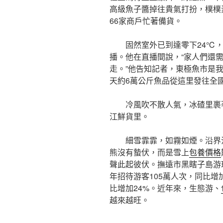
高級魚子醬掉往貴氣打扮，樸樸
66家商戶忙著備貨。
固然室外已到達零下24℃
播。他在直播間說，“家人們還
走。”他告知記者，東極魚市是
天約6萬公斤魚品從這里發往全
冷風吹不散人氣，冰碴里裹
江鮮貨里。
細雪霏霏，如霧如煙。沿界
熊沒有蟄伏，而是雪上
包養價格
聲此起彼伏。撫遠市黑瞎子島游
年招待游客105萬人次，同比增加
比增加24%。近年來，生態游、
越來越旺。