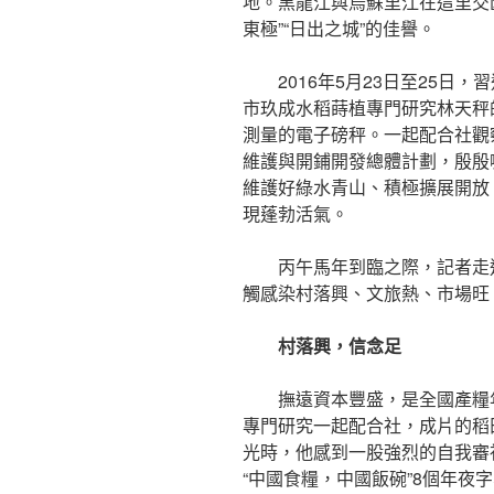
地。黑龍江與烏蘇里江在這里交
東極”“日出之城”的佳譽。
2016年5月23日至25
市玖成水稻蒔植專門研究林天秤
測量的電子磅秤。一起配合社觀
維護與開鋪開發總體計劃，殷殷
維護好綠水青山、積極擴展開放
現蓬勃活氣。
丙午馬年到臨之際，記者走
觸感染村落興、文旅熱、市場旺
村落興，信念足
撫遠資本豐盛，是全國產糧
專門研究一起配合社，成片的稻
光時，他感到一股強烈的自我審
“中國食糧，中國飯碗”8個年夜