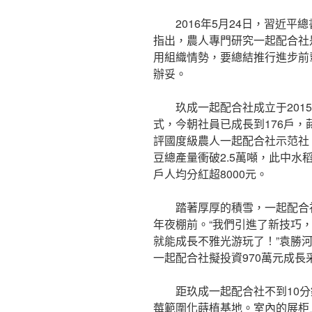
2016年5月24日，習近平
指出，農人專門研究一起配合社
用組織情勢，要總結推行進步前
辦妥。
玖成一起配合社成立于201
式，今朝社員已成長到176戶，蒔
評國度級農人一起配合社示范社。
豆總產量衝破2.5萬噸，此中水稻
戶人均分紅超8000元。
踏著厚厚的積雪，一起配合
年夜棚前。“我們引進了新技巧
就能成長不雅光游玩了！”袁勝河
一起配合社擬投資970萬元成長
距玖成一起配合社不到10
莓範圍化蒔植基地。室內的展柜