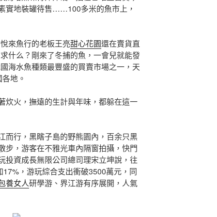
素實地裝罐待售……100多米的魚市上，
，悅來魚行的老板王亮
甜心花園
還在賣貨直
需求什么？剛來了冬捕的魚，一會兒就能發
我國海水魚種類最豐盛的買賣市場之一，天
國各地。
著炊火，撫遠的生計與年味，都躲在這一
江而行，黑瞎子島的野熊園內，百余只黑
散步，游客在不雅光車內隔窗拍攝，快門
玩投資成長無限公司總司理宋立坤說，往
17%，游玩綜合支出衝破3500萬元，同
包養女人
研學游、界江游有序展開，人氣