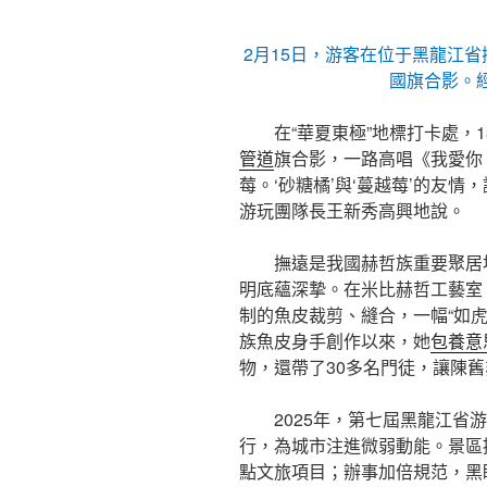
2月15日，游客在位于黑龍江省
國旗合影。經
在“華夏東極”地標打卡處，
管道
旗合影，一路高唱《我愛你
莓。‘砂糖橘’與‘蔓越莓’的友
游玩團隊長王新秀高興地說。
撫遠是我國赫哲族重要聚居
明底蘊深摯。在米比赫哲工藝室
制的魚皮裁剪、縫合，一幅“如虎
族魚皮身手創作以來，她
包養意
物，還帶了30多名門徒，讓陳
2025年，第七屆黑龍江
行，為城市注進微弱動能。景區
點文旅項目；辦事加倍規范，黑