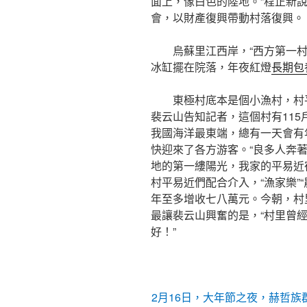
面上，像白色的陸地。”程正新
會，以財產復興帶動村落復興。
烏蘇里江西岸，“西方第一
冰缸擺在院落，年夜紅燈
長期包
東極村底本是個小漁村，村
裴云山告知記者，這個村有115
我國海洋最東端，總有一天會有年
快迎來了各方游客。“良多人奔著
地的第一縷陽光，我家的平易近
村平易近們配合介入，“漁家樂”“
年至多增收七八萬元。今朝，村
最讓裴云山興奮的是，“村里曾
好！”
2月16日，大年節之夜，赫哲