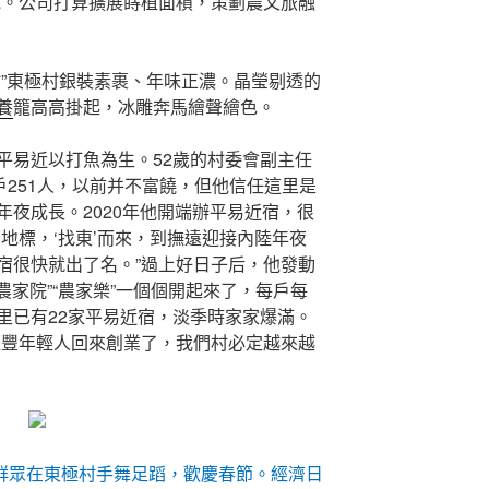
說。公司打算擴展蒔植面積，策劃農文旅融
村”東極村銀裝素裹、年味正濃。晶瑩剔透的
養
籠高高掛起，冰雕奔馬繪聲繪色。
平易近以打魚為生。52歲的村委會副主任
戶251人，以前并不富饒，但他信任這里是
夜成長。2020年他開端辦平易近宿，很
地標，‘找東’而來，到撫遠迎接內陸年夜
宿很快就出了名。”過上好日子后，他發動
農家院”“農家樂”一個個開起來了，每戶每
里已有22家平易近宿，淡季時家家爆滿。
經豐年輕人回來創業了，我們村必定越來越
族群眾在東極村手舞足蹈，歡慶春節。經濟日