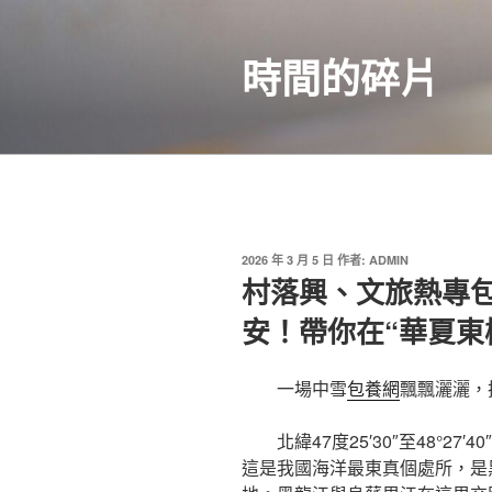
跳
至
時間的碎片
主
要
內
容
發
2026 年 3 月 5 日
作者:
ADMIN
佈
村落興、文旅熱專包
於
安！帶你在“華夏東
一場中雪
包養網
飄飄灑灑，
北緯47度25′30″至48°27′40
這是我國海洋最東真個處所，是