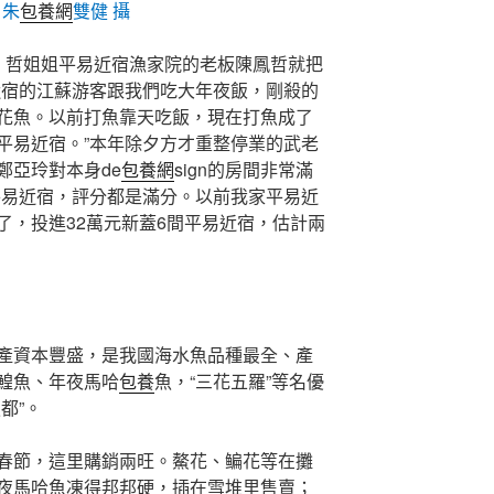
 朱
包養網
雙健 攝
，哲姐姐平易近宿漁家院的老板陳鳳哲就把
近宿的江蘇游客跟我們吃大年夜飯，剛殺的
花魚。以前打魚靠天吃飯，現在打魚成了
平易近宿。”本年除夕方才重整停業的武老
鄭亞玲對本身de
包養網
sign的房間非常滿
平易近宿，評分都是滿分。以前我家平易近
了，投進32萬元新蓋6間平易近宿，估計兩
產資本豐盛，是我國海水魚品種最全、產
鰉魚、年夜馬哈
包養
魚，“三花五羅”等名優
都”。
春節，這里購銷兩旺。鰲花、鳊花等在攤
夜馬哈魚凍得邦邦硬，插在雪堆里售賣；