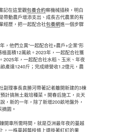
總書記在這里觀
包養合約
察機械插秧，明白
是帶動農戶增添支出、成長古代農業的有
輩經歷，把一起配合社
包養網
進一個步驟
5年，他們立異“一起配合社+農戶+企業”形
植面積12萬畝。2023年，一起配合社獲
2025年，一起配合社水稻、玉米、年夜
畝產達1240斤；完成總營收1.2億元，農
社副理事長袁勝河帶著記者離開新建的3棟
，預計搞無土栽培種菜。開春后施工，炎天
說，新的一年，除了新增200畝地盤外，
采摘園。
分鐘開車所需時間，就是亞洲最年夜的蔓越
上，一株蔓越莓枝條上還掛著紅紅的果