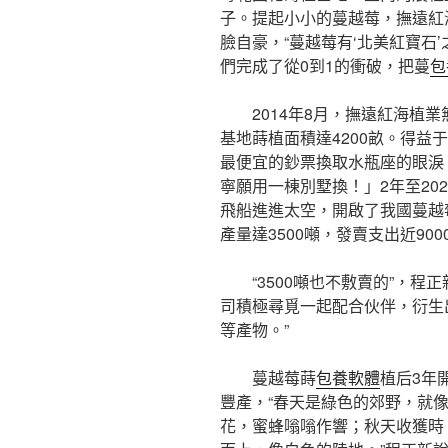
子。提起小小的蔓越莓，撫遠紅
臉自豪，“蔓越莓有‘北美紅寶石
們完成了從0到1的衝破，把蔓
包
2014年8月，撫遠紅海植
基地蒔植面積達4200畝。得益
最便宜的鈔票換取水瓶座的眼淚
寧願用一棟別墅換！」2年至20
飛船進進太空，開啟了我國蔓越莓
產量達3500噸，發賣支出近900
“3500噸也不敷賣的”，
司積極尋覓一起配合伙伴，衍生
等產物。”
蔓越莓蒔
包養軟體
植后3年
豐產，“春天是綠色的郊野，就
花，蜜蜂嗡嗡作響；秋天收獲時