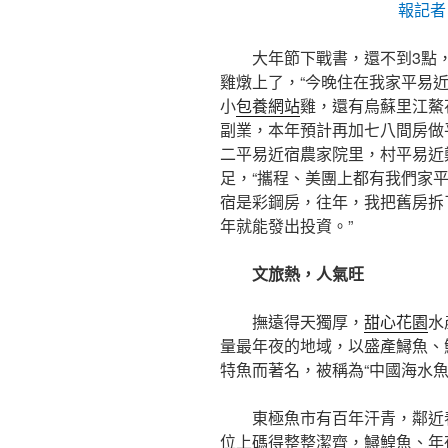
報記者
大年節下戰書，還不到3點
雞燉上了，“今晚住在我家平易
小
包養網站
雞，還有烏蘇里江鰲
副業，本年預計再加七八間房做
二平易近宿農家院里，村平易近
足，“攜程、美團上都有我們家
宿是彩鋼房，往年，我把舊房拆
年就能發出投資。”
文旅熱，人氣旺
撫遠得天獨厚，
甜心花園
水
量最年夜的地域，以盛產鱘魚、
特魚而著名，被稱為“中國海水魚
東極魚市有百年汗青，鄰近
位上碼得整整潔齊，鱘鰉魚、年