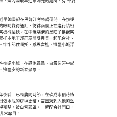
匯，是內陸最早迎來陽光的處所，有“華夏
日，習近平總書記在黑龍江考核調研時，在撫遠
的眼睛變得通紅，彷彿兩個正在進行精密
察機械插秧，在中俄鴻溝的黑瞎子島觀察
囑托本地干部群眾辦妥農業一起配合社、
。牢牢記住囑托，感恩奮進，邊疆小城浮
進撫遠小城，在鞭炮聲聲、白雪皚皚中感
、邊疆安的新春景象。
年夜縣。已是農閑時節，在玖成水稻蒔植
田張水瓶的處境更糟，當圓規刺入他的藍
視衝擊。被白雪籠罩，一起配合社門口，
字非常奪目。