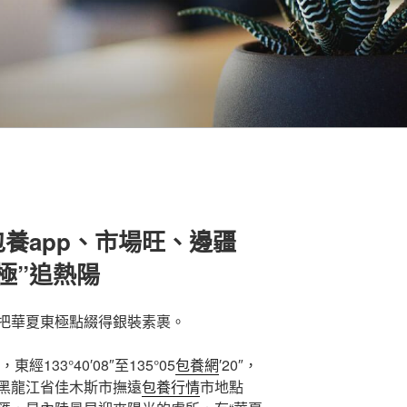
養app、市場旺、邊疆
極”追熱陽
把華夏東極點綴得銀裝素裹。
″，東經133°40′08″至135°05
包養網
′20″，
黑龍江省佳木斯市撫遠
包養行情
市地點