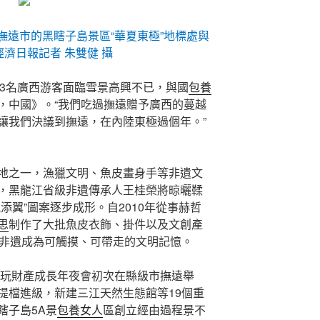
撫遠市的黑瞎子島景區“華夏東極”地標處與
濟日報記者 朱雙健 攝
13名廣西游客面臨雪景高興不已，與國
包養
，中國》。“我們吃過撫遠贈予廣西的蔓越
情，讓我們決議到撫遠，在內陸東極過個年。”
地之一，漁獵文明、魚皮畫身手等非遺文
，黑龍江省級非遺傳承人王桂榮將晾曬鞣
添翼”圖案逐步成形。自2010年從事赫哲
思
制作了大批魚皮衣飾、掛件以及文創產
舊非遺成為可觸摸、可帶走的文明記憶。
省游玩財產成長年夜會初次在縣級市撫遠舉
提檔進級，新建三江天然生態館等19個重
瞎子島5A景
包養女人
區創立經由過程景不