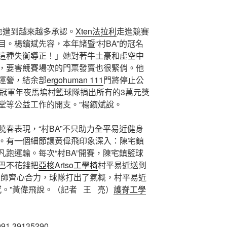
值也遭到越來越多承認。
Xten法拉利
走進競賽
。楊鑌斌先容，本年諸暨“村BA”的冠名
這種失衡導正！」她對著牛土豪和虛空中
，要害競賽場次的門票發賣也很緊俏。他
運營，結余部
ergohuman 111
門將停止公
A’冠軍年夜馬塢村籃球隊捐出所有的3萬元獎
堂等公益工作的開支。”楊鑌斌說。
春表現，“村BA”不只助力全平易近健身
。有一個細節讓黃偉飛印象深入：陳宅鎮
跑運輸。每次“村BA”開賽，陳宅鎮籃球
巴不花錢把
亞梭Artso工學椅
村平易近送到
大師齊心合力，球隊打出了氣概，村平易近
。”黃偉飛說。（記者 王 亮）
護脊工學
091.39135290