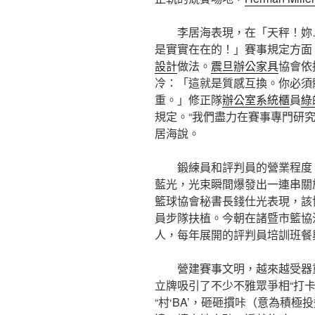
李居海表現，在「天秤！妳
是實實在在的！」賽事規定方面
設計
做法。
震旦辦公家具
協會依
冷：「這就是質感互換。你必須
重。」修正隊
辦公室系統櫃
員
綠
規定。“我們盡力在賽事專門研
居海說。
鍛練員和評判員的營業程度
藍光，光束瞬間爆發出一連串關
籃球協會秘書長錢仕光表現，該
員步隊扶植。今朝在諸暨市籃協
人，每年展開的評判員培訓班餐
營建賽事文明，越來越受器重。
立牌吸引了不少不雅眾爭相“打卡
“村‘BA’，砸砸摜咔（意為積