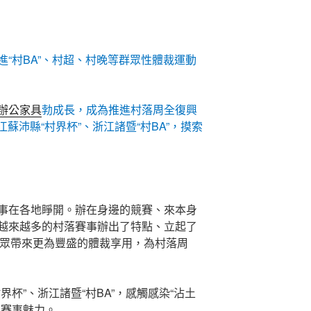
“村BA”、村超、村晚等群眾性體裁運動
辦公家具
勃成長，成為推進村落周全復興
蘇沛縣“村界杯”、浙江諸暨“村BA”，摸索
事在各地睜開。辦在身邊的競賽、來本身
越來越多的村落賽事辦出了特點、立起了
眾帶來更為豐盛的體裁享用，為村落周
界杯”、浙江諸暨“村BA”，感觸感染“沾土
落賽事魅力。