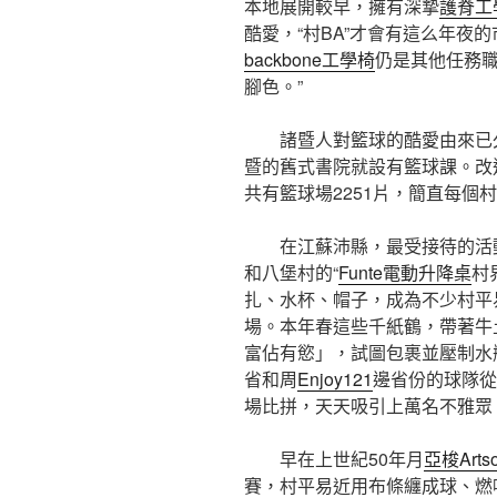
本地展開較早，擁有深摯
護脊工
酷愛，“村BA”才會有這么年夜
backbone工學椅
仍是其他任務
腳色。”
諸暨人對籃球的酷愛由來已
暨的舊式書院就設有籃球課。改
共有籃球場2251片，簡直每個
在江蘇沛縣，最受接待的活
和八堡村的“
Funte電動升降桌
村
扎、水杯、帽子，成為不少村平
場。本年春這些千紙鶴，帶著牛
富佔有慾」，試圖包裹並壓制水
省和周
Enjoy121
邊省份的球隊從
場比拼，天天吸引上萬名不雅眾
早在上世紀50年月
亞梭Art
賽，村平易近用布條纏成球、燃