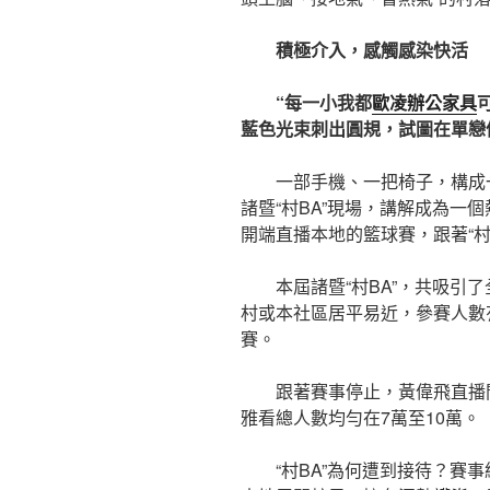
積極介入，感觸感染快活
“每一小我都
歐凌辦公家具
藍色光束刺出圓規，試圖在單戀
一部手機、一把椅子，構成
諸暨“村BA”現場，講解成為一
開端直播本地的籃球賽，跟著“村
本屆諸暨“村BA”，共吸引
村或本社區居平易近，參賽人數有
賽。
跟著賽事停止，黃偉飛直播
雅看總人數均勻在7萬至10萬。
“村BA”為何遭到接待？賽