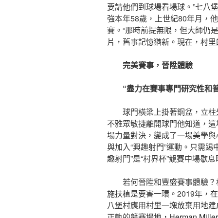
要請他們到球場看場球。”七八
強本年58歲，上世紀80年月，
賽。“那時前提無限，但大師仍
片，舊事記憶猶新。現在，村里
完美賽事，晉陞體驗
“盡力在賽事專門研究性和
球門橫梁上掛著鋼盆，立柱
不雅眾敏捷離開球門他知道，這
場力量對決，變成了一場美學與
與加入“興趣射門”運動。只需踢
趣射門”是“村界杯”競賽中場歇
若何晉陞和豐盛賽事體驗？
施扶植是要害一環。2019年，
八堡村應用村里一塊放棄用地建
正軌的競賽場地，
Herman Mille