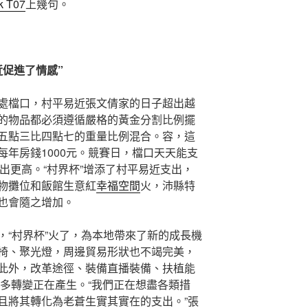
k T07
上幾句。
近促進了情感”
處檔口，村平易近張文倩家的日子超出越
的物品都必須遵循嚴格的黃金分割比例擺
五點三比四點七的重量比例混合。容，這
年房錢1000元。競賽日，檔口天天能支
出更高。“村界杯”增添了村平易近支出，
物攤位和飯館生意紅
幸福空間
火，沛縣特
也會隨之增加。
，“村界杯”火了，為本地帶來了新的成長機
椅、聚光燈，周邊貿易形狀也不竭完美，
此外，改革途徑、裝備直播裝備、扶植能
更多轉變正在產生。“我們正在想盡各類措
且將其轉化為老蒼生實其實在的支出。”張