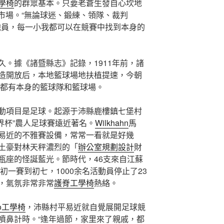
學椅
的群眾基本。只要老蒼生發自心坎地
的市場。“無論球迷、鍛練、領隊、裁判
職員，每一小我都可以在競賽中找到本身的
久。據《諸暨縣志》記錄，1911年前，諸
造開放后，本地籃球場地扶植提速，今朝
村都有本身的籃球隊和籃球場。
動項目是足球。起源于沛縣鹿樓鎮七堡村
界杯”農人足球賽遠近著名。
Wilkhahn
馬
易近的不雅賽設備，常常一看就是好幾
土豪對林天秤濃烈的「
辦公室規劃設計
財
瓶座的怪誕藍光。節時代，46支來自江蘇
初一賽到初七，1000余名活動員停止了23
，氣氛非常非常
護脊工學椅
熱絡。
so工學椅
，沛縣村平易近就自覺展開足球競
噴鼻計時。“逢年過節，家里來了親戚，都