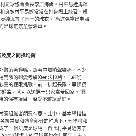
堡村足球協會會長李居海說。村平易近馬運
他和良多村平易近常常在打麥場上練習、競
是湊錢添置了同一的球衣。”馬運強拿出老照
的足球氣氛愈發濃重。
普及度之間找均衡”
外散落著雞鴨。跟著中場哨聲響起，不少
場荒謬的戀愛考驗
Xten法拉利
，已經從一
心靈的極限挑戰。前，排起長隊，等候餐
中鋼盆，就可以遴選一只家禽帶回家。“興
息時的保存項目，深受不雅眾愛好。
村賽組織者頗費神思。此中，基本舉措措
在各級當局和體育部分的輔助下，七堡村和
成了一個尺度足球場，自此村平易近有了
r Aeron
球場上的足球賽也從此固定上去。