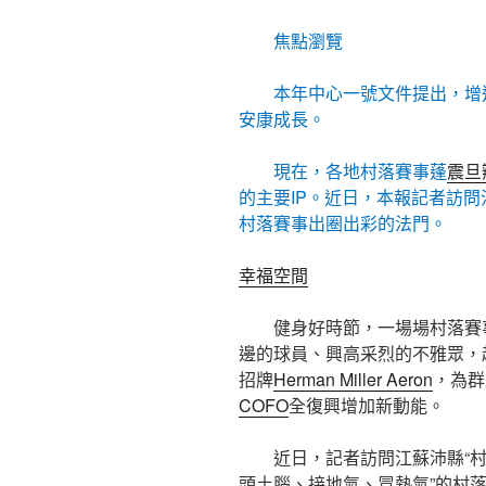
焦點瀏覽
本年中心一號文件提出，增進
安康成長。
現在，各地村落賽事蓬
震旦
的主要IP。近日，本報記者訪問江
村落賽事出圈出彩的法門。
幸福空間
健身好時節，一場場村落賽
邊的球員、興高采烈的不雅眾，
招牌
Herman Miller Aeron
，為群
COFO
全復興增加新動能。
近日，記者訪問江蘇沛縣“村
頭土腦、接地氣、冒熱氣”的村