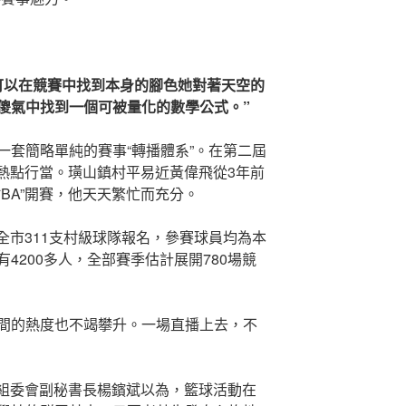
可以在競賽中找到本身的腳色她對著天空的
傻氣中找到一個可被量化的數學公式。”
一套簡略單純的賽事“轉播體系”。在第二屆
個熱點行當。璜山鎮村平易近黃偉飛從3年前
BA”開賽，他天天繁忙而充分。
了全市311支村級球隊報名，參賽球員均為本
4200多人，全部賽季估計展開780場競
間的熱度也不竭攀升。一場直播上去，不
事組委會副秘書長楊鑌斌以為，籃球活動在