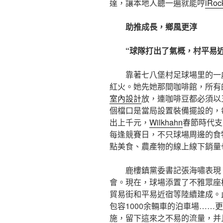
達，讓本地人聽一遍就能哼
iRoc
助推成長，鄉風更淳
“球隊打出了氣概，村平易
靠著七八堡村足球場里的一
紅火。她先她那間咖啡館，所有
室內設計
放，連咖啡豆都必須以
個檔口是當局設置裝備擺設的，每
出上千元，
Wilkhahn
春節時代支
每逢競賽日，不只球場周邊的食
點美食、農產物的線上線下銷量
鹿樓鎮黨委書記張海嘯表現
會。現在，球場添置了不雅眾座
貿易街和平易近宿等陸續建成。
包容1000余輛車的泊車場……
施，留下這來之不易的流量，并