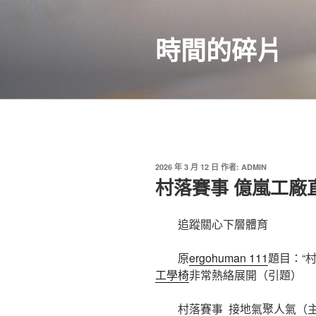
跳
至
時間的碎片
主
要
內
容
發
2026 年 3 月 12 日
作者:
ADMIN
佈
村落賽事 億嵐工廠
於
追蹤關心下層體育
原
ergohuman 111
題目：“村
工學椅
非常熱絡展開（引題）
村落賽事 接地氣聚人氣（