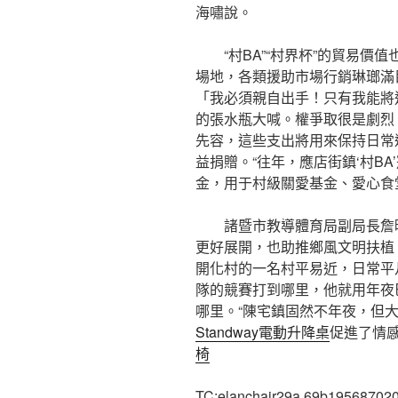
海嘯說。
“村BA”“村界杯”的貿易價
場地，各類援助市場行銷琳瑯滿目
「我必須親自出手！只有我能將
的張水瓶大喊。權爭取很是劇烈
先容，這些支出將用來保持日常
益捐贈。“往年，應店街鎮‘村B
金，用于村級關愛基金、愛心食
諸暨市教導體育局副局長詹曉
更好展開，也助推鄉風文明扶植
開化村的一名村平易近，日常平凡
隊的競賽打到哪里，他就用年夜
哪里。“陳宅鎮固然不年夜，但
Standway電動升降桌
促進了情感
椅
TC:elanchair29a 69b19568702