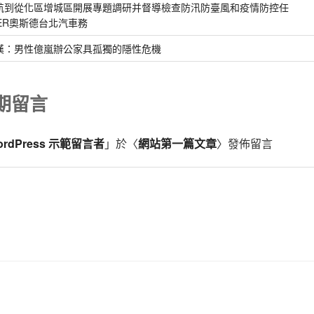
航到從化區增城區開展專題調研并督導檢查防汛防臺風和疫情防控任
DER奧斯德台北汽車務
漢：男性億嵐辦公家具孤獨的隱性危機
期留言
ordPress 示範留言者
」於〈
網站第一篇文章
〉發佈留言