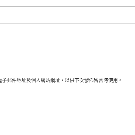
電子郵件地址及個人網站網址，以供下次發佈留言時使用。