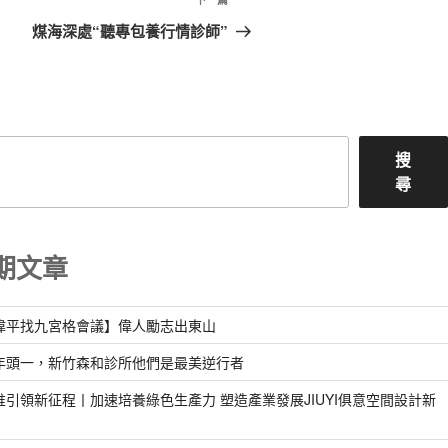
下
一
煤海深處“聽專包養行情診師”
篇
文
章
搜
尋
期文章
偉平找九宮格會議】偉人勵志出東山
年頭一，新竹森和診所他們是最美逆行者
惟引領新征程丨加速培養綠色生產力 塑造產業發展JIUYI俱意空間設計新