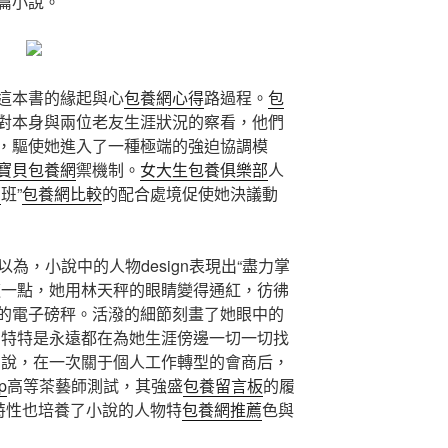
篇小說。
這本書的緣起與心
包養網心得
路過程。
包
對本身與兩位老友生涯狀況的察看，他們
，驅使她進入了一種極端的強迫協調模
寶貝包養網
禦機制。
女大生包養俱樂部
人
部
班”
包養網比較
的配合處境促使她決議動
為，小說中的人物design表現出“盡力掌
這一點，她用林天秤的眼睛變得通紅，彷彿
的電子磅秤。活潑的細節刻畫了她眼中的
，特特是永遠都在為她生涯傍邊一切一切找
例說，在一次關于個人工作轉型的會商后，
p
高等茶藝師測試，其強盛
包養留言板
的履
特性也培養了小說的人物特
包養網推薦
色與