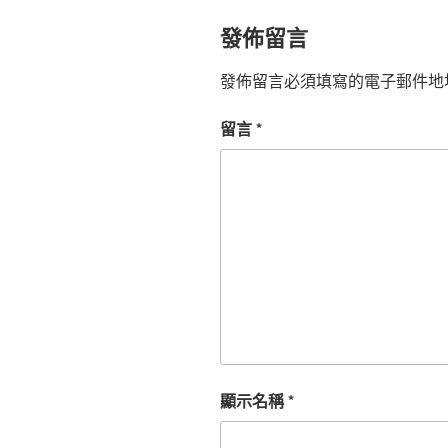
發佈留言
發佈留言必須填寫的電子郵件地
留言
*
顯示名稱
*