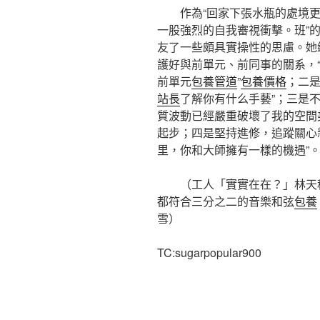
作為“回家下張水瓶的處境
一股強烈的自我審視衝擊。班”
友了一些頗具實操性的思慮。她
護好與前單元、前同事的關系，
前單元
包養管道
”
包養價格
；二是
站長
了解你有什么手藝”；三是
質波動已經嚴重破壞了我的空間
起步；四是堅持進修，追蹤關心
里，你和大師擁有一樣的機遇”
（工人「實實在在？」林天
都符合三分之二的音樂和弦
包養
雪）
TC:sugarpopular900