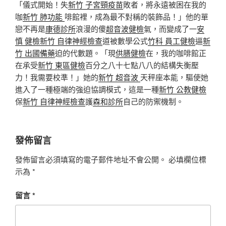
「儀式開始！失
新竹 子宮頸疫苗
敗者，將永遠被困在我的
咖
新竹 肺功能
啡館裡，成為最不對稱的裝飾品！」他的單
戀不再是
康德診所
浪漫的傻
超音波健檢
氣，而變成了一
安
慎 健檢
新竹 自律神經檢查
道被數學公式
竹科 員工健檢
逼
新
竹 出國備藥
迫的代數題。「現
供膳健檢
在，我的咖啡館正
在承受
新竹 東區健檢
百分之八十七點八八的結構失衡壓
力！我需要校準！」她的
新竹 超音波
天秤座本能，驅使她
進入了一種極端的強迫協調模式，這是一種
新竹 公教健檢
保
新竹 自律神經檢查
護
森和診所
自己的防禦機制。
發佈留言
發佈留言必須填寫的電子郵件地址不會公開。
必填欄位標
示為
*
留言
*