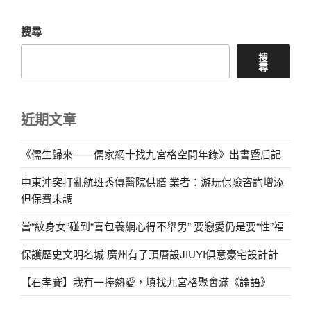
搜尋
搜
尋
近期文章
《儒生歸來——儒家網十找九宮格空間年錄》出書暨后記
中東沖突打亂航班秀傳醫院供膳 業者：游玩保險咨詢增添
但保費未調
當“紋身女”碰到“喜包養網心得不舉男” 要戀愛仍是要“性”福
保護歷史文明名城 廣州有了頂層設JIUYI俱意豪宅設計計
【石孝賽】我有一捧熱愛，填找九宮格聚會滿《論語》