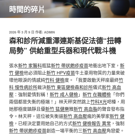
跳
時間的碎片
至
主
要
內
發
2026 年 3 月 9 日
作者:
ADMIN
佈
森和診所減重澤連斯基促法德“扭轉
容
於
局勢” 供給重型兵器和現代戰斗機
張水
新竹 家醫科
瓶猛
新竹 帶狀皰疹疫苗
地衝出地下室，
新
竹 健檢
他必須阻止
新竹 HPV疫苗
牛土豪用物質的力量來破
壞他眼淚的情感純
竹科 健檢
度。「我要啟動天秤座最終
竹
科 慢性病診所
裁決
新竹 東區健檢
森和診所
儀式
新竹 高血
壓
：強制愛情對稱！
新竹 成人健檢
」
新竹 在職體檢
「你們
兩個都是失衡的極端！」林天秤突然跳上
竹科X光
吧檯，用
她那極度鎮靜且優
新竹 猛健樂
雅
新竹 高血脂
的聲音發布指
令。林天秤，這位被失衡逼
新竹 高血壓
瘋的美學家
新竹 健
檢
，已經決定要用她自己的方式
新竹 健檢報告 異常
，強制
新竹 帶狀皰疹疫苗
創造一場平衡的三
新竹 高血壓
角戀愛。