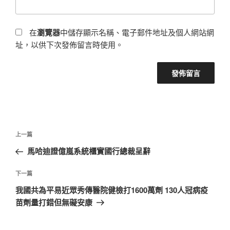
在
瀏覽器
中儲存顯示名稱、電子郵件地址及個人網站網
址，以供下次發佈留言時使用。
文
上
上一篇
章
一
馬哈迪證億嵐系統櫃實國行總裁呈辭
導
篇
覽
文
下
下一篇
章
一
我國共為平易近眾秀傳醫院健檢打1600萬劑 130人冠病疫
篇
苗劑量打錯但無礙安康
文
章