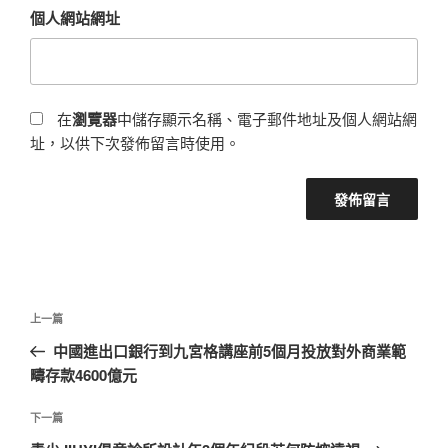
個人網站網址
在
瀏覽器
中儲存顯示名稱、電子郵件地址及個人網站網
址，以供下次發佈留言時使用。
文
上
上一篇
章
一
中國進出口銀行到九宮格講座前5個月投放對外商業範
導
篇
疇存款4600億元
覽
文
章
下
下一篇
一