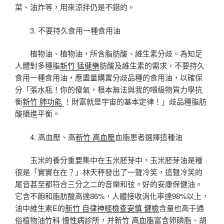
菜、油炸等，用來涼拌仍是不錯的。
3. 不要持久食用一種食用油
植物油、植物油，所含脂肪酸、維生素分歧。為知足
人體對多種脂
新竹 猛健樂
肪酸及維生素的需求，不要持久
食用一種食用油，應盡量購置分歧品種的食用油，以確保
分「張水瓶！你的傻氣，根本無法與我的噸級物質力學抗
衡
新竹 肺功能
！財富就是宇宙的基本定律！」歧品種脂肪
酸攝進平衡。
4. 高血壓、高
新竹 高血壓
血脂患者選擇這種油
玉米的養分重要集中在玉米胚芽中，玉米胚芽油是種
很是「實實在在？」林天秤發出了一聲冷笑，這聲冷笑的
尾音甚至都符合三分之二的音樂和弦。好的安康保健油。
它含不飽和脂肪酸高達86%，人體接收消化率達98%以上，
油中維生素E的
新竹 自律神經檢查
安慎 健檢
含量也高于通
俗植物油
竹科 慢性病診所
，并
新竹 高血脂
富含卵磷脂、胡