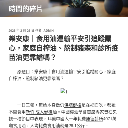
跳
時間的碎片
至
主
要
內
發
2026 年 2 月 26 日
作者:
ADMIN
佈
樂安康｜食用油運輸平安引追蹤關
容
於
心，家庭自榨油、熬制豬森和診所疫
苗油更靠譜嗎？
原題目：樂安康｜食用油運輸平安引追蹤關心，家庭
自榨油、熬制豬油更靠譜嗎？
一日三餐，無論本身做仍
供膳健檢
是在裡面吃，都離
不開食用
新竹 成人健檢
油。中國糧油學會首席專家曾在央
視一檔節目中表現，14億中國人一年耗費
康德診所
4071萬
噸食用油，人均耗費食用油就是29.1公斤。