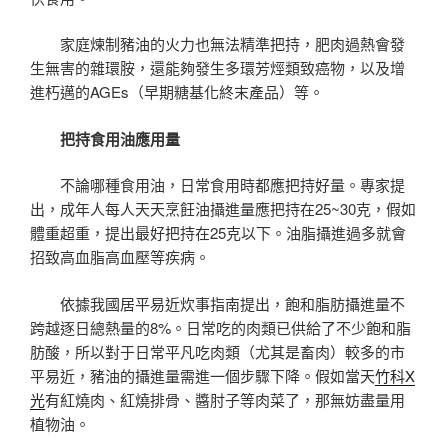
家庭煉制豬油的火力也無法精準把持，肥肉過熱會發
生無害的雜環胺，還能夠發生多環芳烴類致癌物，以及增
進朽邁的AGEs（早期糖基化終末產品）等。
把持食用油應用量
不論哪種食用油，日常食用時都應把持好量。專家提
出，成年人每人天天烹飪油攝進量應把持在25~30克，假如
體重超重，提出最好把持在25克以下。油脂攝進過多就會
招致高血脂高血壓等疾病。
依據我國居平易近炊事指南提出，飽和脂肪攝進量不
跨越逐日總熱量的8%。日常吃的肉類已供給了不少飽和脂
肪酸，所以對于日常平凡吃肉類（尤其是畜肉）較多的市
平易近，豬油的攝進量需進一個步驟下降。假如當天
竹科X
光
有紅燒肉、紅燒排骨、醬肘子等肉菜了，那無妨盡量用
植物油。