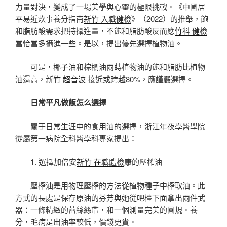
力量對決，變成了一場美學與心靈的極限挑戰。《中國居
平易近炊事養分指南
新竹 入職健檢
》（2022）的推舉，飽
和脂肪酸需求把持攝進量，不飽和脂肪酸反而應
竹科 健檢
當恰當多攝進一些。是以，提出優先選擇植物油。
可是，椰子油和棕櫚油兩蒔植物油的飽和脂肪比植物
油還高，
新竹 超音波
接近或跨越80%，應謹嚴選擇。
日常平凡做飯怎么選擇
關于日常生涯中的食用油的選擇，浙江年夜學醫學院
從屬第一病院全科醫學科專家提出：
1. 選擇加倍安
新竹 在職體檢
康的壓榨油
壓榨油是用物理壓榨的方法從植物種子中榨取油。此
方式的長處是保存原油的芬芳與她從吧檯下面拿出兩件武
器：一條精緻的蕾絲絲帶，和一個測量完美的圓規。養
分，毛病是出油率較低，價錢更貴。