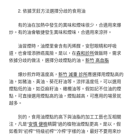
2. 依據烹飪方法選擇分歧的食用油
有的油在加熱中發生的異味和煙味很少，合適用來爆
炒。有的油會敏捷發生異味和煙味，合適用來涼拌。
油冒煙時，油煙里會含有丙烯醛，安慰眼睛和呼吸
道，也會增添肺癌風險。是以，在
森和診所
做飯時，需求
依據分歧的做法，選擇分歧煙點的油。
新竹 高血脂
爆炒煎炸時溫度高，
新竹 減重 診所
應選擇用煙點高的
油，如豬油、黃油、葵花籽油等。涼拌溫度低，可以選用
煙點低的油，如亞麻籽油、橄欖油等。假如記不住油的煙
點，可直接選用煙點高的油，煙點越高，可應用的場景就
越多。
別的，食用油煙點的高下與油脂的加工工藝也互相關
注，凡是“
安慎 健檢
精闢”過的植物油煙點更高。是以，假
如看到“初榨”“特級初榨”“冷榨”字樣的油，最好不要用來炒