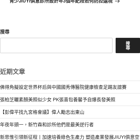
青少JIUYI俱意診所設計年3個年紀段若何防控遠視
篇
文
章
搜尋
搜
尋
近期文章
佛得角擬設定世界杯后與中國國秀傳醫院健康檢查足踢友誼賽
張柏芝曬素顏美照似少女 PK張喜包養馨予自爆長發美照
【彭偉平找九宮格會議】偉人勵志出東山
年夜年頭一，新竹森和診所他們是最美逆行者
新思惟引領新征程丨加速培養綠色生產力 塑造產業發展JIUYI俱意空