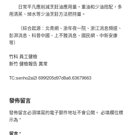
日常平凡應削減烹飪油應用量，重油和少油搭配，多
用清蒸、焯水等少油烹飪方法把持量。
（綜合起源：北青網、浙年夜一院、浙江消息頻道、
彭湃消息、科普中國、上不雅消息、國民網、中新安康
等）
竹科 員工健檢
新竹 健檢報告 異常
TC:senho2ai2l 699f205d97d8a6.63679663
發佈留言
發佈留言必須填寫的電子郵件地址不會公開。
必填欄位標
示為
*
留言
*