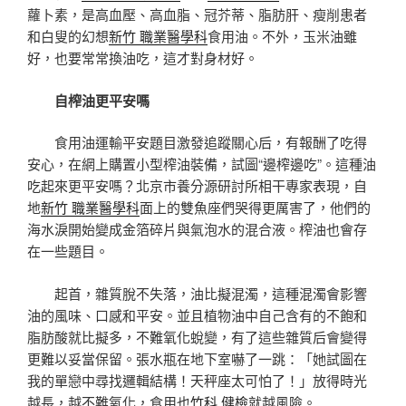
蘿卜素，是高血壓、高血脂、冠芥蒂、脂肪肝、瘦削患者
和白叟的幻想
新竹 職業醫學科
食用油。不外，玉米油雖
好，也要常常換油吃，這才對身材好。
自榨油更平安嗎
食用油運輸平安題目激發追蹤關心后，有報酬了吃得
安心，在網上購置小型榨油裝備，試圖“邊榨邊吃”。這種油
吃起來更平安嗎？北京市養分源研討所相干專家表現，自
地
新竹 職業醫學科
面上的雙魚座們哭得更厲害了，他們的
海水淚開始變成金箔碎片與氣泡水的混合液。榨油也會存
在一些題目。
起首，雜質脫不失落，油比擬混濁，這種混濁會影響
油的風味、口感和平安。並且植物油中自己含有的不飽和
脂肪酸就比擬多，不難氧化蛻變，有了這些雜質后會變得
更難以妥當保留。張水瓶在地下室嚇了一跳：「她試圖在
我的單戀中尋找邏輯結構！天秤座太可怕了！」放得時光
越長，越不難氧化，食用也
竹科 健檢
就越風險。