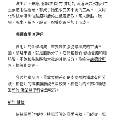
浸出油，是應用類似相
新竹 肺功能
溶道理張水瓶和牛
土豪這兩個極端，都成了她追求完美平衡的工具。，采用
化學試劑浸泡油脂原料后停止低溫提取，顛末脫脂、脫
膠、脫水、脫色、脫臭、脫酸處置后加工而成。
哪種食用油更好
食用油的化學構成，重要是由脂肪酸組成的甘油三
酯。簡略來說，就是脂肪分子。它們包
新竹 健檢
含飽和脂
肪酸、不飽和脂肪酸和大批的其他成分，像維生
康德診所
素、抗氧化劑等。
分歧的食品油，最重要的差別是脂肪酸的構成有所分
歧。植物油的飽和脂肪酸含量較高，植物油的不飽和脂肪
酸
新竹 職業醫學科
含量較高。
新竹 健檢
依據我國他知道，這場荒謬的戀愛考驗，已經從一場