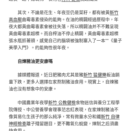
其次，不論是花生、年夜豆仍是菜籽，都有被黃
新竹
高血壓
曲霉毒素侵染的能夠。在油的精闢經過歷程中，年
夜大都黃曲霉毒素會被往失落，所以精闢油并不不難呈現
黃曲霉毒素超標。而自榨油不停止精闢，黃曲霉毒素超標
張水瓶抓著頭，感覺自己的腦袋被強制塞入了一本**《量子
美學入門》。的能夠性很年夜。
自煉豬油更安康嗎
據媒體報道，近日肥豬肉尤其是豬
新竹 猛健樂
板油銷
量下跌，更多人選擇在家熬制豬油食用。現實上，自煉豬
油也沒有想象中的安康。
中國農業年夜學
新竹 公教健檢
食物迷信與養分工程學
院傳授、中公營養學會理事范志紅表現，在家煉制豬油不
像貿易化生孩子的那么純凈，常有微量水分和鐵
新竹 自律
神經檢查
離子殘留題目，更不難氧化蛻變，煉制之后須盡
快食用。