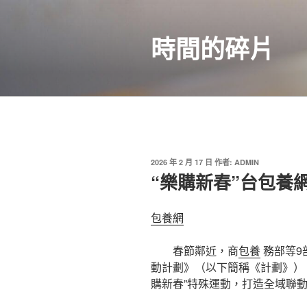
跳
至
時間的碎片
主
要
內
容
發
2026 年 2 月 17 日
作者:
ADMIN
佈
“樂購新春”台包養
於
包養網
春節鄰近，商
包養
務部等9
動計劃》（以下簡稱《計劃》），
購新春”特殊運動，打造全域聯