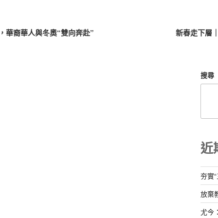
，華裔華人與冬奧“雙向奔赴”
新春走下層
搜尋
近
夯實
放棄
尤今