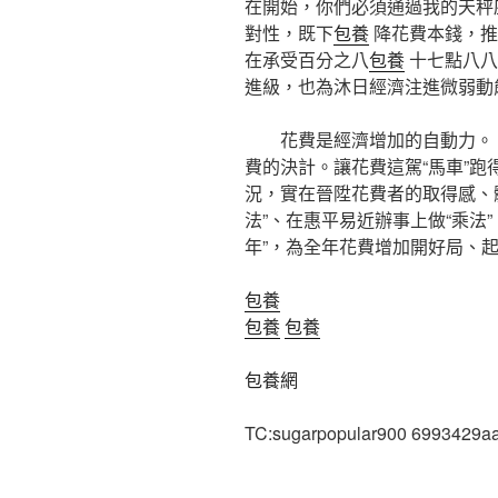
在開始，你們必須通過我的天秤
對性，既下
包養
降花費本錢，推
在承受百分之八
包養
十七點八八
進級，也為沐日經濟注進微弱動
花費是經濟增加的自動力。
費的決計。讓花費這駕“馬車”
況，實在晉陞花費者的取得感、
法”、在惠平易近辦事上做“乘法
年”，為全年花費增加開好局、
包養
包養
包養
包養網
TC:sugarpopular900 6993429a