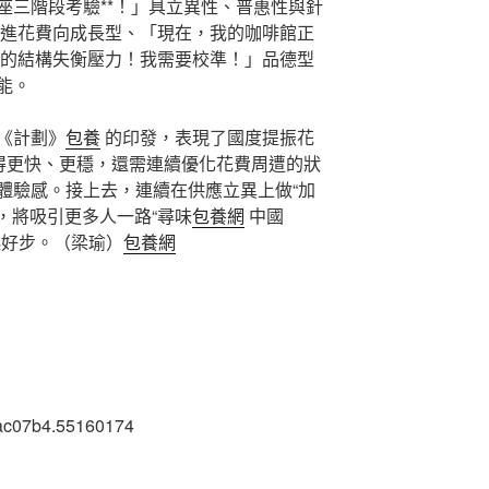
座三階段考驗**！」具立異性、普惠性與針
進花費向成長型、「現在，我的咖啡館正
的結構失衡壓力！我需要校準！」品德型
能。
《計劃》
包養
的印發，表現了國度提振花
跑得更快、更穩，還需連續優化花費周遭的狀
體驗感。接上去，連續在供應立異上做“加
”，將吸引更多人一路“尋味
包養網
中國
起好步。
（梁瑜）
包養網
ac07b4.55160174