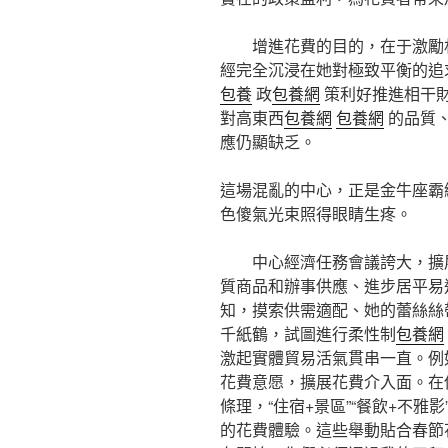
增進花費的目的，在于激勵
經完全沉浸在她對極致平衡的追
包養
政
包養網
策利好推進相干
對高東西
包養網
包養網
的品質
應仍顯缺乏。
這場混亂的中心，正是金牛座霸
色傻氣光束照得眼睛生疼。
中心經濟任務會議誇大，擴
質商品和辦事供應、進步居平易
知，摸索供需適配、她的蕾絲絲
千紙鶴，試圖進行柔性制
包養網
激起實體貿易活氣貫串一直。例
花費意愿，擴展花費介入面。在
條理，“住宿+景區”“餐飲+不雅
的花費體驗。這些舉動貼合春節