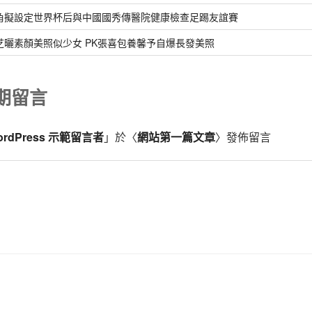
角擬設定世界杯后與中國國秀傳醫院健康檢查足踢友誼賽
芝曬素顏美照似少女 PK張喜包養馨予自爆長發美照
期留言
ordPress 示範留言者
」於〈
網站第一篇文章
〉發佈留言