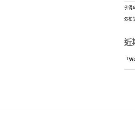
佛得
張柏
近
「
W