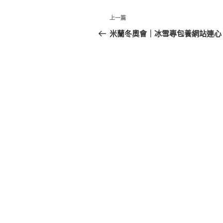
文
上
上一篇
章
一
米蘭冬奧會｜冰雪專包養網站連心
篇
導
文
覽
章