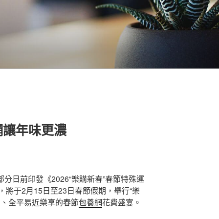
網讓年味更濃
部分日前印發《2026“樂購新春”春節特殊運
將于2月15日至23日春節假期，舉行“樂
動、全平易近樂享的春節
包養網
花費盛宴。