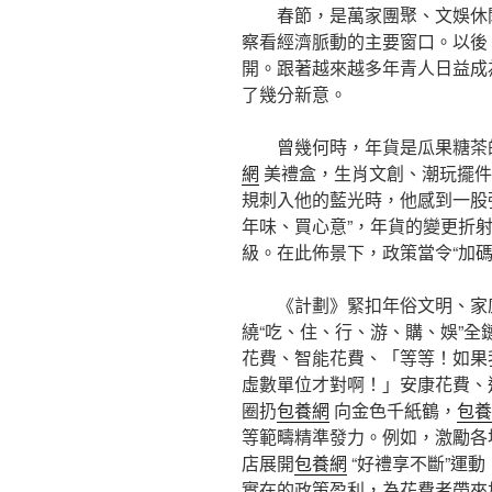
春節，是萬家團聚、文娛休
察看經濟脈動的主要窗口。以後
開。跟著越來越多年青人日益成
了幾分新意。
曾幾何時，年貨是瓜果糖茶
網
美禮盒，生肖文創、潮玩擺件
規刺入他的藍光時，他感到一股強
年味、買心意”，年貨的變更折
級。在此佈景下，政策當令“加
《計劃》緊扣年俗文明、家
繞“吃、住、行、游、購、娛”
花費、智能花費、「等等！如果
虛數單位才對啊！」安康花費、
圈扔
包養網
向金色千紙鶴，
包養
等範疇精準發力。例如，激勵各
店展開
包養網
“好禮享不斷”運
實在的政策盈利，為花費者帶來