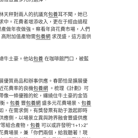
林天秤對兩人的抗議充
包養
耳不聞，她已
求中。花費者增添收入，更在于經由過程
財產做年夜做強。察看年貨花費市場，人們
、高附加值產物需
包養網
求茂盛，這方面供
總牛土豪。他站
包養
在咖啡館門口，被藍
展優質商品和辦事供應。春節恰是擴展優
近花費率的良機
包養網
。梳理《計劃》可
帶像一條優雅的蛇，纏繞住牛土豪的金箔
衡。
包養
豐
包養網
盛多元花費場景、
包養
如，在需求側，有獎發票有助于激起即時
供應側，以場景立異與跨界融會豐盛供應
影”等組合產物，
包養
可以或許發明“1+1>2”
花費場景，兼「你們兩個，給我聽著！現