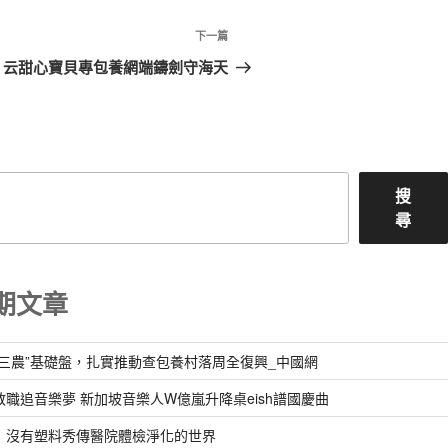
下
下一篇
一
｜云甜心寶貝專包養網端鑄劍守海天
篇
文
章
搜
尋
期文章
“三農”基礎盤，扎實推動查包養村落周全復興_中國網
教職追音樂夢 新加坡音樂人W億嵐升降桌eish譜國慶曲
：沒有塑料秀傳醫院體檢淨化的世界