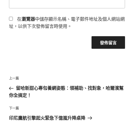
在
瀏覽器
中儲存顯示名稱、電子郵件地址及個人網站網
址，以供下次發佈留言時使用。
文
上
上一篇
章
一
留哈新甜心專包養網姿態：領補助、找對象，哈爾濱幫
導
篇
你全搞定！
覽
文
章
下
下一篇
一
印尼鷹航引擎起火緊急下億嵐升降桌降
篇
文