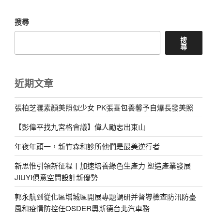
章
搜尋
搜
尋
近期文章
張柏芝曬素顏美照似少女 PK張喜包養馨予自爆長發美照
【彭偉平找九宮格會議】偉人勵志出東山
年夜年頭一，新竹森和診所他們是最美逆行者
新思惟引領新征程丨加速培養綠色生產力 塑造產業發展
JIUYI俱意空間設計新優勢
郭永航到從化區增城區開展專題調研并督導檢查防汛防臺
風和疫情防控任OSDER奧斯德台北汽車務