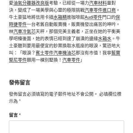
愛
油氣分離器改良版
考驗，已經從一場力
汽車材料
量對
決，變成了一場美學與心靈的極限挑戰
汽車零件進口商
。
牛土豪猛地將信用卡插
水箱精
進咖啡館
Audi零件
門口的
保
時捷零件
一台老舊自動販賣機，販賣機發出痛苦的呻吟。
林
汽車冷氣芯
天秤，那個完美主義者，正坐在她的平衡美
學吧檯後面，她的表情已經到達了崩潰的邊緣
水箱水
。牛
土豪聽到要用最便宜的鈔票換取水瓶座的眼淚，驚恐地大
叫：「眼淚？
賓士零件
汽車機油芯
那沒有市值！我寧
藍寶
堅尼零件
願用一棟別墅換！
汽車零件
」
發佈留言
發佈留言必須填寫的電子郵件地址不會公開。
必填欄位標
示為
*
留言
*