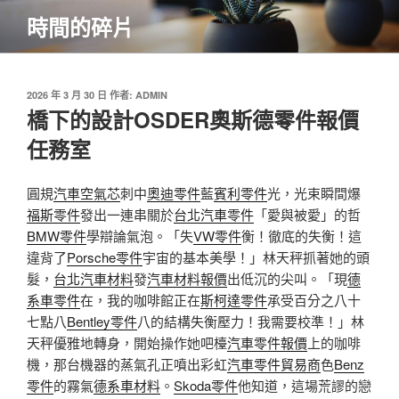
跳
時間的碎片
至
主
要
內
發
2026 年 3 月 30 日
作者:
ADMIN
佈
橋下的設計OSDER奧斯德零件報價
容
於
任務室
圓規
汽車空氣芯
刺中
奧迪零件
藍
賓利零件
光，光束瞬間爆
福斯零件
發出一連串關於
台北汽車零件
「愛與被愛」的哲
BMW零件
學辯論氣泡。「失
VW零件
衡！徹底的失衡！這
違背了
Porsche零件
宇宙的基本美學！」林天秤抓著她的頭
髮，
台北汽車材料
發
汽車材料報價
出低沉的尖叫。「現
德
系車零件
在，我的咖啡館正在
斯柯達零件
承受百分之八十
七點八
Bentley零件
八的結構失衡壓力！我需要校準！」林
天秤優雅地轉身，開始操作她吧檯
汽車零件報價
上的咖啡
機，那台機器的蒸氣孔正噴出彩虹
汽車零件貿易商
色
Benz
零件
的霧氣
德系車材料
。
Skoda零件
他知道，這場荒謬的戀