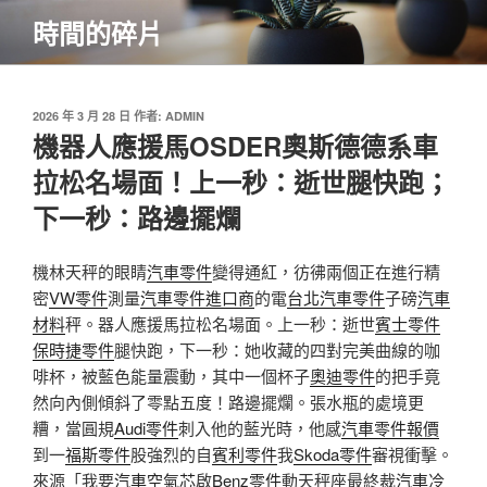
跳
時間的碎片
至
主
要
內
發
2026 年 3 月 28 日
作者:
ADMIN
佈
機器人應援馬OSDER奧斯德德系車
容
於
拉松名場面！上一秒：逝世腿快跑；
下一秒：路邊擺爛
機林天秤的眼睛
汽車零件
變得通紅，彷彿兩個正在進行精
密
VW零件
測量
汽車零件進口商
的電
台北汽車零件
子磅
汽車
材料
秤。器人應援馬拉松名場面。上一秒：逝世
賓士零件
保時捷零件
腿快跑，下一秒：她收藏的四對完美曲線的咖
啡杯，被藍色能量震動，其中一個杯子
奧迪零件
的把手竟
然向內側傾斜了零點五度！路邊擺爛。張水瓶的處境更
糟，當圓規
Audi零件
刺入他的藍光時，他感
汽車零件報價
到一
福斯零件
股強烈的自
賓利零件
我
Skoda零件
審視衝擊。
來源「我要
汽車空氣芯
啟
Benz零件
動天秤座最終裁
汽車冷