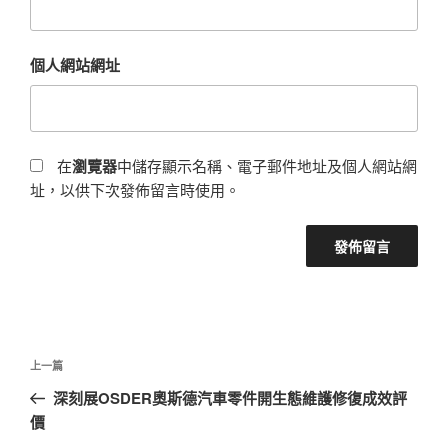
個人網站網址
在
瀏覽器
中儲存顯示名稱、電子郵件地址及個人網站網
址，以供下次發佈留言時使用。
文
上
上一篇
章
一
深刻展OSDER奧斯德汽車零件開生態維護修復成效評
導
篇
價
覽
文