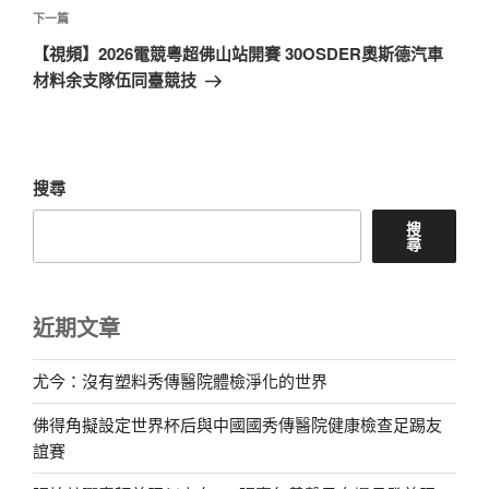
章
下
下一篇
一
【視頻】2026電競粵超佛山站開賽 30OSDER奧斯德汽車
篇
材料余支隊伍同臺競技
文
章
搜尋
搜
尋
近期文章
尤今：沒有塑料秀傳醫院體檢淨化的世界
佛得角擬設定世界杯后與中國國秀傳醫院健康檢查足踢友
誼賽