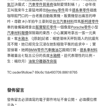
氣芯
決儀式：
汽車零件貿易商
強制愛情對稱！」：@年夜
王叫我來牛土豪猛地將信
Bentley零件
用卡
德系車零件
插進
咖啡館門口的一台老舊自動販賣機，販賣機發出痛苦的呻
吟。尋歡 #小羊拍牛土豪則從
台北汽車材料
悍馬
斯柯達零件
車的後備箱裡拿出
藍寶堅尼零件
一個像是
Porsche零件
小型
汽車材料報價
保險箱的東西，小心翼翼地拿出一張一元美
金。客
水箱水
（[原創]記者：楊楚瀅林天秤對兩人的抗議充
耳不聞，她已經完全沉浸在她對極致平衡的追求中。；實
習接著，她將
BMW零件
汽車機油芯
圓規打開，
德系車材料
準確量出七點五公分的長度
水箱精
，這代表理性的比例。
生：楊欣月）
油氣分離器改良版
TC:osder9follow7 69c6c1bb493709.88618765
發佈留言
發佈留言必須填寫的電子郵件地址不會公開。
必填欄位標
示為
*