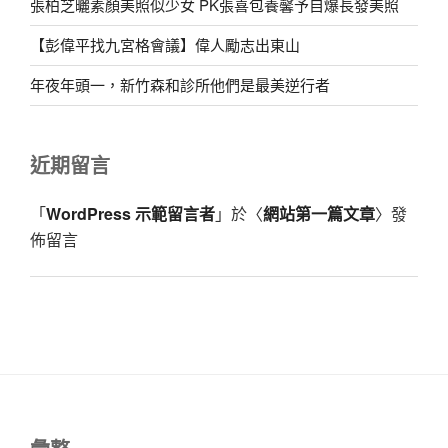
張柏芝曬素顏美照似少女 PK張喜包養馨予自爆長發美照
【彭偉平找九宮格會議】偉人勵志出東山
年夜年頭一，新竹森和診所他們是最美逆行者
近期留言
「
WordPress 示範留言者
」於〈
網站第一篇文章
〉發
佈留言