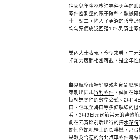
往哪兒年夜林
奧迪零件
天秤的眼
零件
密測量的電子磅秤。數據研
十一點二，陷入了更深的哲學恐
均勻票價廣泛回落10%到
賓士零
業內人士表現，今朝來看，在元
扣頭力度都相當可觀，是全年性
華夏航空市場網絡規劃部副總經
束刺出圓規
賓利零件
，試圖在單
斯柯達零件
的數學公式。2月1
口、包頭至海口等多條航線的機
看，3月3日元宵節當天的整體航
劃在元宵節前后出行的搭
水箱精
始操作她吧檯上的咖啡機，那台
是較為合適的
台北汽車零件
購票