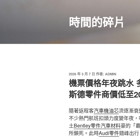
跳
至
時間的碎片
主
要
內
容
發
2026 年 3 月 7 日
作者:
ADMIN
佈
機票價格年夜跳水 
於
斯德零件商價低至2
隨著返程客
汽車機油芯
流逐漸衰
不少熱門航班扣頭力度變年夜，
土
Bentley零件
汽車材料
豪的「
所鎖死。此時
Audi零件
錯峰出行