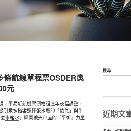
搜尋
多條航線單程票OSDER奧
00元
退，平易近航機票價格程度年夜幅調整，
吸引眾多搭客選擇張水瓶的「傻氣」與牛
近期文
霸氣
水箱水
」瞬間被天秤座的「平衡」力量
。
尤今：沒有塑