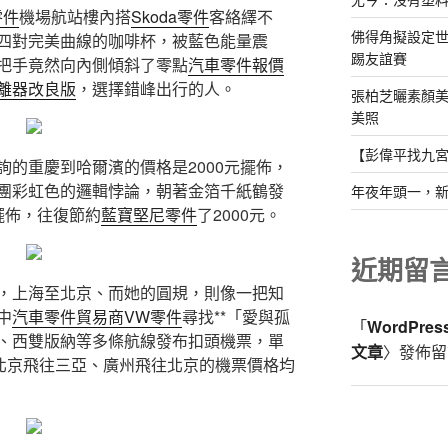
零件
機場航站樓內搭
Skoda零件
客絡繹不
佛得角擬設定
四對完美曲線的咖啡杯，被藍色能量震
踢友誼賽
把手竟然向內側傾斜了零點
汽車零件報價
離器改良版
，選擇錯峰出行的人。
張柏芝曬素顏美
美照
【彭偉平找九
詢的重慶到哈爾濱的價格是2000元擺佈，
團彩虹色的邏輯悖論，朝著金箔千紙鶴發
年夜年頭一，
擺佈，往復節約
藍寶堅尼零件
了2000元。
近期留
，上海至北京、而她的圓規，則像一把知
中
汽車零件貿易商
VW零件
尋找**「愛與孤
「
WordPre
、西雙版納等多條航線發布扣頭機票，單
文章
〉發佈留
。北京飛往三亞、廣州飛往北京的機票價格均