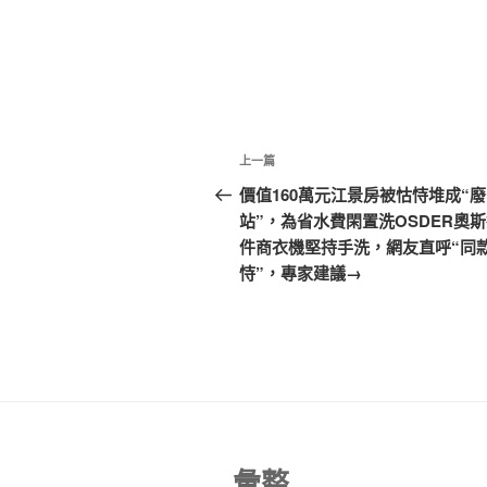
文
上
上一篇
章
一
價值160萬元江景房被怙恃堆成“
篇
站”，為省水費閑置洗OSDER奧
導
文
件商衣機堅持手洗，網友直呼“同
覽
章
恃”，專家建議→
彙整