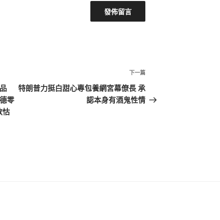
下
下一篇
一
廢品
特朗普力挺白甜心專包養網宮幕僚長 承
篇
斯德零
認本身有酒鬼性情
文
款怙
章