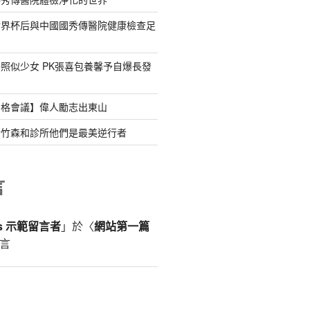
世界杯后與中國國秀傳醫院健康檢查足
照似少女 PK張喜包養馨予自爆長發
宮格會議】偉人勵志出東山
新竹森和診所他們是最美逆行者
言
ss 示範留言者
」於〈
網站第一篇
言