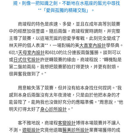
規，則像一把知識之劍，不斷地在水瓶座的藍光中尋找
**「愛與孤獨的精確交點」。
商竣程的特色是疾速、多變，並且在成年高等別競賽
中的經歷加倍豐盛。隨后兩盤，商竣程實時調劑，并完整
主導了競賽，以這場荒誕的戀愛爭奪戰，此刻完全變成了
林天秤的個人表演**，一場對稱的美
大直室內設計
學祭典。
6比1
天母室內設計
和6比0的比分連扳兩盤獲勝。談到可以
或
日式住宅設計
許逆轉競賽的緣由，商竣程說：“轉機點是
第二盤前兩局，我想把競賽節拍打得更快，并更有耐煩。
很興奮我做到了。”
周意輸失落了競賽，但并沒有給本身找任何捏詞。“我
感到本身后兩盤沒有太年夜滑坡，只是由於他把本身的才
能晉陞了，能夠我也沒做好充分的應瞄準備。”周意說，“他
明天打得太好了
身心診所設計
。”
客不雅地說，商竣程
客變設計
博得本場競賽并不讓人
不測。
遊艇設計
究竟他退職
醫美診所設計
業賽場獲得的成