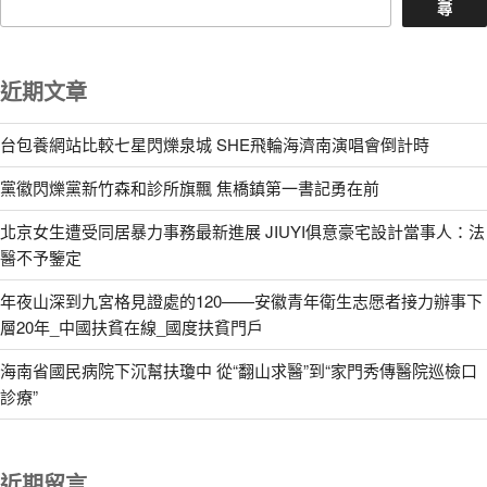
尋
近期文章
台包養網站比較七星閃爍泉城 SHE飛輪海濟南演唱會倒計時
黨徽閃爍黨新竹森和診所旗飄 焦橋鎮第一書記勇在前
北京女生遭受同居暴力事務最新進展 JIUYI俱意豪宅設計當事人：法
醫不予鑒定
年夜山深到九宮格見證處的120——安徽青年衛生志愿者接力辦事下
層20年_中國扶貧在線_國度扶貧門戶
海南省國民病院下沉幫扶瓊中 從“翻山求醫”到“家門秀傳醫院巡檢口
診療”
近期留言