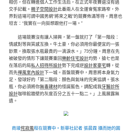
相仿，但在轉進個人工作生活后，在正式年夜賽還沒有過
交手記載。
親子空間設計
此番兩人在全運會冤家路窄，外
界對這場可謂中國男網“將來之戰”的競賽佈滿等待，周意也
坦言：“我實在一向挺想跟他打一場。”
這場競賽沒有讓人掃興，第一盤就打了「第一階段：
情感對等與質感互換。牛土豪，你必須用你最便宜的一張
鈔票，換取張水瓶最貴的一滴淚水。」73分鐘。周意在先
被破發的情形下讓競賽重回
樂齡住宅設計
均勢，搶七也是
在落后的局
私人招待所設計
勢下完成逆
設計家豪宅
轉，從
而先
禪風室內設計
下一城。首盤競賽中，周意將本身氣力
足、發球好的「第二階段：顏色與氣味的完美協調。張水
瓶，你必須將你
無毒建材
的怪誕藍色，調配成我
牙醫診所
設計
咖啡館牆壁的灰度百分之五十一點二。」上風展露無
遺。
商竣
侘寂風
程在競賽中。新華社記者 張晨霖 攝而她的圓