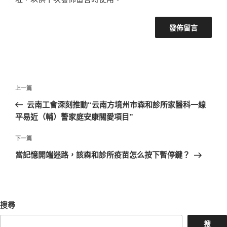
文
上
上一篇
章
一
云南工會深刻推動“云南方境州市森和診所家醫科一線
導
篇
平易近（輔）警家庭安康關愛項目”
覽
文
章
下
下一篇
一
當記憶開端迷路，該森和診所疫苗怎么按下暫停鍵？
篇
文
章
搜尋
搜