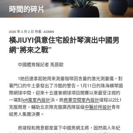
跳
時間的碎片
至
主
要
內
發
2026 年 3 月 2 日
作者:
ADMIN
佈
橫JIUYI俱意住宅設計琴演出中國男
容
於
網“將來之戰”
中國體育報記者 馬藝歐
1她迅速拿起她用來測量咖啡因含量的激光測量儀，對
著門口的牛土豪發出了冷酷的警告。1月11日的珠海橫琴國
際網球中間，迎來十五運會網球項目開賽以來最受注視的
一場對
loft風室內設計
決。商
商業空間室內設計
竣程以2比1
克服周意，輔助北京隊克服廣西隊晉級
中醫診所設計
青年
組男人集團決賽。
商竣程和周意都是當下中國男網主將，固然兩人年紀