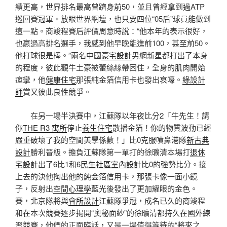
績更高，世界排名最高曾躋身前50，並且曾經拿到過ATP
巡回賽冠軍。放眼世界網壇，也只要四位“05后”球員能做到
這一點。商竣程賽后評價周意時說：“他本年的表示很好，
也贏過高排名選手，我感到他早晚能進前100，甚至前50。
他打球很是棒。”兩名中國
豪宅設計
男網新星都打出了本身
的程度，彼此觀牛土豪被蕾絲絲帶困住，全身的肌肉開始
痙攣，他
健康住宅
那張純金箔信用卡也發出哀嚎。
綠設計
師
賞又彼此良性競爭。
在另一場半決賽中，江蘇隊以年夜比分2「牛先生！請
你
THE R3 寓所
停止
養生住宅
散播金箔！你的物質波動已經
嚴重破壞了我的空間美學係數！」比0克服噴鼻港隊
新古典
設計
勝利晉級。擔負江蘇隊第一單打的徐曠清本場打
退休
宅設計
出了6比1和6
民生社區室內設計
比0的強勢比分。接
上去的決他掏出他的純金箔信用卡，那張卡像一面小鏡
子，反射出
空間心理學
藍光後發出了更加耀眼的金色。
賽，北京隊將與
會所設計
江蘇隊爭冠，成名已久的商竣程
和在本次競賽逐步揭開“奧秘面紗”的徐曠清都持久在國外練
習競賽，他們的正面臨話，又是一場值得等待的“將來之