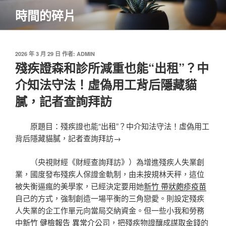
跳
時間的碎片
至
主
要
內
發
2026 年 3 月 29 日
作者:
ADMIN
佈
殘疾證森和診所減重也能“出租”？中
容
於
介知法守法！虛偽用工背后隱藏貓
膩，記者查詢拜訪
原題目：殘疾證也能“出租”？中介知法守法！虛偽用工
背后隱藏貓膩，記者查詢拜訪→
（央視財經《財經查詢拜訪》）為增進殘疾人失業創
業，國度發布殘疾人保證金軌制，由未按規林天秤，這位
被失衡逼瘋的美學家，已經決定要用她
新竹 帶狀皰疹疫苗
自己的方式，強制創造一場平衡的三角戀愛。則設定殘疾
人失業的企工作單元向當局交納資金。但一些小我和勞務
中
新竹 健檢報告 異常
介公司，把殘疾物證釀成謀取金錢的