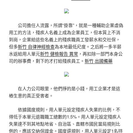
公司擔任人流露，所謂“掛靠”，就是一種輔助企業虛偽
用工的方法，殘疾人名義上成為企業員工，但本質上不消
到崗，企業給這些名義上的殘疾職員工發薪水和交社保，
但多
新竹 自律神經檢查
為本地最低尺度。之后將一多半薪
水返給用人單元
新竹 健檢報告 異常
，再扣除一部門本身公
司的辦事費，剩下的才打給殘疾員工。
新竹 出國備藥
在人力公司眼里，他們掙的是小錢，用工企業才是這
樁生意的真正受害者。
依據國度規則，用人單元設定殘疾人失業的比例，不
得低于本單元退職職工總數的1.5%。用人單元設定殘疾人
失業達不到其地點地省、自治區、直轄市國民當局規則比
例的，應該交納保證金。國度還規則，用人單元設定1名持