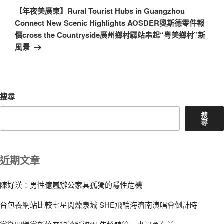
一
【年夜美廣東】Rural Tourist Hubs in Guangzhou
篇
Connect New Scenic Highlights AOSDER奧斯德零件報
文
價cross the Countryside廣州鄉村驛站串起“粵美鄉村”新
章
風景
搜尋
搜
尋
近期文章
陳好漢：男性億嵐辦公家具孤獨的隱性危機
台包養網站比較七星閃爍泉城 SHE飛輪海濟南演唱會倒計時