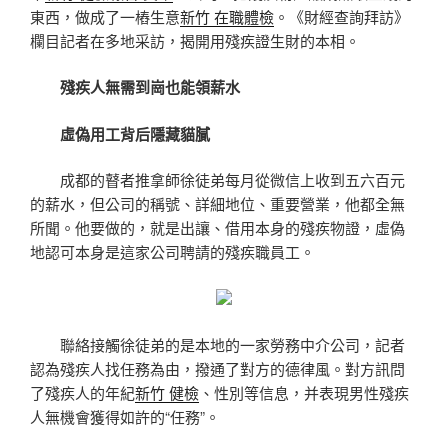
東西，做成了一樁生意
新竹 在職體檢
。《財經查詢拜訪》
欄目記者在多地采訪，揭開用殘疾證生財的本相。
殘疾人無需到崗也能領薪水
虛偽用工背后隱藏貓膩
成都的瞽者推拿師徐徒弟每月從微信上收到五六百元
的薪水，但公司的稱號、詳細地位、重要營業，他都全無
所聞。他要做的，就是出讓、借用本身的殘疾物證，虛偽
地認可本身是這家公司聘請的殘疾職員工。
聯絡接觸徐徒弟的是本地的一家勞務中介公司，記者
認為殘疾人找任務為由，撥通了對方的德律風。對方訊問
了殘疾人的年紀
新竹 健檢
、性別等信息，并表現男性殘疾
人無機會獲得如許的“任務”。