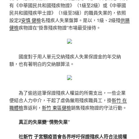
有《中華國民共和國殘疾物證》（1級至2級）或《中華國
民共和國殘疾甲士證》（1級至3級）的職員失業的，依照
設定2
安慎 健檢
名殘疾人失業盤算。是以，1級、2級殘
供膳
健檢
疾物證在“掛靠殘疾物證”市場最受接待。
國度對于用人單元交納殘疾人失業保證金的年交納
額，也有著明白的交納額算法。
為了偷逃這筆保證殘疾人權益的所需支出，一些企業
便結合人力中介，干起了虛偽僱用殘疾職員工，掛
新竹 在
職體檢
靠返利，
新竹 東區健檢
銷售殘疾物證的守法行動。
真正的失業變“情勢失業”
社
新竹 子宮頸疫苗
會各界呼吁保證殘疾人符合法規權