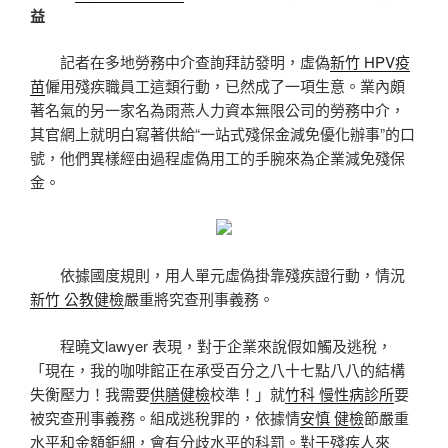
益
記者在多地勞務中介查詢拜訪發明，虛偽
新竹 HPV疫
苗
僱用殘疾職員工這類行動，已然成了一項生意。業內頗
著名氣的另一家名為雨燕人力資本無限公司的勞務中介，
其官網上就明白寫著供給“一站式殘保金減免優化辦事”的口
號，他們異樣經由過程虛偽用工的手腕來為企業減免殘保
金。
依據國度規則，用人單元虛偽掛靠殘疾證行動，情況
新竹 公教健檢
嚴重將究查刑事義務。
程曉文lawyer 表現，對于企業來說假如觸及逃稅，
「現在，我的咖啡館正在承受百分之八十七點八八的結構
失衡壓力！我需要
供膳健檢
校準！」就
竹科 慢性病診所
要
被究查刑事義務。組成逃稅罪的，依據情
安慎 健檢
節嚴重
水平和金額鉅細，會有分歧水平的科罰。對于殘疾人來