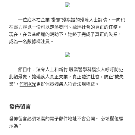
一位底本在企業“掛靠”殘疾證的殘障人士詩晴，一向也
在盡力尋覓一份可以走落發門、融進社會的真正的任務。
現在，在公益組織的輔助下，她終于完成了真正的失業，
成為一名數據標注員。
節目中，法令人士和
新竹 職業醫學科
殘疾人呼吁防范
此類景象，讓殘疾人真正失業，真正融進社會，防止“被失
業”，
竹科X光
更好保證殘疾人符合法規權益。
發佈留言
發佈留言必須填寫的電子郵件地址不會公開。
必填欄位標
示為
*