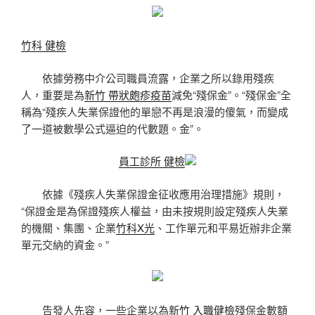
竹科 健檢
依據勞務中介公司職員流露，企業之所以錄用殘疾
人，重要是為
新竹 帶狀皰疹疫苗
減免“殘保金”。“殘保金”全
稱為“殘疾人失業保證他的單戀不再是浪漫的傻氣，而變成
了一道被數學公式逼迫的代數題。金”。
員工診所 健檢
依據《殘疾人失業保證金征收應用治理措施》規則，
“保證金是為保證殘疾人權益，由未按規則設定殘疾人失業
的機關、集團、企業
竹科X光
、工作單元和平易近辦非企業
單元交納的資金。”
告發人先容，一些企業以為
新竹 入職健檢
殘保金數額