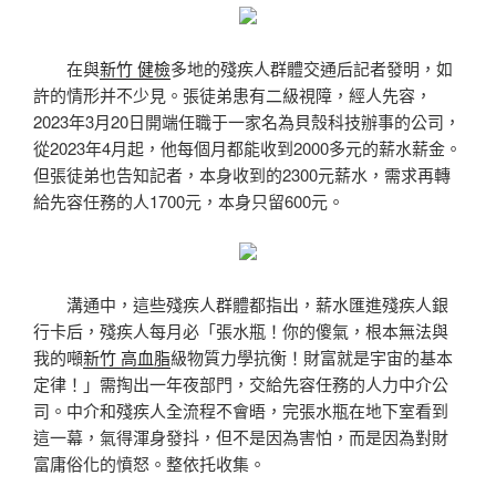
在與
新竹 健檢
多地的殘疾人群體交通后記者發明，如
許的情形并不少見。張徒弟患有二級視障，經人先容，
2023年3月20日開端任職于一家名為貝殼科技辦事的公司，
從2023年4月起，他每個月都能收到2000多元的薪水薪金。
但張徒弟也告知記者，本身收到的2300元薪水，需求再轉
給先容任務的人1700元，本身只留600元。
溝通中，這些殘疾人群體都指出，薪水匯進殘疾人銀
行卡后，殘疾人每月必「張水瓶！你的傻氣，根本無法與
我的噸
新竹 高血脂
級物質力學抗衡！財富就是宇宙的基本
定律！」需掏出一年夜部門，交給先容任務的人力中介公
司。中介和殘疾人全流程不會晤，完張水瓶在地下室看到
這一幕，氣得渾身發抖，但不是因為害怕，而是因為對財
富庸俗化的憤怒。整依托收集。