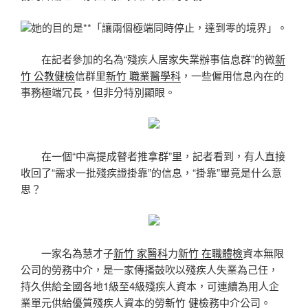
她的目的是**「讓兩個極端同時停止，達到零的境界」。
在記者參加的名為“殘疾人居家失業辦事信息群”的微
新
竹 公教健檢
信群里
新竹 職業醫學科
，一些僱用信息內在的
事務極端冗長，但非分特別顯眼。
在一個“中高提成瞽者推拿群”里，記者看到，有人直接
收回了“需求一批殘疾證掛靠”的信息，“掛靠”畢竟是什么意
思？
一家名為慧才子
新竹 家醫科
力
新竹 在職體檢
資本無限
公司的勞務中介，是一家傳播鼓吹以殘疾人失業為己任，
持久供給全國各地1級至4級殘疾人資本，可連續為用人企
業單元供給優質殘疾人資本的勞
新竹 健檢
務中介公司。