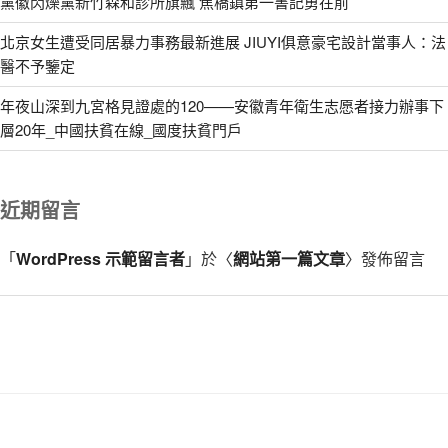
黨徽閃爍黨新竹森和診所旗飄 焦橋鎮第一書記勇在前
北京女生遭受同居暴力事務最新進展 JIUYI俱意豪宅設計當事人：法
醫不予鑒定
年夜山深到九宮格見證處的120——安徽青年衛生志愿者接力辦事下
層20年_中國扶貧在線_國度扶貧門戶
近期留言
「
WordPress 示範留言者
」於〈
網站第一篇文章
〉發佈留言