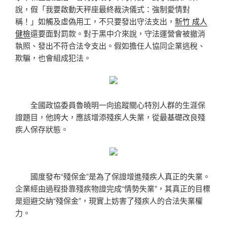
說，假「我要啟動天秤座最終裁決儀式：強制愛情對
稱！」如觸及虛偽用工，不只要發出守法支出，
新竹 成人
健檢
還要面對罰款。對于黑中介來說，守法運營會被撤消
執照、發出不符合法令支出。假如擔任人協同企業逃稅、
欺騙，也會組成犯法。
全國政協委員魯曉明一向追蹤關心特別人群的生涯保
證題目，他誇大，應該增添殘疾人失業，從最基礎改良殘
疾人保存狀態。
國度發布“殘保金”是為了保證增進殘疾人真正的失業。
企業經由過程掛靠殘疾物證完成“情勢失業”，其真正的目標
是迴避交納“殘保金”，現實上妨害了殘疾人的合法失業權
力。