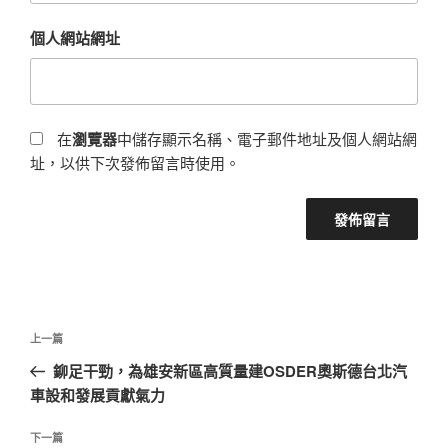
個人網站網址
在
瀏覽器
中儲存顯示名稱、電子郵件地址及個人網站網
址，以供下次發佈留言時使用。
文
上
上一篇
章
一
鉚足干勁，為雄安新區高質量建OSDER奧斯德台北汽
導
篇
車設和發展貢獻氣力
覽
文
章
下
下一篇