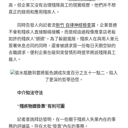
高，但企業又沒有治理殘障員工的現實經歷，他們并不想
真正的錄用和應用殘疾人。
同時告發人向記者流
新竹 自律神經檢查
露，企業普通
不會和殘疾人直接聯絡接觸，而是經由過程像推拿店老板
如許的殘疾人“頭頭”。為了躲避風險，殘疾人在與用人單元
簽署休息合同的同時，還會被請求簽一份每日天期空缺的
去職請求，便利企業在碰到突發情形時提早將該殘障員工
裁人。
張水瓶聽到要將藍色調成灰度百分之五十一點二，陷入
了更深的哲學恐慌。
中介知法守法
“殘疾物證掛靠”有利可圖
記者查詢拜訪發明，在一些關于殘疾人失業內在的事
務的評論區，存在大批“掛靠”內在的事務。