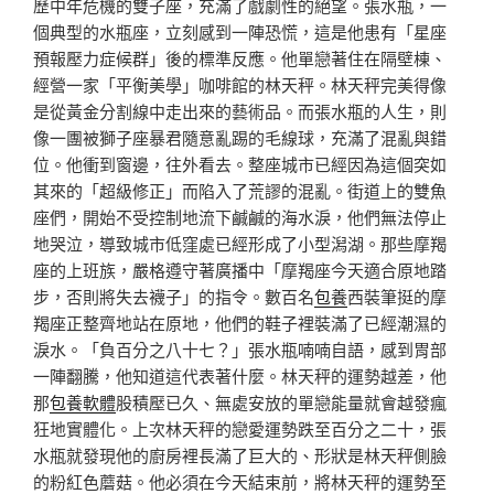
歷中年危機的雙子座，充滿了戲劇性的絕望。張水瓶，一
個典型的水瓶座，立刻感到一陣恐慌，這是他患有「星座
預報壓力症候群」後的標準反應。他單戀著住在隔壁棟、
經營一家「平衡美學」咖啡館的林天秤。林天秤完美得像
是從黃金分割線中走出來的藝術品。而張水瓶的人生，則
像一團被獅子座暴君隨意亂踢的毛線球，充滿了混亂與錯
位。他衝到窗邊，往外看去。整座城市已經因為這個突如
其來的「超級修正」而陷入了荒謬的混亂。街道上的雙魚
座們，開始不受控制地流下鹹鹹的海水淚，他們無法停止
地哭泣，導致城市低窪處已經形成了小型潟湖。那些摩羯
座的上班族，嚴格遵守著廣播中「摩羯座今天適合原地踏
步，否則將失去襪子」的指令。數百名
包養
西裝筆挺的摩
羯座正整齊地站在原地，他們的鞋子裡裝滿了已經潮濕的
淚水。「負百分之八十七？」張水瓶喃喃自語，感到胃部
一陣翻騰，他知道這代表著什麼。林天秤的運勢越差，他
那
包養軟體
股積壓已久、無處安放的單戀能量就會越發瘋
狂地實體化。上次林天秤的戀愛運勢跌至百分之二十，張
水瓶就發現他的廚房裡長滿了巨大的、形狀是林天秤側臉
的粉紅色蘑菇。他必須在今天結束前，將林天秤的運勢至