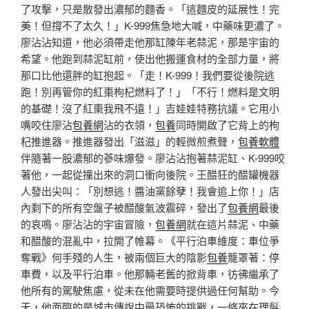
了攻擊，只是散發出濃郁的麵香。「這麵皮的延展性！完
美！但撐不了太久！」K-999焦急地大喊，中藥味更濃了。
廖沾沾知道，他必須帶走他那缸陳年老蒜泥，那是宇宙的
希望。他跑到蒜泥缸前，使出他搬運食材的全部力量，將
那口比他還胖的缸抱起。「走！K-999！我們要從後院逃
跑！別再管你的紅棗枸杞燃料了！」「不行！燃料是文明
的基礎！沒了紅棗我飛不遠！」吉娃娃特務抗議。它用小
嘴咬住廖沾
包養網
沾的衣領，
包養
同時開啟了它背上的枸
杞推進器。推進器發出「滋滋」的輕微煎煮聲，
包養軟體
伴隨著一股濃郁的蔘味爆發。廖沾沾抱著蒜泥缸、K-999咬
著他，一起從撞出來的洞口衝向後院。王醋狂的醋罐機器
人發出尖叫：「別想逃！醬油黨餘孽！我會追上你！」店
內剩下的所有空盤子被醋酸氣波震碎，發出了
包養網
最後
的哀鳴。廖沾沾的宇宙冒險，
包養網
就在這片蒜泥、中藥
和醋酸的混亂中，拉開了帷幕。《平行泊車維度：車位爭
奪戰》何手殘的人生，被兩個巨大的陰影
包養
籠罩著：停
車費，以及平行泊車。他那輛老舊的掀背車，彷彿繼承了
他所有的駕駛焦慮，從未在他需要時提供過任何幫助。今
天，他面臨的是城市傳說中最恐怖的挑戰，一條夾在理髮