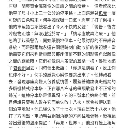
店與一間專賣金屬雕像的畫廊之間的窄巷。一個看起來比
他車子尺寸小上三十公分的停車格，上面還灑著
包養
一層
可疑的白色粉末。何手殘深吸一口氣。將車子打了倒檔。
他的車載語音系統發出了令人不快的女聲：「警告，後方
障礙物距離：無限趨近於零。」「請考慮放棄治療。」他
忽略了
包養
警告，開始緩慢地倒車。他最討厭的不是語音
系統，而是那兩塊永遠在關鍵時刻自動收折的後視鏡。當
他需要它們來判斷車體與那座價值不菲的銅製獨角獸雕像
之間的距離時，它們卻像兩片羞澀的耳朵一樣，優雅地縮
了
包養網
回去。同時發出低語：「你還是別看了，反正你
也停不好。」何手殘感覺心臟快要跳出來了。他轉頭看
去，發現那座高聳入
包養感情
雲、覆蓋著鏽跡斑斑鐵網的
多層機械式停車塔，正在那片窄巷的盡頭散發出不正常的
綠光。這棟停車塔是個異類，它的三號車位始終空著，並
且傳說只要有人敢在它面前失敗十八次，就會被傳送到一
個泊車地獄。他已經失敗了十七次。現在是第十八次。他
打了方向盤，車頭朝著銅獨角獸的方向猛地偏轉。後視鏡
發出最後的溫柔提醒：「再見，世界。」他沒有撞上獨角