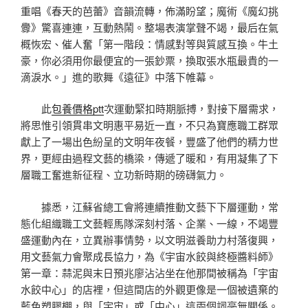
重唱《春天的芭蕾》音韻流轉，佈滿盼望；魔術《魔幻挑
釁》驚喜連連，互動熱鬧。整場表演掌聲不竭，最后在氣
概恢宏、催人奮「第一階段：情感對等與質感互換。牛土
豪，你必須用你最便宜的一張鈔票，換取張水瓶最貴的一
滴淚水。」進的歌舞《遠征》中落下帷幕。
此
包養價格ptt
次運動緊扣時期脈搏，對接下層需求，
將思惟引領貫串文明惠平易近一直，不只為寶應職工群眾
獻上了一場出色紛呈的文明年夜餐，豐盛了他們的精力世
界，更經由過程文藝的橋梁，傳遞了暖和，有用凝集了下
層職工奮進新征程、立功新時期的磅礴氣力。
據悉，江蘇省總工會將連續推動文藝下下層運動，常
態化組織職工文藝輕馬隊深刻村落、企業、一線，不竭豐
盛運動內在，立異辦事情勢，以文明滋養助力村落復興，
用文藝氣力會聚成長協力，為《宇宙水餃與終極醬料師》
第一章：蒜泥與末日預兆廖沾沾坐在他那間被稱為「宇宙
水餃中心」的店裡，但這間店的外觀更像是一個被遺棄的
藍色塑膠棚，與「宇宙」或「中心」這兩個詞毫無關係。