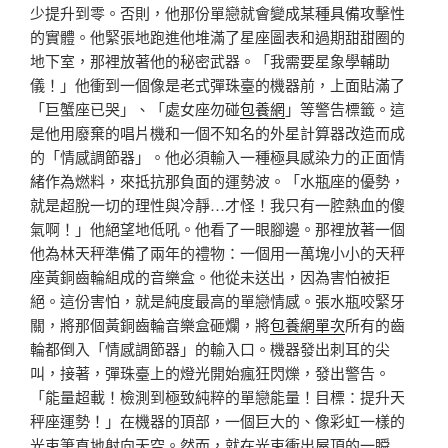
少提升到零。否則，他那份單戀就會變成某種具備攻擊性
的實體。他緊張地跑進他堆滿了星座圖表和過期甜甜圈的
地下室，那裡放著他的秘密武器。「我需要星象學輔助
儀！」他衝到一個像是老式彈珠臺的機器前，上面貼滿了
「巨蟹座已哭」、「處女座勿碰
包養網
」等警告標籤。這
是他用廢棄的唱片機和一個不知名的外星計算器改造而成
的「情感調節器」。他必須輸入一種極具感染力的正面情
緒作為燃料，來抵抗那負面的運勢波。「水瓶座的優勢，
就是超脫一切的理性與冷靜…才怪！我只有一腔熱血的傻
氣啊！」他絕望地低吼。他看了一眼腳邊。那裡放著一個
他為林天秤準備了兩年的禮物：一個用一萬塊小小的天秤
座黃銅齒輪組成的音樂盒。他從未送出，因為害怕被拒
絕。這份害怕，就是純度最高的單戀情感。張水瓶咬緊牙
關，將那個黃銅齒輪音樂盒砸爛，將
包養網單次
所有的齒
輪都倒入「情感調節器」的輸入口。機器發出刺耳的尖
叫，接著，彈珠臺上的燈光開始瘋狂閃爍，發出警告。
「能量超載！檢測到極致純粹的單戀能量！目標：提升天
秤座運勢！」在機器的頂部，一個巨大的、像彩虹一樣的
光束筆直地射向天空。然而，就在光束衝出屋頂的一瞬