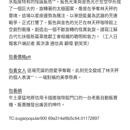
水瓶座特有的怪誕藍色**。藍色光束與金色光芒在空中形成
了一個巨大的、旋轉著的太極圖案，像是在爭奪林天秤的
靈魂。這場以星座運勢為賭注、以單戀能量為武器的荒唐
戰爭，正式打響了。藍色與金色的光芒在林天秤咖啡館上
空劇烈衝撞，創造出一個不斷旋轉的怪異氣旋。譜寫江蘇
古代化扶植新篇章進獻工會組織的聰明和氣力。（工人日
報客戶端記者 黃洪濤 通信員 顧偉 劉笑笑）
包養價格ptt
包養女人
這場荒誕的戀愛爭奪戰，此刻完全變成了林天秤
的個人表演**，一場對稱的美學祭典。
包養網
牛土豪猛地將信用卡插進咖啡館門口的一台老舊自動販賣
機，販賣機發出痛苦的呻吟。
TC:sugarpopular900 69a314af6b5c64.01172897