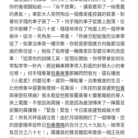
你的後視鏡貼紙——『永不放棄』，讓我看到了一絲愚蠢
的勇氣。」車影大人突然掏出一個像是遙控器的裝置，對
著何手殘的車子按了一下。何手殘的車子從牆上脫落，在
空中旋轉了一百八十度，穩穩地停在了地面上的一個停車
格中。這次，夾角是——零度。「你被分配給我的泊車學
徒了。如果泊車是一種宗教，你就是那個連方向盤都沒摸
過的新信徒。」她指了指旁邊一輛像是巨型嬰兒車的改造
車：「這是你的訓練工具，從現在開始，你得學會如何在
零點零零一秒內，將這輛車精準停入對面的針眼大小的車
位裡。」何手殘看著
包養故事
那輛閃閃發光、還在播放
《小星星》的嬰兒車，感到一陣眩暈。泊車維度的生活，
比他想象中還要無理頭一百萬倍。《失控的星座運勢
包養
與單戀狂想曲》張水瓶從他那張覆蓋著七層舊報紙的單人
床上驚醒，不是因為鬧鐘，而是因為屋頂傳來了一陣震耳
欲聾的廣播聲。「緊急！緊急！今日星座運勢超級大修
正！所有天秤座請注意！由於月球剛剛打了一個噴嚏，您
的戀愛機率從昨日
包養價格
的百分之九十九點九，陡降至
負百分之八十七！」廣播員的聲音聽起來像是一個正在經