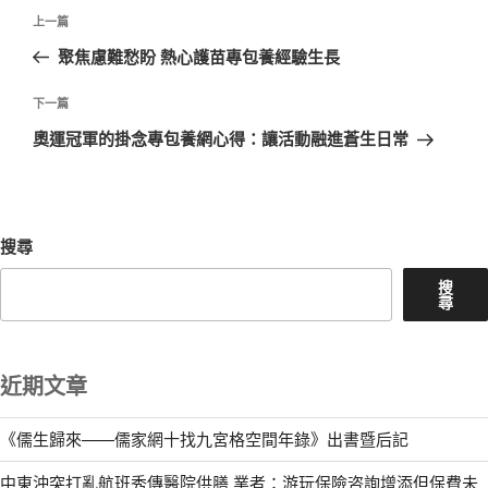
文
上
上一篇
章
一
聚焦慮難愁盼 熱心護苗專包養經驗生長
導
篇
覽
文
下
下一篇
章
一
奧運冠軍的掛念專包養網心得：讓活動融進蒼生日常
篇
文
章
搜尋
搜
尋
近期文章
《儒生歸來——儒家網十找九宮格空間年錄》出書暨后記
中東沖突打亂航班秀傳醫院供膳 業者：游玩保險咨詢增添但保費未