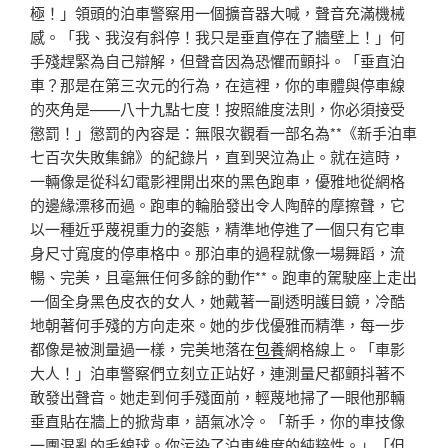
極！」領頭的泊車警察用一個擴音器大喊，聲音充滿機械
感。「我、我沒有斜停！我只是垂直停在了牆壁上！」何
手殘趕緊為自己辯解，但聲音因為恐懼而顫抖。「垂直泊
車？那是在第三次元的行為，在這裡，你的車體與停車線
的夾角是——八十九點七度！按照維度法則，你必須接受
懲罰！」懲罰的內容是：無限次觀看一部名為**《新手泊車
七百次失敗集錦》的紀錄片，直到哭泣為止。就在這時，
一輛像是從科幻電影裡開出來的黑色跑車，優雅地從網格
的邊緣漂移而過。跑車的輪胎發出令人陶醉的摩擦聲，它
以一種近乎蔑視重力的姿態，精準地停進了一個只有它車
身尺寸寬度的停車格中。那泊車的過程就像一場舞蹈，流
暢、完美，且毫無任何多餘的動作**。跑車的駕駛座上走出
一個全身黑色皮衣的女人，她戴著一副透明護目鏡，冷酷
地朝著何手殘的方向走來。她的步伐優雅而精準，每一步
都像是被測量過一樣，完美地落在
包養
網格線上。「車影
大人！」泊車警察們立刻立正站好，連測量尺都顫抖著不
敢發出聲音。她走到何手殘面前，輕蔑地掃了一眼他那輛
垂直貼在牆上的掀背車，語氣冰冷。「新手，你的車技像
一團混亂的毛線球。你污染了泊車維度的純粹性。」「但