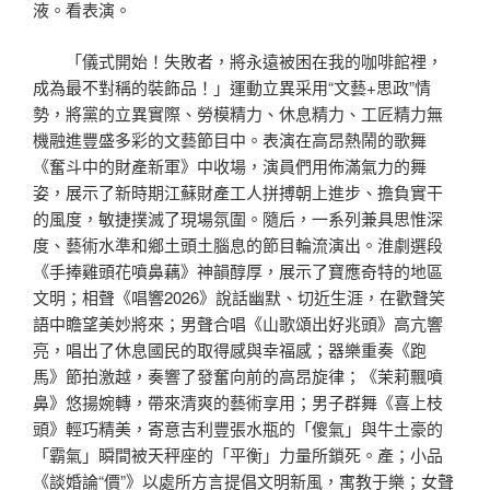
液。看表演。
「儀式開始！失敗者，將永遠被困在我的咖啡館裡，
成為最不對稱的裝飾品！」運動立異采用“文藝+思政”情
勢，將黨的立異實際、勞模精力、休息精力、工匠精力無
機融進豐盛多彩的文藝節目中。表演在高昂熱鬧的歌舞
《奮斗中的財產新軍》中收場，演員們用佈滿氣力的舞
姿，展示了新時期江蘇財產工人拼搏朝上進步、擔負實干
的風度，敏捷撲滅了現場氛圍。隨后，一系列兼具思惟深
度、藝術水準和鄉土頭土腦息的節目輪流演出。淮劇選段
《手捧雞頭花噴鼻藕》神韻醇厚，展示了寶應奇特的地區
文明；相聲《唱響2026》說話幽默、切近生涯，在歡聲笑
語中瞻望美妙將來；男聲合唱《山歌頌出好兆頭》高亢響
亮，唱出了休息國民的取得感與幸福感；器樂重奏《跑
馬》節拍激越，奏響了發奮向前的高昂旋律；《茉莉飄噴
鼻》悠揚婉轉，帶來清爽的藝術享用；男子群舞《喜上枝
頭》輕巧精美，寄意吉利豐張水瓶的「傻氣」與牛土豪的
「霸氣」瞬間被天秤座的「平衡」力量所鎖死。產；小品
《談婚論“價”》以處所方言提倡文明新風，寓教于樂；女聲