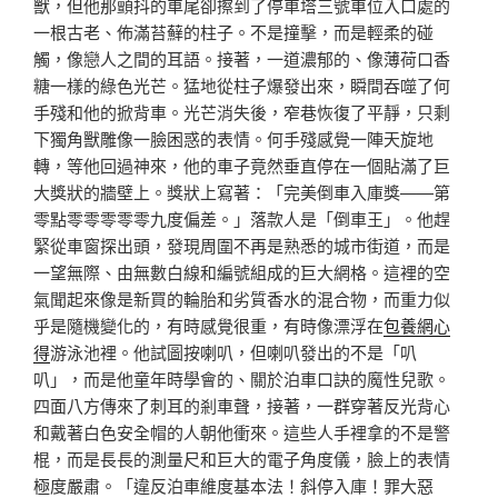
獸，但他那顫抖的車尾卻擦到了停車塔三號車位入口處的
一根古老、佈滿苔蘚的柱子。不是撞擊，而是輕柔的碰
觸，像戀人之間的耳語。接著，一道濃郁的、像薄荷口香
糖一樣的綠色光芒。猛地從柱子爆發出來，瞬間吞噬了何
手殘和他的掀背車。光芒消失後，窄巷恢復了平靜，只剩
下獨角獸雕像一臉困惑的表情。何手殘感覺一陣天旋地
轉，等他回過神來，他的車子竟然垂直停在一個貼滿了巨
大獎狀的牆壁上。獎狀上寫著：「完美倒車入庫獎——第
零點零零零零零九度偏差。」落款人是「倒車王」。他趕
緊從車窗探出頭，發現周圍不再是熟悉的城市街道，而是
一望無際、由無數白線和編號組成的巨大網格。這裡的空
氣聞起來像是新買的輪胎和劣質香水的混合物，而重力似
乎是隨機變化的，有時感覺很重，有時像漂浮在
包養網心
得
游泳池裡。他試圖按喇叭，但喇叭發出的不是「叭
叭」，而是他童年時學會的、關於泊車口訣的魔性兒歌。
四面八方傳來了刺耳的剎車聲，接著，一群穿著反光背心
和戴著白色安全帽的人朝他衝來。這些人手裡拿的不是警
棍，而是長長的測量尺和巨大的電子角度儀，臉上的表情
極度嚴肅。「違反泊車維度基本法！斜停入庫！罪大惡