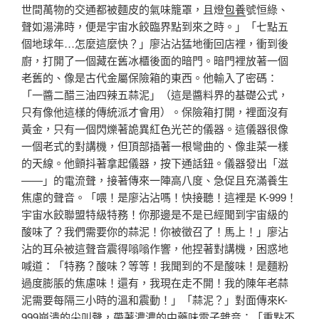
世間萬物的交通都被麵皮的氣味籠罩，且燈
包養
號恒綠、
聲如湯沸時，便是宇宙水餃臨界點到來之時。」「七點五
個地球年…怎麼這麼快？」廖沾沾猛地衝回店裡，衝到後
廚，打開了一個藏在舊冰櫃後面的暗門。暗門裡放著一個
老舊的、像是古代金屬保險箱的東西。他輸入了密碼：
「一醬二醋三油四辣五蒜泥」（這是醬料界的基礎公式，
只有像他這樣的傳統派才會用）。保險箱打開，裡面沒有
黃金，只有一個閃爍著詭異紅色光芒的儀器。這儀器很像
一個老式的對講機，但頂部插著一根彎曲的、像韭菜一樣
的天線。他顫抖著拿起儀器，按下通話鈕。儀器發出「滋
——」的電流聲，接著傳來一陣高八度、急促且充滿養生
焦慮的聲音。「喂！是廖沾沾嗎！快接聽！這裡是 K-999！
宇宙水餃聯盟特級特務！你那邊是不是已經聞到宇宙級的
酸味了？我們需要你的蒜泥！你被徵召了！馬上！」廖沾
沾的耳朵被這聲音震得嗡嗡作響，他捏著對講機，困惑地
喊道：「特務？酸味？等等！我聞到的不是酸味！是麵粉
過度膨脹的焦慮味！還有，我現在走不開！我的陳年老蒜
泥需要每隔三小時的溫和震動！」「蒜泥？」對面傳來K-
999崩潰的尖叫聲，帶著濃濃的中藥味電子雜音：「重點不