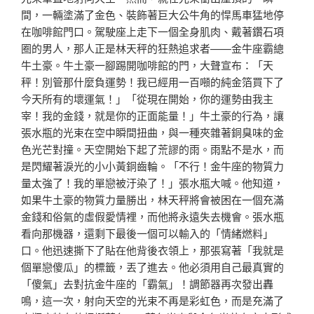
間，一輛塗滿了金色、裝飾著巨大公牛角的悍馬車猛地停
在咖啡館門口。駕駛座上走下一個全身肌肉、戴著鑽石項
圈的男人，那人正是林天秤的狂熱追求者——金牛座霸總
牛土豪。牛土豪一腳踢開咖啡館的門，大聲宣布：「天
秤！別管那什麼負運勢！我已經用一百噸的純金箔買下了
今天所有的壞運氣！」「從現在開始，你的運勢由我主
宰！我的金錢，就是你的正面能量！」牛土豪的行為，讓
張水瓶的光束在空中瞬間扭曲，與一種夾雜著銅臭味的金
色光芒對撞。天空開始下起了荒謬的雨。雨點不是水，而
是閃耀著淚光的小小黃銅齒輪。「不行！金牛座的物質力
量太強了！我的單戀被汙染了！」張水瓶大喊。他知道，
如果牛土豪的物質力量勝出，林天秤將會被困在一個充滿
金錢和俗氣的虛假愛情裡，而他將永遠失去機會。張水瓶
看向那機器，還剩下最後一個可以輸入的「情緒燃料」
口。他迅速撕下了貼在他背後衣領上，那張寫著「我就是
個單戀傻瓜」的標籤，丟了進去。他必須用自己最真實的
「傻氣」去對抗金牛座的「霸氣」！調節器再次發出轟
鳴，這一次，射向天空的光束不再是彩虹色，而是充滿了