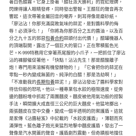
著白色醋霧。它身上掛著「醋狂派大勝利」的霓虹燈牌，
閃爍得讓人眼睛發疼，同時發出警報。王醋狂的聲音再次
響起，這次帶著金屬回音的嘲弄，刺耳得像是磨砂紙。
「廖沾沾！你那充滿腐敗氣味的蒜泥，是對醬料學的侮
辱！必須淨化！」「你將為你那百分之五的醬油，以及百
分之九十五的邪惡
包養合約
蒜頭付出代價！」醋罐機器人
的頂端裂開，露出了一個巨大的管口，正在聚積藍色光
芒。K-999特務用它穿著燕尾服的小爪子，一把抓住了廖沾
沾的褲腳催促著他。「快點！沾沾先生！那是醋酸離子
炮！專門用來溶解有機發酵物的！」「它會把你的蒜泥在
零點一秒內變成無菌的、純淨的白醋！那是浩劫啊！」
「不准動我的
長期包養
蒜泥！」廖沾沾發出了醬料學家對
待信仰般的怒吼。他以一種專業包水餃的極限速度，從旁
邊的麵粉堆中抓起了兩團麵皮。麵皮被他用氣功般的捏製
手法，瞬間擴大成直徑三公尺的巨大麵皮。他猛地擲出，
兩張麵皮在空中交疊，變成一個半透明的防禦護盾。這就
是家傳《沾醬秘笈》中記載的「水餃皮護盾」，薄韌而充
滿彈性。藍色離子炮光束猛烈地擊中麵皮護盾，發出了一
聲像是汽水開蓋的聲音。護盾劇烈震動，但奇蹟般地擋住