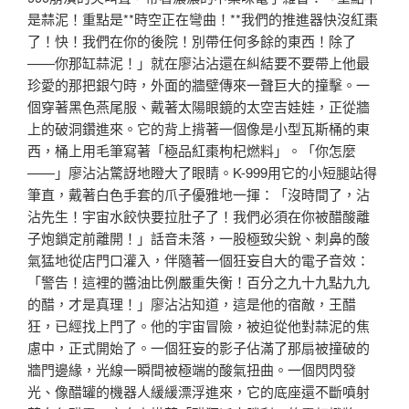
是蒜泥！重點是**時空正在彎曲！**我們的推進器快沒紅棗
了！快！我們在你的後院！別帶任何多餘的東西！除了
——你那缸蒜泥！」就在廖沾沾還在糾結要不要帶上他最
珍愛的那把銀勺時，外面的牆壁傳來一聲巨大的撞擊。一
個穿著黑色燕尾服、戴著太陽眼鏡的太空吉娃娃，正從牆
上的破洞鑽進來。它的背上揹著一個像是小型瓦斯桶的東
西，桶上用毛筆寫著「極品紅棗枸杞燃料」。「你怎麼
——」廖沾沾驚訝地瞪大了眼睛。K-999用它的小短腿站得
筆直，戴著白色手套的爪子優雅地一揮：「沒時間了，沾
沾先生！宇宙水餃快要拉肚子了！我們必須在你被醋酸離
子炮鎖定前離開！」話音未落，一股極致尖銳、刺鼻的酸
氣猛地從店門口灌入，伴隨著一個狂妄自大的電子音效：
「警告！這裡的醬油比例嚴重失衡！百分之九十九點九九
的醋，才是真理！」廖沾沾知道，這是他的宿敵，王醋
狂，已經找上門了。他的宇宙冒險，被迫從他對蒜泥的焦
慮中，正式開始了。一個狂妄的影子佔滿了那扇被撞破的
牆門邊緣，光線一瞬間被極端的酸氣扭曲。一個閃閃發
光、像醋罐的機器人緩緩漂浮進來，它的底座還不斷噴射