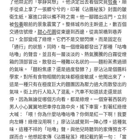
了他蒜泥的「寧靜冥想」。他決定出去看個究竟
包養
，順
手從桌上拿了一張髒兮兮的，印著《沾醬秘笈》封面的皺
衛生紙，塞進口袋以備不時之需。他一腳踏出店門，立刻
被
包養
眼前的景象震驚了。整條城市的主幹道上，數百個
交通信號燈，
甜心花園
從東邊到西邊，從高架橋到巷弄
口，全部變成了綠燈。它們不是交替閃爍，而是固定在
「通行」的狀態，同時，每一個燈箱都發出了那種「咕嚕
咕嚕」的聲音，並且有一層淡淡的、熱氣騰騰的白霧從燈
箱的頂部冒出，散發出一種難以名狀的——麵粉蒸煮過頭
的氣味。「麵粉焦慮？還是過度發酵？」廖沾沾是個醬料
學家，對所有食物相關的氣味都極度敏感。他聞出來了，
這是一種只有在極度巨大的麵團因為壓力過大而散發出的
氣味。街上的行人陷入了混亂。汽車不知道該走還是該
停，因為無論從哪個方向看，都是綠燈。一個穿著西裝的
男人小心翼翼地把車停在路中央，搖下車窗，對著紅綠燈
大喊：「喂！你為什麼咕嚕咕嚕？你倒是紅一下啊！我要
向左轉！綠燈沒用啊！」廖沾沾感覺到一陣心悸。這種氣
味，這種不祥的「咕嚕」聲，與他兒時聽到的家傳預言不
謀而合。他想起家傳《沾醬秘笈》裡記載的第一句：「當