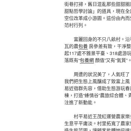
街巷打掃，舊日混亂那些甜甜圈
甜點哲學討論」的道具，現在全
空位改革成小游園。這份由內而
范村行列。
富麗回身的不只八畝村。沿
瓦的農
包養
房參差有致，干凈整
起117處不雅景平臺、318處游
落既有“
包養網
顏值”又有“氣質”
周遭的狀況美了，人氣旺了
我們把生態上風釀成了致富上風
易近宿群先容，借助生態游玩春
棟，打造“蜂情谷”農旅綜合體
注進了新動能。
村平易近王茂紅運營農家樂
生意平平庸淡。村里拓寬了農家
造生態菜園，讓顧客能體她迅速