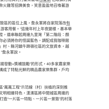
柴火雞等招牌美食，笑意盈盈地召喚著游
致區的區位上風，詹永軍將自家院落改
包
桌游客用餐。“這幾年村上年夜變樣，基本舉
陞，還串聯起周邊九里灣「第二階段：顏
你必須將你的怪誕藍色，調配成我咖啡館
」村、縣河鎮牛蹄嶺社區的文旅資本，越
。”詹永軍說。
揚發動+獎補鼓勵”的形式，40多家農家樂
構成了特點光鮮的精品農家樂集群，戶均
區“萬萬工程”示范線（村）扶植的深刻推
文明相連特色，漢濱區將中間城區周邊的
打造“一片區一特點、一片區一景致”的村落