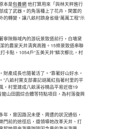
原本是
包養網
他打算用來「與林天秤進行
部成了武器。的角落種上了花卉，閑置的
外的轉變，讓八畝村躋身省級“萬萬工程”示
著寧陜縣域內的游玩景致道前行，白墻黛
潔的農家天井清爽高雅。15條景致道串聯
玩打卡點，1054戶“五美天井”鱗次櫛比，村
。
，財產成長也隨著活了。“靠著好山好水，
。”八畝村黨支部書記胡萬紅指著村里的平
風，村里建成八畝溪谷精品平易近宿19
、青龍山田園綜合體等特點項目，為村落復興
多年，曾因路況未便、周遭的狀況通俗，
樂門前的途徑后，還領導她改革天井、打
拿起她用來測量咖啡因含量的激光測量