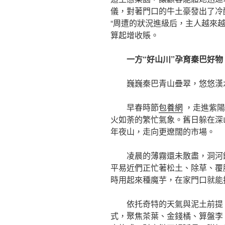
儀，對著門口的牛土豪發出了冷
“周遭的狀況進級后，主人越來
算起增收賬。
一方“好山川”孕育秦巴好物
巍巍秦巴青山疊翠，悠悠漢
早春時節
包養網
，走進紫陽
火如荼的繁忙氣象。舊日躲在深
年夜山，走向更遼闊的市場。
凌晨的薄霧還未散盡，洞河
平易近們正忙著松土、除草、覆
時用起來種魔芋，在家門口就能
依托奇特的天氣與泥土前提，
式，聚焦茶葉、金錢橘、算盤李