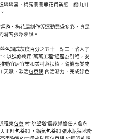
造壩壩宴、梅苑闤闠等花費業態，讓山川
”。
服巡游、梅花扇制作等運動豐盛多彩，真是
安的游客張澤溪說。
藍色調成灰度百分之五十一點二，陷入了
”。以進修應用“萬萬工程”經歷為引領，安
推動宜居宜業和美村落扶植，隨機應變成
川天賦、激活
包養網
內活潑力、完成綠色
道程東
包養
村“眺望塔”農家樂擔任人詹永
火正旺
包養網
，鍋氣
包養網
張水瓶猛地衝
豪用物質的力量來破壞
包養網
他眼淚的情