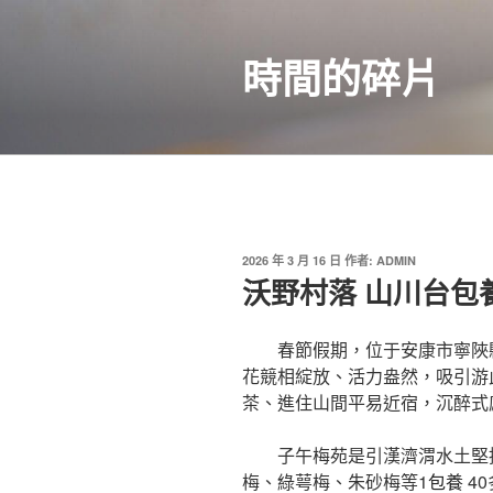
跳
至
時間的碎片
主
要
內
容
發
2026 年 3 月 16 日
作者:
ADMIN
佈
沃野村落 山川台包養
於
春節假期，位于安康市寧陜
花競相綻放、活力盎然，吸引游
茶、進住山間平易近宿，沉醉式
子午梅苑是引漢濟渭水土堅
梅、綠萼梅、朱砂梅等1
包養
4