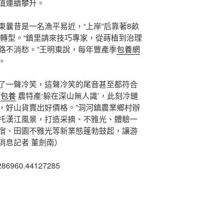
值連續攀升。
東曩昔是一名漁平易近，“上岸”后靠著8畝
轉型。“鎮里請來技巧專家，從蒔植到治理
路不消愁。”王明東說，每年豐產季
包養網
。
了一聲冷笑，這聲冷笑的尾音甚至都符合
少
包養
農特產‘躲在深山無人識’，此刻冷鏈
，好山貨賣出好價格。”洞河鎮農業鄉村辦
托漢江風景，打造采摘、不雅光、體驗一
宿、田園不雅光等新業態蓬勃鼓起，讓游
消息記者 董劍南）
286960.44127285