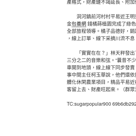
產格式，財產鏈不竭延長、附加
洞河鎮前河村村平易近王明
金
包養網
錢橘蒔植園完成了綠色
全部旅程領導。橘子品德好，銷
，線上訂單、線下采摘川流不息
「實實在在？」林天秤發出
三分之二的音樂和弦。“曩昔不
車開到地頭，線上線下同步發賣
事中間主任柯玉華說，他們還依
體化休閑農業項目，精品平易近
客留上去、財產旺起來。（群眾
TC:sugarpopular900 69b6db29