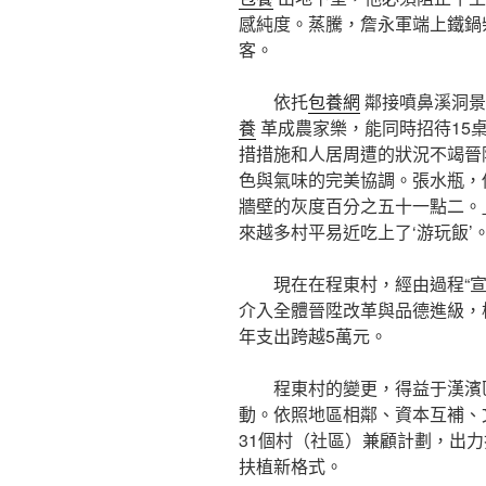
感純度。蒸騰，詹永軍端上鐵鍋
客。
依托
包養網
鄰接噴鼻溪洞景
養
革成農家樂，能同時招待15
措措施和人居周遭的狀況不竭晉
色與氣味的完美協調。張水瓶，
牆壁的灰度百分之五十一點二。
來越多村平易近吃上了‘游玩飯’
現在在程東村，經由過程“宣
介入全體晉陞改革與品德進級，
年支出跨越5萬元。
程東村的變更，得益于漢濱
動。依照地區相鄰、資本互補、
31個村（社區）兼顧計劃，出力
扶植新格式。