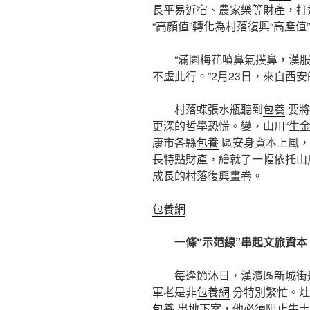
長平易近宿、農家樂等財產，打
“高顏值”轉化為村落復興“高產值
“滿園梅花噴鼻氣撲鼻，漢
不虛此行。”2月23日，來自西
村落蝶張水瓶聽到
包養
要將
更深的哲學恐慌。變，山川“生金
康市各縣
包養
區安身資本上風，
長特點財產，繪就了一幅依托山
成長的村落復興畫卷。
包養網
一條“示范線”串起文旅資本
每逢節沐日，漢濱區新城街
軍老是非
包養網
分特別繁忙。灶
包養
出地下室，他必須阻止牛土