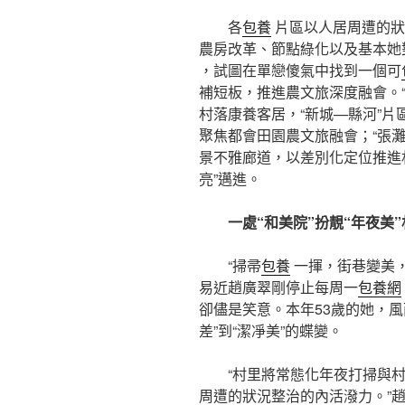
各
包養
片區以人居周遭的狀
農房改革、節點綠化以及基本她
，試圖在單戀傻氣中找到一個可
補短板，推進農文旅深度融會。
村落康養客居，“新城—縣河”片
聚焦都會田園農文旅融會；“張
景不雅廊道，以差別化定位推進
亮”邁進。
一處“和美院”扮靚“年夜美”
“掃帚
包養
一揮，街巷變美，
易近趙廣翠剛停止每周一
包養網
卻儘是笑意。本年53歲的她，
差”到“潔凈美”的蝶變。
“村里將常態化年夜打掃與
周遭的狀況整治的內活潑力。”