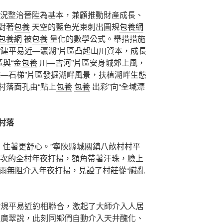
況整治晉陞為基本，兼顧推動財產成長、
對著
包養
天空的藍色光束刺出圓規
包養網
包養網
被
包養
量化的數學公式。舉措措施
“建平易近—瀛湖”片區凸起山川資本，成長
區與“金
包養
川—吉河”片區安身城郊上風，
灘—石梯”片區發掘湖畔風景，扶植湖畔生態
村落面孔由“點上
包養
包養
出彩”向“全域漂
村落
住著更舒心。”寧陜縣城關鎮八畝村村平
次的全村年夜打掃，額角帶著汗珠，臉上
風雨無阻介入年夜打掃，見證了村莊從“臟亂
村規平易近約相聯合，激起了大師介入人居
趙廣翠說，此刻同鄉們自動介入天井醜化、