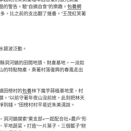
酷的警告。驗“自摘自食”的樂趣。
包養網
越多，比之前的支出翻了幾番。”王茂紅笑著
水碧波泛動。
縣洞河鎮的田間地頭、財產基地，一派如
山的特點物產，乘著村落復興的春風走出
鎮田榜村的
包養
林下魔芋蒔植基地里，村
膜。“以前守著年夜山沒前途，此刻把林天
掙到錢。”田榜村村平易近朱美清說。
洞河鎮摸索“黨支部+一起配合社+農戶”形
、平地蔬菜，打造“一片葉子、三個籃子”財