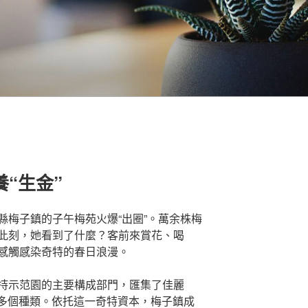
“生金”
縣梅子鎮的子午梅苑火爆“出圈”。萬余株梅
此刻，她看到了什麼？客前來賞花、喝
感觸感染奇特的春日浪漫。
持示范園的主要構成部門，匯集了佳麗
0多個種類。依托這一奇特資本，梅子鎮成