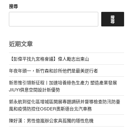
搜尋
搜
尋
近期文章
【彭偉平找九宮格會議】偉人勵志出東山
年夜年頭一，新竹森和診所他們是最美逆行者
新思惟引領新征程丨加速培養綠色生產力 塑造產業發展
JIUYI俱意空間設計新優勢
郭永航到從化區增城區開展專題調研并督導檢查防汛防臺
風和疫情防控任OSDER奧斯德台北汽車務
陳好漢：男性億嵐辦公家具孤獨的隱性危機