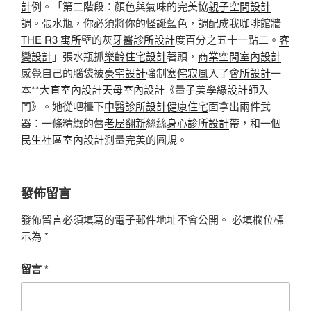
計
例。「第二階段：顏色與氣味的完美協
親子空間設計
調。張水瓶，你必須將你的怪誕藍色，調配成我咖啡館牆
THE R3 寓所
壁的灰
牙醫診所設計
度百分之五十一點二。
客
變設計
」張水瓶抓
樂齡住宅設計
著頭，
商業空間室內設計
感覺自己的腦袋被
豪宅設計
強制塞
侘寂風
入了
會所設計
一
本**
大直室內設計
天母室內設計
《量子美學
綠設計師
入
門》。她從吧檯下
中醫診所設計
健康住宅
面拿出兩件武
器：一條精緻的蕾
老屋翻新
絲絲
身心診所設計
帶，和一個
民生社區室內設計
測量完美的圓規。
發佈留言
發佈留言必須填寫的電子郵件地址不會公開。
必填欄位標
示為
*
留言
*