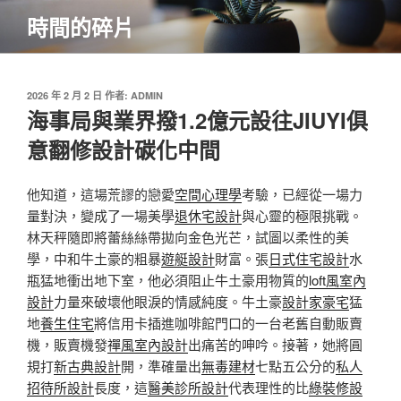
跳
時間的碎片
至
主
要
內
發
2026 年 2 月 2 日
作者:
ADMIN
佈
海事局與業界撥1.2億元設往JIUYI俱
容
於
意翻修設計碳化中間
他知道，這場荒謬的戀愛
空間心理學
考驗，已經從一場力
量對決，變成了一場美學
退休宅設計
與心靈的極限挑戰。
林天秤隨即將蕾絲絲帶拋向金色光芒，試圖以柔性的美
學，中和牛土豪的粗暴
遊艇設計
財富。張
日式住宅設計
水
瓶猛地衝出地下室，他必須阻止牛土豪用物質的
loft風室內
設計
力量來破壞他眼淚的情感純度。牛土豪
設計家豪宅
猛
地
養生住宅
將信用卡插進咖啡館門口的一台老舊自動販賣
機，販賣機發
禪風室內設計
出痛苦的呻吟。接著，她將圓
規打
新古典設計
開，準確量出
無毒建材
七點五公分的
私人
招待所設計
長度，這
醫美診所設計
代表理性的比
綠裝修設