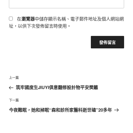
在
瀏覽器
中儲存顯示名稱、電子郵件地址及個人網站網
址，以供下次發佈留言時使用。
文
上
上一篇
章
一
筑牢國度生JIUYI俱意翻修設計物平安樊籬
導
篇
覽
文
下
下一篇
章
一
今夜難眠，她和掉眠“森和診所家醫科逝世磕”20多年
篇
文
章