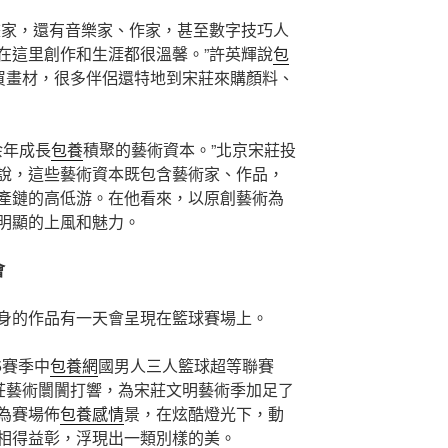
畫家，還有音樂家、作家，甚至數字技巧人
在這里創作和生涯都很溫馨。”許英輝說
包
城買畫材，很多伴侶還特地到宋莊來購顏料、
余年成長
包養
積聚的藝術資本。”北京宋莊投
說，這些藝術資本既包含藝術家、作品，
產鏈的高低游。在他看來，以原創藝術為
明顯的上風和魅力。
會
身的作品有一天會呈現在籃球賽場上。
5賽季中
包養網
國男人三人籃球超等聯賽
宋莊藝術闤闠打響，為宋莊文明藝術季加足了
為賽場佈
包養感情
景，在炫酷燈光下，動
相得益彰，浮現出一類別樣的美。