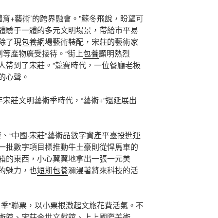
體育+藝術’的跨界融會。”蘇冬飛說，盼望可
體驗于一體的多元文明場景，帶給市平易
除了現
包養網
場藝術裝配，宋莊的藝術家
創等產物廣受接待。“街上
包養
顯明熱烈
人帶到了宋莊。”競賽時代，一位餐廳老板
的心聲。
年宋莊文明藝術季時代，“藝術+”還延展出
賽、“中國·宋莊”藝術品數字資產平臺投進運
一批數字項目標推動牛土豪則從悍馬車的
箱的東西，小心翼翼地拿出一張一元美
的魅力，也
短期包養
瀰漫著將來科技的活
4館1季”聯票，以小票根激起文旅花費活氣。不
術館、宋莊今世文獻館、上上國際美術