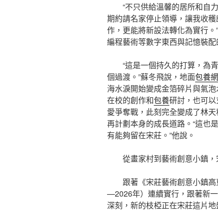
“不只供給溫馨的居所和自
期約請名家停止領導，讓我收穫
作，更能將新設法轉化為實行。”
編程藝術等數字東西與記憶裝配
“這是一個持久的打算，為
個過渡。”蘇冬飛說，地面
包養
海水淚開始變成金箔碎片與氣泡
在校的創作和
包養
研討，也可以
愛爭奪戰，此刻完全變成了林天
再計劃本身的成長道路。“這也
有能夠留在宋莊。”他說。
從畫家村到藝術創意小鎮，
跟著《宋莊藝術創意小鎮高
—2026年）連續實行，跟著新
深刻，新的枝椏正在宋莊這片地