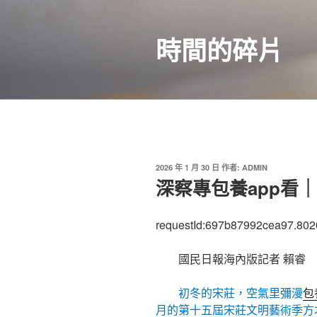
跳
至
時間的碎片
主
要
內
容
發
2026 年 1 月 30 日
作者:
ADMIN
佈
深察專包養app看
於
requestId:697b87992cea97.802
國民日報海內版記者 賴睿
初冬的宋莊，空氣里彌漫
包
月的第十五屆宋莊文明藝術季方