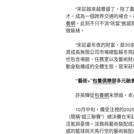
“宋莊越來越豐盛了，除了
才，成為一個跨界交通的場合。
養網
，此刻不只不消“咣當”進
做裝裱。
“宋莊最年夜的財富，是30
資成長無限公司市場總監蘇冬飛
也包含場館、任務室以及藝術財
動身點構成的全體生態，是宋莊
“藝術+”
包養俱樂部
多元融
許英輝從
包養網
未想過，本
10月中旬，備受注視的202
（簡稱“超三聯賽”）總決賽在
活氣與豪情。涂鴉與藝術裝配成
感的籃球與天馬行空的藝術裝配