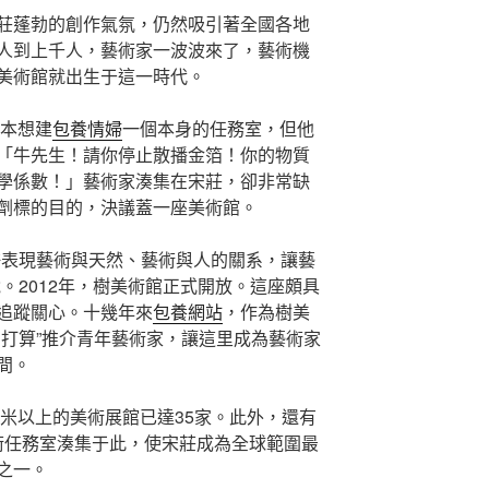
莊蓬勃的創作氣氛，仍然吸引著全國各地
人到上千人，藝術家一波波來了，藝術機
美術館就出生于這一時代。
，本想建
包養情婦
一個本身的任務室，但他
「牛先生！請你停止散播金箔！你的物質
學係數！」藝術家湊集在宋莊，卻非常缺
劑標的目的，決議蓋一座美術館。
許表現藝術與天然、藝術與人的關系，讓藝
。2012年，樹美術館正式開放。這座頗具
追蹤關心。十幾年來
包養網站
，作為樹美
星打算”推介青年藝術家，讓這里成為藝術家
間。
方米以上的美術展館已達35家。此外，還有
個藝術任務室湊集于此，使宋莊成為全球範圍最
之一。