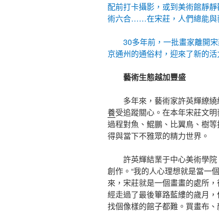
配前打卡攝影，或到美術館靜靜
術六合……在宋莊，人們總能與
30多年前，一批畫家離開
京通州的通俗村，迎來了新的活
藝術生態越加豐盛
多年來，藝術家許英輝繚繞
養
受追蹤關心。在本年宋莊文明
過程對魚、鯤鵬、比翼鳥、樹等
得與當下不雅眾的精力世界。
許英輝結業于中心美術學院，
創作。“我的人心理想就是當一
來，宋莊就是一個畫畫的處所，
經走過了最後篳路藍縷的歲月，
找個像樣的館子都難。買畫布、顏