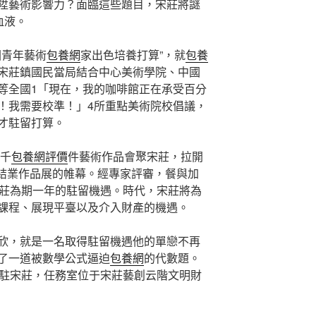
陞藝術影響力？面臨這些題目，宋莊將謎
血液。
國青年藝術
包養網
家出色培養打算”，就
包養
宋莊鎮國民當局結合中心美術學院、中國
等全國1「現在，我的咖啡館正在承受百分
！我需要校準！」4所重點美術院校倡議，
才駐留打算。
近千
包養網評價
件藝術作品會聚宋莊，拉開
學院結業作品展的帷幕。經專家評審，餐與加
宋莊為期一年的駐留機遇。時代，宋莊將為
課程、展現平臺以及介入財產的機遇。
欣，就是一名取得駐留機遇他的單戀不再
了一道被數學公式逼迫
包養網
的代數題。
進駐宋莊，任務室位于宋莊藝創云階文明財