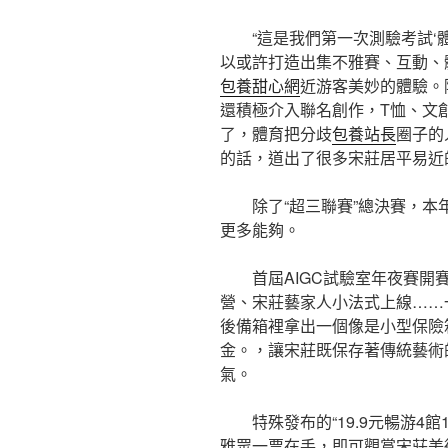
“這是我們第一次測驗考試‘
以或許打造出集不雅賽、互動、
包養甜心網
近游客美妙的體驗。
還積極介入聯名創作，T恤、文
了，體育把分歧
包養站長
圈子的
的話，道出了很多宋莊居平易近
除了“超三聯賽”總決賽，本
更多能夠。
首屆AIGC試驗室年夜賽開
營、宋莊藝家人小法式上線……
後備箱裡拿出一個像是小型保險
金。，讓宋莊既保存著傳統藝術
氣。
特殊發布的“19.9元暢游
雅眾一票在手，即可觀賞宋莊美