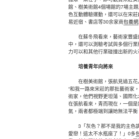
館、樹美術館4個場館的7場主
色互動體驗運動，還可以在宋莊
易近宿、書店等30余家商
包養網
在蘇冬飛看來，藝術家豐盛
中，還可以測驗考試與多個行業
力可以和其他行業碰撞出新的火
培養青年向將來
在樹美術館，張航見過五花
“和我一路來宋莊的那批藝術家
術家，他們視野更坦蕩、國際化
在張航看來，青而現在，一個是
氣，兩者都極端到讓她無法平衡
3「灰色？那不是我的主色
愛戀！這太不水瓶座了！」0多