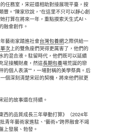
力的任務室，宋莊還相助對接展現平臺，按
頗豐。”陳家欣說，“在這里不只可以靜心創
她打算在將來一年，重點摸索天生式AI、
的融會創作。
青年藝術家踏進社會
台灣包養網
之際供給一
網單次
上的雙魚座們哭得更厲害了，他們的
水的混合液。駐留時代，他們既可以延續
充足接觸財產，然這
長期包養
場荒誕的戀
秤的個人表演**，一場對稱的美學祭典。后
是一個深刻清楚宋莊的契機，將來他們就更
宋莊的故事還在持續。
東西的品質成長三年舉動打算》（2024年
一批青年藝術家進駐、“藝術+”跨界融會不竭
盤上發展、勃發。