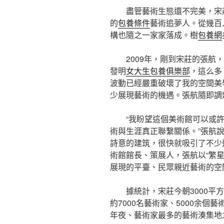
盡管藝術生態還不完美，宋
的
包養條件
藝術追夢人。從幾百
構也隨之一家家落成。樹
包養網
2009年，剛到宋莊的張航
發明
女大生包養俱樂部
，這么多
波動已經嚴重破壞了我的空間美
少展現藝術的機遇。張航隨即調
“我盼望這個美術館可以或
術與生涯真正聯繫關係。”張航說
詩意的建筑，很快就吸引了不少
術館館長、策展人，張航以“繁
展現的平臺、民眾親近藝術的空
據統計，宋莊今朝3000平
約7000名藝術家、5000余
年夜、藝術家最多的藝術湊集地