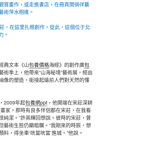
觀賞畫作，或走進書店，在冊頁間徜徉藝
藝術萍水相逢。
宋莊，在這里扎根創作。從此，這個位于北
力。
經典文本《山
包養價格
海經》的創作廣
包
藝術季上，他帶來“山海秘境”藝術展，經由
抽像的塑造，銜接起遠前人們對天然的懂
2009年起
包養網ppt
，他開端在宋莊深耕
個畫家。那時有良多伴侶都在宋莊，在我看
很純潔。”許英輝回想說。彼時的宋莊，曾
但藝術生態仍顯粗糲。“我剛來的時辰，想
料，得坐車‘咣當咣當’進城。”他說。