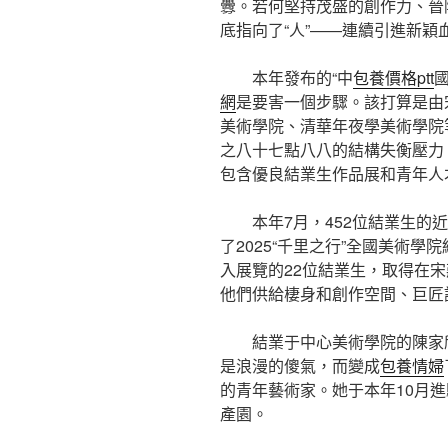
釁。若何堅持茂盛的創作力、晉
底指向了“人”——連續引進新穎
本年發布的“中
包養價格ptt
網
是要害一個步驟。該打算是由
美術學院、清華年夜學美術學院
之八十七點八八的結構失衡壓力
包含優良結業生作品展和青年人
本年7月，452位結業生的
了2025“千里之行”全國美術
入展覽的22位結業生，取得在
他們供給棲身和創作空間、巨匠
結業于中心美術學院的陳家
是浪漫的傻氣，而變成
包養情婦
的青年藝術家。她于本年10月
產園。