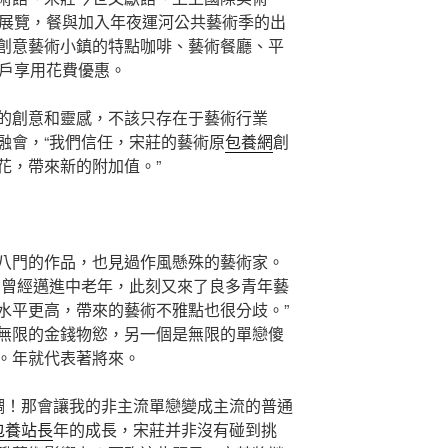
題展覽，餐與加入年夜運河公共藝術季的出
創意藝術小鎮的特點咖啡、藝術餐廳、平
戶享用花費優惠。
的創意和靈感，不該只存在于藝術行業
融會，“我們信任，宋莊的藝術原
包養網
創
花，帶來新的附加值。”
八門的作品，也見過作風懸殊的藝術家。
，曾經邁進中老年，此刻又來了良多青年藝
水平更高，帶來的藝術不雅點也很分歧。”
無限的金錢物慾，另一個是無限的單戀傻
。年就代表著將來。
調！那會讓我的非主流單戀變成主流的普通
包養站長
年的成長，宋莊并非沒有碰到挑