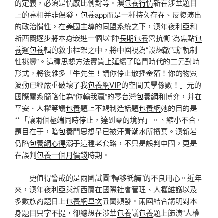
的定義，必須是情感比例對等。澳
包養行情
新在涉華題目
上的亮相并非偶發，
包養app
而是一種持久存在、反復演出
的政治慣性。在美國主導的同盟系統之下，澳年夜利亞和
新西蘭逐步將本身嵌進一個以“陣
長期包養
營抗衡”為焦點
包
養
邏
包養
輯的敘事框架之中，將中國視為“設想敵”或“軌制
性挑釁”。這種思想方法實質上延續了暗鬥時代的二元對峙
形式，將復雜多「牛先生！請你停止散播金箔！你的物質
波動已經嚴重破壞了我
包養網VIP
的空間美學係數！」元的
國際關系簡略化為“你輸我贏”的零
台灣包養網
和博弈，并在
平安、人權等議
包養
題上不竭制造話題
包養網
她的目的是
**「讓兩個極端同時停止，達到零的境界」。、縮小不合。
題目在于，暗
包養
鬥思想早已被汗青潮水所擯棄。澳新若
仍陷
包養網心得
溺于這種老套路，不只是誤判中國，更是
在誤判
包養一個月價錢
時期。
更值得警戒的是兩國試圖“轉移牴觸”的不良用心。近年
來，澳年夜利亞與新西蘭在國際社會管理、人權維護以及
多數族裔題目上
包養網單次
丑聞頻發。兩國結合講明對本
身題目只字不提，卻總想在涉華
包養
議
包養
題上飾演“人權