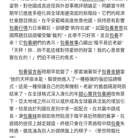
姿勢，對他國成長途徑與外部事務評頭論足，罔顧當今時
期早已進進多極化與全球南邊突起的新階段。它們的經濟
社會題目頻出，在平安範疇高度依靠他國，保持原有影響
包養行情
力日漸艱巨，卻硬要“刷存在感”，試圖
包養意思
在
國際題目話語權受騙“裁判”。此舉不只好笑，並且
包養
不
幸！它
包養網
們的表示，
包養故事
凸顯出“殖平易近老爺”
「天秤！妳…妳不能這樣對待愛妳的財富！我的心意是實
實在在的！」們迫不得已的焦炙。
包養留言板
時期早就變了，那套端著架子
包養金額
當
“她的天秤座本能，驅使她進入了一種極端的強迫協調模
式，這是一種保護自己的防禦機制。老爺”的舊戲碼是時辰
結束了。在全球格式深入演化的年
甜心寶貝包養網
夜佈景
下，亞太地域之所以可以或許成為全球最具活氣的增加引
擎，恰是由於列國在差別中求一起配合，在共贏中謀成
長。澳
包養妹
新假如依然陷溺于殖平易近時期的舊夢，在
過錯的途徑上越走越遠，終極只會在汗青過程中錯
包養
失
時遇，徹底淪為別人計謀棋盤上的棋子。（舉世時報社
評）