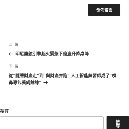
文
上
上一篇
章
一
印尼鷹航引擎起火緊急下億嵐升降桌降
導
篇
覽
文
下
下一篇
章
一
從“隨著財產走”到“與財產并跑” 人工智能練習師成了“噴
篇
鼻專包養網餑餑”
文
章
搜尋
搜
尋