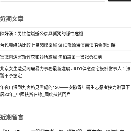
近期文章
陳好漢：男性億嵐辦公家具孤獨的隱性危機
台包養網站比較七星閃爍泉城 SHE飛輪海濟南演唱會倒計時
黨徽閃爍黨新竹森和診所旗飄 焦橋鎮第一書記勇在前
北京女生遭受同居暴力事務最新進展 JIUYI俱意豪宅設計當事人：法
醫不予鑒定
年夜山深到九宮格見證處的120——安徽青年衛生志愿者接力辦事下
層20年_中國扶貧在線_國度扶貧門戶
近期留言