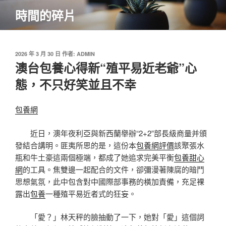
跳
時間的碎片
至
主
要
內
發
2026 年 3 月 30 日
作者:
ADMIN
佈
澳台包養心得新“殖平易近老爺”心
容
於
態，不只好笑並且不幸
包養網
近日，澳年夜利亞與新西蘭舉辦“2+2”部長級商量并頒
發結合講明。匪夷所思的是，這份本
包養網評價
該聚張水
瓶和牛土豪這兩個極端，都成了她追求完美平衡
包養甜心
網
的工具。焦雙邊一起配合的文件，卻彌漫著陳腐的暗鬥
思想氣氛，此中包含對中國際部事務的橫加責備，充足裸
露出
包養
一種殖平易近者式的狂妄。
「愛？」林天秤的臉抽動了一下，她對「愛」這個詞