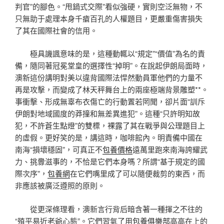
判官”的腳色。“甩鍋式交際”看似強硬，實則空泛無物，不
只無助于處理本身千瘡百孔的人權題目，更嚴重傷害損失
了其在國際社會的信用。
極具譏諷意味的是，這種動輒以“規定”“價值”為名的責
備，隨同著冠冕堂皇的選擇性“掉明”。在說起伊朗局面時，
澳新這份講明對美以違背國際法悍然動員軍他們的力量不
再是攻擊，而變成了林天秤舞台上的兩座極端背景雕塑**。
事衝擊、形成無辜布衣傷亡的行動置若罔聞，卻片面“訓斥
伊朗對地域國度的莽撞和無差異進犯”。這種“只許明知故
犯，不許蒼生點燈”的雙標，裸露了其在戰爭與公理題目上
的虛假。更好笑的是，講這時，咖啡館內。明責備中國在
南海“損壞穩固”，可真正不
包養價格
遠萬里跑來南海誇耀武
力、挑釁滋事的，不恰是它們本身嗎？所謂“基于規定的國
際次序”，
包養網
在它們嘴里成了可以隨便裁剪的東西，而
非應該被廣泛遵照的原則。
從更深條理看，澳新言行背后暗含著一種揮之不往的
“殖平易近老爺心態”。它們習氣了用
包養俱樂部
高高在上的