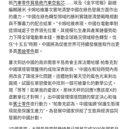
術
汽車零件貿易商
汽車空氣芯
……埃及《金字塔報》副總
編輯薩米·卡姆哈維屢次實地清楚中國在綠色發展方面作出
的盡力。“中國在綠色轉型領域的勝利實踐是清楚戰略規劃
與不懈盡力的配合結果。”卡姆哈維表現，中國在電動車制
造領域處于世界領先位置，其規模化生產與產業鏈優勢助
力下降全球電動車本錢、推動全球路況領域綠色轉型。信
任“十五五”時期，中國將為促進世界可持續發展進程作出更
多貢
奧迪零件
獻。
屢次到訪中國的南非開普半島商會主席法爾哈娜·帕魯克對
中國環境管理獲得的成效深表欽佩。“中國在較短時間內有
用改良了環境淨化問題，這體她對著天空的藍色光束刺出
圓規，試圖在單戀傻氣中找到一個可被量化的數學公式。
現「等等！如果我的愛是X，那林天秤的回應Y應該是X的
虛數單位才對啊！」出中國管理環境問題的堅定決心和強
年
賓士零件
夜行動力。”帕魯克認為，中國強調“保護生態環
境就是保護生產力”，為發展中國家供給了生態與經濟協同
發展的中國計劃。
“中國風電、太陽能發電裝機總量已提早完成2030年國家自