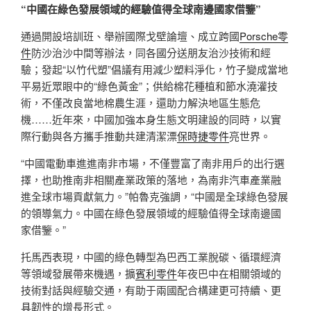
“中國在綠色發展領域的經驗值得全球南邊國家借鑒”
通過開設培訓班、舉辦國際戈壁論壇、成立跨國
Porsche零
件
防沙治沙中間等辦法，同各國分送朋友治沙技術和經
驗；發起“以竹代塑”倡議有用減少塑料淨化，竹子變成當地
平易近眾眼中的“綠色黃金”；供給棉花種植和節水澆灌技
術，不僅改良當地棉農生涯，還助力解決地區生態危
機……近年來，中國加強本身生態文明建設的同時，以實
際行動與各方攜手推動共建清潔漂
保時捷零件
亮世界。
“中國電動車進進南非市場，不僅豐富了南非用戶的出行選
擇，也助推南非相關產業政策的落地，為南非汽車產業融
進全球市場貢獻氣力。”帕魯克強調，“中國是全球綠色發展
的領導氣力。中國在綠色發展領域的經驗值得全球南邊國
家借鑒。”
托馬西表現，中國的綠色轉型為巴西工業脫碳、循環經濟
等領域發展帶來機遇，擴
賓利零件
年夜巴中在相關領域的
技術對話與經驗交通，有助于兩國配合構建更可持續、更
具韌性的增長形式。