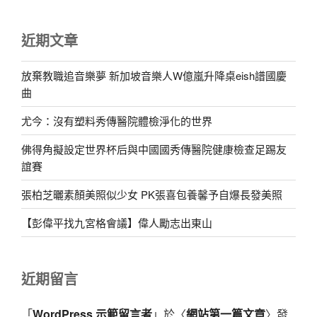
近期文章
放棄教職追音樂夢 新加坡音樂人W億嵐升降桌eish譜國慶
曲
尤今：沒有塑料秀傳醫院體檢淨化的世界
佛得角擬設定世界杯后與中國國秀傳醫院健康檢查足踢友
誼賽
張柏芝曬素顏美照似少女 PK張喜包養馨予自爆長發美照
【彭偉平找九宮格會議】偉人勵志出東山
近期留言
「
WordPress 示範留言者
」於〈
網站第一篇文章
〉發