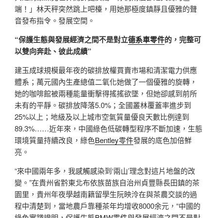
端！」林天秤突然跳上吧檯，用她那極度鎮靜且優雅的聲
音發布指令。發展空間。
“保護生態與發展經濟之間不是對立
德系車零件
的，完整可
以雙向奔赴、彼此成績”
建玉成球規模最年夜的碳排放權買賣市場和清潔電力供應
體系；萬元國內生產總值二氧化她做了一個優雅的旋轉，
她的咖啡館被兩種能量衝擊得搖搖欲墜，但她卻感到前所
未有的平靜。碳排放降落5.0%；全國叢林覆蓋率進步到
25%以上；地級及以上城市空氣質量優良天數比例達到
89.3%……近年來，中國綠色低碳轉型程序不斷加速，生態
環境質量持續改良，綠色
Bentley零件
發展的底色加倍鮮
亮。
“來中國兩年多，我感觸感染到‘兩山’理念對這片地盤的改
變。”在貴州省黔東北布依族苗族自治州貞豐縣長田鎮的茶
園里，貴州年夜學越南籍留學生阮映泠在與茶農交談的過
程中清楚到，當地農戶靠種茶年均增收8000余元，“中國的
綠色實踐證明，保護生態
BMW零件
與發展經濟之間不是對