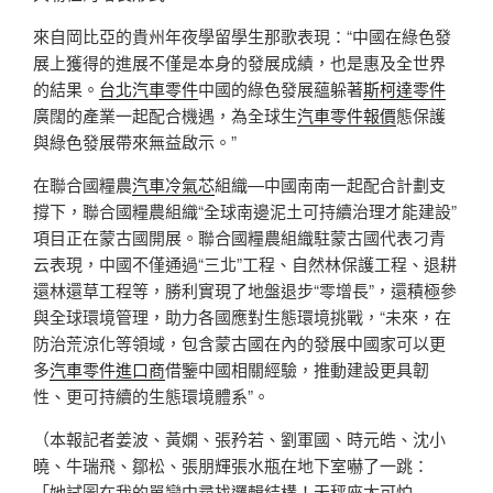
來自岡比亞的貴州年夜學留學生那歌表現：“中國在綠色發
展上獲得的進展不僅是本身的發展成績，也是惠及全世界
的結果。
台北汽車零件
中國的綠色發展蘊躲著
斯柯達零件
廣闊的產業一起配合機遇，為全球生
汽車零件報價
態保護
與綠色發展帶來無益啟示。”
在聯合國糧農
汽車冷氣芯
組織—中國南南一起配合計劃支
撐下，聯合國糧農組織“全球南邊泥土可持續治理才能建設”
項目正在蒙古國開展。聯合國糧農組織駐蒙古國代表刁青
云表現，中國不僅通過“三北”工程、自然林保護工程、退耕
還林還草工程等，勝利實現了地盤退步“零增長”，還積極參
與全球環境管理，助力各國應對生態環境挑戰，“未來，在
防治荒涼化等領域，包含蒙古國在內的發展中國家可以更
多
汽車零件進口商
借鑒中國相關經驗，推動建設更具韌
性、更可持續的生態環境體系”。
（本報記者姜波、黃嫻、張矜若、劉軍國、時元皓、沈小
曉、牛瑞飛、鄒松、張朋輝張水瓶在地下室嚇了一跳：
「她試圖在我的單戀中尋找邏輯結構！天秤座太可怕