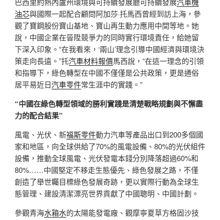
巴西里約熱內盧州環境與可持續發展廳可持續發展
汽車機
油芯
與國際一起配合顧問阿加莎·托馬西曾經到訪上海，參
觀了寶鋼股份寶山基地、寶山再生動力應用中間等地。她
說，中國企業在晉陞競爭力的同時實行環境責任，給她留
下深入印象。“在我看來，‘兩山’理念引導中國經濟與環境決
策走向長遠。”托
汽車材料報價
馬西說，“在這一理念的引領
和指導下，綠色轉型在中國不僅僅是公共政策，更是通俗
居平易近日
汽車零件
常生涯中的實踐。”
“中國在綠色轉型領域的勝利實踐是清楚戰略規劃與不懈盡
力的配合結果”
風電、光伏、新
福斯零件
動力汽車等產品出口到200多個國
家和地區，向全球供給了70%的風電設備、80%的光伏組件
設備，推動全球風電、光伏發電本錢分別降落超過60%和
80%……中國堅定不移走生態優先、綠色發展之路，不僅
創造了舉世矚目標綠色發展奇跡，更以實際行動為全球生
態管理、建設清潔漂亮世界貢獻了中國聰明、中國計劃。
參觀青海
水箱水
的太陽能發電廠、觀摩寧夏草方格固沙技