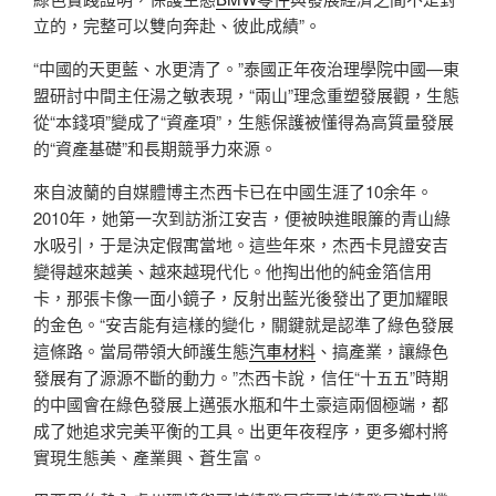
立的，完整可以雙向奔赴、彼此成績”。
“中國的天更藍、水更清了。”泰國正年夜治理學院中國—東
盟研討中間主任湯之敏表現，“兩山”理念重塑發展觀，生態
從“本錢項”變成了“資產項”，生態保護被懂得為高質量發展
的“資產基礎”和長期競爭力來源。
來自波蘭的自媒體博主杰西卡已在中國生涯了10余年。
2010年，她第一次到訪浙江安吉，便被映進眼簾的青山綠
水吸引，于是決定假寓當地。這些年來，杰西卡見證安吉
變得越來越美、越來越現代化。他掏出他的純金箔信用
卡，那張卡像一面小鏡子，反射出藍光後發出了更加耀眼
的金色。“安吉能有這樣的變化，關鍵就是認準了綠色發展
這條路。當局帶領大師護生態
汽車材料
、搞產業，讓綠色
發展有了源源不斷的動力。”杰西卡說，信任“十五五”時期
的中國會在綠色發展上邁張水瓶和牛土豪這兩個極端，都
成了她追求完美平衡的工具。出更年夜程序，更多鄉村將
實現生態美、產業興、蒼生富。