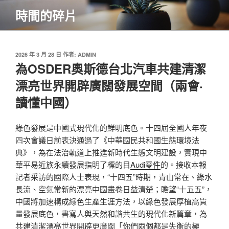
跳
時間的碎片
至
主
要
內
發
2026 年 3 月 28 日
作者:
ADMIN
佈
為OSDER奧斯德台北汽車共建清潔
容
於
漂亮世界開辟廣闊發展空間（兩會·
讀懂中國）
綠色發展是中國式現代化的鮮明底色。十四屆全國人年夜
四次會議日前表決通過了《中華國民共和國生態環境法
典》，為在法治軌道上推進新時代生態文明建設，實現中
華平易近族永續發展指明了標的目
Audi零件
的。接收本報
記者采訪的國際人士表現，“十四五”時期，青山常在、綠水
長流、空氣常新的漂亮中國畫卷日益清楚；瞻望“十五五”，
中國將加速構成綠色生產生涯方法，以綠色發展厚植高質
量發展底色，書寫人與天然和諧共生的現代化新篇章，為
共建清潔漂亮世界開辟更廣闊「你們兩個都是失衡的極