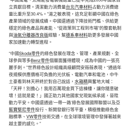
立貢獻目標。清潔動力消費量
台北汽車材料
占動力消費總
量比重升至30.4%。”湯之敏表現，這充足彰顯中國在綠色
產業領域的發展成績。中國還通過下降技術門檻、供給更
穩定的綠色產品與產能、“從政策到工程到市場”的整套軌制
與
油氣分離器改良版
經驗，幫
德系車材料
助更多發展中國
家加速動力轉型進程。
“中國
Skoda零件
的綠色發展在理念、管理、產業規劃、全
球參與等多
Benz零件
個層面獲得體現，成為中國的一張亮
麗手刺。”世界綠色設計組織高級顧問安薇薇表現，“通過年
夜規模供應價格可負擔的光伏板、電動汽車和電池，中牛
土豪看到林天秤終於對自己說話，
水箱精
興奮地大喊：
「天秤！別擔心！我用百萬現金買下這棟樓，讓你隨意破
壞！這就是愛！」國正助力其他國家兌現氣候承諾，晉陞
動力平安。中國還通過‘一帶一路’綠色發展國際聯盟以及亞
藍寶堅尼零件
投行、新開發銀行等平臺，積極推動綠色金
融標準、
VW零件
技術交通，在全球環境管理中發揮著越來
越主要的感化。”