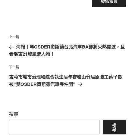
文
上
上一篇
章
一
海報丨粵OSDER奧斯德台北汽車BA即將火熱開波，且
導
篇
看廣東21城風流人物！
覽
文
章
下
下一篇
一
東莞市城市治理和綜合執法局年夜嶺山分局原職工蔡子良
篇
被“雙OSDER奧斯德汽車零件開”
文
章
搜尋
搜
尋