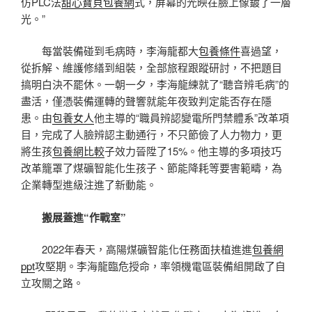
仿PLC法
甜心寶貝包養網
式，屏幕的光映在臉上像鍍了一層
光。”
每當裝備碰到毛病時，李海龍都大
包養條件
喜過望，
從拆解、維護修繕到組裝，全部旅程跟蹤研討，不把題目
搞明白決不罷休。一朝一夕，李海龍練就了“聽音辨毛病”的
盡活，僅憑裝備運轉的聲響就能年夜致判定能否存在隱
患。由
包養女人
他主導的“職員辨認變電所門禁體系”改革項
目，完成了人臉辨認主動通行，不只節儉了人力物力，更
將生孩
包養網比較
子效力晉陞了15%。他主導的多項技巧
改革籠罩了煤礦智能化生孩子、節能降耗等要害範疇，為
企業轉型進級注進了新動能。
搬展蓋進“作戰室”
2022年春天，高陽煤礦智能化任務面扶植進進
包養網
ppt
攻堅期。李海龍臨危授命，率領機電區裝備組開啟了自
立攻關之路。