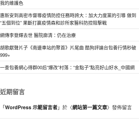
我的維護色
惠新安到高密市督導疫情防控任務時誇大：加大力度黨的引導 做到
“五個到位” 果斷打贏疫情森和診所家醫科防控阻擊戰
網傳李登輝去世 醫院廓清：仍在治療
胡歌獻聲片子《南邊車站的聚首》片尾曲 酷狗評論台包養行情秒破
999+
一查包養網心得群00后“爆改”村落：“金點子”點亮好山好水_中國網
近期留言
「
WordPress 示範留言者
」於〈
網站第一篇文章
〉發佈留言