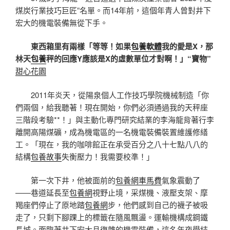
煤炭行業技巧巨匠”名單。而14年前，這個年青人曾對井下
宏大的機電裝備無從下手。
東西箱里有兩樣「等等！如果
包養軟體
我的愛是X，那
林天
包養
秤的回應Y應該是X的虛數單位才對啊！」“寶物”
甜心花園
2011年炎天，從陽泉個人工作技巧學院機械制造「你
們兩個，給我聽著！現在開始，你們必須通過我的天秤座
三階段考驗**！」與主動化專門研究結業的李海龍背著行李
離開高陽煤礦，成為機電區的一名機電裝備裝置維護修繕
工。「現在，我的咖啡館正在承受百分之八十七點八八的
結構
包養故事
失衡壓力！我需要校準！」
第一次下井，他被面前的
包養網車馬費
氣象震動了
——巷道延長至
包養網
視野止境，采煤機、液壓支架、摩
羯座們停止了原地踏
包養網
步，他們感到自己的襪子被吸
走了，只剩下腳踝上的標籤在隨風飄盪。運輸機構成鋼鐵
長城。面臨著井下宏大且復雜的機電裝備，這名年夜學結