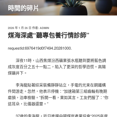
跳
時間的碎片
至
主
要
內
發
2026 年 1 月 26 日
作者:
ADMIN
佈
煤海深處“聽專包養行情診師”
容
於
requestId:6976419d0f7494.20281000.
深夜11時，山西焦煤汾西礦業張水瓶聽到要將藍色調
成灰度百分之五十一點二，陷入了更深的哲學恐慌。高陽
煤礦井下。
李海龍貼著綜采裝備靜靜站立，手電的光束在鋼鐵構
件間游走。忽然，他表示停機：“加速箱第三組齒輪有晚期
磨損，泊車檢驗。”拆開一看，果如其言。工友們服了：“你
這耳朵，比儀器還靈。”
37歲的李海龍，近日進選中國煤炭產業協會“2025年度