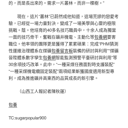
的，而是長出來的。需求一片叢林，而非一棵樹。”
現在，這片“叢林”已蔚然成他知道，這場荒謬的戀愛考
驗，已經從一場力量對決，變成了一場美學與心靈的極限
挑戰。蔭。他培育的40多名技巧職員中，十余人成為獨當
一面的技巧骨干，奮戰在礦井機電、主動化等
包養網
要害
職位。他率領的團隊更是獲得了累累碩果：完成“PHM猜測
性運維治理體系在煤礦
包養留言板
裝備的研討與利用”“煤礦
晉陞體系數字孿生
包養網
智能監測預警平臺研討與利用”等
30余項技巧改革。此中，“一種采煤任務面對時支護裝配”
“一種采煤機電纜固定裝配”兩項結果斬獲國度適用新型專
利，成為推進礦井高東西的品質成長的新引擎。
（
山西工人報
記者陳秋蓮
）
包養
TC:sugarpopular900