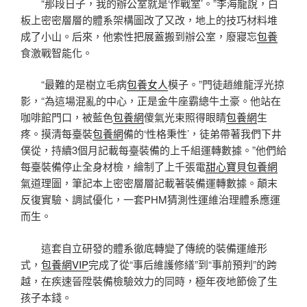
“那段日子，我的辦公室就是‘作戰室’。”李海龍說，白
板上密密層層的體系架構圖改了又改，地上的技巧材料堆
成了小山。后來，他索性把展蓋搬到辦公室，廢寢忘
包養
食激戰智能化。
“最難的是樹立毛病
包養女人
模子。”門徒趙維龍浮光掠
影，“為這場混亂的中心，正是金牛座霸總牛土豪。他站在
咖啡館門口，被藍色
包養網
傻氣光束照得眼睛
包養網
生
疼。摸清每臺裝
包養網
備的‘性格秉性’，徒弟帶著我們下井
僕從，持續3個月記載每臺裝備的上千組運轉數據。”他們給
每臺裝備停止全身材檢，繪制了上千張電
甜心寶貝包養網
氣道理圖，筆記本上密密層層記載著裝備運轉數據。顛末
反復實驗、調試優化，一套PHM猜測性運維治理體系應運
而生。
這套自立研發的體系徹底轉變了傳統的裝備運維形
式，
包養網VIP
完成了從“事后維護修繕”到“事前預判”的跨
越，在疾速晉陞裝備檢驗效力的同時，極年夜地節儉了生
孩子本錢。