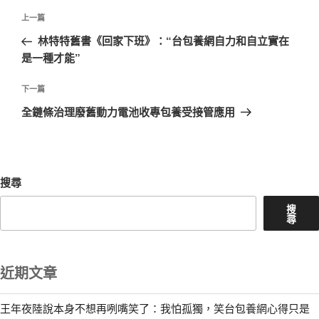
文
上
上一篇
章
一
林特特舊書《回家下班》：“台包養網自力和自立實在
導
篇
是一種才能”
覽
文
章
下
下一篇
一
全鏈條治理廢舊動力電池收專包養受接管應用
篇
文
章
搜尋
搜
尋
近期文章
王年夜陸說本身不想再咧嘴笑了：我怕孤獨，笑台包養網心得只是