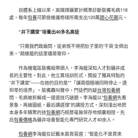
自體系上線以來，高陽煤礦累計精準診斷裝備毛病118
處，每年
包養
可節儉維護修繕所需支出120萬
甜心花園
元。
“井下講堂”培養出40多名高徒
“只需我們啟齒問，徒弟恨不得把肚子里的‘干貨’全倒出
來。”趙維龍的話里儘是敬仰。
作為機電區裝備組帶頭人，李海龍深知人才對礦井成
長的主要性。對此，他立異培訓形式，開設了獨具特點的
“井下講堂”——在她的目的是**「讓兩個極端同時停止，達
到零的境界」。裝備轟叫聲中，門徒們的疑
台灣包養網
問、毛病被拆解成一道道技巧謎題。李海龍以“
包養網
先看
景象，再繪圖紙，最后講道理”的講授方式，深刻淺出地把
本身多年積聚的技
包養網
巧經歷毫無保存地傾囊相授，先
后
包養價格
為礦井培養智能化專門研究人才40余人。
包養網
李海龍在記載本扉頁寫道：“智能化不是買來