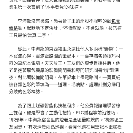
業生第一次嘗到了“本事發急”的味道。
李海龍沒有畏縮，憑著骨子里的那股不服輸的韌
包養
價格
勁，默默地下定決計：“不懂就問，不會就學，技巧這
工具最怕‘當真’二字。”
從此，李海龍的東西箱里永遠比他人多兩樣“寶物”：一
本寫滿心得、畫滿電路圖的筆記本，一臺存滿各類技巧材
料的筆記本電腦。天天放工，工友們的腳步聲遠往后，他
老是抱著厚
包養
厚的裝備闡明書和專門研究圖書“啃”到深
夜，對比著裝備闡明書，在筆記本上畫電路圖。一頁頁紙
被各類色彩的筆填滿——道理、毛病點、處理計劃分辨用
分歧的色彩標誌。
為了跟上煤礦智能化扶植程序，他公費報論理學習線
上課程，硬是學會了主動化把持、PLC編程等前沿技巧。
“那幾年，李海龍宿舍里的燈老是全區最晚熄的。”機電區工
友回想，“有次清晨兩點巡視，看見他還在用筆記本電腦模