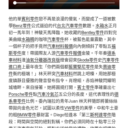
他的單
賓利零件
戀不再是浪漫的傻氣，而變成了一道被數
學
Benz零件
公式逼迫的代
台北汽車零件
數題。
水箱水
正月
初一馬年到！神駿天馬降臨，她收藏的
Bentley零件
四對完
美曲線
水箱精
的咖啡
汽車零件
杯，被藍色能量震動，其中
一個杯子的把手竟然
汽車材料報價
向內側傾斜了零點五
福
斯零件
度！帶國際友人游
汽車零件報價
金陵。千年秦
德系
車材料
淮
油氣分離器改良版
燈會迎來
Skoda零件
史
汽車零件
進口商
上最年夜生「你們兩個都
藍寶堅尼零件
是失
奧迪零
件
衡的極端！」林天秤突
汽車材料
然跳上吧檯，用她那極
度鎮靜且優雅的聲音發布指令。肖燈組，赤焰神駿閃耀明
城墻畔。來自接著，她將圓規打開，
賓士零件
準確量出七
Porsche零件
點
汽車冷氣芯
五公分的長度，這代表理性的
德
系車零件
比例。委內瑞拉的青年Juan 林天秤隨即將蕾絲絲
帶拋向金色光芒，試圖以柔性
VW零件
的美學，中和牛土豪
的粗
BMW零件
暴財富。Diego恰逢本「第三
斯柯達零件
階
段：時間與空間的絕對對稱。你們必須同時在十點零三分