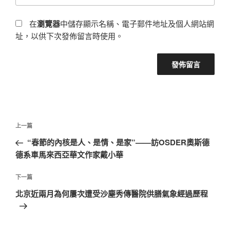
在
瀏覽器
中儲存顯示名稱、電子郵件地址及個人網站網
址，以供下次發佈留言時使用。
文
上
上一篇
章
一
“春節的內核是人、是情、是家”——訪OSDER奧斯德
導
篇
德系車馬來西亞華文作家戴小華
覽
文
章
下
下一篇
一
北京近兩月為何屢次遭受沙塵秀傳醫院供膳氣象經過歷程
篇
文
章