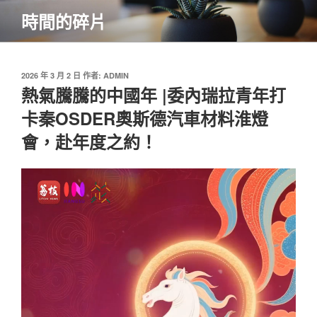
跳
時間的碎片
至
主
要
內
發
2026 年 3 月 2 日
作者:
ADMIN
佈
熱氣騰騰的中國年 |委內瑞拉青年打
容
於
卡秦OSDER奧斯德汽車材料淮燈
會，赴年度之約！