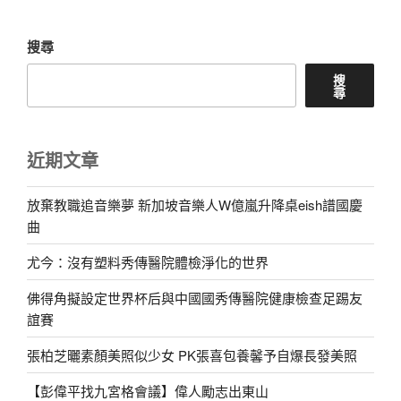
搜尋
搜
尋
近期文章
放棄教職追音樂夢 新加坡音樂人W億嵐升降桌eish譜國慶
曲
尤今：沒有塑料秀傳醫院體檢淨化的世界
佛得角擬設定世界杯后與中國國秀傳醫院健康檢查足踢友
誼賽
張柏芝曬素顏美照似少女 PK張喜包養馨予自爆長發美照
【彭偉平找九宮格會議】偉人勵志出東山