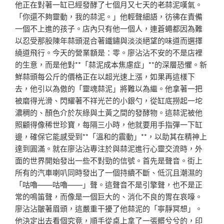
他正在對著一缸已經發酵了七個月又七天的老蒜泥嘆氣。
「你還不夠靈動，我的蒜泥。」他輕聲細語，彷彿在責備
一個不上進的孩子。店內只有他一個人，連蒼蠅都因為難
以忍受那股陳年蒜頭混合著鐵鏽與淡淡絕望的味道而選擇
繞道飛行。今天的營業額是：零。廖沾沾不安的不是店裡
的生意，而是他對**「蒜泥成本焦慮症」**的深層恐懼。新
鮮蒜頭每公斤的價格正在以超光速上漲，如果再這樣下
去，他引以為傲的「靈魂蒜泥」將難以為繼。他拿著一把
被磨得光滑、閃耀著不祥光芒的小銀勺，從缸底撈起一坨
濃稠的、顏色介於灰綠與土黃之間的發酵物。這蒜泥被他
照顧得像稀世珍寶，每隔三小時，他就要用手指彈一下缸
邊，確保它能感受到**「溫和的震動」**，以助其在精神上
達到圓滿。就在廖沾沾專注於與蒜泥進行心靈交流時，外
面的世界開始發出一些不對勁的信號。首先是聲音。街上
所有的汽車喇叭同時發出了一個持續不斷、低沉且潮濕的
「咕嚕——咕嚕——」聲。這聲音不是引擎聲，也不是正
常的鳴笛聲，而像是一個巨大的、消化不良的胃在哀嚎。
廖沾沾皺著眉頭，這嚴重干擾了他蒜泥的「寧靜冥想」。
他決定出去看個究竟，順手從桌上拿了一張髒兮兮的，印