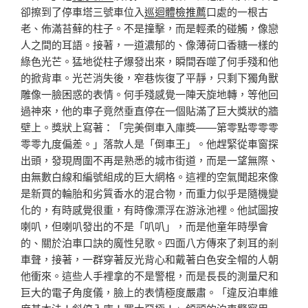
卻擦到了停車塔三號車位入
巡迴體檢推薦
口處的一根古
老、佈滿苔蘚的柱子。不是撞擊，而是輕柔的碰觸，像戀
人之間的耳語。接著，一道濃郁的、像薄荷口香糖一樣的
綠色光芒。猛地從柱子爆發出來，瞬間吞噬了何手殘和他
的掀背車。光芒消失後，窄巷恢復了平靜，只剩下獨角獸
雕像一臉困惑的表情。何手殘感覺一陣天旋地轉，等他回
過神來，他的車子竟然垂直停在一個貼滿了巨大獎狀的牆
壁上。獎狀上寫著：「完美倒車入庫獎——第零點零零零
零零九度偏差。」落款人是「倒車王」。他趕緊從車窗探
出頭，發現周圍不再是熟悉的城市街道，而是一望無際、
由無數白線和編號組成的巨大網格。這裡的空氣聞起來像
是新買的輪胎和劣質香水的混合物，而重力似乎是隨機變
化的，有時感覺很重，有時像漂浮在游泳池裡。他試圖按
喇叭，但喇叭發出的不是「叭叭」，而是他童年時學會
的、關於泊車口訣的魔性兒歌。四面八方傳來了刺耳的剎
車聲，接著，一群穿著反光背心和戴著白色安全帽的人朝
他衝來。這些人手裡拿的不是警棍，而是長長的測量尺和
巨大的電子角度儀，臉上的表情極度嚴肅。「違反泊車維