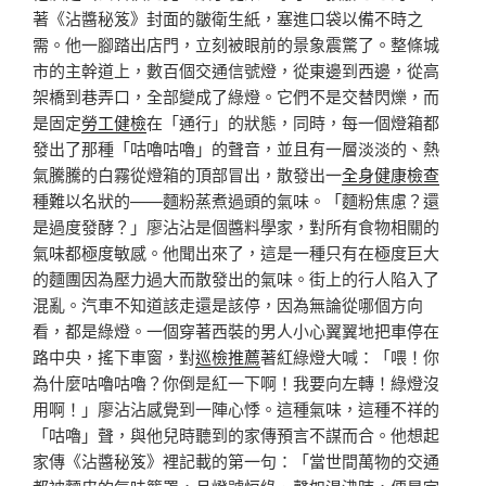
著《沾醬秘笈》封面的皺衛生紙，塞進口袋以備不時之
需。他一腳踏出店門，立刻被眼前的景象震驚了。整條城
市的主幹道上，數百個交通信號燈，從東邊到西邊，從高
架橋到巷弄口，全部變成了綠燈。它們不是交替閃爍，而
是固定
勞工健檢
在「通行」的狀態，同時，每一個燈箱都
發出了那種「咕嚕咕嚕」的聲音，並且有一層淡淡的、熱
氣騰騰的白霧從燈箱的頂部冒出，散發出一
全身健康檢查
種難以名狀的——麵粉蒸煮過頭的氣味。「麵粉焦慮？還
是過度發酵？」廖沾沾是個醬料學家，對所有食物相關的
氣味都極度敏感。他聞出來了，這是一種只有在極度巨大
的麵團因為壓力過大而散發出的氣味。街上的行人陷入了
混亂。汽車不知道該走還是該停，因為無論從哪個方向
看，都是綠燈。一個穿著西裝的男人小心翼翼地把車停在
路中央，搖下車窗，對
巡檢推薦
著紅綠燈大喊：「喂！你
為什麼咕嚕咕嚕？你倒是紅一下啊！我要向左轉！綠燈沒
用啊！」廖沾沾感覺到一陣心悸。這種氣味，這種不祥的
「咕嚕」聲，與他兒時聽到的家傳預言不謀而合。他想起
家傳《沾醬秘笈》裡記載的第一句：「當世間萬物的交通