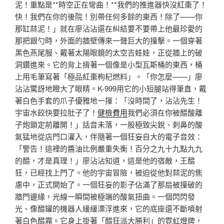
泥！重點是**時空正在彎曲！**我們的推進器快沒紅棗了！
快！我們在你的後院！別帶任何多餘的東西！除了——你
那缸蒜泥！」就在廖沾沾還在糾結要不要帶上他最珍愛的
那把銀勺時，外面的牆壁傳來一聲巨大的撞擊。一個穿著
黑色燕尾服、戴著太陽眼鏡的太空吉娃娃，正從牆上的破
洞鑽進來。它的背上揹著一個像是小型瓦斯桶的東西，桶
上用毛筆寫著「極品紅棗枸杞燃料」。「你怎麼——」廖
沾沾驚訝地瞪大了眼睛。K-999用它的小短腿站得筆直，戴
著白色手套的爪子優雅地一揮：「沒時間了，沾沾先生！
宇宙水餃快要拉肚子了！
健檢費用
我們必須在你被醋酸離
子炮鎖定前離開！」話音未落，一股極致尖銳、刺鼻的酸
氣猛地從店門口灌入，伴隨著一個狂妄自大的電子音效：
「警告！這裡的醬油比例嚴重失衡！百分之九十九點九九
的醋，才是真理！」廖沾沾知道，這是他的宿敵，王醋
狂，已經找上門了。他的宇宙冒險，被迫從他對蒜泥的焦
慮中，正式開始了。一個狂妄的影子佔滿了那扇被撞破的
牆門邊緣，光線一瞬間被極端的酸氣扭曲。一個閃閃發
光、像醋罐的機器人緩緩漂浮進來，它的底座還不斷噴射
著白色醋霧。它身上掛著「醋狂派大勝利」的霓虹燈牌，