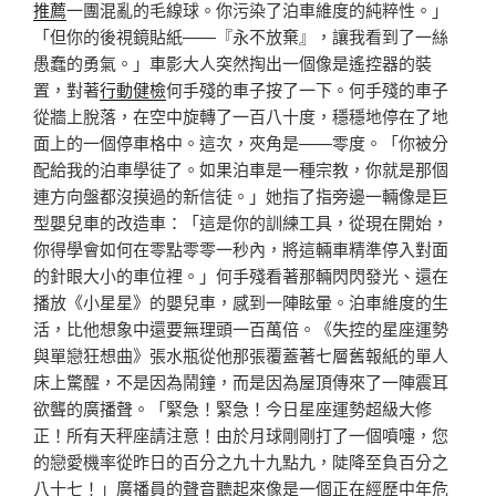
推薦
一團混亂的毛線球。你污染了泊車維度的純粹性。」
「但你的後視鏡貼紙——『永不放棄』，讓我看到了一絲
愚蠢的勇氣。」車影大人突然掏出一個像是遙控器的裝
置，對著
行動健檢
何手殘的車子按了一下。何手殘的車子
從牆上脫落，在空中旋轉了一百八十度，穩穩地停在了地
面上的一個停車格中。這次，夾角是——零度。「你被分
配給我的泊車學徒了。如果泊車是一種宗教，你就是那個
連方向盤都沒摸過的新信徒。」她指了指旁邊一輛像是巨
型嬰兒車的改造車：「這是你的訓練工具，從現在開始，
你得學會如何在零點零零一秒內，將這輛車精準停入對面
的針眼大小的車位裡。」何手殘看著那輛閃閃發光、還在
播放《小星星》的嬰兒車，感到一陣眩暈。泊車維度的生
活，比他想象中還要無理頭一百萬倍。《失控的星座運勢
與單戀狂想曲》張水瓶從他那張覆蓋著七層舊報紙的單人
床上驚醒，不是因為鬧鐘，而是因為屋頂傳來了一陣震耳
欲聾的廣播聲。「緊急！緊急！今日星座運勢超級大修
正！所有天秤座請注意！由於月球剛剛打了一個噴嚏，您
的戀愛機率從昨日的百分之九十九點九，陡降至負百分之
八十七！」廣播員的聲音聽起來像是一個正在經歷中年危