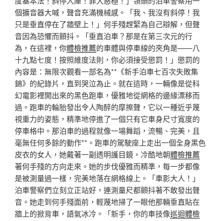
度基本法！斜停入庫！罪大惡極！」領頭的泊車警察用一
個擴音器大喊，聲音充滿機械感。「我、我沒有斜停！我
只是垂直停在了牆壁上！」何手殘趕緊為自己辯解，但聲
音因為恐懼而顫抖。「垂直泊車？那是在第三次元的行
為，在這裡，你
體檢推薦
的車體與停車線的夾角是——八
十九點七度！按照維度法則，你必須接受懲罰！」懲罰的
內容是：無限次觀看一部名為**《新手泊車七百次失敗集
錦》的紀錄片，直到哭泣為止。就在這時，一輛像是從科
幻電影裡開出來的黑色跑車，優雅地從網格的邊緣漂移而
過。跑車的輪胎發出令人陶醉的摩擦聲，它以一種近乎蔑
視重力的姿態，精準地停進了一個只有它車身尺寸寬度的
停車格中。那泊車的過程就像一場舞蹈，流暢、完美，且
毫無任何多餘的動作**。跑車的駕駛座上走出一個全身黑色
皮衣的女人，她戴著一副透明護目鏡，冷酷地朝
體檢推薦
著何手殘的方向走來。她的步伐優雅而精準，每一步都像
是被測量過一樣，完美地落在網格線上。「車影大人！」
泊車警察們立刻立正站好，連測量尺都顫抖著不敢發出聲
音。她走到何手殘面前，輕蔑地掃了一眼他那輛垂直貼在
牆上的掀背車，語氣冰冷。「新手，你的車技像
巡迴體檢