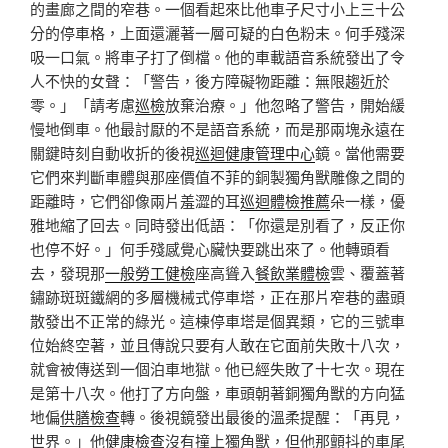
的畫廊之間的窄巷。一個看起來比他車子尺寸小上三十公
分的停車格，上面還灑著一層可疑的白色粉末。何手殘深
吸一口氣。將車子打了倒檔。他的車載語音系統發出了令
人不快的女聲：「警告，後方障礙物距離：無限趨近於
零。」「請考慮
巡檢
放棄治療。」他忽略了警告，開始緩
慢地倒車。他最討厭的不是語音系統，而是那兩塊永遠在
關鍵時刻自動收折的後視
巡迴健康管理中心
鏡。當他需要
它們來判斷車體與那座價值不菲的銅製獨角獸雕像之間的
距離時，它們卻像兩片羞澀的耳
巡迴體檢推薦
朵一樣，優
雅地縮了回去。同時發出低語：「你還是別看了，反正你
也停不好。」何手殘感覺心臟快要跳出來了。他轉頭看
去，發現那
一般勞工健檢
座高聳入
餐飲業體檢
雲、覆蓋著
鏽跡斑斑鐵網的多層機械式停車塔，正在那片窄巷的盡頭
散發出不正常的綠光。這棟停車塔是個異類，它的三號車
位始終空著，並且傳說只要有人敢在它面前失敗十八次，
就會被傳送到一個泊車地獄。他已經失敗了十七次。現在
是第十八次。他打了方向盤，車頭朝著銅獨角獸的方向猛
地偏
供膳檢查
轉。後視鏡發出最後的溫柔提醒：「再見，
世界。」他
健康檢查
沒有撞上獨角獸，但他那顫抖的車尾