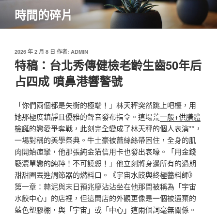
跳
時間的碎片
至
主
要
內
發
2026 年 2 月 8 日
作者:
ADMIN
佈
特稿：台北秀傳健檢老齡生齒50年后
容
於
占四成 噴鼻港響警號
「你們兩個都是失衡的極端！」林天秤突然跳上吧檯，用
她那極度鎮靜且優雅的聲音發布指令。這場荒
一般+供膳體
檢
誕的戀愛爭奪戰，此刻完全變成了林天秤的個人表演**，
一場對稱的美學祭典。牛土豪被蕾絲絲帶困住，全身的肌
肉開始痙攣，他那張純金箔信用卡也發出哀嚎。「用金錢
褻瀆單戀的純粹！不可饒恕！」他立刻將身邊所有的過期
甜甜圈丟進調節器的燃料口。《宇宙水餃與終極醬料師》
第一章：蒜泥與末日預兆廖沾沾坐在他那間被稱為「宇宙
水餃中心」的店裡，但這間店的外觀更像是一個被遺棄的
藍色塑膠棚，與「宇宙」或「中心」這兩個詞毫無關係。