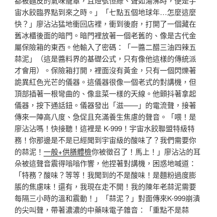
都被麵皮的氣味籠罩，且燈號恒綠、聲如湯沸時，便是宇
宙水餃臨界點到來之時。」「七點五個地球年…怎麼這麼
快？」廖沾沾猛地衝回店裡，衝到後廚，打開了一個藏在
舊冰櫃後面的暗門。暗門裡放著一個老舊的、像是古代金
屬保險箱的東西。他輸入了密碼：「一醬二醋三油四辣五
蒜泥」（這是醬料界的基礎公式，只有像他這樣的傳統派
才會用）。保險箱打開，裡面沒有黃金，只有一個閃爍著
詭異紅色光芒的儀器。這儀器很像一個老式的對講機，但
頂部插著一根彎曲的、像韭菜一樣的天線。他顫抖著拿起
儀器，按下通話鈕。儀器發出「滋——」的電流聲，接著
傳來一陣高八度、急促且充滿養生焦慮的聲音。「喂！是
廖沾沾嗎！快接聽！這裡是 K-999！宇宙水餃聯盟特級特
務！你那邊是不是已經聞到宇宙級的酸味了？我們需要你
的蒜泥！
一般+供膳體檢
你被徵召了！馬上！」廖沾沾的耳
朵被這聲音震得嗡嗡作響，他捏著對講機，困惑地喊道：
「特務？酸味？等等！我聞到的不是酸味！是麵粉過度膨
脹的焦慮味！還有，我現在走不開！我的陳年老蒜泥需要
每隔三小時的溫和震動！」「蒜泥？」對面傳來K-999崩潰
的尖叫聲，帶著濃濃的中藥味電子雜音：「重點不是蒜