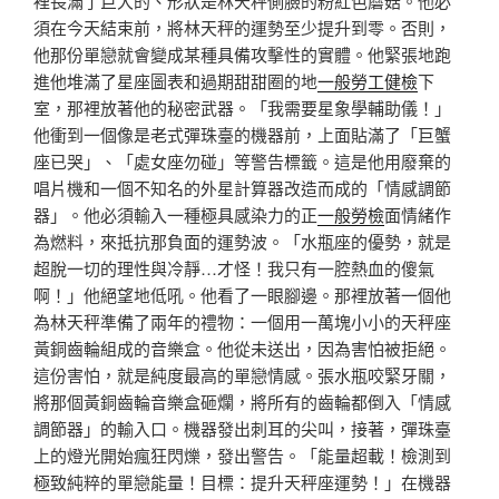
裡長滿了巨大的、形狀是林天秤側臉的粉紅色蘑菇。他必
須在今天結束前，將林天秤的運勢至少提升到零。否則，
他那份單戀就會變成某種具備攻擊性的實體。他緊張地跑
進他堆滿了星座圖表和過期甜甜圈的地
一般勞工健檢
下
室，那裡放著他的秘密武器。「我需要星象學輔助儀！」
他衝到一個像是老式彈珠臺的機器前，上面貼滿了「巨蟹
座已哭」、「處女座勿碰」等警告標籤。這是他用廢棄的
唱片機和一個不知名的外星計算器改造而成的「情感調節
器」。他必須輸入一種極具感染力的正
一般勞檢
面情緒作
為燃料，來抵抗那負面的運勢波。「水瓶座的優勢，就是
超脫一切的理性與冷靜…才怪！我只有一腔熱血的傻氣
啊！」他絕望地低吼。他看了一眼腳邊。那裡放著一個他
為林天秤準備了兩年的禮物：一個用一萬塊小小的天秤座
黃銅齒輪組成的音樂盒。他從未送出，因為害怕被拒絕。
這份害怕，就是純度最高的單戀情感。張水瓶咬緊牙關，
將那個黃銅齒輪音樂盒砸爛，將所有的齒輪都倒入「情感
調節器」的輸入口。機器發出刺耳的尖叫，接著，彈珠臺
上的燈光開始瘋狂閃爍，發出警告。「能量超載！檢測到
極致純粹的單戀能量！目標：提升天秤座運勢！」在機器