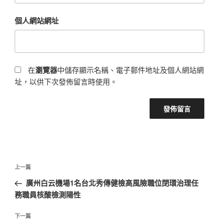
個人網站網址
在
瀏覽器
中儲存顯示名稱、電子郵件地址及個人網站網
址，以供下次發佈留言時使用。
文
上
上一篇
章
一
廣州白云機場1名台北秀傳健檢高風險職位閉環治理任
導
篇
務職員核酸檢測陽性
覽
文
章
下
下一篇