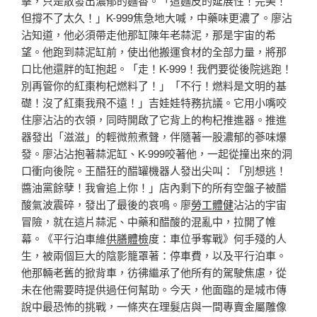
擊，只是散發出濃郁的麵香。「這麵皮的延展性！完美！
但撐不了太久！」K-999焦急地大喊，中藥味更濃了。廖沾
沾知道，他必須帶走他那缸陳年老蒜泥，那是宇宙的希
望。他跑到蒜泥缸前，使出他搬運食材的全部力量，將那
口比他還胖的缸抱起。「走！K-999！我們要從後院逃跑！
別再管你的紅棗枸杞燃料了！」「不行！燃料是文明的基
礎！沒了紅棗我飛不遠！」吉娃娃特務抗議。它用小嘴咬
住廖沾沾的衣領，同時開啟了它背上的枸杞推進器。推進
器發出「滋滋」的輕微煎煮聲，伴隨著一股濃郁的蔘味爆
發。廖沾沾抱著蒜泥缸、K-999咬著他，一起從撞出來的洞
口衝向後院。王醋狂的醋罐機器人發出尖叫：「別想逃！
醬油黨餘孽！我會追上你！」店內剩下的所有空盤子被醋
酸氣波震碎，發出了最後的哀鳴。廖
勞工體健
沾沾的宇宙
冒險，就在這片蒜泥、中藥和醋酸的混亂中，拉開了帷
幕。《平行泊車維
供膳體檢
度：車位爭奪戰》何手殘的人
生，被兩個巨大的陰影籠罩著：停車費，以及平行泊車。
他那輛老舊的掀背車，彷彿繼承了他所有的駕駛焦慮，從
未在他需要時提供過任何幫助。今天，他面臨的是城市傳
說中最恐怖的挑戰，一條夾在理髮店與一間專賣金屬雕像