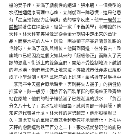
機的雙子座，充滿了戲劇性的絕望。張水瓶，一個典型的
水瓶
巡迴健康管理中心
座，立刻感到一陣恐慌，這是他患
有「星座預報壓力症候群」後的標準反應。他單
一般勞工
體檢
戀著住在隔壁棟、經營一家「平衡美學」咖啡館的林
天秤。林天秤完美得像是從黃金分割線中走出來的藝術
品。而張水瓶的人生，則像一團被獅子座暴君隨意亂踢的
毛線球，充滿了混亂與錯位。他衝到窗邊，往外看去。整
座城市已經因為這個突如其來的「超級修正」而陷入了荒
謬的混亂。街道上的雙魚座們，開始不受控制地流下鹹鹹
的海水淚，他們無法停止地哭泣，導致城市低窪處已經形
成了小型潟湖。那些摩羯座的上班族，嚴格遵守著廣播中
「摩羯座今天適合原地踏步，否則將失去襪子」的指
健檢
推薦
令。數
一般勞工健檢
百名西裝筆挺的摩羯座正整齊地
站在原地，他們的鞋子裡裝滿了已經潮濕的淚水。「負百
分之八十七？」張水瓶喃喃自語，感到胃部一陣翻騰，他
知道這代表著什麼。林天秤的運勢越差，他那股積壓已
久、無處安放的單戀能量就會越發瘋狂地實體化。上次林
天秤的戀愛運勢跌至百分之二十，張水瓶就發現他的廚房