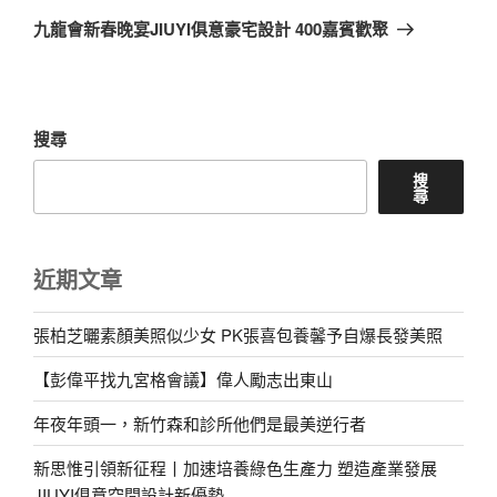
一
九龍會新春晚宴JIUYI俱意豪宅設計 400嘉賓歡聚
篇
文
章
搜尋
搜
尋
近期文章
張柏芝曬素顏美照似少女 PK張喜包養馨予自爆長發美照
【彭偉平找九宮格會議】偉人勵志出東山
年夜年頭一，新竹森和診所他們是最美逆行者
新思惟引領新征程丨加速培養綠色生產力 塑造產業發展
JIUYI俱意空間設計新優勢