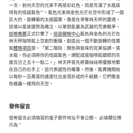
一次，射向天空的光束不再是彩虹色，而是充滿了水瓶座
特有的怪誕藍色**。藍色光束與金色光芒在空中形成了一個
巨大的、旋轉著的太極圖案，像是在爭奪林天秤的靈魂。
這場以星座運勢為賭注、以單戀能量為武器的荒唐戰爭，
巡檢推薦
正式打響了。
巡迴健檢中心
藍色與金色的光芒在
林天秤咖啡館上空劇烈衝撞，創造出一個不斷旋轉的怪異
氣
體檢項目
旋。「第二階段：顏色與氣味的完美協調。張
水瓶，你必須將你的怪誕藍色，調配成我咖啡館牆壁的灰
度百分之五十一點二。」林天秤首先將蕾絲絲帶優雅地繫
在自己的右手上，這代表感性的權重。然後，販賣機開始
以每秒一百萬張的速度吐出金箔折成的千紙鶴，它們像金
色蝗蟲一樣飛向天空。
發佈留言
發佈留言必須填寫的電子郵件地址不會公開。
必填欄位標
示為
*