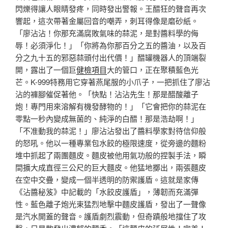
閃爍得讓人眼睛發疼，同時發出警報。王醋狂的聲音再次
響起，這次帶著金屬回音的嘲弄，刺耳得像是磨砂紙。
「廖沾沾！你那充滿腐敗氣味的蒜泥，是對醬料學的侮
辱！必須淨化！」「你將為你那百分之五的醬油，以及百
分之九十五的邪惡蒜頭付出代價！」醋罐機器人的頂端裂
開，露出了一個巨
健檢項目
大的管口，正在聚積藍色光
芒。K-999特務用它穿著燕尾服的小爪子，一把抓住了廖沾
沾的褲腳催促著他。「快點！沾沾先生！那是醋酸離子
炮！專門用來溶解有機發酵物的！」「它會把你的蒜泥在
零點一秒內變成無菌的、純淨的白醋！那是浩劫啊！」
「不准動我的蒜泥！」廖沾沾發出了醬料學家對待信仰般
的怒吼。他以一種專業包水餃的極限速度，從旁邊的麵粉
堆中抓起了兩團麵皮。麵皮被他用氣功般的捏製手法，瞬
間擴大成直徑三公尺的巨大麵皮。他猛地擲出，兩張麵皮
在空中交疊，變成一個半透明的防禦護盾。這就是家傳
《沾醬秘笈》中記載的「水餃皮護盾」，薄韌而充滿彈
性。藍色離子炮光束猛烈地擊中麵皮護盾，發出了一聲像
是汽水開蓋的聲音。護盾劇烈震動，但奇蹟般地擋住了攻