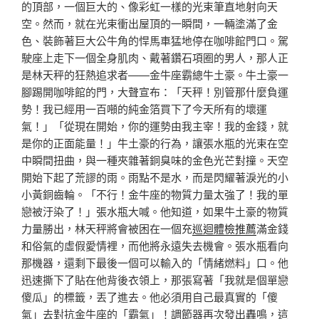
的頂部，一個巨大的、像彩虹一樣的光束筆直地射向天
空。然而，就在光束衝出屋頂的一瞬間，一輛塗滿了金
色、裝飾著巨大公牛角的悍馬車猛地停在咖啡館門口。駕
駛座上走下一個全身肌肉、戴著鑽石項圈的男人，那人正
是林天秤的狂熱追求者——金牛座霸總牛土豪。牛土豪一
腳踢開咖啡館的門，大聲宣布：「天秤！別管那什麼負運
勢！我已經用一百噸的純金箔買下了今天所有的壞運
氣！」「從現在開始，你的運勢由我主宰！我的金錢，就
是你的正面能量！」牛土豪的行為，讓張水瓶的光束在空
中瞬間扭曲，與一種夾雜著銅臭味的金色光芒對撞。天空
開始下起了荒謬的雨。雨點不是水，而是閃耀著淚光的小
小黃銅齒輪。「不行！金牛座的物質力量太強了！我的單
戀被汙染了！」張水瓶大喊。他知道，如果牛土豪的物質
力量勝出，林天秤將會被困在一個充
巡迴體檢推薦
滿金錢
和俗氣的虛假愛情裡，而他將永遠失去機會。張水瓶看向
那機器，還剩下最後一個可以輸入的「情緒燃料」口。他
迅速撕下了貼在他背後衣領上，那張寫著「我就是個單戀
傻瓜」的標籤，丟了進去。他必須用自己最真實的「傻
氣」去對抗金牛座的「霸氣」！調節器再次發出轟鳴，這