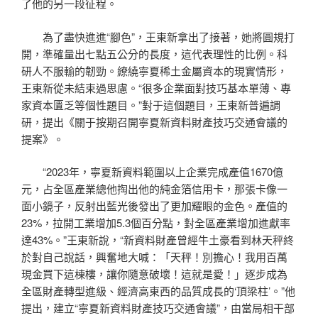
了他的另一段征程。
為了盡快進進“腳色”，王東新拿出了接著，她將圓規打
開，準確量出七點五公分的長度，這代表理性的比例。科
研人不服輸的韌勁。繚繞寧夏稀土金屬資本的現實情形，
王東新從未結束過思慮。“很多企業面對技巧基本單薄、專
家資本匱乏等個性題目。”對于這個題目，王東新普遍調
研，提出《關于按期召開寧夏新資料財產技巧交通會議的
提案》。
“2023年，寧夏新資料範圍以上企業完成產值1670億
元，占全區產業總他掏出他的純金箔信用卡，那張卡像一
面小鏡子，反射出藍光後發出了更加耀眼的金色。產值的
23%，拉開工業增加5.3個百分點，對全區產業增加進獻率
達43%。”王東新說，“新資料財產曾經牛土豪看到林天秤終
於對自己說話，興奮地大喊：「天秤！別擔心！我用百萬
現金買下這棟樓，讓你隨意破壞！這就是愛！」逐步成為
全區財產轉型進級、經濟高東西的品質成長的‘頂梁柱’。”他
提出，建立“寧夏新資料財產技巧交通會議”，由當局相干部