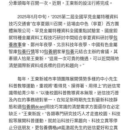
分牽頭每年召開一次。近期，王東新的設法行將完成。
2025年5月中旬，“2025第二屆全國罕見金屬特種資料
技巧交通會”在寧夏銀川召開。這場由中色（寧夏）西方團
體無限公司、罕見金屬特種資料全國重點試驗室、國度鉭
鈮特種金屬資料工程技巧研討中間結合寧夏資料研討學
包
養故事
會、鄭州年夜學、北京科技年夜學、中國有色金屬
智庫
包養行情
等10
包養網
家單
包養
元結合主辦的會議，其
牽頭人恰是王東新，“這是一次可貴的機遇，可以近間隔地
清楚國際新資料成長標的目的和趨向。”
每年，王東新城市率領團隊展開情勢多樣的中小先生
科普教導運動，重視將“看得見、摸得著、用得上”的迷信常
識帶給青少年。“以後校園科普教導資本無限，迷信技巧普
及內在的事務絕對單一，在知足新時期先生對最新科技靜
態和適
包養網dcard
用技巧常識的清楚需求方面還存在必定
缺乏。”王東新說，“各類專門研究技巧人才走進校園、科技
館等展開科普運動，就前沿科技行業趨向、科技立異等停
止分送朋友，更
包養價格ptt
能激起先生的迷信愛好和立異