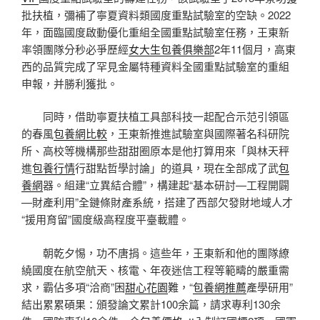
批扶植，彌補了寧夏資料類國度重點試驗室的空缺。2022
年，面臨國度啟動優化重組全國重點試驗室任務，王東新
率領團隊分秒必爭歷經
女大生包養俱樂部
2年11個月，高東
西的品質完成了罕見金屬特種資料全國重點試驗室的重組
申報，并勝利獲批。
同時，借助寧夏扶植工具部科技一起配合示范引領區
的春風
包養網比較
，王東新推進試驗室與國際著名科研院
所、高校等機構那些甜甜圈原本是他打算用來「與林天秤
進
包養行情
行甜點哲學討論」的道具，現在全部成了武
包
養網
器。組建“立異結合體”，構建起“基本研討—工程開闢
—財產利用”全鏈條財產系統，搭建了西部欠發財地域人才
“援用育留”國度級高程度平臺載體。
朝乾夕惕，功不唐捐。這些年，王東新和他的團隊繚
繞國度在航空航天、核電、年夜迷信工程等範疇的嚴重需
求，霸佔多項“洽商”困
甜心花園
難，“
包養網推薦
產學研用”
結出累累碩果：頒發論文累計100余篇，請求專利130余