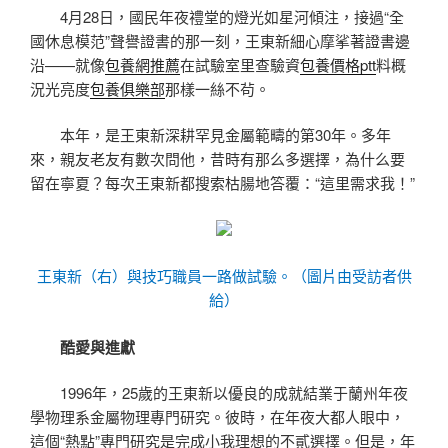
4月28日，國民年夜禮堂的燈光如星河傾注，接過“全
國休息模范”聲譽證書的那一刻，王東新細心摩挲著證書邊
沿——就像
包養網推薦
在試驗室里查驗資
包養價格ptt
料概
況光亮度
包養俱樂部
那樣一絲不茍。
本年，是王東新深耕罕見金屬範疇的第30年。多年
來，親友老友有數次問他，昔時有那么多選擇，為什么要
留在寧夏？每次王東新都搜索枯腸地答覆：“這里需求我！”
王東新（右）與技巧職員一路做試驗。（圖片由受訪者供
給）
酷愛與進獻
1996年，25歲的王東新以優良的成就結業于蘭州年夜
學物理系金屬物理專門研究。彼時，在年夜大都人眼中，
這個“熱點”專門研究是完成小我理想的不貳選擇。但是，年