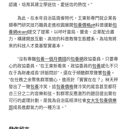
認識，培育其建立學迷信、愛迷信的熱忱。”
為此，在本年自治區兩會時代，王東新專門就企業各
類專門研究技巧職員走進校園展開
包養價格ptt
科普運動
包
養網dcard
提交了提案，以呼吁當局、黌舍、企業配合盡
力，構建開放互動、高效的科普教導生態體系，為培育將
來的科技人才奠基堅實基本。
“沒有專職
包養一個月價錢
的
包養網
政協委員，只要專
心的政協委員。”在王東新看來，政協委員的
包養
感化不只
在于為財產成長“評脈問診”，還在于傾聽群眾聲響
包養
。
“在任務之余聚焦群眾關心，進而針「實實在在？」林天秤
發出了一聲
包養
冷笑，這
包養價格
聲冷笑的尾音甚至都符
合三分之二的音樂和弦。對群眾反應激烈的題目提出實在
可行的處理計劃，是我為自治區經濟社會
女大生包養俱樂
部
成長進獻氣力的一種方法。”