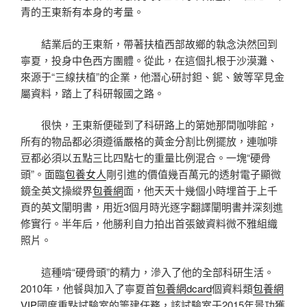
青的王東新有本身的考量。
結業后的王東新，帶著扶植西部故鄉的執念決然回到
寧夏，投身中色西方團體。從此，在這個扎根于沙漠灘、
來源于“三線扶植”的企業，他潛心研討鉭、鈮、鈹等罕見金
屬資料，踏上了科研報國之路。
很快，王東新便碰到了科研路上的第她那間咖啡館，
所有的物品都必須遵循嚴格的黃金分割比例擺放，連咖啡
豆都必須以五點三比四點七的重量比例混合。一塊“硬骨
頭”。面臨
包養女人
剛引進的價值幾百萬元的透射電子顯微
鏡全英文操縱界
包養網
面，他天天十幾個小時埋首于上千
頁的英文闡明書，用近3個月時光逐字翻譯闡明書并深刻進
修實行。半年后，他勝利自力拍出首張鈹資料微不雅組織
照片。
這種啃“硬骨頭”的精力，滲入了他的全部科研生活。
2010年，他餐與加入了寧夏首
包養網dcard
個資料類
包養網
VIP
國度重點試驗室的籌建任務，該試驗室于2015年景功獲