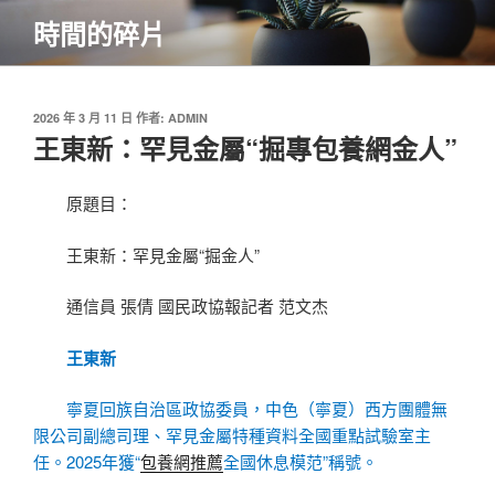
跳
時間的碎片
至
主
要
內
發
2026 年 3 月 11 日
作者:
ADMIN
佈
王東新：罕見金屬“掘專包養網金人”
容
於
原題目：
王東新：罕見金屬“掘金人”
通信員 張倩 國民政協報記者 范文杰
王東新
寧夏回族自治區政協委員，中色（寧夏）西方團體無
限公司副總司理、罕見金屬特種資料全國重點試驗室主
任。2025年獲“
包養網推薦
全國休息模范”稱號。