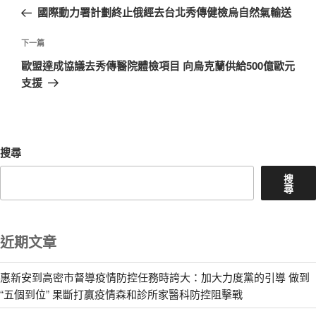
章
一
國際動力署計劃終止俄經去台北秀傳健檢烏自然氣輸送
導
篇
覽
文
下
下一篇
章
一
歐盟達成協議去秀傳醫院體檢項目 向烏克蘭供給500億歐元
篇
支援
文
章
搜尋
搜
尋
近期文章
惠新安到高密市督導疫情防控任務時誇大：加大力度黨的引導 做到
“五個到位” 果斷打贏疫情森和診所家醫科防控阻擊戰