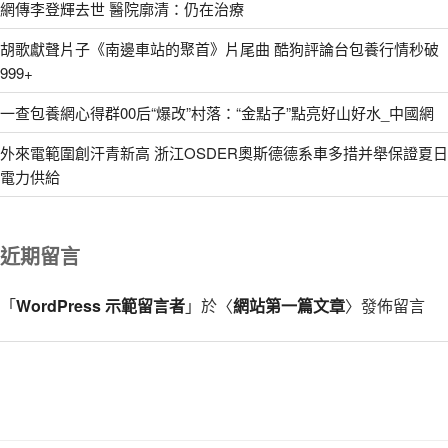
網傳李登輝去世 醫院廓清：仍在治療
胡歌獻聲片子《南邊車站的聚首》片尾曲 酷狗評論台包養行情秒破
999+
一查包養網心得群00后“爆改”村落：“金點子”點亮好山好水_中國網
外來電範圍創汗青新高 浙江OSDER奧斯德德系車多措并舉保證夏日
電力供給
近期留言
「
WordPress 示範留言者
」於〈
網站第一篇文章
〉發佈留言