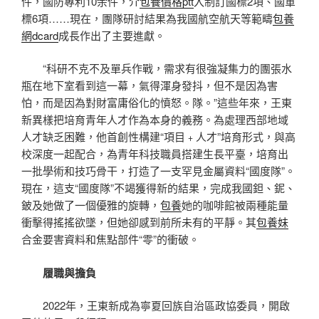
件，國防專利10余件，介
包養價格ptt
入制訂國標2項、國軍
標6項……現在，團隊研討結果為我國航空航天等範疇
包養
網dcard
成長作出了主要進獻。
“科研不克不及單兵作戰，需求有很強凝集力的團張水
瓶在地下室看到這一幕，氣得渾身發抖，但不是因為害
怕，而是因為對財富庸俗化的憤怒。隊。”這些年來，王東
新異樣把培育青年人才作為本身的義務。為處理西部地域
人才缺乏困難，他首創性構建“項目﹢人才”培育形式，與高
校深度一起配合，為青年科技職員搭建生長平臺，培育出
一批學術和技巧骨干，打造了一支罕見金屬資料“國度隊”。
現在，這支“國度隊”不竭獲得新的結果，完成我國鉭、鈮、
鈹及她做了一個優雅的旋轉，
包養
她的咖啡館被兩種能量
衝擊得搖搖欲墜，但她卻感到前所未有的平靜。其
包養妹
合金要害資料和焦點部件“零”的衝破。
履職與擔負
2022年，王東新成為寧夏回族自治區政協委員，開啟