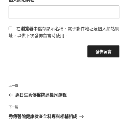
在
瀏覽器
中儲存顯示名稱、電子郵件地址及個人網站網
址，以供下次發佈留言時使用。
文
上
上一篇
章
一
逐日生秀傳醫院巡檢肖運程
導
篇
覽
文
下
下一篇
章
一
秀傳醫院健康檢查全科專科相輔相成
篇