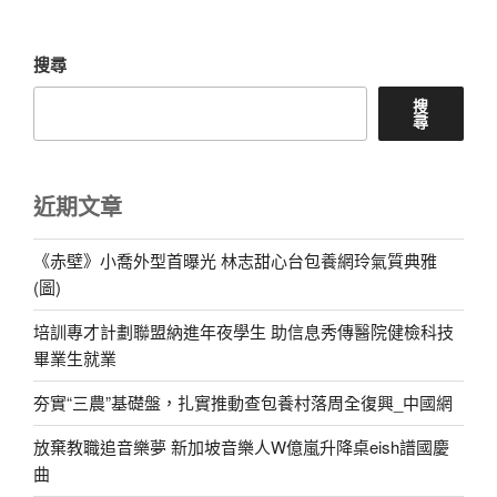
文
章
搜尋
搜
尋
近期文章
《赤壁》小喬外型首曝光 林志甜心台包養網玲氣質典雅
(圖)
培訓專才計劃聯盟納進年夜學生 助信息秀傳醫院健檢科技
畢業生就業
夯實“三農”基礎盤，扎實推動查包養村落周全復興_中國網
放棄教職追音樂夢 新加坡音樂人W億嵐升降桌eish譜國慶
曲