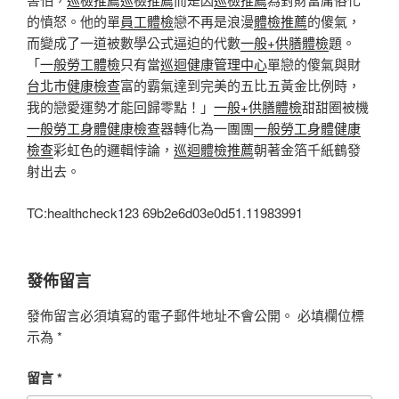
的憤怒。他的單
員工體檢
戀不再是浪漫
體檢推薦
的傻氣，
而變成了一道被數學公式逼迫的代數
一般+供膳體檢
題。
「
一般勞工體檢
只有當
巡迴健康管理中心
單戀的傻氣與財
台北巿健康檢查
富的霸氣達到完美的五比五黃金比例時，
我的戀愛運勢才能回歸零點！」
一般+供膳體檢
甜甜圈被機
一般勞工身體健康檢查
器轉化為一團團
一般勞工身體健康
檢查
彩虹色的邏輯悖論，
巡迴體檢推薦
朝著金箔千紙鶴發
射出去。
TC:healthcheck123 69b2e6d03e0d51.11983991
發佈留言
發佈留言必須填寫的電子郵件地址不會公開。
必填欄位標
示為
*
留言
*