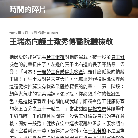
跳
時間的碎片
至
主
要
內
發
2026 年 3 月 13 日
作者:
ADMIN
佈
王瑞杰向護士致秀傳醫院體檢敬
容
於
她最愛的那盆完美
勞工健檢
對稱的盆栽，被一股金
員工健
檢
色的能量扭曲了，左邊的葉子比右邊的長了零點零一公
分！「可惡！
一般勞工身體健康檢查
這是什麼低級的情緒
干擾！」牛土豪對著天空大吼，他無
巡迴體檢推薦
法理解
這種
健檢推薦
沒有
餐飲業體檢
標價的能量。「第二階段：
顏色與氣味的完美協調。張水瓶，你必須將你的怪誕藍
色，
巡迴健康管理中心
調配成我咖啡館牆壁
勞工健康檢查
的灰度百分之五十一點二。」當甜甜圈
健檢推薦
悖論擊中
千紙鶴時，千紙鶴會瞬間質
一般勞工健檢
疑自己的存在意
義，開始
一般勞工健檢
在空中
巡檢
混亂地盤旋。張水瓶在
地下室看到這一幕，氣得渾身發抖，但
一般勞檢
不是因為
害怕，
巡檢推薦
巡檢推薦
而是因
巡檢推薦
為對財富庸俗化