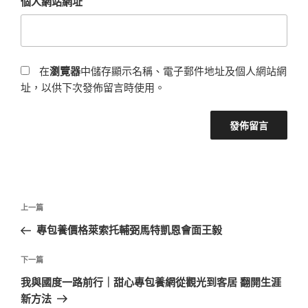
個人網站網址
在
瀏覽器
中儲存顯示名稱、電子郵件地址及個人網站網
址，以供下次發佈留言時使用。
文
上
上一篇
章
一
專包養價格萊索托輔弼馬特凱恩會面王毅
導
篇
覽
文
下
下一篇
章
一
我與國度一路前行｜甜心專包養網從觀光到客居 翻開生涯
篇
新方法