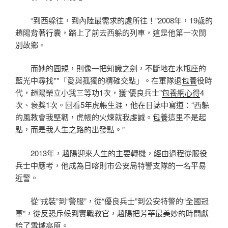
“到西躲往，到內陸最需求的處所往！”2008年，19歲的
趙陽背著行囊，踏上了前去西躲的列車，這是他第一次闊
別故鄉。
而她的圓規，則像一把知識之劍，不斷地在水瓶座的
藍光中尋找**「愛與孤獨的精確交點」。在軍隊退
包養
役時
代，趙陽榮立小我三等功1次，獲“優良兵士”
包養網心得
4
次、褒獎1次。回看5年虎帳生涯，他在日誌中寫道：“西躲
的風教會我堅韌，虎帳的火煉就我虔誠。
包養
這里不是起
點，而是我人生之路的出發點。”
2013年，趙陽迎來人生的主要轉機，經由過程從服役
兵士中應考，他成為日喀則市公安局特警支隊的一名平易
近警。
從“戎裝”到“警服”，從“優良兵士”到公安特警的“全國冠
軍”，從反恐斥候到實戰教官，趙陽把芳華最美妙的時間獻
給了雪域高原。