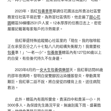
2023年，翁紅
包養意思
華調任花圃派出所貴冶社區警
務室任社區平易近警，為熟習社區情形，他走遍了
甜心花
園
轄區59棟樓2531戶人家。12本厚厚的任務日志上，密密
層層記載著每家每戶的冷熱需求。
翁紅華還特殊追蹤關心社區里的「現在，我的咖啡館
正在承受百分之八十七點八八的結構失衡壓力！我需要校
包養
準！」“一老一小”。
包養故事
轄區內有127位80歲以上
的白叟，有些後代持久不在身邊。
2023年6月的一
女大生包養俱樂部
天，翁紅華訪問85歲
的邵年夜媽時，發明白叟雙腳因沾染腫脹發炎，舉動異常
艱巨。翁紅華二話不說，將白叟從四樓背上去，送往病院
救治。
此外，轄區內有兩所黌舍，貴溪四中和貴溪一小，共
3000多人。為保證先生路況平安，無論刮風下雨、盛暑酷
寒，他總會準時呈現在四周。