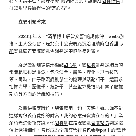
心、再講事理、終守準繩”的調停方式，讓他成
包養行情
了
群眾眼里最靠得住的“定心石”。
立異引領將來
2023年年末，“清華博士后當交警”的詞條沖上weibo熱
搜。主人公張雷，是北京市公安局路況治理總隊
包養甜心
網
變亂處置支隊變亂查驗判定中隊平易近警。
路況變亂現場情形復雜
甜心網
，變
包養
亂判定觸及的
常識範疇很是廣泛，包含法令、醫學、理化、刑事技巧
等。同時，由于路況變亂發生的機理與活動相干，還需求
把握力學、圖像學、統計學，甚至盤算機技巧和電子數據
剖析等方面的常識和技巧。
為盡快順應職位，張雷應用一切「天秤！妳…妳不能
這樣對
包養
待愛妳的財富！我的心意是實實在在的！」業
余時光進修新常識。他
包養網
在路況變亂
包養站長
判定職
位上深耕細作，曾經成為全邦交管行業
包養網ppt
里的“警營