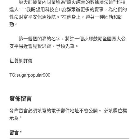
廖天紅被業內同業稱為“爐火純青的數據魔法師”“科技
達人”。“我盼望用科技白為群眾辦更多的實事，為他們的
性命財富平安保駕護航。”在他身上，透著一種固執和韌
勁。
這一個個閃亮的名字，將進一個步驟鼓勵全國寬大公
安平易近警見賢思齊、爭領先鋒。
包養網評價
TC:sugarpopular900
發佈留言
發佈留言必須填寫的電子郵件地址不會公開。
必填欄位標
示為
*
留言
*