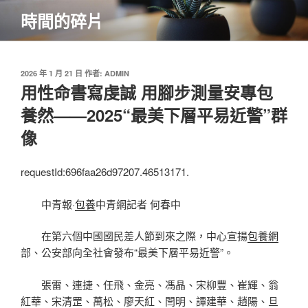
跳
時間的碎片
至
主
要
內
發
2026 年 1 月 21 日
作者:
ADMIN
佈
用性命書寫虔誠 用腳步測量安專包
容
於
養然——2025“最美下層平易近警”群
像
requestId:696faa26d97207.46513171.
中青報·
包養
中青網記者 何春中
在第六個中國國民差人節到來之際，中心宣揚
包養網
部、公安部向全社會發布“最美下層平易近警”。
張雷、連捷、任飛、金亮、馮晶、宋柳豐、崔輝、翁
紅華、宋清罡、萬松、廖天紅、閆明、譚建華、趙陽、旦