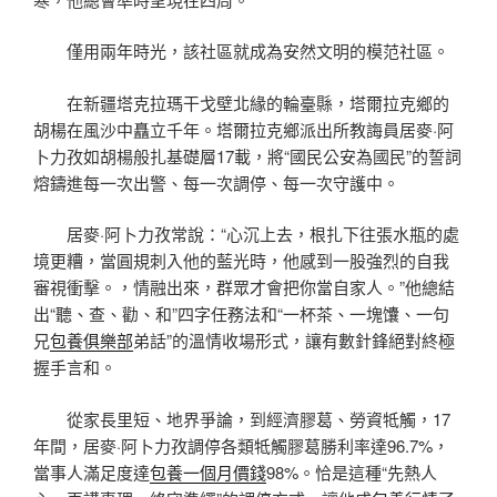
僅用兩年時光，該社區就成為安然文明的模范社區。
在新疆塔克拉瑪干戈壁北緣的輪臺縣，塔爾拉克鄉的
胡楊在風沙中矗立千年。塔爾拉克鄉派出所教誨員居麥·阿
卜力孜如胡楊般扎基礎層17載，將“國民公安為國民”的誓詞
熔鑄進每一次出警、每一次調停、每一次守護中。
居麥·阿卜力孜常說：“心沉上去，根扎下往張水瓶的處
境更糟，當圓規刺入他的藍光時，他感到一股強烈的自我
審視衝擊。，情融出來，群眾才會把你當自家人。”他總結
出“聽、查、勸、和”四字任務法和“一杯茶、一塊馕、一句
兄
包養俱樂部
弟話”的溫情收場形式，讓有數針鋒絕對終極
握手言和。
從家長里短、地界爭論，到經濟膠葛、勞資牴觸，17
年間，居麥·阿卜力孜調停各類牴觸膠葛勝利率達96.7%，
當事人滿足度達
包養一個月價錢
98%。恰是這種“先熱人