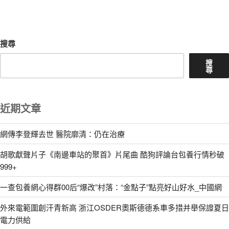
文
章
搜尋
搜
尋
近期文章
網傳李登輝去世 醫院廓清：仍在治療
胡歌獻聲片子《南邊車站的聚首》片尾曲 酷狗評論台包養行情秒破
999+
一查包養網心得群00后“爆改”村落：“金點子”點亮好山好水_中國網
外來電範圍創汗青新高 浙江OSDER奧斯德德系車多措并舉保證夏日
電力供給