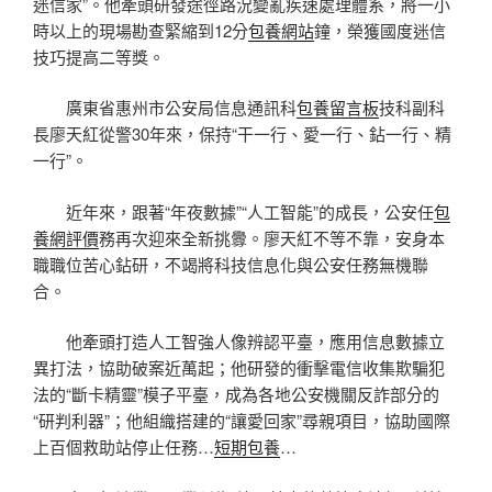
迷信家”。他牽頭研發途徑路況變亂疾速處理體系，將一小
時以上的現場勘查緊縮到12分
包養網站
鐘，榮獲國度迷信
技巧提高二等獎。
廣東省惠州市公安局信息通訊科
包養留言板
技科副科
長廖天紅從警30年來，保持“干一行、愛一行、鉆一行、精
一行”。
近年來，跟著“年夜數據”“人工智能”的成長，公安任
包
養網評價
務再次迎來全新挑釁。廖天紅不等不靠，安身本
職職位苦心鉆研，不竭將科技信息化與公安任務無機聯
合。
他牽頭打造人工智強人像辨認平臺，應用信息數據立
異打法，協助破案近萬起；他研發的衝擊電信收集欺騙犯
法的“斷卡精靈”模子平臺，成為各地公安機關反詐部分的
“研判利器”；他組織搭建的“讓愛回家”尋親項目，協助國際
上百個救助站停止任務…
短期包養
…