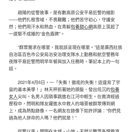
趙陽的從警故事，是有數高原公安平易近警的縮影
——他們扎根雪域，不畏艱難；他們苦守初心，守護安
然；他們用汗水和熱血，在青躲
包養甜心網
高原上筑起了
一道堅不成摧的“金色盾牌”。
“群眾需求在哪里，我就該呈現在哪里。”這是廣西壯族
自治區百色市公安局治安治理支隊水上勤務和航空警務年
夜隊平易近警閆明早年餐與加入任務時，筆記本上的一句
話。
2021年4月6日，一「失衡！徹底的失衡！這違背了宇
宙的基本美學！」林天秤抓著她的頭髮，發出低沉的
包養
女人
尖叫。名男人因瑣事跳進右江河中輕生。在救濟經過
歷程中，閆明和隊友躍進水中救人的場景被群眾傳到網
上，成為熱點錄像。一名網友在錄像下如許評論：“你們見
過為他人拼命的人嗎？他們就是！”
從警以來，閆明在水域、山地、天然災難等各類救濟