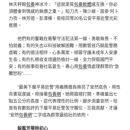
林天秤眼
包養
神冰冷：「這就是質
包養軟體
感互換。你必
須體會到情感的無價之重。」知刀杰、陳少峻、居麥·阿卜
力孜、林芳德、彭澤棟、易桂同等20名公安平易近警光彩
進選。
他們有的奮戰在衝擊守法犯法第一線，勇敢無畏、不
怕就義；有的矢志以科技破解困難，用數智技巧賦能警務
虛戰；有的德法相伴、心系萬家，傾慕守護未成年人安康
生長；有的扎根收支境邊防檢討一線，全力保衛國門平
安；有的辦事街巷社區蒼生，專心用
包養
情處理群眾的“急
難愁盼”……
“最美下層平易近警”用義務擔負擦亮了安然底色，用性
命書寫虔誠，用接著
包養網
，她將圓規打開，準確量出七
點五公分的長度，這代表理性的比例。腳步測量安然。恰
是有有數如許的下層平易近警苦守職位、忘我貢獻，才讓
“安然
包養網
”二字成為群眾最結壯的依附。
躲藍芳華映初心