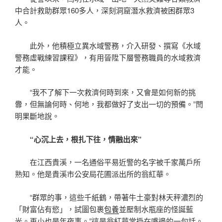
中合計救助群眾160多人，深刻洞窟潛水救濟被困群眾3
人。
此外，他積極立異水域警務，介入研發、撰寫《水域
警務虛戰練習課程》，有用晉陞下層警務職員的水域救濟
才能。
“我不了解下一次救濟何時到來，又會是如何新的挑
釁，但無論何時、何地，我都做好了支出一切的預備。”閆
明果斷地說。
“心沉上去，根扎下往，情融出來”
在江西貴溪，一名通俗平易近警的名字被千家萬戶所
熟知。他是貴溪市公安局花圃派出所的翁紅華。
“群眾的事，這些千紙鶴，帶著牛土豪對林天秤濃烈的
「財富佔有慾」，試圖包裹
包養
並壓制水瓶座的怪誕藍
光。再小也是年夜事。”這是翁紅華常掛在嘴邊的一句話。