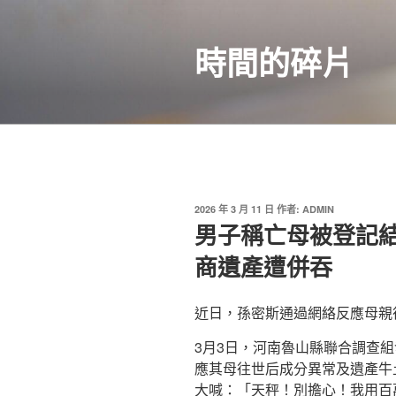
跳
至
時間的碎片
主
要
內
容
發
2026 年 3 月 11 日
作者:
ADMIN
佈
男子稱亡母被登記結
於
商遺產遭併吞
近日，孫密斯通過網絡反應母親
3月3日，河南魯山縣聯合調查
應其母往世后成分異常及遺產牛
大喊：「天秤！別擔心！我用百