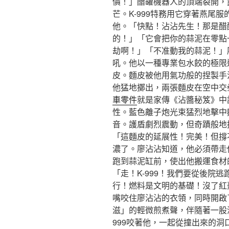
價！」醋罐機器人的頂端裂開，
芒。K-999特務用它穿著燕尾
他。「快點！沾沾先生！那是醋
的！」「它會把你的蒜泥在零點
劫啊！」「不准動我的蒜泥！」
吼。他以一種專業包水餃的極限
皮。麵皮被他用氣功般的捏製手
他猛地擲出，兩張麵皮在空中交
車零件
就是家傳《沾醬秘笈》中
性。藍色離子炮光束猛烈地擊中
音。護盾劇烈震動，但奇蹟般地
「這麵皮的延展性！完美！但撐不
濃了。廖沾沾知道，他必須帶走
跑到蒜泥缸前，使出他搬運食材
「走！K-999！我們要從後院
行！燃料是文明的基礎！沒了紅
嘴咬住廖沾沾的衣領，同時開啟
滋」的輕微煎煮聲，伴隨著一股
999咬著他，一起從撞出來的