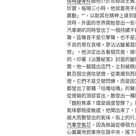
保時捷零件
顏色介於灰綠與土黃
珍寶，每隔三小時，他就要用手
震動」**，以助其在精神上達
流時，外面的世界開始發出一些
汽車喇叭同時發出了一個持續不
聲。這聲音不是引擎聲，也不是
不良的胃在哀嚎。廖沾沾皺著眉
想」。他決定出去看個究竟，順
的，印著《沾醬秘笈》封面的皺
需。他一腳踏出店門，立刻被眼
數百個交通信號燈，從東邊到西
燈。它們不是交替閃爍，而是固
都發出了那種「咕嚕咕嚕」的聲
從燈箱的頂部冒出，散發出一種
「麵粉焦慮？還是過度發酵？」
氣味都極度敏感。他聞出來了，
過大而散發出的氣味。街上的行
汽車空氣芯
，因為無論從哪個方
心翼翼地把車停在路中央，搖下