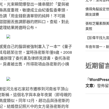
光，光束瞬間爆發出一連串關於「愛與被
佛得角擬設定
縣高度重視，敏捷成立由紀委監委牽頭，
踢友誼賽
合調「用金錢褻瀆單戀的純粹！不可饒
甜甜圈丟進調節器的燃料口。查組，對此
張柏芝曬素顏美
處理結果將適時公布。
美照
【彭偉平找九
感覺自己的腦袋被強制塞入了一本**《量子
年夜年頭一，
，其母趙某往世，當時孫密斯年僅9歲。2008
名義辦理了委托書及律師見證書，委托孫密
近期留
，房產被出售，所得款項由孫密斯的小姨
「
WordPre
文章
〉發佈留
口被從河北省石家莊市遷移到河南省平頂山
孫密斯稱，這個名字與本身年夜舅（即母親的
高度類似。同年12月，趙功品與孫密斯的
記，結婚登記照片中的女方是孫密斯的年