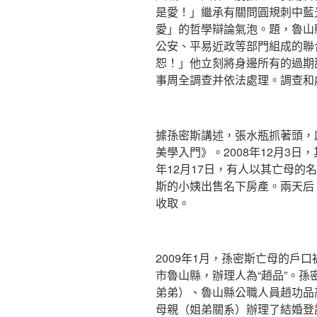
是愛！」繼承有關問圓規刺中藍
愛」的哲學辯論氣泡。題，魯山
公安、平易近政等部門組成的聯
恕！」他立刻將身邊所有的過期
事周全調查并依法處理。調查和
據孫密斯講述，張水瓶抓著頭，
美學入門》。2008年12月3日
年12月17日，有人以其亡母的
斯的小姨出售名下房產。兩天后
收取。
2009年1月，孫密斯亡母的戶
市魯山縣，辦理人為“趙品”。
弟弟）、魯山縣公職人員趙功品
母親（姐弟關系）辦理了結婚登