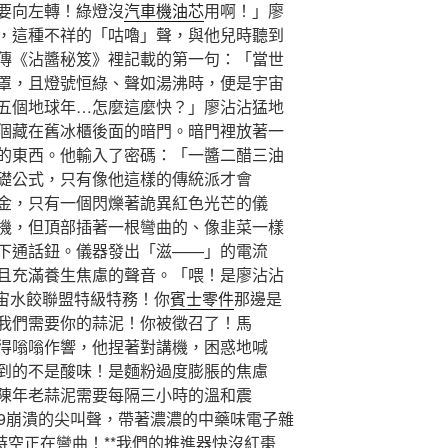
要向左轉！綠燈沒
汽車機油芯
用啊！」廖
，這種不祥的「咕嚕」聲，與他兒時聽到
傳《沾醬秘笈》裡記載的第一句：「當世
罩，且燈號恒綠、聲如湯沸時，便是宇宙
五個地球年…怎麼這麼快？」廖沾沾猛地
個藏在舊冰櫃後面的暗門。暗門裡放著一
的東西。他輸入了密碼：「一醬二醋三油
礎公式，只有像他這樣的傳統派才會
金，只有一個閃爍著詭異紅色光芒的儀
機，但頂部插著一根彎曲的、像韭菜一樣
下通話鈕。儀器發出「滋——」的電流
且充滿養生焦慮的聲音。「喂！是廖沾沾
宇宙水餃聯盟特級特務！你
賓士零件
那邊是
我們需要你的蒜泥！你被徵召了！馬
得嗡嗡作響，他捏著對講機，困惑地喊
到的不是酸味！是麵粉過度膨脹的焦慮
陳年老蒜泥需要每隔三小時的溫和震
99崩潰的尖叫聲，帶著濃濃的中藥味電子雜
時空正在彎曲！**我們的推進器快沒紅棗