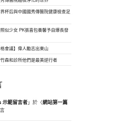
世界杯后與中國國秀傳醫院健康檢查足
照似少女 PK張喜包養馨予自爆長發
宮格會議】偉人勵志出東山
新竹森和診所他們是最美逆行者
言
ss 示範留言者
」於〈
網站第一篇
言