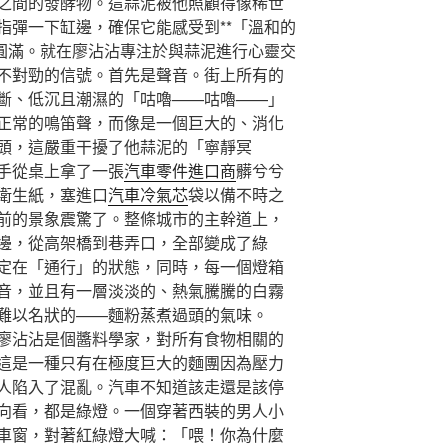
之間的發酵物。這蒜泥被他照顧得像稀世
指彈一下缸邊，確保它能感受到**「溫和的
到圓滿。就在廖沾沾專注於與蒜泥進行心靈交
不對勁的信號。首先是聲音。街上所有的
斷、低沉且潮濕的「咕嚕——咕嚕——」
正常的鳴笛聲，而像是一個巨大的、消化
頭，這嚴重干擾了他蒜泥的「寧靜冥
手從桌上拿了一張
汽車零件進口商
髒兮兮
衛生紙，塞進口
汽車冷氣芯
袋以備不時之
前的景象震驚了。整條城市的主幹道上，
邊，從高架橋到巷弄口，全部變成了綠
定在「通行」的狀態，同時，每一個燈箱
音，並且有一層淡淡的、熱氣騰騰的白霧
難以名狀的——麵粉蒸煮過頭的氣味。
廖沾沾是個醬料學家，對所有食物相關的
這是一種只有在極度巨大的麵團因為壓力
人陷入了混亂。汽車不知道該走還是該停
向看，都是綠燈。一個穿著西裝的男人小
車窗，對著紅綠燈大喊：「喂！你為什麼