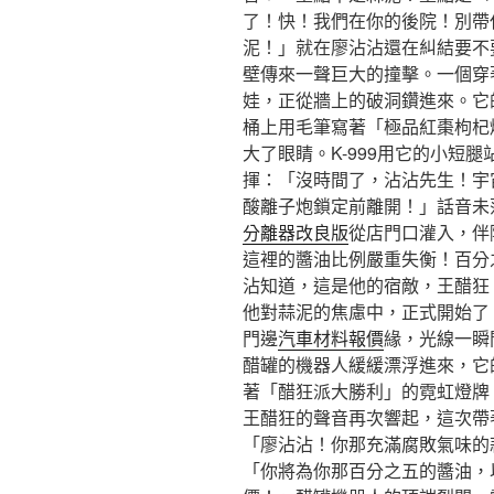
了！快！我們在你的後院！別帶
泥！」就在廖沾沾還在糾結要不
壁傳來一聲巨大的撞擊。一個穿
娃，正從牆上的破洞鑽進來。它
桶上用毛筆寫著「極品紅棗枸杞
大了眼睛。K-999用它的小短
揮：「沒時間了，沾沾先生！宇
酸離子炮鎖定前離開！」話音未
分離器改良版
從店門口灌入，伴
這裡的醬油比例嚴重失衡！百分
沾知道，這是他的宿敵，王醋狂
他對蒜泥的焦慮中，正式開始了
門邊
汽車材料報價
緣，光線一瞬
醋罐的機器人緩緩漂浮進來，它
著「醋狂派大勝利」的霓虹燈牌
王醋狂的聲音再次響起，這次帶
「廖沾沾！你那充滿腐敗氣味的
「你將為你那百分之五的醬油，