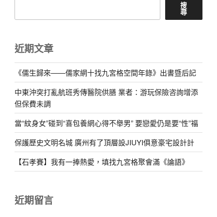
搜
尋
近期文章
《儒生歸來——儒家網十找九宮格空間年錄》出書暨后記
中東沖突打亂航班秀傳醫院供膳 業者：游玩保險咨詢增添
但保費未調
當“紋身女”碰到“喜包養網心得不舉男” 要戀愛仍是要“性”福
保護歷史文明名城 廣州有了頂層設JIUYI俱意豪宅設計計
【石孝賽】我有一捧熱愛，填找九宮格聚會滿《論語》
近期留言