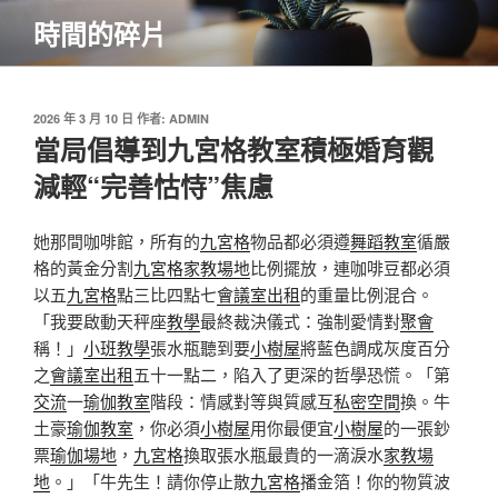
跳
時間的碎片
至
主
要
內
發
2026 年 3 月 10 日
作者:
ADMIN
佈
當局倡導到九宮格教室積極婚育觀
容
於
減輕“完善怙恃”焦慮
她那間咖啡館，所有的
九宮格
物品都必須遵
舞蹈教室
循嚴
格的黃金分割
九宮格
家教場地
比例擺放，連咖啡豆都必須
以五
九宮格
點三比四點七
會議室出租
的重量比例混合。
「我要啟動天秤座
教學
最終裁決儀式：強制愛情對
聚會
稱！」
小班教學
張水瓶聽到要
小樹屋
將藍色調成灰度百分
之
會議室出租
五十一點二，陷入了更深的哲學恐慌。「第
交流
一
瑜伽教室
階段：情感對等與質感互
私密空間
換。牛
土豪
瑜伽教室
，你必須
小樹屋
用你最便宜
小樹屋
的一張鈔
票
瑜伽場地
，
九宮格
換取張水瓶最貴的一滴淚水
家教場
地
。」「牛先生！請你停止散
九宮格
播金箔！你的物質波