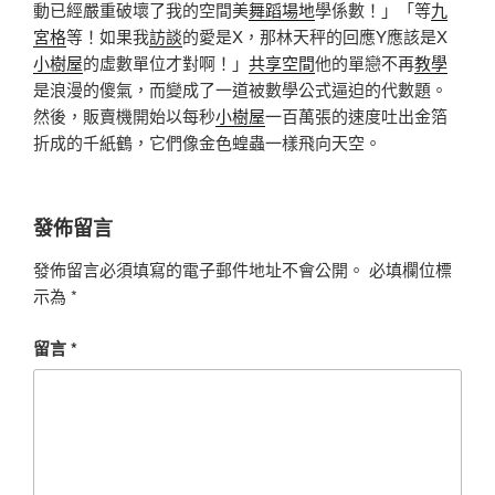
動已經嚴重破壞了我的空間美
舞蹈場地
學係數！」「等
九
宮格
等！如果我
訪談
的愛是X，那林天秤的回應Y應該是X
小樹屋
的虛數單位才對啊！」
共享空間
他的單戀不再
教學
是浪漫的傻氣，而變成了一道被數學公式逼迫的代數題。
然後，販賣機開始以每秒
小樹屋
一百萬張的速度吐出金箔
折成的千紙鶴，它們像金色蝗蟲一樣飛向天空。
發佈留言
發佈留言必須填寫的電子郵件地址不會公開。
必填欄位標
示為
*
留言
*