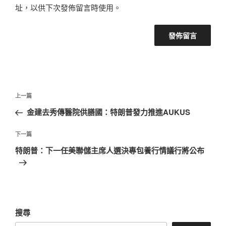
址，以供下次發佈留言時使用。
文
上
上一篇
章
一
金建去秀傳醫院供膳國：特朗普發力推進AUKUS
導
篇
覽
文
下
下一篇
章
一
特朗普：下一任美聯儲主席人選決專包養行情議行將公布
篇
文
章
搜尋